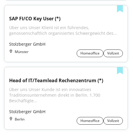
SAP FI/CO Key User (*)
Über uns Unser Klient ist ein führendes, 
genossenschaftlich organisiertes Schwergewicht des...
Stolzberger GmbH
Münster
Homeoffice
Vollzeit
Head of IT/Teamlead Rechenzentrum (*)
Über uns Unser Kunde ist ein innovatives 
Traditionsunternehmen direkt in Berlin. 1.700 
Beschäftigte...
Stolzberger GmbH
Berlin
Homeoffice
Vollzeit