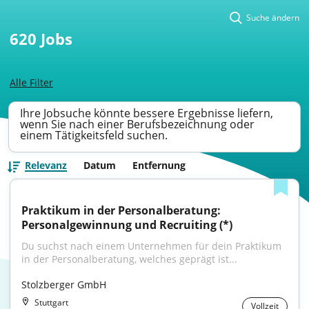
Suche ändern
620
Jobs
Alle Filter
Ihre Jobsuche könnte bessere Ergebnisse liefern,
wenn Sie nach einer Berufsbezeichnung oder
einem Tätigkeitsfeld suchen.
Relevanz
Datum
Entfernung
Praktikum in der Personalberatung: 
Personalgewinnung und Recruiting (*)
Du suchst nach einem Unternehmen für dein Praktikum 
in der Personalberatung, welches geprägt ist...
Stolzberger GmbH
Stuttgart
Vollzeit