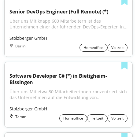
Senior DevOps Engineer (Full Remote) (*)
Über uns Mit knapp 600 Mitarbeitern ist das 
Unternehmen einer der führenden DevOps-Experten in...
Stolzberger GmbH
Berlin
Homeoffice
Vollzeit
Software Developer C# (*) in Bietigheim-
Bissingen
Über uns Mit etwa 80 Mitarbeiter:innen konzentriert sich 
das Unternehmen auf die Entwicklung von...
Stolzberger GmbH
Tamm
Homeoffice
Teilzeit
Vollzeit