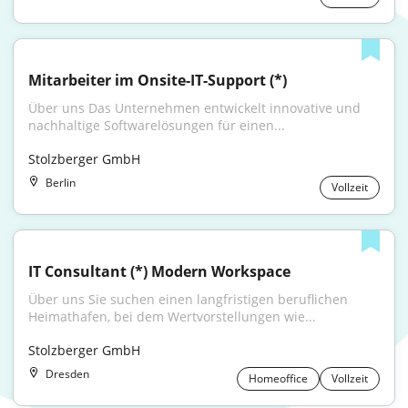
Mitarbeiter im Onsite-IT-Support (*)
Über uns Das Unternehmen entwickelt innovative und 
nachhaltige Softwarelösungen für einen...
Stolzberger GmbH
Berlin
Vollzeit
IT Consultant (*) Modern Workspace
Über uns Sie suchen einen langfristigen beruflichen 
Heimathafen, bei dem Wertvorstellungen wie...
Stolzberger GmbH
Dresden
Homeoffice
Vollzeit