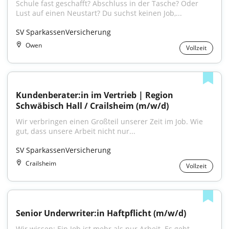
Schule fast geschafft? Abschluss in der Tasche? Oder 
Lust auf einen Neustart? Du suchst keinen Job,...
SV SparkassenVersicherung
Owen
Vollzeit
Kundenberater:in im Vertrieb | Region 
Schwäbisch Hall / Crailsheim (m/w/d)
Wir verbringen einen Großteil unserer Zeit im Job. Wie 
gut, dass unsere Arbeit nicht nur...
SV SparkassenVersicherung
Crailsheim
Vollzeit
Senior Underwriter:in Haftpflicht (m/w/d)
Wir wissen: Ein Job ist mehr als nur Arbeit. Es geht 