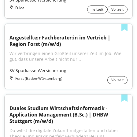
Fulda
Teilzeit
Vollzeit
Angestellte:r Fachberater:in im Vertrieb | 
Region Forst (m/w/d)
Wir verbringen einen Großteil unserer Zeit im Job. Wie 
gut, dass unsere Arbeit nicht nur...
SV SparkassenVersicherung
Forst (Baden-Württemberg)
Vollzeit
Duales Studium Wirtschaftsinformatik - 
Application Management (B.Sc.) | DHBW 
Stuttgart (m/w/d)
Du willst die digitale Zukunft mitgestalten und dabei 
Theorie und Praxis perfekt verbinden? Bei uns...