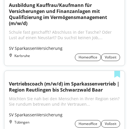
Ausbildung Kauffrau/Kaufmann für 
Versicherungen und Finanzanlagen mit 
Qualifizierung im Vermögensmanagement 
(m/w/d)
Schule fast geschafft? Abschluss in der Tasche? Oder 
Lust auf einen Neustart? Du suchst keinen Job,...
SV SparkassenVersicherung
Karlsruhe
Homeoffice
Vollzeit
Vertriebscoach (m/w/d) im Sparkassenvertrieb | 
Region Reutlingen bis Schwarzwald Baar
Möchten Sie nah bei den Menschen in Ihrer Region sein? 
Sie rundum betreuen und ihr Vertrauen...
SV SparkassenVersicherung
Tübingen
Homeoffice
Vollzeit