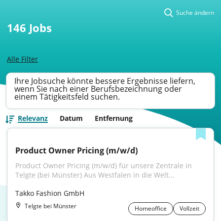
Suche ändern
146
Jobs
Alle Filter
Ihre Jobsuche könnte bessere Ergebnisse liefern,
wenn Sie nach einer Berufsbezeichnung oder
einem Tätigkeitsfeld suchen.
Relevanz
Datum
Entfernung
Product Owner Pricing (m/w/d)
Product Owner Pricing (m/w/d) für unsere Zentrale in 
Telgte (bei Münster) Aus Westfalen in die Welt...
Takko Fashion GmbH
Telgte bei Münster
Homeoffice
Vollzeit