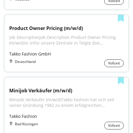
Vollzeit
Product Owner Pricing (m/w/d)
Job DescriptionJob Description Product Owner Pricing 
(m/w/d)\n \nfür unsere Zentrale in Telgte (bei...
Takko Fashion GmbH
Deutschland
Vollzeit
Minijob Verkäufer (m/w/d)
Minijob Verkäufer (m/w/d)Takko Fashion hat sich seit 
seiner Gründung 1982 zu einem erfolgreichen...
Takko Fashion
Bad Kissingen
Vollzeit