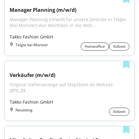
Manager Planning (m/w/d)
Manager Planning (m/w/d) für unsere Zentrale in Telgte 
(bei Münster) Aus Westfalen in die Welt...
Takko Fashion GmbH
Telgte bei Münster
Homeoffice
Vollzeit
Verkäufer (m/w/d)
Original Stellenanzeige auf StepStone.de Website 
JBTE_DE
Takko Fashion GmbH
Neuötting
Vollzeit