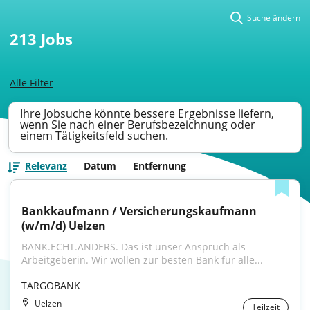
Suche ändern
213
Jobs
Alle Filter
Ihre Jobsuche könnte bessere Ergebnisse liefern,
wenn Sie nach einer Berufsbezeichnung oder
einem Tätigkeitsfeld suchen.
Relevanz
Datum
Entfernung
Bankkaufmann / Versicherungskaufmann 
(w/m/d) Uelzen
BANK.ECHT.ANDERS. Das ist unser Anspruch als 
Arbeitgeberin. Wir wollen zur besten Bank für alle...
TARGOBANK
Uelzen
Teilzeit