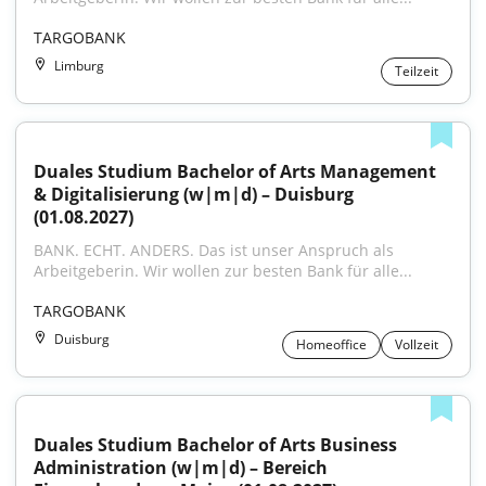
TARGOBANK
Limburg
Teilzeit
Duales Studium Bachelor of Arts Management 
& Digitalisierung (w|m|d) – Duisburg 
(01.08.2027)
BANK. ECHT. ANDERS. Das ist unser Anspruch als 
Arbeitgeberin. Wir wollen zur besten Bank für alle...
TARGOBANK
Duisburg
Homeoffice
Vollzeit
Duales Studium Bachelor of Arts Business 
Administration (w|m|d) – Bereich 