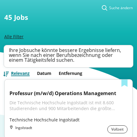
Suche ändern
45
Jobs
Alle Filter
Ihre Jobsuche könnte bessere Ergebnisse liefern,
wenn Sie nach einer Berufsbezeichnung oder
einem Tätigkeitsfeld suchen.
Relevanz
Datum
Entfernung
Professur (m/w/d) Operations Management
Die Technische Hochschule Ingolstadt ist mit 8.600 
Studierenden und 900 Mitarbeitenden die größte...
Technische Hochschule Ingolstadt
Ingolstadt
Vollzeit