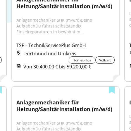
Heizung/Sanitärinstallation (m/w/d)
Anlagenmechaniker SHK (m/w/d)Deine 
o
AufgabenDu führst selbstständig 
Einzelreparaturen in bewohnten...
TSP - TechnikServicePlus GmbH
Dortmund und Umkreis
Homeoffice
Vollzeit
Von 30.400,00 € bis 59.200,00 €
Anlagenmechaniker für 
Heizung/Sanitärinstallation (m/w/d)
Anlagenmechaniker SHK (m/w/d)Deine 
o
AufgabenDu führst selbstständig 