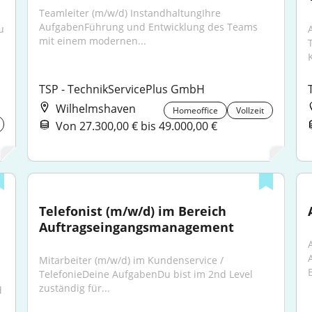
Teamleiter (m/w/d) InstandhaltungIhre 
AufgabenFührung und Entwicklung des Teams 
 
mit einem modernen...
TSP - TechnikServicePlus GmbH
Wilhelmshaven
Homeoffice
Vollzeit
Von 27.300,00 € bis 49.000,00 €
Telefonist (m/w/d) im Bereich 
Auftragseingangsmanagement
Mitarbeiter (m/w/d) im Kundenservice / 
TelefonieDeine AufgabenDu bist im 2nd Level 
zuständig für...
 