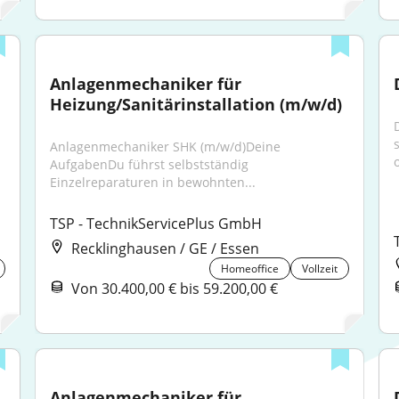
Anlagenmechaniker für 
Heizung/Sanitärinstallation (m/w/d)
Anlagenmechaniker SHK (m/w/d)Deine 
o
AufgabenDu führst selbstständig 
Einzelreparaturen in bewohnten...
TSP - TechnikServicePlus GmbH
Recklinghausen / GE / Essen
Homeoffice
Vollzeit
Von 30.400,00 € bis 59.200,00 €
Anlagenmechaniker für 