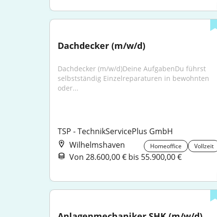
Dachdecker (m/w/d)
Dachdecker (m/w/d)Deine AufgabenDu führst 
selbstständig Einzelreparaturen in bewohnten 
oder...
TSP - TechnikServicePlus GmbH
Wilhelmshaven
Homeoffice
Vollzeit
Von 28.600,00 € bis 55.900,00 €
Anlagenmechaniker SHK (m/w/d) 