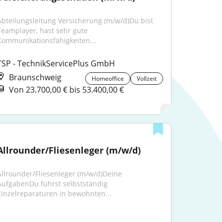
Abteilungsleitung Versicherung (m/w/d)Du bist 
Teamplayer, hast sehr gute 
Kommunikationsfähigkeiten...
TSP - TechnikServicePlus GmbH
Braunschweig
Homeoffice
Vollzeit
Von 23.700,00 € bis 53.400,00 €
Allrounder/Fliesenleger (m/w/d)
Allrounder/Fliesenleger (m/w/d)Deine 
AufgabenDu führst selbstständig 
Einzelreparaturen in bewohnten...