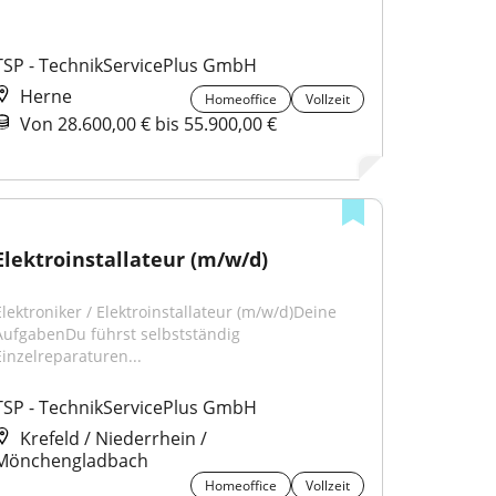
TSP - TechnikServicePlus GmbH
Herne
Homeoffice
Vollzeit
Von 28.600,00 € bis 55.900,00 €
Elektroinstallateur (m/w/d)
Elektroniker / Elektroinstallateur (m/w/d)Deine 
AufgabenDu führst selbstständig 
Einzelreparaturen...
TSP - TechnikServicePlus GmbH
Krefeld / Niederrhein /
Mönchengladbach
Homeoffice
Vollzeit