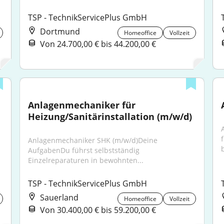
TSP - TechnikServicePlus GmbH
Dortmund
Homeoffice
Vollzeit
Von 24.700,00 € bis 44.200,00 €
Anlagenmechaniker für 
Heizung/Sanitärinstallation (m/w/d)
Anlagenmechaniker SHK (m/w/d)Deine 
AufgabenDu führst selbstständig 
Einzelreparaturen in bewohnten...
TSP - TechnikServicePlus GmbH
Sauerland
Homeoffice
Vollzeit
Von 30.400,00 € bis 59.200,00 €