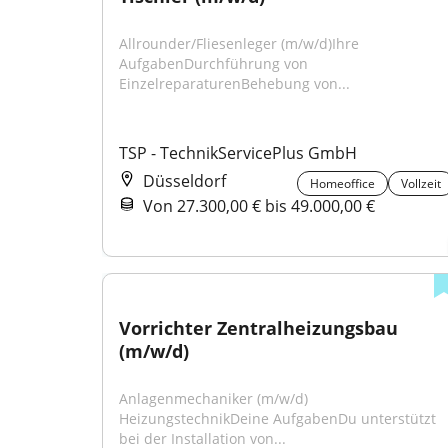
Allrounder/Fliesenleger (m/w/d)Ihre 
AufgabenDurchführung von 
EinzelreparaturenBehebung von...
TSP - TechnikServicePlus GmbH
Düsseldorf
Homeoffice
Vollzeit
Von 27.300,00 € bis 49.000,00 €
Vorrichter Zentralheizungsbau 
(m/w/d)
Anlagenmechaniker (m/w/d) 
HeizungstechnikDeine AufgabenDu unterstützt 
bei der Installation von...