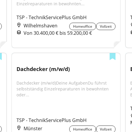
Einzelreparaturen in bewohnten...
TSP - TechnikServicePlus GmbH
Wilhelmshaven
Homeoffice
Vollzeit
Von 30.400,00 € bis 59.200,00 €
Dachdecker (m/w/d)
Dachdecker (m/w/d)Deine AufgabenDu führst 
selbstständig Einzelreparaturen in bewohnten 
oder...
TSP - TechnikServicePlus GmbH
Münster
Homeoffice
Vollzeit