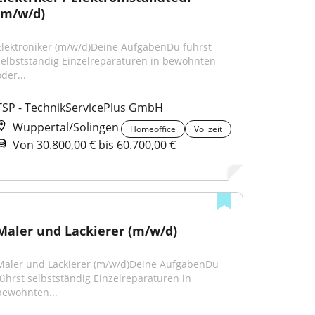
(m/w/d)
Elektroniker (m/w/d)Deine AufgabenDu führst 
selbstständig Einzelreparaturen in bewohnten 
der...
TSP - TechnikServicePlus GmbH
Wuppertal/Solingen
Homeoffice
Vollzeit
Von 30.800,00 € bis 60.700,00 €
Maler und Lackierer (m/w/d)
Maler und Lackierer (m/w/d)Deine AufgabenDu 
führst selbstständig Einzelreparaturen in 
bewohnten...