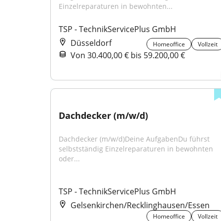
Einzelreparaturen in bewohnten...
TSP - TechnikServicePlus GmbH
Düsseldorf
Homeoffice
Vollzeit
Von 30.400,00 € bis 59.200,00 €
Dachdecker (m/w/d)
Dachdecker (m/w/d)Deine AufgabenDu führst 
selbstständig Einzelreparaturen in bewohnten 
oder...
TSP - TechnikServicePlus GmbH
Gelsenkirchen/Recklinghausen/Essen
Homeoffice
Vollzeit