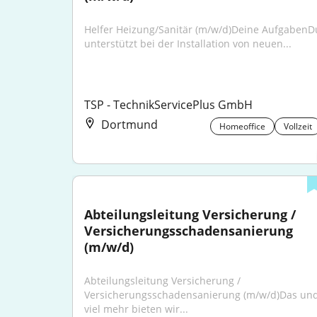
Helfer Heizung/Sanitär (m/w/d)Deine AufgabenDu
unterstützt bei der Installation von neuen...
TSP - TechnikServicePlus GmbH
Dortmund
Homeoffice
Vollzeit
Abteilungsleitung Versicherung / 
Versicherungsschadensanierung 
(m/w/d)
Abteilungsleitung Versicherung / 
Versicherungsschadensanierung (m/w/d)Das und
viel mehr bieten wir...