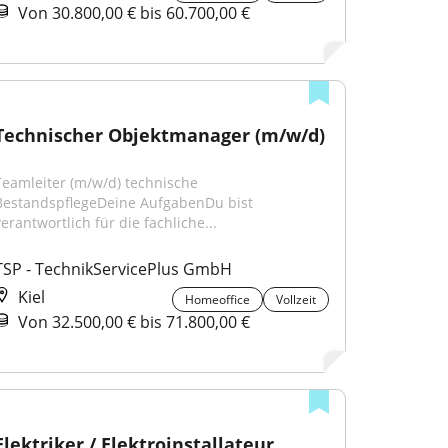
Von 30.800,00 € bis 60.700,00 €
Technischer Objektmanager (m/w/d)
Teamleiter (m/w/d) technische 
BestandspflegeDeine AufgabenDu bist 
verantwortlich für die fachliche...
TSP - TechnikServicePlus GmbH
Kiel
Homeoffice
Vollzeit
Von 32.500,00 € bis 71.800,00 €
Elektriker / Elektroinstallateur 