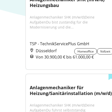
Heizungsbau
Anlagenmechaniker SHK (m/w/d)Deine 
AufgabenDu bist zuständig für die 
Modernisierung und die...
TSP - TechnikServicePlus GmbH
Düsseldorf
Homeoffice
Vollzeit
Von 30.900,00 € bis 61.000,00 €
Anlagenmechaniker für 
Heizung/Sanitärinstallation (m/w/d)
Anlagenmechaniker SHK (m/w/d)Deine 
AufgabenDu führst selbstständig 