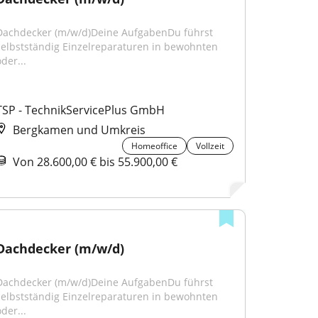
Dachdecker (m/w/d)Deine AufgabenDu führst 
selbstständig Einzelreparaturen in bewohnten 
der...
TSP - TechnikServicePlus GmbH
Bergkamen und Umkreis
Homeoffice
Vollzeit
Von 28.600,00 € bis 55.900,00 €
Dachdecker (m/w/d)
Dachdecker (m/w/d)Deine AufgabenDu führst 
selbstständig Einzelreparaturen in bewohnten 
der...