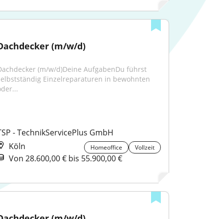
Dachdecker (m/w/d)
Dachdecker (m/w/d)Deine AufgabenDu führst 
selbstständig Einzelreparaturen in bewohnten 
der...
TSP - TechnikServicePlus GmbH
Köln
Homeoffice
Vollzeit
Von 28.600,00 € bis 55.900,00 €
Dachdecker (m/w/d)