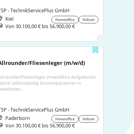
TSP - TechnikServicePlus GmbH
Kiel
Homeoffice
Vollzeit
Von 30.100,00 € bis 56.900,00 €
Allrounder/Fliesenleger (m/w/d)
Allrounder/Fliesenleger (m/w/d)Ihre AufgabenDu 
führst selbstständig Einzelreparaturen in 
bewohnten...
TSP - TechnikServicePlus GmbH
Paderborn
Homeoffice
Vollzeit
Von 30.100,00 € bis 56.900,00 €