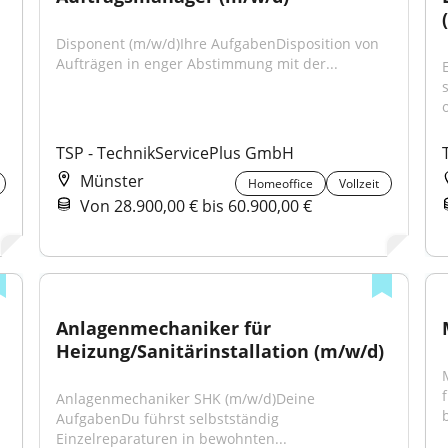
Disponent (m/w/d)Ihre AufgabenDisposition von 
Aufträgen in enger Abstimmung mit der...
o
TSP - TechnikServicePlus GmbH
Münster
Homeoffice
Vollzeit
Von 28.900,00 € bis 60.900,00 €
Anlagenmechaniker für 
Heizung/Sanitärinstallation (m/w/d)
Anlagenmechaniker SHK (m/w/d)Deine 
AufgabenDu führst selbstständig 
Einzelreparaturen in bewohnten...