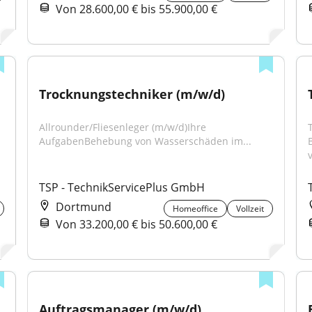
Von 28.600,00 € bis 55.900,00 €
Trocknungstechniker (m/w/d)
Allrounder/Fliesenleger (m/w/d)Ihre 
AufgabenBehebung von Wasserschäden im...
TSP - TechnikServicePlus GmbH
Dortmund
Homeoffice
Vollzeit
Von 33.200,00 € bis 50.600,00 €
Auftragsmanager (m/w/d)