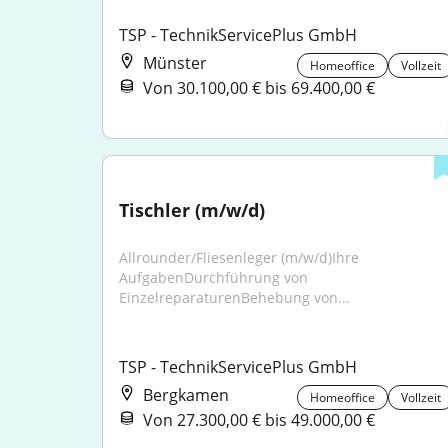
TSP - TechnikServicePlus GmbH
Münster
Homeoffice
Vollzeit
Von 30.100,00 € bis 69.400,00 €
Tischler (m/w/d)
Allrounder/Fliesenleger (m/w/d)Ihre 
AufgabenDurchführung von 
EinzelreparaturenBehebung von...
TSP - TechnikServicePlus GmbH
Bergkamen
Homeoffice
Vollzeit
Von 27.300,00 € bis 49.000,00 €