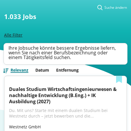
Suche ändern
1.033
Jobs
Alle Filter
Ihre Jobsuche könnte bessere Ergebnisse liefern,
wenn Sie nach einer Berufsbezeichnung oder
einem Tätigkeitsfeld suchen.
Relevanz
Datum
Entfernung
Duales Studium Wirtschaftsingenieurwesen & 
nachhaltige Entwicklung (B.Eng.) + IK 
Ausbildung (2027)
Du. Mit uns? Starte mit einem dualen Studium bei 
Westnetz durch – jetzt bewerben und die...
Westnetz GmbH