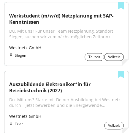
Werkstudent (m/w/d) Netzplanung mit SAP-
Kenntnissen
Du. Mit uns? Für unser Team Netzplanung, Standort 
Siegen, suchen wir zum nächstmöglichen Zeitpunkt...
Westnetz GmbH
Siegen
Teilzeit
Vollzeit
Auszubildende Elektroniker*in für 
Betriebstechnik (2027)
Du. Mit uns? Starte mit Deiner Ausbildung bei Westnetz 
durch – jetzt bewerben und die Energiewende...
Westnetz GmbH
Trier
Vollzeit