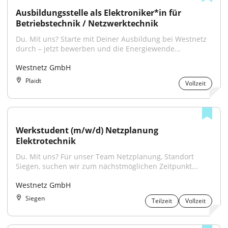
Ausbildungsstelle als Elektroniker*in für 
Betriebstechnik / Netzwerktechnik
Du. Mit uns? Starte mit Deiner Ausbildung bei Westnetz 
durch – jetzt bewerben und die Energiewende...
Westnetz GmbH
Plaidt
Vollzeit
Werkstudent (m/w/d) Netzplanung 
Elektrotechnik
Du. Mit uns? Für unser Team Netzplanung, Standort 
Siegen, suchen wir zum nächstmöglichen Zeitpunkt...
Westnetz GmbH
Siegen
Teilzeit
Vollzeit