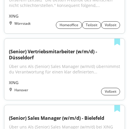
nicht schlechterstellen." konsequent folgend,...
XING
Wörrstadt
Homeoffice
Teilzeit
Vollzeit
(Senior) Vertriebsmitarbeiter (w/m/d) - 
Düsseldorf
Über uns Als (Senior) Sales Manager (w/m/d) übernimmst 
du Verantwortung für einen klar definierten...
XING
Hanover
Vollzeit
(Senior) Sales Manager (w/m/d) - Bielefeld
Über uns Als (Senior) Sales Manager (w/m/d) bei XING 