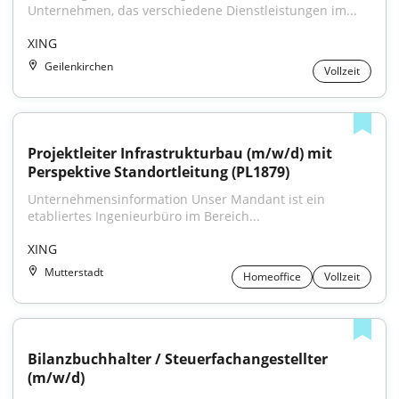
Unternehmen, das verschiedene Dienstleistungen im...
XING
Geilenkirchen
Vollzeit
Projektleiter Infrastrukturbau (m/w/d) mit 
Perspektive Standortleitung (PL1879)
Unternehmensinformation Unser Mandant ist ein 
etabliertes Ingenieurbüro im Bereich...
XING
Mutterstadt
Homeoffice
Vollzeit
Bilanzbuchhalter / Steuerfachangestellter 
(m/w/d)