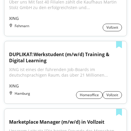
Über uns Mit fast 40 Filialen zählt die Kaufhaus Martin 
Stolz GmbH zu den erfolgreichsten und...
XING
Fehmarn
Vollzeit
DUPLIKAT:Werkstudent (m/w/d) Training & 
Digital Learning
XING ist eines der führenden Job-Boards im 
deutschsprachigen Raum, das über 21 Millionen...
XING
Hamburg
Homeoffice
Vollzeit
Marketplace Manager (m/w/d) in Vollzeit
Unserem Leitsatz "Die besten Freunde des Menschen 