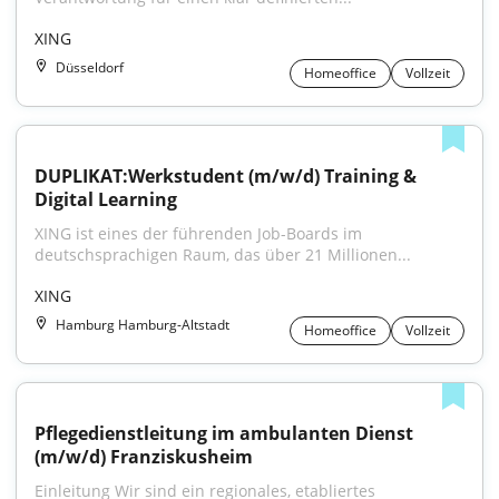
XING
Düsseldorf
Homeoffice
Vollzeit
DUPLIKAT:Werkstudent (m/w/d) Training & 
Digital Learning
XING ist eines der führenden Job-Boards im 
deutschsprachigen Raum, das über 21 Millionen...
XING
Hamburg Hamburg-Altstadt
Homeoffice
Vollzeit
Pflegedienstleitung im ambulanten Dienst 
(m/w/d) Franziskusheim
Einleitung Wir sind ein regionales, etabliertes 