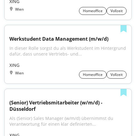
XING
Wien
Homeoffice
Vollzeit
Werkstudent Data Management (m/w/d)
In dieser Rolle sorgst du als Werkstudent im Hintergrund 
dafür, dass unsere Vertriebs- und...
XING
Wien
Homeoffice
Vollzeit
(Senior) Vertriebsmitarbeiter (w/m/d) - 
Düsseldorf
Als (Senior) Sales Manager (w/m/d) übernimmst du 
Verantwortung für einen klar definierten...
XING