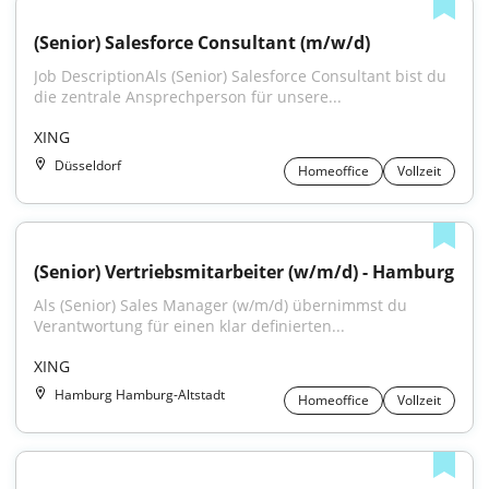
(Senior) Salesforce Consultant (m/w/d)
Job DescriptionAls (Senior) Salesforce Consultant bist du 
die zentrale Ansprechperson für unsere...
XING
Düsseldorf
Homeoffice
Vollzeit
(Senior) Vertriebsmitarbeiter (w/m/d) - Hamburg
Als (Senior) Sales Manager (w/m/d) übernimmst du 
Verantwortung für einen klar definierten...
XING
Hamburg Hamburg-Altstadt
Homeoffice
Vollzeit