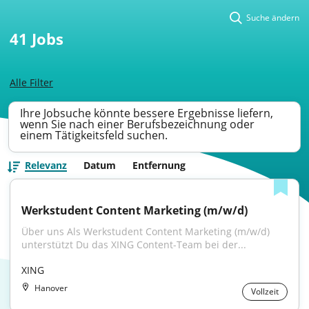
Suche ändern
41
Jobs
Alle Filter
Ihre Jobsuche könnte bessere Ergebnisse liefern,
wenn Sie nach einer Berufsbezeichnung oder
einem Tätigkeitsfeld suchen.
Relevanz
Datum
Entfernung
Werkstudent Content Marketing (m/w/d)
Über uns Als Werkstudent Content Marketing (m/w/d) 
unterstützt Du das XING Content-Team bei der...
XING
Hanover
Vollzeit