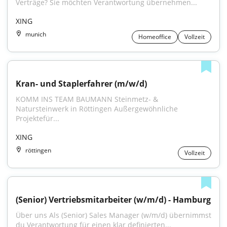
Verträge? Sie möchten Verantwortung übernehmen...
XING
munich
Homeoffice
Vollzeit
Kran- und Staplerfahrer (m/w/d)
KOMM INS TEAM BAUMANN Steinmetz- & 
Natursteinwerk in Röttingen Außergewöhnliche 
Projektefür...
XING
röttingen
Vollzeit
(Senior) Vertriebsmitarbeiter (w/m/d) - Hamburg
Über uns Als (Senior) Sales Manager (w/m/d) übernimmst 
du Verantwortung für einen klar definierten...