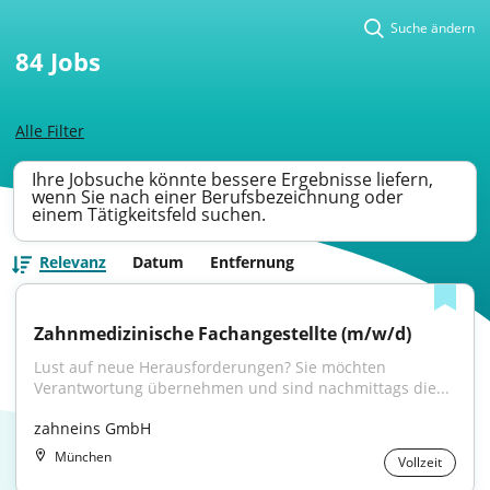
Suche ändern
84
Jobs
Alle Filter
Ihre Jobsuche könnte bessere Ergebnisse liefern,
wenn Sie nach einer Berufsbezeichnung oder
einem Tätigkeitsfeld suchen.
Relevanz
Datum
Entfernung
Zahnmedizinische Fachangestellte (m/w/d)
Lust auf neue Herausforderungen? Sie möchten 
Verantwortung übernehmen und sind nachmittags die...
zahneins GmbH
München
Vollzeit