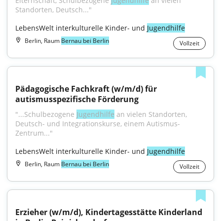
Elternschaft, Schulbezogene 
Jugendhilfe
 an vielen 
Standorten, Deutsch..."
LebensWelt interkulturelle Kinder- und 
Jugendhilfe
Berlin, Raum
Bernau bei Berlin
Vollzeit
Pädagogische Fachkraft (w/m/d) für 
autismusspezifische Förderung
"...Schulbezogene 
Jugendhilfe
 an vielen Standorten, 
Deutsch- und Integrationskurse, einem Autismus-
Zentrum..."
LebensWelt interkulturelle Kinder- und 
Jugendhilfe
Berlin, Raum
Bernau bei Berlin
Vollzeit
Erzieher (w/m/d), Kindertagesstätte Kinderland 