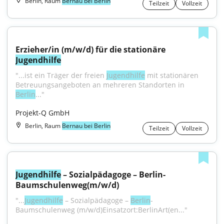
Berlin, Raum
Bernau bei Berlin
Teilzeit
Vollzeit
Erzieher/in (m/w/d) für die stationäre 
Jugendhilfe
"...ist ein Träger der freien 
Jugendhilfe
 mit stationären 
Betreuungsangeboten an mehreren Standorten in 
Berlin
..."
Projekt-Q GmbH
Berlin, Raum
Bernau bei Berlin
Teilzeit
Vollzeit
Jugendhilfe
 – Sozialpädagoge – Berlin-
Baumschulenweg(m/w/d)
"...
Jugendhilfe
 – Sozialpädagoge – 
Berlin
-
Baumschulenweg (m⁠/⁠w⁠/⁠d)Einsatzort:BerlinArt(en..."