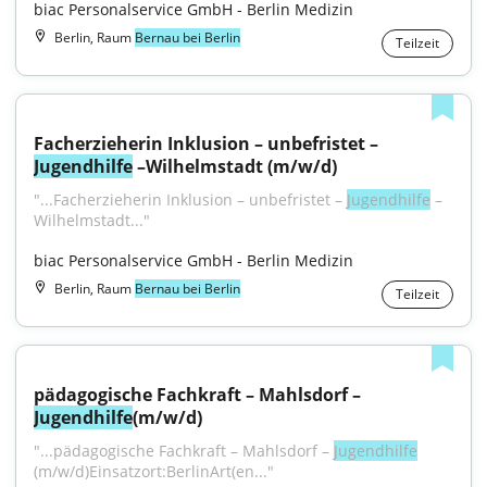
biac Personalservice GmbH - Berlin Medizin
Berlin, Raum
Bernau bei Berlin
Teilzeit
Facherzieherin Inklusion – unbefristet – 
Jugendhilfe
 –Wilhelmstadt (m/w/d)
"...Facherzieherin Inklusion – unbefristet – 
Jugendhilfe
 – 
Wilhelmstadt..."
biac Personalservice GmbH - Berlin Medizin
Berlin, Raum
Bernau bei Berlin
Teilzeit
pädagogische Fachkraft – Mahlsdorf – 
Jugendhilfe
(m/w/d)
"...pädagogische Fachkraft – Mahlsdorf – 
Jugendhilfe
(m⁠/⁠w⁠/⁠d)Einsatzort:BerlinArt(en..."