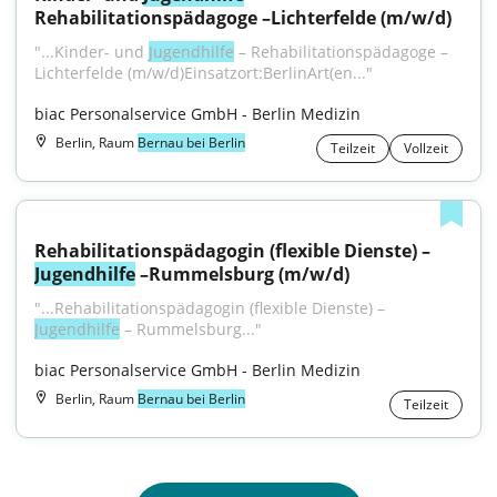
Rehabilitationspädagoge –Lichterfelde (m/w/d)
"...Kinder- und 
Jugendhilfe
 – Rehabilitationspädagoge – 
Lichterfelde (m⁠/⁠w⁠/⁠d)Einsatzort:BerlinArt(en..."
biac Personalservice GmbH - Berlin Medizin
Berlin, Raum
Bernau bei Berlin
Teilzeit
Vollzeit
Rehabilitationspädagogin (flexible Dienste) – 
Jugendhilfe
 –Rummelsburg (m/w/d)
"...Rehabilitationspädagogin (flexible Dienste) – 
Jugendhilfe
 – Rummelsburg..."
biac Personalservice GmbH - Berlin Medizin
Berlin, Raum
Bernau bei Berlin
Teilzeit