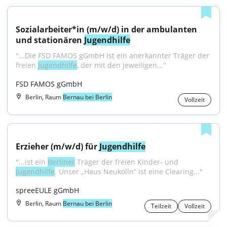
Sozialarbeiter*in (m/w/d) in der ambulanten 
und stationären 
Jugendhilfe
"...Die FSD FAMOS gGmbH ist ein anerkannter Träger der 
freien 
Jugendhilfe
, der mit den jeweiligen..."
FSD FAMOS gGmbH
Berlin, Raum
Bernau bei Berlin
Vollzeit
Erzieher (m/w/d) für 
Jugendhilfe
"...ist ein 
Berliner
 Träger der freien Kinder- und 
Jugendhilfe
. Unser „Haus Neukölln“ ist eine Clearing..."
spreeEULE gGmbH
Berlin, Raum
Bernau bei Berlin
Teilzeit
Vollzeit