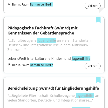
Berlin, Raum
Bernau bei Berlin
Vollzeit
Pädagogische Fachkraft (w/m/d) mit 
Kenntnissen der Gebärdensprache
"...Schulbezogene 
Jugendhilfe
 an vielen Standorten, 
Deutsch- und Integrationskurse, einem Autismus-
Zentrum..."
LebensWelt interkulturelle Kinder- und 
Jugendhilfe
Berlin, Raum
Bernau bei Berlin
Vollzeit
Bereichsleitung (w/m/d) für Eingliederungshilfe
"...Begleitete Elternschaft, Schulbezogene 
Jugendhilfe
 an 
vielen Standorten, Deutsch- und Integrationskurse..."