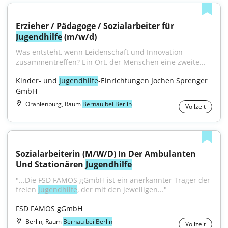
Erzieher / Pädagoge / Sozialarbeiter für 
Jugendhilfe
 (m/w/d)
Was entsteht, wenn Leidenschaft und Innovation 
zusammentreffen? Ein Ort, der Menschen eine zweite...
Kinder- und 
Jugendhilfe
-Einrichtungen Jochen Sprenger 
GmbH
Oranienburg, Raum
Bernau bei Berlin
Vollzeit
Sozialarbeiterin (M/W/D) In Der Ambulanten 
Und Stationären 
Jugendhilfe
"...Die FSD FAMOS gGmbH ist ein anerkannter Träger der 
freien 
Jugendhilfe
, der mit den jeweiligen..."
FSD FAMOS gGmbH
Berlin, Raum
Bernau bei Berlin
Vollzeit