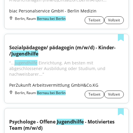
biac Personalservice GmbH - Berlin Medizin
Berlin, Raum
Bernau bei Berlin
Teilzeit
Vollzeit
Sozialpädagoge/ pädagogin (m/w/d) - Kinder- 
/
Jugendhilfe
"...
Jugendhilfe
 Einrichtung. Am besten mit 
abgeschlossener Ausbildung oder Studium, und 
nachweisbarer..."
PerZukunft Arbeitsvermittlung GmbH&Co.KG
Berlin, Raum
Bernau bei Berlin
Teilzeit
Vollzeit
Psychologe - Offene 
Jugendhilfe
 - Motiviertes 
Team (m/w/d)