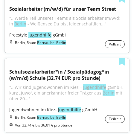
Sozialarbeiter (m/w/d) für unser Team Street
"...Werde Teil unseres Teams als Sozialarbeiter (m/w/d) 
in 
Berlin
 - Weißensee Du bist leidenschaftlich..."
Freestyle 
Jugendhilfe
 gGmbH
Berlin, Raum
Bernau bei Berlin
Vollzeit
Schulsozialarbeiter*in / Sozialpädagog*in 
(w/m/d) Schule (32.74 EUR pro Stunde)
"...Wir sind Jugendwohnen im Kiez – 
Jugendhilfe
 gGmbH, 
kurz „Juwo“, ein anerkannter freier Träger aus 
Berlin
 mit 
über 80..."
Jugendwohnen im Kiez- 
Jugendhilfe
 gGmbH
Berlin, Raum
Bernau bei Berlin
Teilzeit
Von 32,74 € bis 36,01 € pro Stunde