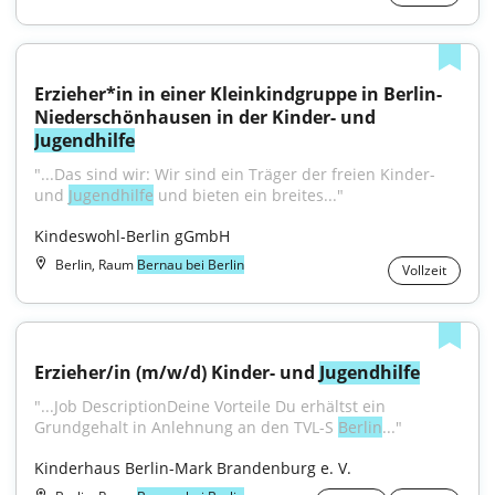
Erzieher*in in einer Kleinkindgruppe in Berlin-
Niederschönhausen in der Kinder- und 
Jugendhilfe
"...Das sind wir: Wir sind ein Träger der freien Kinder- 
und 
Jugendhilfe
 und bieten ein breites..."
Kindeswohl-Berlin gGmbH
Berlin, Raum
Bernau bei Berlin
Vollzeit
Erzieher/in (m/w/d) Kinder- und 
Jugendhilfe
"...Job DescriptionDeine Vorteile Du erhältst ein 
Grundgehalt in Anlehnung an den TVL-S 
Berlin
..."
Kinderhaus Berlin-Mark Brandenburg e. V.