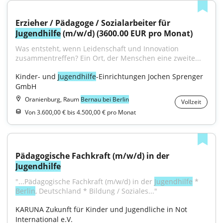
Erzieher / Pädagoge / Sozialarbeiter für 
Jugendhilfe
 (m/w/d) (3600.00 EUR pro Monat)
Was entsteht, wenn Leidenschaft und Innovation 
zusammentreffen? Ein Ort, der Menschen eine zweite...
Kinder- und 
Jugendhilfe
-Einrichtungen Jochen Sprenger 
GmbH
Oranienburg, Raum
Bernau bei Berlin
Vollzeit
Von 3.600,00 € bis 4.500,00 € pro Monat
Pädagogische Fachkraft (m/w/d) in der 
Jugendhilfe
"...Pädagogische Fachkraft (m/w/d) in der 
Jugendhilfe
 * 
Berlin
, Deutschland * Bildung / Soziales..."
KARUNA Zukunft für Kinder und Jugendliche in Not 
International e.V.