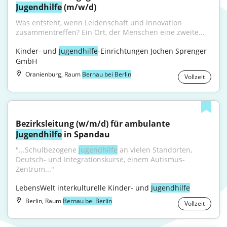
Jugendhilfe
 (m/w/d)
Was entsteht, wenn Leidenschaft und Innovation 
zusammentreffen? Ein Ort, der Menschen eine zweite...
Kinder- und 
Jugendhilfe
-Einrichtungen Jochen Sprenger 
GmbH
Oranienburg, Raum
Bernau bei Berlin
Vollzeit
Bezirksleitung (w/m/d) für ambulante 
Jugendhilfe
 in Spandau
"...Schulbezogene 
Jugendhilfe
 an vielen Standorten, 
Deutsch- und Integrationskurse, einem Autismus-
Zentrum..."
LebensWelt interkulturelle Kinder- und 
Jugendhilfe
Berlin, Raum
Bernau bei Berlin
Vollzeit