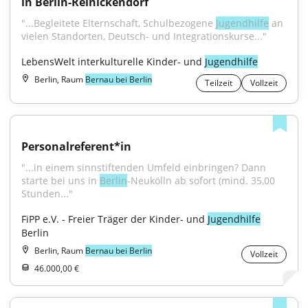
in Berlin-Reinickendorf
"...Begleitete Elternschaft, Schulbezogene 
Jugendhilfe
 an 
vielen Standorten, Deutsch- und Integrationskurse..."
LebensWelt interkulturelle Kinder- und 
Jugendhilfe
Berlin, Raum
Bernau bei Berlin
Teilzeit
Vollzeit
Personalreferent*in
"...in einem sinnstiftenden Umfeld einbringen? Dann 
starte bei uns in 
Berlin
-Neukölln ab sofort (mind. 35,00 
Stunden..."
FiPP e.V. - Freier Träger der Kinder- und 
Jugendhilfe
Berlin
Berlin, Raum
Bernau bei Berlin
Vollzeit
46.000,00 €