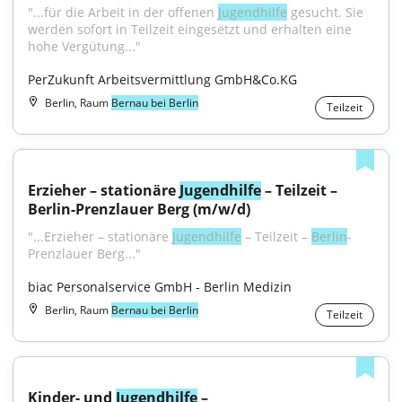
"...für die Arbeit in der offenen 
Jugendhilfe
 gesucht. Sie 
werden sofort in Teilzeit eingesetzt und erhalten eine 
hohe Vergütung..."
PerZukunft Arbeitsvermittlung GmbH&Co.KG
Berlin, Raum
Bernau bei Berlin
Teilzeit
Erzieher – stationäre 
Jugendhilfe
 – Teilzeit –
Berlin-Prenzlauer Berg (m/w/d)
"...Erzieher – stationäre 
Jugendhilfe
 – Teilzeit – 
Berlin
-
Prenzlauer Berg..."
biac Personalservice GmbH - Berlin Medizin
Berlin, Raum
Bernau bei Berlin
Teilzeit
Kinder- und 
Jugendhilfe
 – 