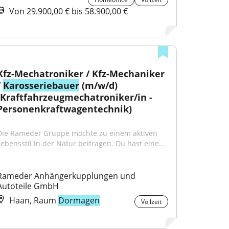
Von 29.900,00 € bis 58.900,00 €
Kfz-Mechatroniker / Kfz-Mechaniker 
 
Karosseriebauer
 (m/w/d) 
(Kraftfahrzeugmechatroniker/in - 
Personenkraftwagentechnik)
Die Rameder Gruppe möchte zu einem aktiven 
Lebensstil in der Natur beitragen. Du hast eine...
Rameder Anhängerkupplungen und 
Autoteile GmbH
Haan, Raum
Dormagen
Vollzeit