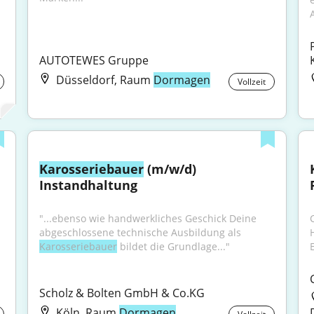
AUTOTEWES Gruppe
Düsseldorf, Raum
Dormagen
Vollzeit
Karosseriebauer
 (m/w/d) 
Instandhaltung
"...ebenso wie handwerkliches Geschick Deine 
C
abgeschlossene technische Ausbildung als 
Karosseriebauer
 bildet die Grundlage..."
Scholz & Bolten GmbH & Co.KG
Köln, Raum
Dormagen