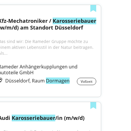
Kfz-Mechatroniker / 
Karosseriebauer
(w/m/d) am Standort Düsseldorf
Das sind wir: Die Rameder Gruppe möchte zu 
einem aktiven Lebensstil in der Natur beitragen. 
ls...
Rameder Anhängerkupplungen und 
Autoteile GmbH
Düsseldorf, Raum
Dormagen
Vollzeit
Audi 
Karosseriebauer
/in (m/w/d)