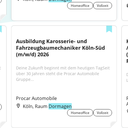
Homeoffice
Vollzeit
Ausbildung Karosserie- und 
Fahrzeugbaumechaniker Köln-Süd 
/
(m/w/d) 2026
 
Deine Zukunft beginnt mit dem heutigen TagSeit 
über 30 Jahren steht die Procar Automobile 
Gruppe...
Procar Automobile
Köln, Raum
Dormagen
Homeoffice
Vollzeit