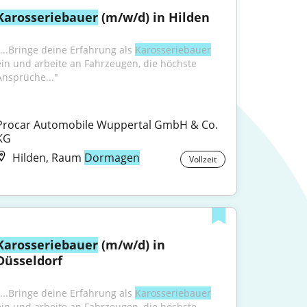
Karosseriebauer
 (m/w/d) in Hilden
"...Bringe deine Erfahrung als 
Karosseriebauer
ein und arbeite an Fahrzeugen, die höchste 
Ansprüche..."
Procar Automobile Wuppertal GmbH & Co. 
KG
Hilden, Raum
Dormagen
Vollzeit
Karosseriebauer
 (m/w/d) in 
Düsseldorf
"...Bringe deine Erfahrung als 
Karosseriebauer
ein und arbeite an Fahrzeugen, die höchste 