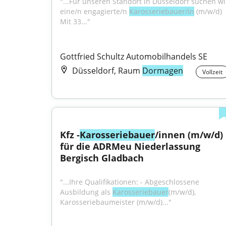
"...Für unseren Standort in Düsseldorf suchen wir
eine/n engagierte/n 
Karosseriebauer/in
 (m/w/d) 
Mit 33..."
Gottfried Schultz Automobilhandels SE
Düsseldorf, Raum
Dormagen
Vollzeit
Kfz -
Karosseriebauer
/innen (m/w/d) 
für die ADRMeu Niederlassung 
Bergisch Gladbach
"...Ihre Qualifikationen: - Abgeschlossene 
Ausbildung als 
Karosseriebauer
(m/w/d), 
Karosseriebaumeister (m/w/d)..."