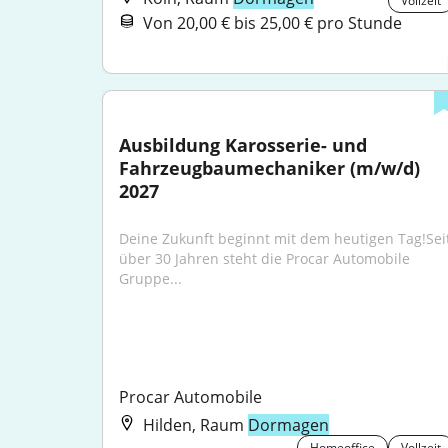
Vollzeit
Von 20,00 € bis 25,00 € pro Stunde
Ausbildung Karosserie- und 
Fahrzeugbaumechaniker (m/w/d) 
2027
Deine Zukunft beginnt mit dem heutigen Tag!Seit
über 30 Jahren steht die Procar Automobile 
Gruppe...
Procar Automobile
Hilden, Raum
Dormagen
Homeoffice
Vollzeit