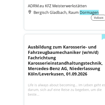
ADRM.eu KFZ Meisterwerkstätten
Bergisch Gladbach, Raum
Dormagen
Vollzeit
Ausbildung zum Karosserie- und 
Fahrzeugbaumechaniker (w/m/d) 
Fachrichtung 
Karosserieinstandhaltungstechnik, 
Mercedes-Benz AG, Niederlassung 
Köln/Leverkusen, 01.09.2026
Life is always about becoming… Im Leben geht es
darum, sich auf eine Reise zu begeben, um die 
beste...