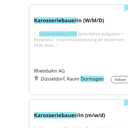
Karosseriebauer
in (W/M/D)
"...
Karosseriebauer*in
 (w/m/d)Ihre Aufgaben: • 
Reparatur: Unfallinstandsetzung an modernen 
PKW, Nutz..."
Rheinbahn AG
Düsseldorf, Raum
Dormagen
Vollzeit
Karosseriebauer
/in (m/w/d)