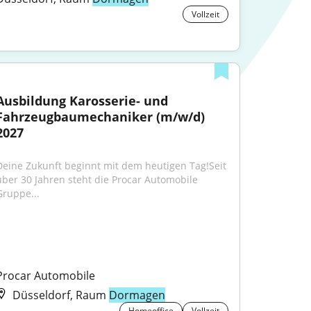
Vollzeit
Ausbildung Karosserie- und 
Fahrzeugbaumechaniker (m/w/d) 
2027
Deine Zukunft beginnt mit dem heutigen Tag!Seit 
über 30 Jahren steht die Procar Automobile 
Gruppe...
Procar Automobile
Düsseldorf, Raum
Dormagen
Homeoffice
Vollzeit