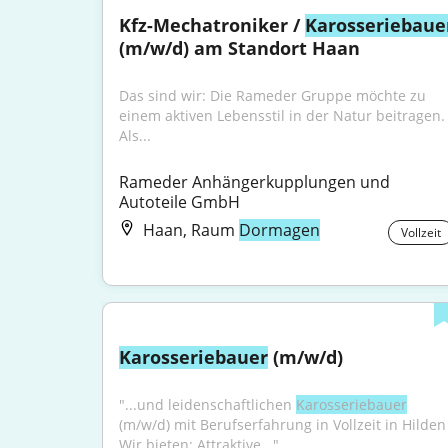
Kfz-Mechatroniker / 
Karosseriebaue
(m/w/d) am Standort Haan
Das sind wir: Die Rameder Gruppe möchte zu 
einem aktiven Lebensstil in der Natur beitragen. 
Als...
Rameder Anhängerkupplungen und 
Autoteile GmbH
Haan, Raum
Dormagen
Vollzeit
Karosseriebauer
 (m/w/d)
"...und leidenschaftlichen 
Karosseriebauer
(m/w/d) mit Berufserfahrung in Vollzeit in Hilden 
Wir bieten: Attraktive..."