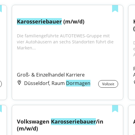
Karosseriebauer
 (m/w/d)
Die familiengeführte AUTOTEWES-Gruppe mit 
vier Autohäusern an sechs Standorten führt die 
Marken...
A
Groß- & Einzelhandel Karriere
Düsseldorf, Raum
Dormagen
Vollzeit
Volkswagen 
Karosseriebauer
/in 
(m/w/d)