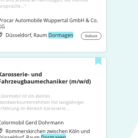
Ansprüche..."
Procar Automobile Wuppertal GmbH & Co. 
KG
Düsseldorf, Raum
Dormagen
Vollzeit
Karosserie- und 
Fahrzeugbaumechaniker (m/w/d)
olormobil ist ein kleines 
Handwerksunternehmen mit langjähriger 
Erfahrung im Bereich Karosserie...
Colormobil Gerd Dohrmann
Rommerskirchen zwischen Köln und
Düsseldorf, Raum
Dormagen