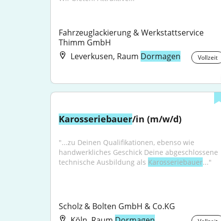
Fahrzeuglackierung & Werkstattservice 
Thimm GmbH
Leverkusen, Raum
Dormagen
Vollzeit
Karosseriebauer
/in (m/w/d)
"...zu Deinen Qualifikationen, ebenso wie 
handwerkliches Geschick Deine abgeschlossene 
technische Ausbildung als 
Karosseriebauer
..."
Scholz & Bolten GmbH & Co.KG
Köln, Raum
Dormagen