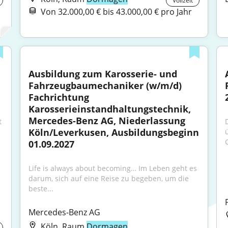
Vollzeit
Von 32.000,00 € bis 43.000,00 € pro Jahr
Ausbildung zum Karosserie- und 
Fahrzeugbaumechaniker (w/m/d) 
Fachrichtung 
Karosserieinstandhaltungstechnik, 
Mercedes-Benz AG, Niederlassung 
 
Köln/Leverkusen, Ausbildungsbeginn 
01.09.2027
Life is always about becoming… Im Leben geht es 
darum, sich auf eine Reise zu begeben, um die 
beste...
Mercedes-Benz AG
Köln, Raum
Dormagen