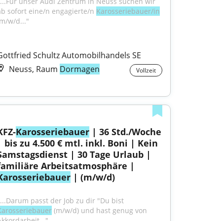
"...Für unser Audi Zentrum in Neuss suchen wir 
ab sofort eine/n engagierte/n 
Karosseriebauer/in
(m/w/d..."
Gottfried Schultz Automobilhandels SE
Neuss, Raum
Dormagen
Vollzeit
KFZ-
Karosseriebauer
 | 36 Std./Woche 
| bis zu 4.500 € mtl. inkl. Boni | Kein 
Samstagsdienst | 30 Tage Urlaub | 
familiäre Arbeitsatmosphäre | 
Karosseriebauer
 | (m/w/d)
"...Darum passt der Job zu dir "Du bist 
Karosseriebauer
 (m/w/d) und hast genug von 
Akkordarbeit..."