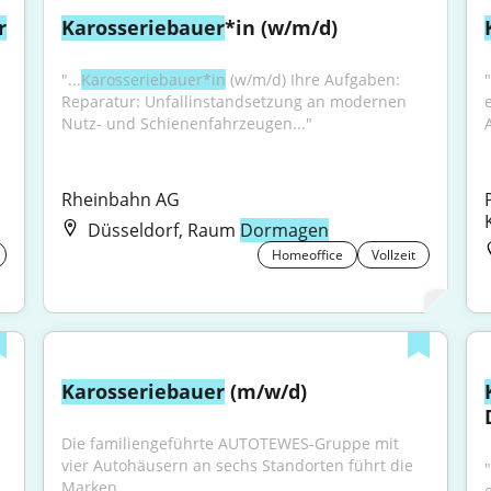
r
Karosseriebauer
*in (w/m/d)
"...
Karosseriebauer*in
 (w/m/d) Ihre Aufgaben: 
Reparatur: Unfallinstandsetzung an modernen 
Nutz- und Schienenfahrzeugen..."
Rheinbahn AG
Düsseldorf, Raum
Dormagen
Homeoffice
Vollzeit
Karosseriebauer
 (m/w/d)
Die familiengeführte AUTOTEWES-Gruppe mit 
vier Autohäusern an sechs Standorten führt die 
Marken...