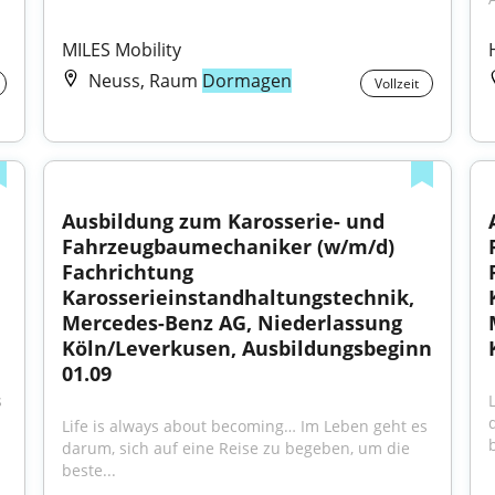
MILES Mobility
Neuss, Raum
Dormagen
Vollzeit
Ausbildung zum Karosserie- und 
Fahrzeugbaumechaniker (w/m/d) 
Fachrichtung 
Karosserieinstandhaltungstechnik, 
Mercedes-Benz AG, Niederlassung 
Köln/Leverkusen, Ausbildungsbeginn 
01.09
 
Life is always about becoming… Im Leben geht es 
b
darum, sich auf eine Reise zu begeben, um die 
beste...