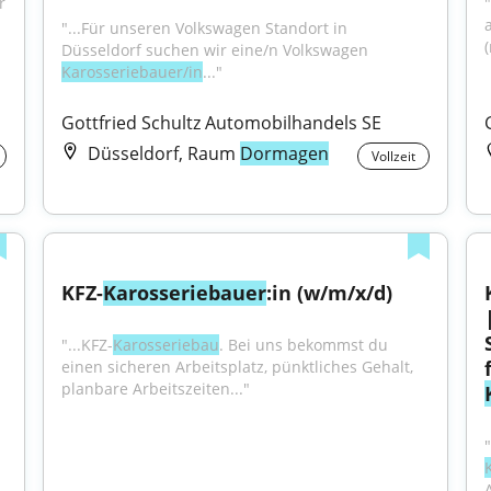
 
"...Für unseren Volkswagen Standort in 
Düsseldorf suchen wir eine/n Volkswagen 
Karosseriebauer/in
..."
Gottfried Schultz Automobilhandels SE
Düsseldorf, Raum
Dormagen
Vollzeit
KFZ-
Karosseriebauer
:in (w/m/x/d)
"...KFZ-
Karosseriebau
. Bei uns bekommst du 
einen sicheren Arbeitsplatz, pünktliches Gehalt, 
planbare Arbeitszeiten..."