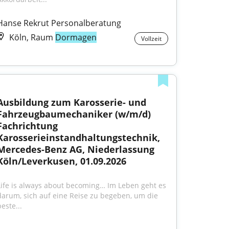
Hanse Rekrut Personalberatung
Köln, Raum
Dormagen
Vollzeit
Ausbildung zum Karosserie- und 
Fahrzeugbaumechaniker (w/m/d) 
Fachrichtung 
Karosserieinstandhaltungstechnik, 
Mercedes-Benz AG, Niederlassung 
Köln/Leverkusen, 01.09.2026
Life is always about becoming… Im Leben geht es 
darum, sich auf eine Reise zu begeben, um die 
este...