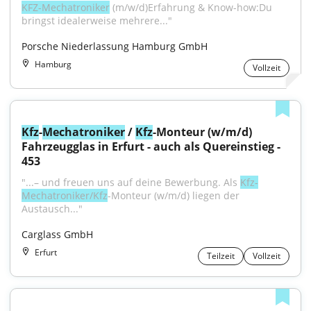
KFZ-Mechatroniker
 (m/w/d)Erfahrung & Know-how:Du 
bringst idealerweise mehrere..."
Porsche Niederlassung Hamburg GmbH
Hamburg
Vollzeit
Kfz
-
Mechatroniker
 / 
Kfz
-Monteur (w/m/d) 
Fahrzeugglas in Erfurt - auch als Quereinstieg - 
453
"...– und freuen uns auf deine Bewerbung. Als 
Kfz-
Mechatroniker/Kfz
-Monteur (w/m/d) liegen der 
Austausch..."
Carglass GmbH
Erfurt
Teilzeit
Vollzeit