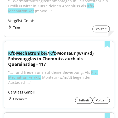
"...WerkstattauftragReifenmontagen in SaisonzeitenDein 
ProfilDu wirst in Kürze deinen Abschluss als 
Kfz-
Mechatroniker
 (m/w/d..."
Vergölst GmbH
Trier
Vollzeit
Kfz
-
Mechatroniker
/
Kfz
-Monteur (w/m/d) 
Fahrzeugglas in Chemnitz- auch als 
Quereinstieg - 117
"...– und freuen uns auf deine Bewerbung. Als 
Kfz-
Mechatroniker/Kfz
-Monteur (w/m/d) liegen der 
Austausch..."
Carglass GmbH
Chemnitz
Teilzeit
Vollzeit