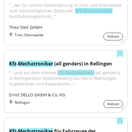
"...wir für unsere Niederlassung in Trier und Eberswalde 
zum nächstmöglichen Zeitpunkt: 
KFZ-Mechatroniker
Nutzfahrzeugtechnik..."
Theo Steil GmbH
Trier, Eberswalde
Vollzeit
Kfz
-
Mechatroniker
 (all genders) in Rellingen
"...und auf dein Können.
Kfz-Mechatroniker
 (all genders) 
in RellingenDein #JobForMobilty:Du führst Wartungen, 
Inspektionen und Reparaturen..."
Ernst DELLO GmbH & Co. KG
Rellingen
Vollzeit
Kfz
-
Mechatroniker
 für Fahrzeuge der 