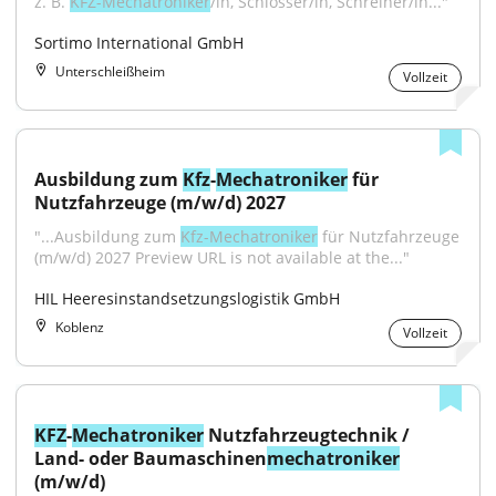
z. B. 
KFZ-Mechatroniker
/in, Schlosser/in, Schreiner/in..."
Sortimo International GmbH
Unterschleißheim
Vollzeit
Ausbildung zum 
Kfz
-
Mechatroniker
 für 
Nutzfahrzeuge (m/w/d) 2027
"...Ausbildung zum 
Kfz-Mechatroniker
 für Nutzfahrzeuge 
(m/w/d) 2027 Preview URL is not available at the..."
HIL Heeresinstandsetzungslogistik GmbH
Koblenz
Vollzeit
KFZ
-
Mechatroniker
 Nutzfahrzeugtechnik / 
Land- oder Baumaschinen
mechatroniker
(m/w/d)