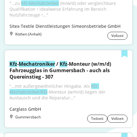
"...zu 
Kfz-Mechatroniker
 (m/w/d) oder vergleichbare 
Qualifikation • idealweise Erfahrung im Bereich 
Nutzfahrzeuge •..."
Sitex-Textile Dienstleistungen Simeonsbetriebe GmbH
Köthen (Anhalt)
Vollzeit
Kfz
-
Mechatroniker
 / 
Kfz
-Monteur (w/m/d) 
Fahrzeugglas in Gummersbach - auch als 
Quereinstieg - 307
"...mit außergewöhnlicher Hingabe. Als 
Kfz-
Mechatroniker/Kfz
-Monteur (w/m/d) liegen der 
Austausch und die Reparatur..."
Carglass GmbH
Gummersbach
Teilzeit
Vollzeit