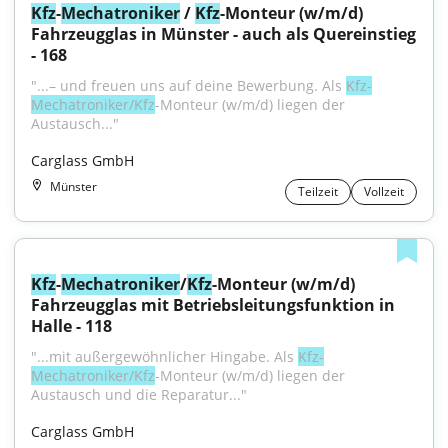
Kfz
-
Mechatroniker
 / 
Kfz
-Monteur (w/m/d) 
Fahrzeugglas in Münster - auch als Quereinstieg 
- 168
"...– und freuen uns auf deine Bewerbung. Als 
Kfz-
Mechatroniker/Kfz
-Monteur (w/m/d) liegen der 
Austausch..."
Carglass GmbH
Münster
Teilzeit
Vollzeit
Kfz
-
Mechatroniker
/
Kfz
-Monteur (w/m/d) 
Fahrzeugglas mit Betriebsleitungsfunktion in 
Halle - 118
"...mit außergewöhnlicher Hingabe. Als 
Kfz-
Mechatroniker/Kfz
-Monteur (w/m/d) liegen der 
Austausch und die Reparatur..."
Carglass GmbH