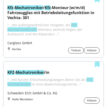
Kfz
-
Mechatroniker
/
Kfz
-Monteur (w/m/d) 
Fahrzeugglas mit Betriebsleitungsfunktion in 
Vechta- 301
"...mit außergewöhnlicher Hingabe. Als 
Kfz-
Mechatroniker/Kfz
-Monteur (w/m/d) liegen der 
Austausch und die Reparatur..."
Carglass GmbH
Vechta
Teilzeit
Vollzeit
KFZ
-
Mechatroniker
/in
"...mit kurzen Entscheidungswegen.Wenn Sie als 
KFZ-
Mechatroniker
/in eine abwechslungsreiche..."
Schweden Elch GmbH & Co. KG
Halle Westfalen
Vollzeit