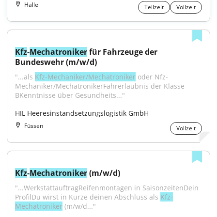
Halle
Teilzeit
Vollzeit
Kfz
-
Mechatroniker
 für Fahrzeuge der 
Bundeswehr (m/w/d)
"...als 
Kfz-Mechaniker/Mechatroniker
 oder Nfz-
Mechaniker/MechatronikerFahrerlaubnis der Klasse 
BKenntnisse über Gesundheits..."
HIL Heeresinstandsetzungslogistik GmbH
Füssen
Vollzeit
Kfz
-
Mechatroniker
 (m/w/d)
"...WerkstattauftragReifenmontagen in SaisonzeitenDein 
ProfilDu wirst in Kürze deinen Abschluss als 
Kfz-
Mechatroniker
 (m/w/d..."