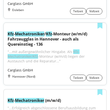
Carglass GmbH
Eisleben
Teilzeit
Vollzeit
Kfz
-
Mechatroniker
/
Kfz
-Monteur (w/m/d) 
Fahrzeugglas in Hannover - auch als 
Quereinstieg - 136
"...mit außergewöhnlicher Hingabe. Als 
Kfz-
Mechatroniker/Kfz
-Monteur (w/m/d) liegen der 
Austausch und die Reparatur..."
Carglass GmbH
Hannover (Nord)
Teilzeit
Vollzeit
Kfz
-
Mechatroniker
 (m/w/d)
"...Erfolgreich abgeschlossene Berufsausbildung zum 