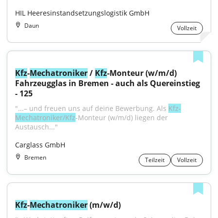
HIL Heeresinstandsetzungslogistik GmbH
Daun
Vollzeit
Kfz
-
Mechatroniker
 / 
Kfz
-Monteur (w/m/d) 
Fahrzeugglas in Bremen - auch als Quereinstieg 
- 125
"...– und freuen uns auf deine Bewerbung. Als 
Kfz-
Mechatroniker/Kfz
-Monteur (w/m/d) liegen der 
Austausch..."
Carglass GmbH
Bremen
Teilzeit
Vollzeit
Kfz
-
Mechatroniker
 (m/w/d)