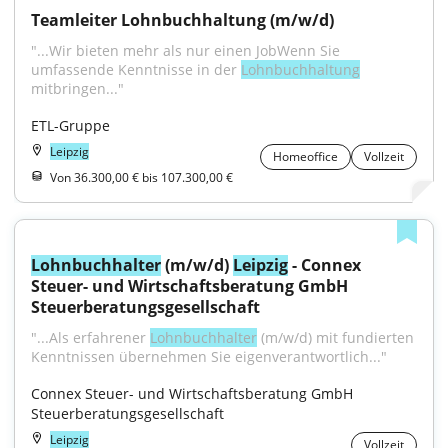
Teamleiter Lohnbuchhaltung (m/w/d)
"...Wir bieten mehr als nur einen JobWenn Sie 
umfassende Kenntnisse in der 
Lohnbuchhaltung
mitbringen..."
ETL-Gruppe
Leipzig
Homeoffice
Vollzeit
Von 36.300,00 € bis 107.300,00 €
Lohnbuchhalter
 (m/w/d) 
Leipzig
 - Connex 
Steuer- und Wirtschaftsberatung GmbH 
Steuerberatungsgesellschaft
"...Als erfahrener 
Lohnbuchhalter
 (m/w/d) mit fundierten 
Kenntnissen übernehmen Sie eigenverantwortlich..."
Connex Steuer- und Wirtschaftsberatung GmbH 
Steuerberatungsgesellschaft
Leipzig
Vollzeit