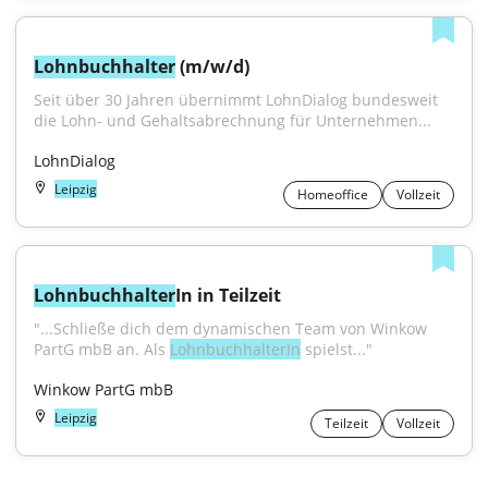
Lohnbuchhalter
 (m/w/d)
Seit über 30 Jahren übernimmt LohnDialog bundesweit 
die Lohn- und Gehaltsabrechnung für Unternehmen...
LohnDialog
Leipzig
Homeoffice
Vollzeit
Lohnbuchhalter
In in Teilzeit
"...Schließe dich dem dynamischen Team von Winkow 
PartG mbB an. Als 
LohnbuchhalterIn
 spielst..."
Winkow PartG mbB
Leipzig
Teilzeit
Vollzeit