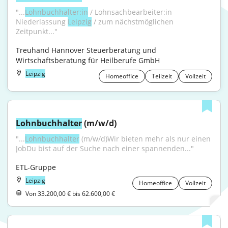
"...
Lohnbuchhalter:in
 / Lohnsachbearbeiter:in 
Niederlassung 
Leipzig
 / zum nächstmöglichen 
Zeitpunkt..."
Treuhand Hannover Steuerberatung und 
Wirtschaftsberatung für Heilberufe GmbH
Leipzig
Homeoffice
Teilzeit
Vollzeit
Lohnbuchhalter
 (m/w/d)
"...
Lohnbuchhalter
 (m/w/d)Wir bieten mehr als nur einen 
JobDu bist auf der Suche nach einer spannenden..."
ETL-Gruppe
Leipzig
Homeoffice
Vollzeit
Von 33.200,00 € bis 62.600,00 €