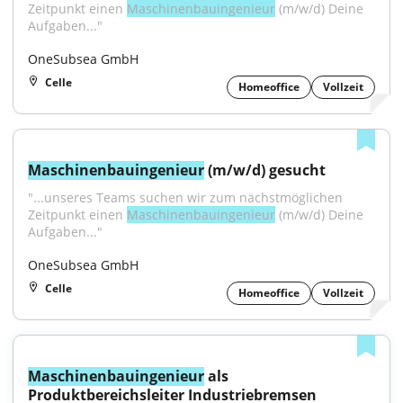
Zeitpunkt einen 
Maschinenbauingenieur
 (m/w/d) Deine 
Aufgaben..."
OneSubsea GmbH
Celle
Homeoffice
Vollzeit
Maschinenbauingenieur
 (m/w/d) gesucht
"...unseres Teams suchen wir zum nächstmöglichen 
Zeitpunkt einen 
Maschinenbauingenieur
 (m/w/d) Deine 
Aufgaben..."
OneSubsea GmbH
Celle
Homeoffice
Vollzeit
Maschinenbauingenieur
 als 
Produktbereichsleiter Industriebremsen 