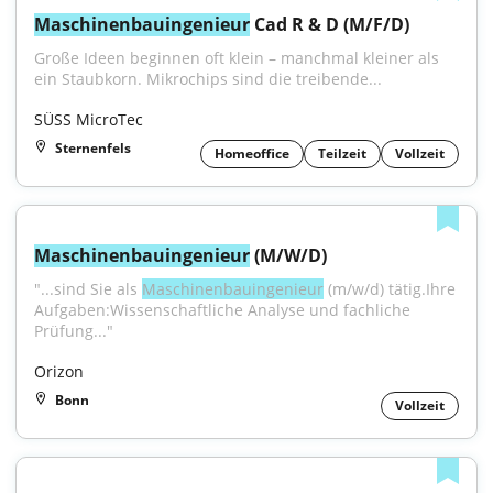
Maschinenbauingenieur
 Cad R & D (M/F/D)
Große Ideen beginnen oft klein – manchmal kleiner als 
ein Staubkorn. Mikrochips sind die treibende...
SÜSS MicroTec
Sternenfels
Homeoffice
Teilzeit
Vollzeit
Maschinenbauingenieur
 (M/W/D)
"...sind Sie als 
Maschinenbauingenieur
 (m/w/d) tätig.Ihre 
Aufgaben:Wissenschaftliche Analyse und fachliche 
Prüfung..."
Orizon
Bonn
Vollzeit