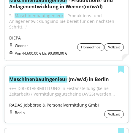
Maschinenbauingenieur
 - Produktions- und 
Anlagenentwicklung in Weener(m/w/d)
"...
Maschinenbauingenieur
 - Produktions- und 
AnlagenentwicklungSind Sie bereit für den nächsten 
Schritt..."
DIEPA
Weener
Homeoffice
Vollzeit
Von 44.600,00 € bis 90.800,00 €
Maschinenbauingenieur
 (m/w/d) in Berlin
+++ DIREKTVERMITTLUNG in Festanstellung (keine 
Zeitarbeit) / Vermittlungsgutscheine (AVGS) werden...
RADAS Jobbörse & Personalvermittlung GmbH
Berlin
Vollzeit