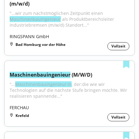
(m/w/d)
"...wir zum nächstmöglichen Zeitpunkt einen 
Maschinenbauingenieur
 als Produktbereichsleiter 
Industriebremsen (m/w/d) Standort..."
RINGSPANN GmbH
Bad Homburg vor der Höhe
Vollzeit
Maschinenbauingenieur
 (M/W/D)
"...
Maschinenbauingenieur:in
, der:die wie wir 
Technologien auf die nächste Stufe bringen möchte. Wir 
realisieren spannende..."
FERCHAU
Krefeld
Vollzeit