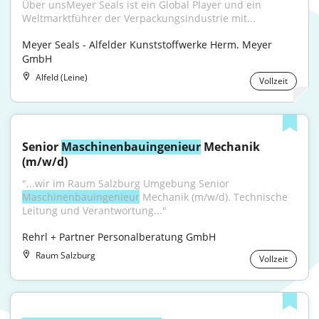
Über unsMeyer Seals ist ein Global Player und ein 
Weltmarktführer der Verpackungsindustrie mit...
Meyer Seals - Alfelder Kunststoffwerke Herm. Meyer 
GmbH
Alfeld (Leine)
Vollzeit
Senior 
Maschinenbauingenieur
 Mechanik 
(m/w/d)
"...wir im Raum Salzburg Umgebung Senior 
Maschinenbauingenieur
 Mechanik (m/w/d). Technische 
Leitung und Verantwortung..."
Rehrl + Partner Personalberatung GmbH
Raum Salzburg
Vollzeit