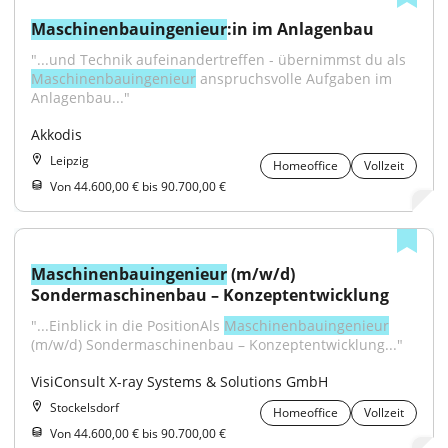
Maschinenbauingenieur
:in im Anlagenbau
"...und Technik aufeinandertreffen - übernimmst du als 
Maschinenbauingenieur
 anspruchsvolle Aufgaben im 
Anlagenbau..."
Akkodis
Leipzig
Homeoffice
Vollzeit
Von 44.600,00 € bis 90.700,00 €
Maschinenbauingenieur
 (m/w/d) 
Sondermaschinenbau – Konzeptentwicklung
"...Einblick in die PositionAls 
Maschinenbauingenieur
(m/w/d) Sondermaschinenbau – Konzeptentwicklung..."
VisiConsult X-ray Systems & Solutions GmbH
Stockelsdorf
Homeoffice
Vollzeit
Von 44.600,00 € bis 90.700,00 €