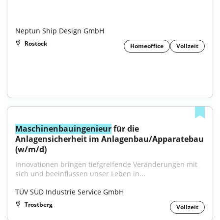
Neptun Ship Design GmbH
Rostock
Homeoffice
Vollzeit
Maschinenbauingenieur
 für die 
Anlagensicherheit im Anlagenbau/Apparatebau 
(w/m/d)
Innovationen bringen tiefgreifende Veränderungen mit 
sich und beeinflussen unser Leben in...
TÜV SÜD Industrie Service GmbH
Trostberg
Vollzeit