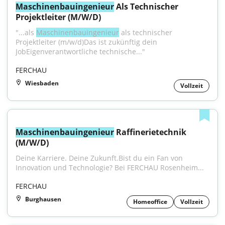
Maschinenbauingenieur
 Als Technischer 
Projektleiter (M/W/D)
"...als 
Maschinenbauingenieur
 als technischer 
Projektleiter (m/w/d)Das ist zukünftig dein 
JobEigenverantwortliche technische..."
FERCHAU
Wiesbaden
Vollzeit
Maschinenbauingenieur
 Raffinerietechnik 
(M/W/D)
Deine Karriere. Deine Zukunft.Bist du ein Fan von 
Innovation und Technologie? Bei FERCHAU Rosenheim...
FERCHAU
Burghausen
Homeoffice
Vollzeit