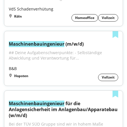
VdS Schadenverhütung
Köln
Homeoffice
Vollzeit
Maschinenbauingenieur
 (m/w/d)
## Deine Aufgabenschwerpunkte: - Selbständige 
Abwicklung und Verantwortung für...
B&B
Hopsten
Vollzeit
Maschinenbauingenieur
 für die 
Anlagensicherheit im Anlagenbau/Apparatebau 
(w/m/d)
Bei der TÜV SÜD Gruppe sind wir in hohem Maße 