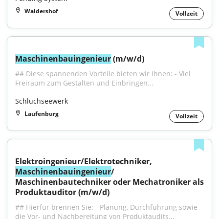
Waldershof
Vollzeit
Maschinenbauingenieur
 (m/w/d)
## Diese spannenden Vorteile bieten wir Ihnen: - Viel 
Freiraum zum Gestalten und Einbringen...
Schluchseewerk
Laufenburg
Vollzeit
Elektroingenieur/Elektrotechniker, 
Maschinenbauingenieur
/ 
Maschinenbautechniker oder Mechatroniker als 
Produktauditor (m/w/d)
## Hierfür brennen Sie: - Planung, Durchführung sowie 
die Vor- und Nachbereitung von Produktaudits...