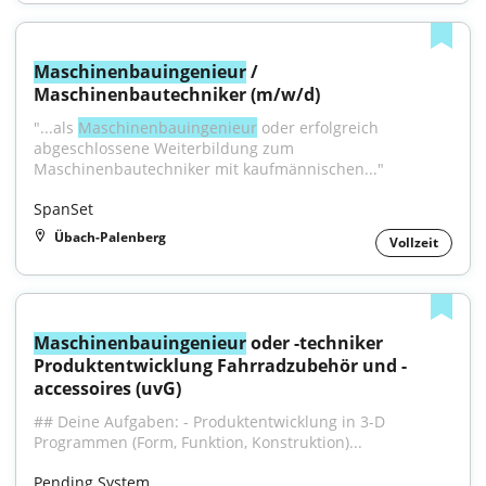
Maschinenbauingenieur
 / 
Maschinenbautechniker (m/w/d)
"...als 
Maschinenbauingenieur
 oder erfolgreich 
abgeschlossene Weiterbildung zum 
Maschinenbautechniker mit kaufmännischen..."
SpanSet
Übach-Palenberg
Vollzeit
Maschinenbauingenieur
 oder -techniker 
Produktentwicklung Fahrradzubehör und -
accessoires (uvG)
## Deine Aufgaben: - Produktentwicklung in 3-D 
Programmen (Form, Funktion, Konstruktion)...
Pending System