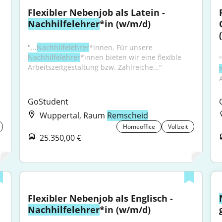
Flexibler Nebenjob als Latein - 
Nachhilfelehrer
*in (w/m/d)
"...
Nachhilfelehrer
*innen. Für unsere 
Nachhilfelehrer
*innen bieten wir eine flexible 
"
Arbeitszeitgestaltung bzw. Zahlreiche..."
GoStudent
Wuppertal, Raum
Remscheid
Homeoffice
Vollzeit
25.350,00 €
Flexibler Nebenjob als Englisch - 
Nachhilfelehrer
*in (w/m/d)