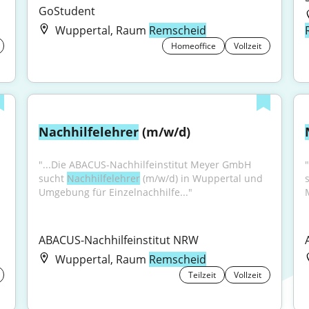
GoStudent
Wuppertal, Raum
Remscheid
Homeoffice
Vollzeit
Nachhilfelehrer
 (m/w/d)
"...Die ABACUS-Nachhilfeinstitut Meyer GmbH 
sucht 
Nachhilfelehrer
 (m/w/d) in Wuppertal und 
Umgebung für Einzelnachhilfe..."
ABACUS-Nachhilfeinstitut NRW
Wuppertal, Raum
Remscheid
Teilzeit
Vollzeit