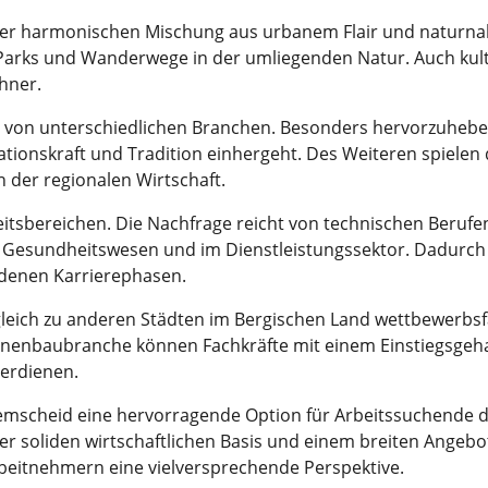
iner harmonischen Mischung aus urbanem Flair und naturnahe
 Parks und Wanderwege in der umliegenden Natur. Auch kult
hner.
gt von unterschiedlichen Branchen. Besonders hervorzuheb
ationskraft und Tradition einhergeht. Des Weiteren spielen 
 der regionalen Wirtschaft.
keitsbereichen. Die Nachfrage reicht von technischen Beruf
m Gesundheitswesen und im Dienstleistungssektor. Dadurch e
edenen Karrierephasen.
leich zu anderen Städten im Bergischen Land wettbewerbsfäh
inenbaubranche können Fachkräfte mit einem Einstiegsgeha
verdienen.
mscheid eine hervorragende Option für Arbeitssuchende da
ner soliden wirtschaftlichen Basis und einem breiten Angebo
beitnehmern eine vielversprechende Perspektive.