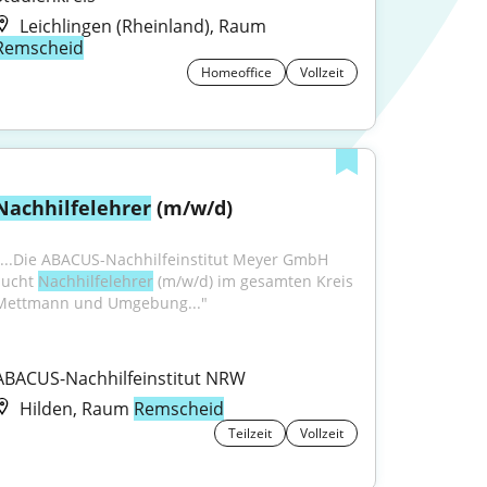
Leichlingen (Rheinland), Raum
Remscheid
Homeoffice
Vollzeit
Nachhilfelehrer
 (m/w/d)
"...Die ABACUS-Nachhilfeinstitut Meyer GmbH 
sucht 
Nachhilfelehrer
 (m/w/d) im gesamten Kreis 
Mettmann und Umgebung..."
ABACUS-Nachhilfeinstitut NRW
Hilden, Raum
Remscheid
Teilzeit
Vollzeit