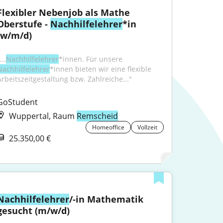
Flexibler Nebenjob als Mathe 
Oberstufe - 
Nachhilfelehrer
*in 
(w/m/d)
...
Nachhilfelehrer
*innen. Für unsere 
Nachhilfelehrer
*innen bieten wir eine flexible 
Arbeitszeitgestaltung bzw. Zahlreiche..."
GoStudent
Wuppertal, Raum
Remscheid
Homeoffice
Vollzeit
25.350,00 €
Nachhilfelehrer
/-in Mathematik 
gesucht (m/w/d)