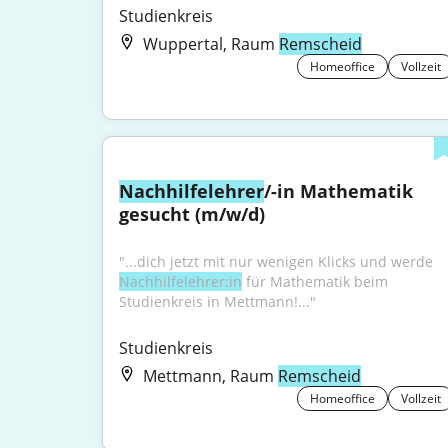
Studienkreis
Wuppertal, Raum
Remscheid
Homeoffice
Vollzeit
Nachhilfelehrer
/-in Mathematik 
gesucht (m/w/d)
"...dich jetzt mit nur wenigen Klicks und werde 
Nachhilfelehrer:in
 für Mathematik beim 
Studienkreis in Mettmann!..."
Studienkreis
Mettmann, Raum
Remscheid
Homeoffice
Vollzeit