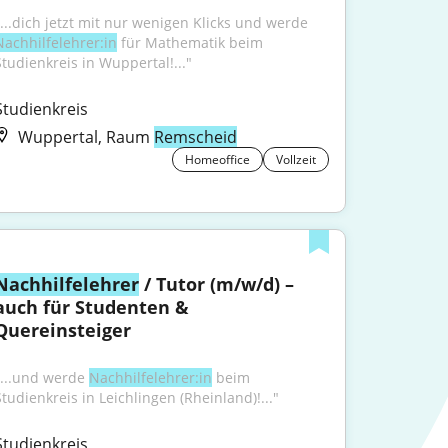
"...dich jetzt mit nur wenigen Klicks und werde 
Nachhilfelehrer:in
 für Mathematik beim 
Studienkreis in Wuppertal!..."
Studienkreis
Wuppertal, Raum
Remscheid
Homeoffice
Vollzeit
Nachhilfelehrer
 / Tutor (m/w/d) – 
auch für Studenten & 
Quereinsteiger
"...und werde 
Nachhilfelehrer:in
 beim 
Studienkreis in Leichlingen (Rheinland)!..."
Studienkreis