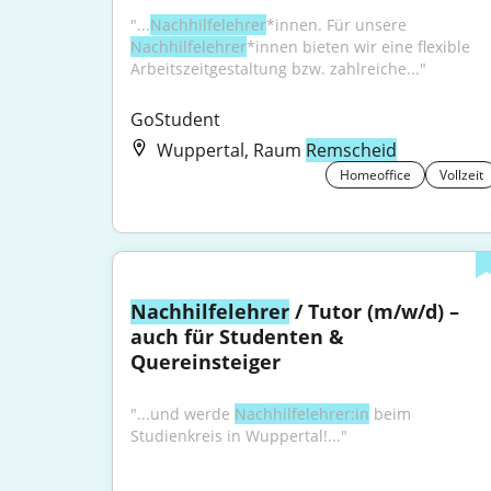
"...
Nachhilfelehrer
*innen. Für unsere 
Nachhilfelehrer
*innen bieten wir eine flexible 
Arbeitszeitgestaltung bzw. zahlreiche..."
GoStudent
Wuppertal, Raum
Remscheid
Homeoffice
Vollzeit
Nachhilfelehrer
 / Tutor (m/w/d) – 
auch für Studenten & 
Quereinsteiger
"...und werde 
Nachhilfelehrer:in
 beim 
Studienkreis in Wuppertal!..."