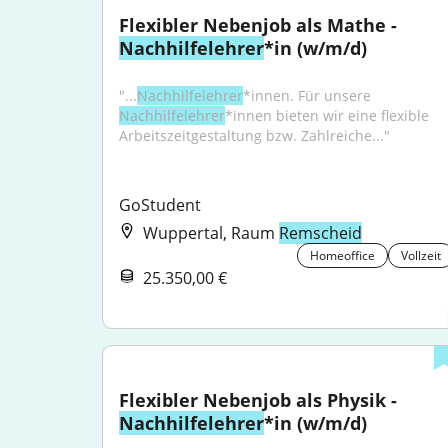
Flexibler Nebenjob als Mathe - 
Nachhilfelehrer
*in (w/m/d)
"...
Nachhilfelehrer
*innen. Für unsere 
Nachhilfelehrer
*innen bieten wir eine flexible 
Arbeitszeitgestaltung bzw. Zahlreiche..."
GoStudent
Wuppertal, Raum
Remscheid
Homeoffice
Vollzeit
25.350,00 €
Flexibler Nebenjob als Physik - 
Nachhilfelehrer
*in (w/m/d)