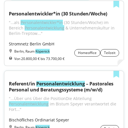
Personalentwickler*in (30 Stunden/Woche)
"...als 
Personalentwickler*in
 (30 Stunden/Woche) im 
Bereich 
Personalentwicklung
 & Unternehmenskultur in 
Berlin-Treptow..."
Stromnetz Berlin GmbH
Berlin, Raum
Köpenick
Homeoffice
Teilzeit
Von 20.800,00 € bis 73.700,00 €
Referent/in 
Personalentwicklung
 – Pastorales 
Personal und Beratungssysteme (m/w/d)
"...Über uns Über die PositionDie Abteilung 
Personalentwicklung
 im Bistum Speyer verantwortet die 
Fort..."
Bischöfliches Ordinariat Speyer
Berlin, Raum
Köpenick