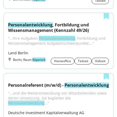
Teilzeit
Personalentwicklung
, Fortbildung und 
Wissensmanagement (Kennzahl 49/26)
"...Ihre Aufgaben 
Personalentwicklung
, Fortbildung und 
Wissensmanagement Aufgabenschwerpunkte:..."
Land Berlin
Berlin, Raum
Köpenick
Homeoffice
Teilzeit
Vollzeit
Personalreferent (m/w/d) - 
Personalentwicklung
"...und die Weiterentwicklung von Mitarbeitenden sowie 
deren Umsetzung. Sie begleiten die 
Personalentwicklung
..."
Deutsche Investment Kapitalverwaltung AG