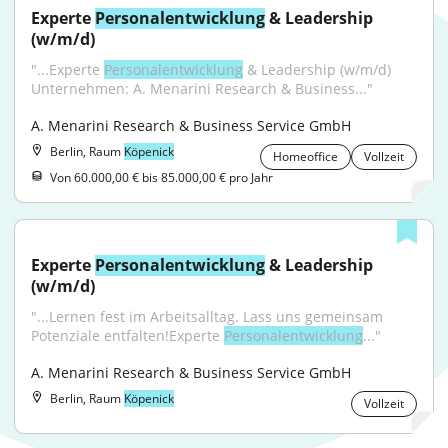
Experte 
Personalentwicklung
 & Leadership 
(w/m/d)
"...Experte 
Personalentwicklung
 & Leadership (w/m/d) 
Unternehmen: A. Menarini Research & Business..."
A. Menarini Research & Business Service GmbH
Berlin, Raum
Köpenick
Homeoffice
Vollzeit
Von 60.000,00 € bis 85.000,00 € pro Jahr
Experte 
Personalentwicklung
 & Leadership 
(w/m/d)
"...Lernen fest im Arbeitsalltag. Lass uns gemeinsam 
Potenziale entfalten!Experte 
Personalentwicklung
..."
A. Menarini Research & Business Service GmbH
Berlin, Raum
Köpenick
Vollzeit