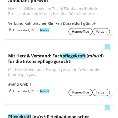
Ambulanz (m/w/d)
Herzlich Willkommen im Team! Für das zertifizierte 
Brustzentrum im Marien Hospital Düsseldorf wird...
Verbund Katholischer Kliniken Düsseldorf gGmbH
Düsseldorf, Raum
Neuss
Homeoffice
Vollzeit
Mit Herz & Verstand: Fach
pflegekraft
 (m/w/d) 
für die Intensivpflege gesucht!
Mit Herz & Verstand: Fachpflegekraft (m/w/d) für die 
Intensivpflege...
avanti GmbH
Düsseldorf, Raum
Neuss
Homeoffice
Teilzeit
Pflegekraft
 (m/w/d) Heilpädagogischer 