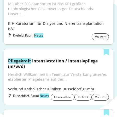
Mit über 200 Standorten ist das KfH größter 
nephrologischer Gesamtversorger Deutschlands. 
Unsere...
KfH Kuratorium für Dialyse und Nierentransplantation 
e.V.
Krefeld, Raum
Neuss
Vollzeit
Pflegekraft
 Intensivstation / Intensivpflege 
(m/w/d)
Herzlich Willkommen im Team! Zur Verstärkung unseres 
etablierten Pflegeteams auf der...
Verbund Katholischer Kliniken Düsseldorf gGmbH
Düsseldorf, Raum
Neuss
Homeoffice
Teilzeit
Vollzeit