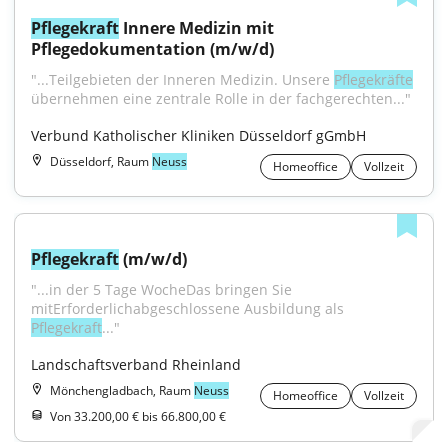
Pflegekraft
 Innere Medizin mit 
Pflegedokumentation (m/w/d)
"...Teilgebieten der Inneren Medizin. Unsere 
Pflegekräfte
übernehmen eine zentrale Rolle in der fachgerechten..."
Verbund Katholischer Kliniken Düsseldorf gGmbH
Düsseldorf, Raum
Neuss
Homeoffice
Vollzeit
Pflegekraft
 (m/w/d)
"...in der 5 Tage WocheDas bringen Sie 
mitErforderlichabgeschlossene Ausbildung als 
Pflegekraft
..."
Landschaftsverband Rheinland
Mönchengladbach, Raum
Neuss
Homeoffice
Vollzeit
Von 33.200,00 € bis 66.800,00 €