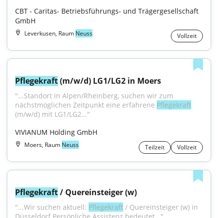
CBT - Caritas- Betriebsführungs- und Trägergesellschaft 
GmbH
Leverkusen, Raum
Neuss
Vollzeit
Pflegekraft
 (m/w/d) LG1/LG2 in Moers
"...Standort in Alpen/Rheinberg, suchen wir zum 
nächstmöglichen Zeitpunkt eine erfahrene 
Pflegekraft
(m/w/d) mit LG1/LG2..."
VIVIANUM Holding GmbH
Moers, Raum
Neuss
Teilzeit
Vollzeit
Pflegekraft
 / Quereinsteiger (w)
"...Wir suchen aktuell: 
Pflegekraft
 / Quereinsteiger (w) in 
Düsseldorf Persönliche Assistenz bedeutet..."