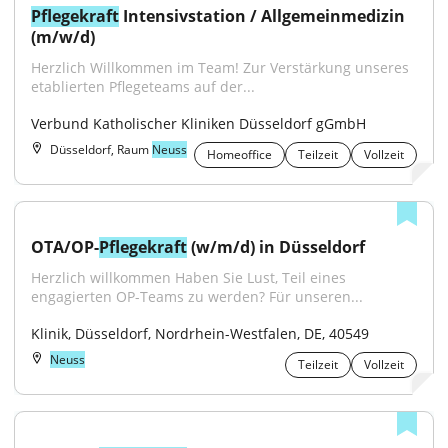
Pflegekraft
 Intensivstation / Allgemeinmedizin 
(m/w/d)
Herzlich Willkommen im Team! Zur Verstärkung unseres 
etablierten Pflegeteams auf der...
Verbund Katholischer Kliniken Düsseldorf gGmbH
Düsseldorf, Raum
Neuss
Homeoffice
Teilzeit
Vollzeit
OTA/OP-
Pflegekraft
 (w/m/d) in Düsseldorf
Herzlich willkommen Haben Sie Lust, Teil eines 
engagierten OP-Teams zu werden? Für unseren...
Klinik, Düsseldorf, Nordrhein-Westfalen, DE, 40549
Neuss
Teilzeit
Vollzeit