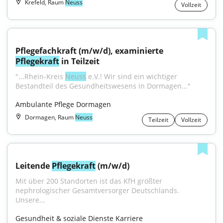
Krefeld, Raum
Neuss
Vollzeit
Pflegefachkraft (m/w/d), examinierte 
Pflegekraft
 in Teilzeit
"...Rhein-Kreis 
Neuss
 e.V.! Wir sind ein wichtiger 
Bestandteil des Gesundheitswesens in Dormagen..."
Ambulante Pflege Dormagen
Dormagen, Raum
Neuss
Teilzeit
Vollzeit
Leitende 
Pflegekraft
 (m/w/d)
Mit über 200 Standorten ist das KfH größter 
nephrologischer Gesamtversorger Deutschlands. 
Unsere...
Gesundheit & soziale Dienste Karriere