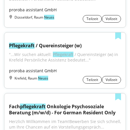
proroba assistant GmbH
Düsseldorf, Raum
Neuss
Teilzeit
Vollzeit
Pflegekraft
 / Quereinsteiger (w)
"...Wir suchen aktuell: 
Pflegekraft
 / Quereinsteiger (w) in 
Krefeld Persönliche Assistenz bedeutet..."
proroba assistant GmbH
Krefeld, Raum
Neuss
Teilzeit
Vollzeit
Fach
pflegekraft
 Onkologie Psychosoziale 
Beratung (m/w/d) - For German Resident Only
Herzlich Willkommen im Team!Bewerben Sie sich schnell, 
um Ihre Chancen auf ein Vorstellungsgespräch...