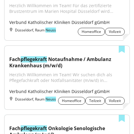
Herzlich Willkommen im Team! Für das zertifizierte 
Brustzentrum im Marien Hospital Düsseldorf wird...
Verbund Katholischer Kliniken Düsseldorf gGmbH
Düsseldorf, Raum
Neuss
Homeoffice
Vollzeit
Fach
pflegekraft
 Notaufnahme / Ambulanz 
Krankenhaus (m/w/d)
Herzlich Willkommen im Team! Wir suchen dich als 
Pflegefachkraft oder Notfallsanitäter (m/w/d) in...
Verbund Katholischer Kliniken Düsseldorf gGmbH
Düsseldorf, Raum
Neuss
Homeoffice
Teilzeit
Vollzeit
Fach
pflegekraft
 Onkologie Senologische 