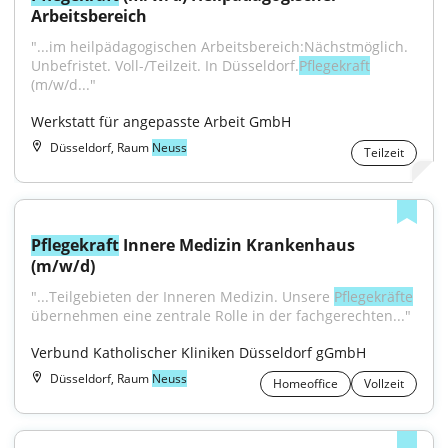
Arbeitsbereich
"...im heilpädagogischen Arbeitsbereich:Nächstmöglich. 
Unbefristet. Voll-/Teilzeit. In Düsseldorf.
Pflegekraft
(m/w/d..."
Werkstatt für angepasste Arbeit GmbH
Düsseldorf, Raum
Neuss
Teilzeit
Pflegekraft
 Innere Medizin Krankenhaus 
(m/w/d)
"...Teilgebieten der Inneren Medizin. Unsere 
Pflegekräfte
übernehmen eine zentrale Rolle in der fachgerechten..."
Verbund Katholischer Kliniken Düsseldorf gGmbH
Düsseldorf, Raum
Neuss
Homeoffice
Vollzeit