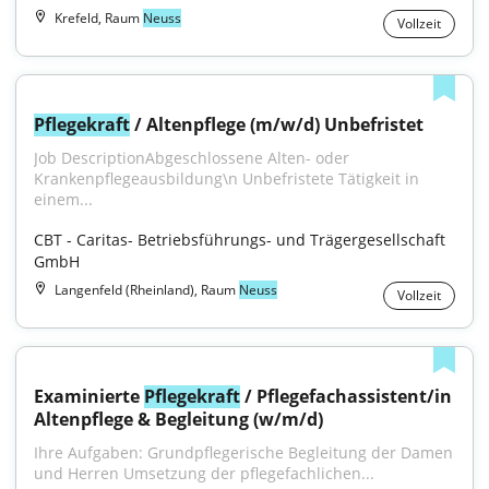
Krefeld, Raum
Neuss
Vollzeit
Pflegekraft
 / Altenpflege (m/w/d) Unbefristet
Job DescriptionAbgeschlossene Alten- oder 
Krankenpflegeausbildung\n Unbefristete Tätigkeit in 
einem...
CBT - Caritas- Betriebsführungs- und Trägergesellschaft 
GmbH
Langenfeld (Rheinland), Raum
Neuss
Vollzeit
Examinierte 
Pflegekraft
 / Pflegefachassistent/in 
Altenpflege & Begleitung (w/m/d)
Ihre Aufgaben: Grundpflegerische Begleitung der Damen 
und Herren Umsetzung der pflegefachlichen...