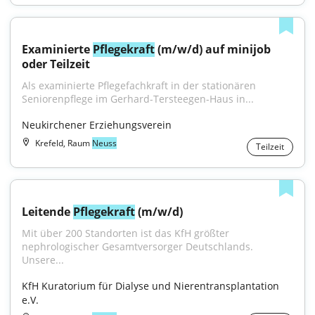
Examinierte 
Pflegekraft
 (m/w/d) auf minijob 
oder Teilzeit
Als examinierte Pflegefachkraft in der stationären 
Seniorenpflege im Gerhard-Tersteegen-Haus in...
Neukirchener Erziehungsverein
Krefeld, Raum
Neuss
Teilzeit
Leitende 
Pflegekraft
 (m/w/d)
Mit über 200 Standorten ist das KfH größter 
nephrologischer Gesamtversorger Deutschlands. 
Unsere...
KfH Kuratorium für Dialyse und Nierentransplantation 
e.V.