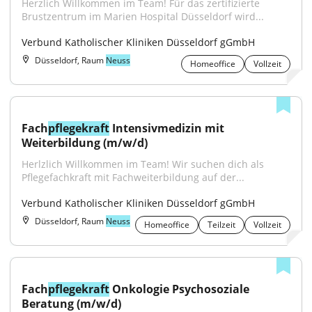
Herzlich Willkommen im Team! Für das zertifizierte 
Brustzentrum im Marien Hospital Düsseldorf wird...
Verbund Katholischer Kliniken Düsseldorf gGmbH
Düsseldorf, Raum
Neuss
Homeoffice
Vollzeit
Fach
pflegekraft
 Intensivmedizin mit 
Weiterbildung (m/w/d)
Herlzlich Willkommen im Team! Wir suchen dich als 
Pflegefachkraft mit Fachweiterbildung auf der...
Verbund Katholischer Kliniken Düsseldorf gGmbH
Düsseldorf, Raum
Neuss
Homeoffice
Teilzeit
Vollzeit
Fach
pflegekraft
 Onkologie Psychosoziale 
Beratung (m/w/d)