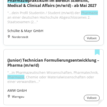
Pharmazie
praktikum im Bereich Scientific, 
Medical & Clinical Affairs (m/w/d) - ab Mai 2027
"...dein Profil Studentin / Student (m/w/d) der 
Pharmazie
an einer deutschen Hochschule Abgeschlossenes 2. 
Staatsexamen (2..."
Schülke & Mayr GmbH
Norderstedt
Vollzeit
(Junior) Technician Formulierungsentwicklung – 
Pharma (m/w/d)
"...in Pharmazeutischen Wissenschaften, Pharmatechnik, 
Pharmazie
, Chemie oder Materialwissenschaften oder 
einer verwandten..."
AMW GmbH
Warngau
Vollzeit