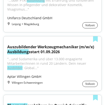
"...oder PTA-
Ausbildung
 mit Erfahrung und fundiertem 
Wissen in pflegender und dekorativer Kosmetik, 
Visagismus..."
Unifarco Deutschland GmbH
Leipzig + Magdeburg
Vollzeit
Auszubildender Werkzeugmechaniker (m/w/x) 
Ausbildung
sstart 01.09.2026
"...und Südamerika und über 13.000 engagierte 
Mitarbeiter/innen in rund 20 Ländern. Dein neuer 
Ausbilder
: Global..."
Aptar Villingen GmbH
Villingen-Schwenningen
Vollzeit