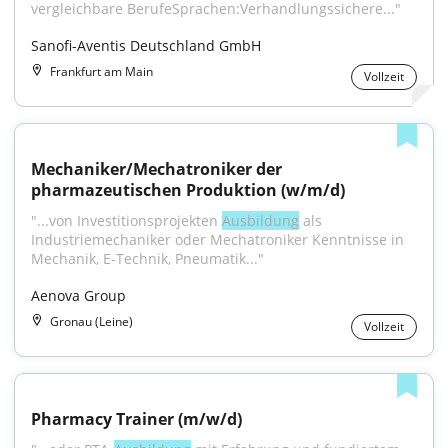
vergleichbare BerufeSprachen:Verhandlungssichere..."
Sanofi-Aventis Deutschland GmbH
Frankfurt am Main
Vollzeit
Mechaniker/Mechatroniker der 
pharmazeutischen Produktion (w/m/d)
"...von Investitionsprojekten 
Ausbildung
 als 
Industriemechaniker oder Mechatroniker Kenntnisse in 
Mechanik, E-Technik, Pneumatik..."
Aenova Group
Gronau (Leine)
Vollzeit
Pharmacy Trainer (m/w/d)