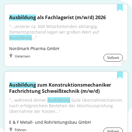
Ausbildung
 als Fachlagerist (m/w/d) 2026
"...unserer ca. 600 Mitarbeitenden abhängig. 
Dementsprechend legen wir großen Wert auf 
Ausbildung
..."
Nordmark Pharma GmbH
Uetersen
Vollzeit
Ausbildung
 zum Konstruktionsmechaniker 
Fachrichtung Schweißtechnik (m/w/d)
"...während deiner 
Ausbildung
 Gute Übernahmechancen 
nach erfolgreichem Bestehen der Abschlussprüfung 
Übernahme der Kosten..."
E & F Metall- und Rohrleitungsbau GmbH
Föhren
Vollzeit