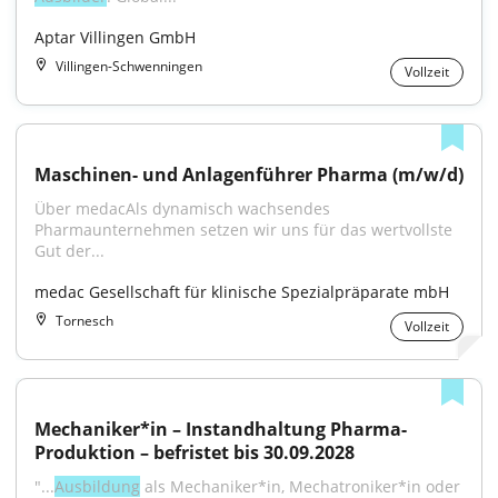
Aptar Villingen GmbH
Villingen-Schwenningen
Vollzeit
Maschinen- und Anlagenführer Pharma (m/w/d)
Über medacAls dynamisch wachsendes 
Pharmaunternehmen setzen wir uns für das wertvollste 
Gut der...
medac Gesellschaft für klinische Spezialpräparate mbH
Tornesch
Vollzeit
Mechaniker*in – Instandhaltung Pharma-
Produktion – befristet bis 30.09.2028
"...
Ausbildung
 als Mechaniker*in, Mechatroniker*in oder 