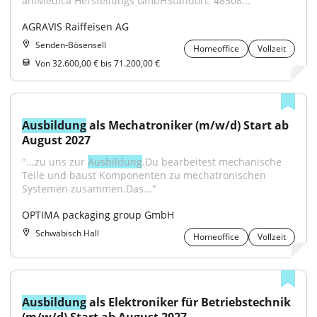
aniMedica Herstellungs GmbHStandort: 48308..."
AGRAVIS Raiffeisen AG
Senden-Bösensell
Homeoffice
Vollzeit
Von 32.600,00 € bis 71.200,00 €
Ausbildung
 als Mechatroniker (m/w/d) Start ab 
August 2027
"...zu uns zur 
Ausbildung
.Du bearbeitest mechanische 
Teile und baust Komponenten zu mechatronischen 
Systemen zusammen.Das..."
OPTIMA packaging group GmbH
Schwäbisch Hall
Homeoffice
Vollzeit
Ausbildung
 als Elektroniker für Betriebstechnik 