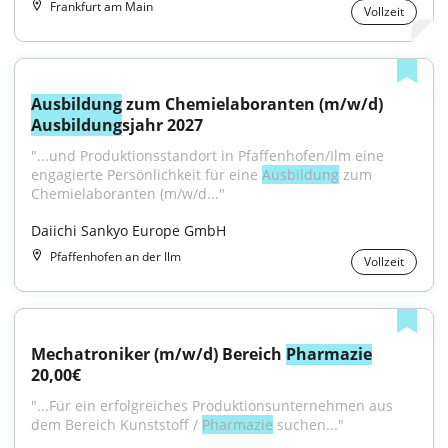
Frankfurt am Main
Vollzeit
Ausbildung
 zum Chemielaboranten (m/w/d) 
Ausbildung
sjahr 2027
"...und Produktionsstandort in Pfaffenhofen/Ilm eine 
engagierte Persönlichkeit für eine 
Ausbildung
 zum 
Chemielaboranten (m/w/d..."
Daiichi Sankyo Europe GmbH
Pfaffenhofen an der Ilm
Vollzeit
Mechatroniker (m/w/d) Bereich 
Pharmazie
20,00€
"...Für ein erfolgreiches Produktionsunternehmen aus 
dem Bereich Kunststoff / 
Pharmazie
 suchen..."