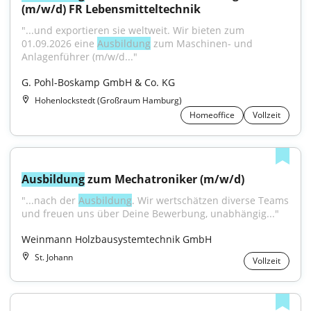
(m/w/d) FR Lebensmitteltechnik
"...und exportieren sie weltweit. Wir bieten zum 
01.09.2026 eine 
Ausbildung
 zum Maschinen- und 
Anlagenführer (m/w/d..."
G. Pohl-Boskamp GmbH & Co. KG
Hohenlockstedt (Großraum Hamburg)
Homeoffice
Vollzeit
Ausbildung
 zum Mechatroniker (m/w/d)
"...nach der 
Ausbildung
. Wir wertschätzen diverse Teams 
und freuen uns über Deine Bewerbung, unabhängig..."
Weinmann Holzbausystemtechnik GmbH
St. Johann
Vollzeit