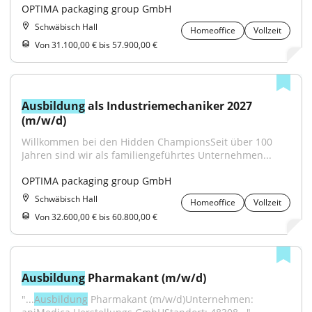
OPTIMA packaging group GmbH
Schwäbisch Hall
Homeoffice
Vollzeit
Von 31.100,00 € bis 57.900,00 €
Ausbildung
 als Industriemechaniker 2027 
(m/w/d)
Willkommen bei den Hidden ChampionsSeit über 100 
Jahren sind wir als familiengeführtes Unternehmen...
OPTIMA packaging group GmbH
Schwäbisch Hall
Homeoffice
Vollzeit
Von 32.600,00 € bis 60.800,00 €
Ausbildung
 Pharmakant (m/w/d)
"...
Ausbildung
 Pharmakant (m/w/d)Unternehmen: 