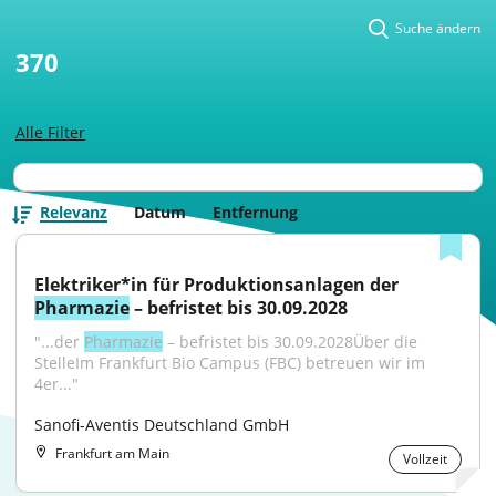
Suche ändern
370
Alle Filter
Relevanz
Datum
Entfernung
Elektriker*in für Produktionsanlagen der 
Pharmazie
 – befristet bis 30.09.2028
"...der 
Pharmazie
 – befristet bis 30.09.2028Über die 
StelleIm Frankfurt Bio Campus (FBC) betreuen wir im 
4er..."
Sanofi-Aventis Deutschland GmbH
Frankfurt am Main
Vollzeit