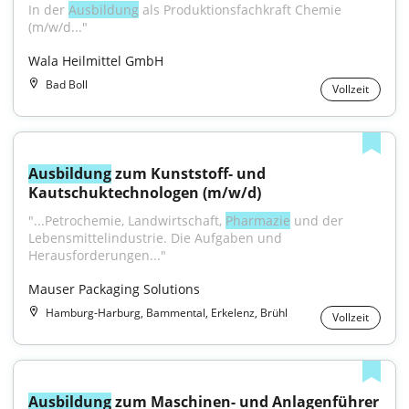
In der 
Ausbildung
 als Produktionsfachkraft Chemie 
(m/w/d..."
Wala Heilmittel GmbH
Bad Boll
Vollzeit
Ausbildung
 zum Kunststoff- und 
Kautschuktechnologen (m/w/d)
"...Petrochemie, Landwirtschaft, 
Pharmazie
 und der 
Lebensmittelindustrie. Die Aufgaben und 
Herausforderungen..."
Mauser Packaging Solutions
Hamburg-Harburg, Bammental, Erkelenz, Brühl
Vollzeit
Ausbildung
 zum Maschinen- und Anlagenführer 