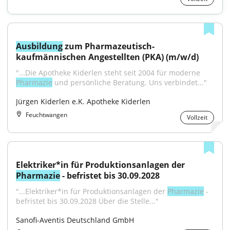
Ausbildung
 zum Pharmazeutisch-
kaufmännischen Angestellten (PKA) (m/w/d)
"...Die Apotheke Kiderlen steht seit 2004 für moderne 
Pharmazie
 und persönliche Beratung. Uns verbindet..."
Jürgen Kiderlen e.K. Apotheke Kiderlen
Feuchtwangen
Vollzeit
Elektriker*in für Produktionsanlagen der 
Pharmazie
 - befristet bis 30.09.2028
"...Elektriker*in für Produktionsanlagen der 
Pharmazie
 - 
befristet bis 30.09.2028 Über die Stelle..."
Sanofi-Aventis Deutschland GmbH