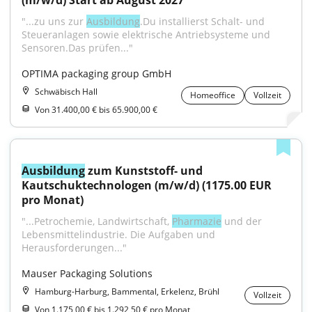
(m/w/d) Start ab August 2027
"...zu uns zur 
Ausbildung
.Du installierst Schalt- und 
Steueranlagen sowie elektrische Antriebsysteme und 
Sensoren.Das prüfen..."
OPTIMA packaging group GmbH
Schwäbisch Hall
Homeoffice
Vollzeit
Von 31.400,00 € bis 65.900,00 €
Ausbildung
 zum Kunststoff- und 
Kautschuktechnologen (m/w/d) (1175.00 EUR 
pro Monat)
"...Petrochemie, Landwirtschaft, 
Pharmazie
 und der 
Lebensmittelindustrie. Die Aufgaben und 
Herausforderungen..."
Mauser Packaging Solutions
Hamburg-Harburg, Bammental, Erkelenz, Brühl
Vollzeit
Von 1.175,00 € bis 1.292,50 € pro Monat