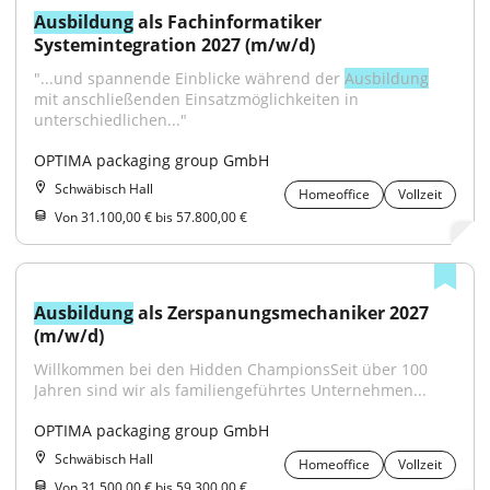
Ausbildung
 als Fachinformatiker 
Systemintegration 2027 (m/w/d)
"...und spannende Einblicke während der 
Ausbildung
mit anschließenden Einsatzmöglichkeiten in 
unterschiedlichen..."
OPTIMA packaging group GmbH
Schwäbisch Hall
Homeoffice
Vollzeit
Von 31.100,00 € bis 57.800,00 €
Ausbildung
 als Zerspanungsmechaniker 2027 
(m/w/d)
Willkommen bei den Hidden ChampionsSeit über 100 
Jahren sind wir als familiengeführtes Unternehmen...
OPTIMA packaging group GmbH
Schwäbisch Hall
Homeoffice
Vollzeit
Von 31.500,00 € bis 59.300,00 €