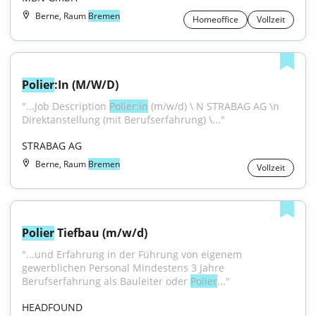
Berne, Raum
Bremen
Homeoffice
Vollzeit
Polier
:In (M/W/D)
"...Job Description 
Polier:in
 (m/w/d) \ N STRABAG AG \n 
Direktanstellung (mit Berufserfahrung) \..."
STRABAG AG
Berne, Raum
Bremen
Vollzeit
Polier
 Tiefbau (m/w/d)
"...und Erfahrung in der Führung von eigenem 
gewerblichen Personal Mindestens 3 Jahre 
Berufserfahrung als Bauleiter oder 
Polier
..."
HEADFOUND