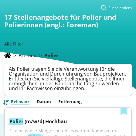
Suche ändern
17
Stellenangebote für Polier und
Polierinnen (engl.: Foreman)
Alle Filter
>
Bremen
>
Polier
Als Polier tragen Sie die Verantwortung für die
Organisation und Durchführung von Bauprojekten.
Entdecken Sie vielfältige Stellenangebote, die Ihnen
ermöglichen, in der Baubranche tätig zu werden
und Ihr Fachwissen einzubringen.
Relevanz
Datum
Entfernung
Polier
 (m/w/d) Hochbau
"...eine ganze Menge von uns erwarten. Komm zu uns 