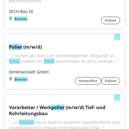
Baumaßnahmen..."
ZECH Bau SE
Bremen
Vollzeit
Polier
 (m/w/d)
"...suchen wir dich zum nächstmöglichen Zeitpunkt als 
Polier
 (m/w/d) Als 
Polier
 übernimmst du eine zentrale..."
denkmalstadt GmbH
Bremen
Homeoffice
Vollzeit
Vorarbeiter / Werk
polier
 (m/w/d) Tief- und 
Rohrleitungsbau
"...in 
Bremen
.Deine Rolle in unserem TeamFachliche und 
organisatorische Leitung eines Bautrupps bzw..."