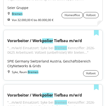
Seier Gruppe
Bremen
Homeoffice
Vollzeit
Von 32.000,00 € bis 80.000,00 €
Vorarbeiter / Werk
polier
 Tiefbau m/w/d
"...m/w/d Einsatzort: Syke bei 
Bremen
 Kennziffer: 2026-
0625 Arbeitszeit: Vollzeit (unbefristet) Wir bieten..."
SPIE Germany Switzerland Austria, Geschäftsbereich 
CityNetworks & Grids
Syke, Raum
Bremen
Vollzeit
Vorarbeiter / Werk
polier
 Tiefbau m/w/d
"...m/w/d Einsatzort: Syke bei 
Bremen
 Kennziffer: 2026-