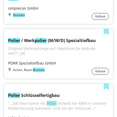
simplecon GmbH
Bremen
Vollzeit
Polier
 / Werk
polier
 (M/W/D) Spezialtiefbau
Original Stellenanzeige auf StepStone.De Website 
APCT1_DE
PORR Spezialtiefbau GmbH
Achim, Raum
Bremen
Vollzeit
Polier
 Schlüsselfertigbau
"...Job Description Als 
Polier
 (m/w/d) bei MBN in unserer 
Niederlassung Hannover sind Sie der Schlüssel..."