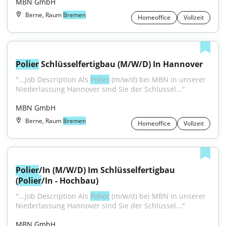
MBN GmbH
Berne, Raum
Bremen
Homeoffice
Vollzeit
Polier
 Schlüsselfertigbau (M/W/D) In Hannover
"...Job Description Als 
Polier
 (m/w/d) bei MBN in unserer 
Niederlassung Hannover sind Sie der Schlüssel..."
MBN GmbH
Berne, Raum
Bremen
Homeoffice
Vollzeit
Polier
/In (M/W/D) Im Schlüsselfertigbau 
(
Polier
/In - Hochbau)
"...Job Description Als 
Polier
 (m/w/d) bei MBN in unserer 
Niederlassung Hannover sind Sie der Schlüssel..."
MBN GmbH