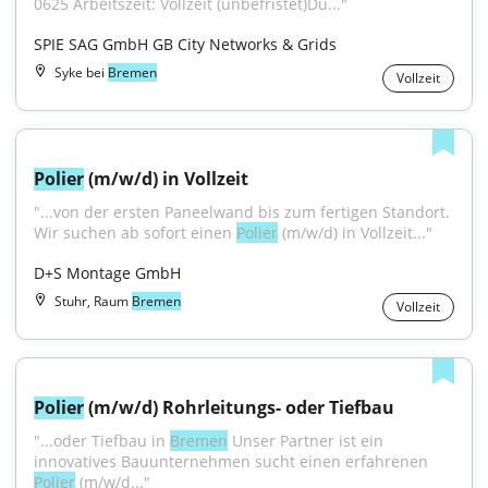
0625 Arbeitszeit: Vollzeit (unbefristet)Du..."
SPIE SAG GmbH GB City Networks & Grids
Syke bei
Bremen
Vollzeit
Polier
 (m/w/d) in Vollzeit
"...von der ersten Paneelwand bis zum fertigen Standort. 
Wir suchen ab sofort einen 
Polier
 (m/w/d) in Vollzeit..."
D+S Montage GmbH
Stuhr, Raum
Bremen
Vollzeit
Polier
 (m/w/d) Rohrleitungs- oder Tiefbau
"...oder Tiefbau in 
Bremen
 Unser Partner ist ein 
innovatives Bauunternehmen sucht einen erfahrenen 
Polier
 (m/w/d..."