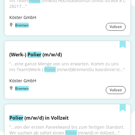
ins Team!
Polier
 (m/w/d) HochbauKonsul-Smidt-Straße 8 t, 
28217..."
Köster GmbH
Bremen
Vollzeit
(Werk-) 
Polier
 (m/w/d)
"...eine ganze Menge von uns erwarten. Komm zu uns 
ins Team!(Werk-) 
Polier
 (m/w/d)BremenDu koordinierst..."
Köster GmbH
Bremen
Vollzeit
Polier
 (m/w/d) in Vollzeit
"...von der ersten Paneelwand bis zum fertigen Standort. 
Wir suchen ab sofort einen 
Polier
 (m/w/d) in Vollzeit..."