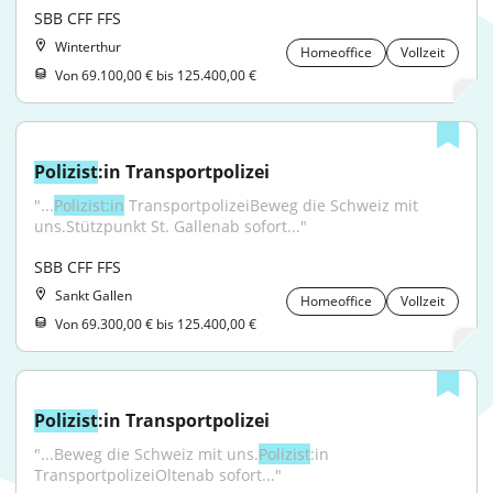
SBB CFF FFS
Winterthur
Homeoffice
Vollzeit
Von 69.100,00 € bis 125.400,00 €
Polizist
:in Transportpolizei
"...
Polizist:in
 TransportpolizeiBeweg die Schweiz mit 
uns.Stützpunkt St. Gallenab sofort..."
SBB CFF FFS
Sankt Gallen
Homeoffice
Vollzeit
Von 69.300,00 € bis 125.400,00 €
Polizist
:in Transportpolizei
"...Beweg die Schweiz mit uns.
Polizist
:in 
TransportpolizeiOltenab sofort..."