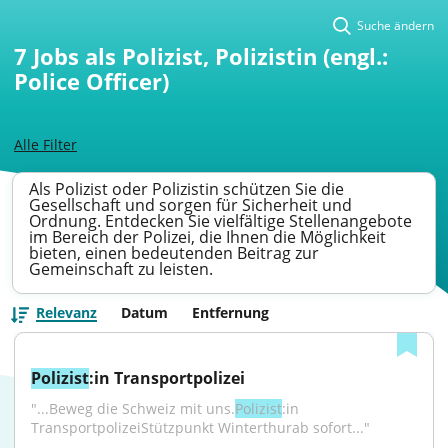
Suche ändern
7
Jobs als Polizist, Polizistin (engl.:
Police Officer)
Alle Filter
Als Polizist oder Polizistin schützen Sie die
Gesellschaft und sorgen für Sicherheit und
Ordnung. Entdecken Sie vielfältige Stellenangebote
im Bereich der Polizei, die Ihnen die Möglichkeit
bieten, einen bedeutenden Beitrag zur
Gemeinschaft zu leisten.
Relevanz
Datum
Entfernung
Polizist
:in Transportpolizei
"...Beweg die Schweiz mit uns.
Polizist
:in 
TransportpolizeiStützpunkt Winterthurab sofort..."