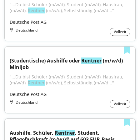
"...Du bist Schüler (m/w/d), Student (m/w/d), Hausfrau, 
(m/w/d), 
Rentner
 (m/w/d), Selbstständig (m/w/d..."
Deutsche Post AG
Deutschland
Vollzeit
(Studentische) Aushilfe oder 
Rentner
 (m/w/d) 
Minijob
"...Du bist Schüler (m/w/d), Student (m/w/d), Hausfrau, 
(m/w/d), 
Rentner
 (m/w/d), Selbstständig (m/w/d..."
Deutsche Post AG
Deutschland
Vollzeit
Aushilfe, Schüler, 
Rentner
, Student, 
Pflegefachkraft (m/w/d) auf 603 EUR-Basis 