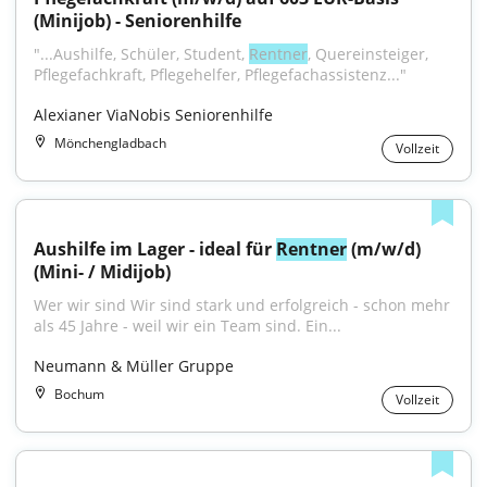
(Minijob) - Seniorenhilfe
"...Aushilfe, Schüler, Student, 
Rentner
, Quereinsteiger, 
Pflegefachkraft, Pflegehelfer, Pflegefachassistenz..."
Alexianer ViaNobis Seniorenhilfe
Mönchengladbach
Vollzeit
Aushilfe im Lager - ideal für 
Rentner
 (m/w/d) 
(Mini- / Midijob)
Wer wir sind Wir sind stark und erfolgreich - schon mehr 
als 45 Jahre - weil wir ein Team sind. Ein...
Neumann & Müller Gruppe
Bochum
Vollzeit