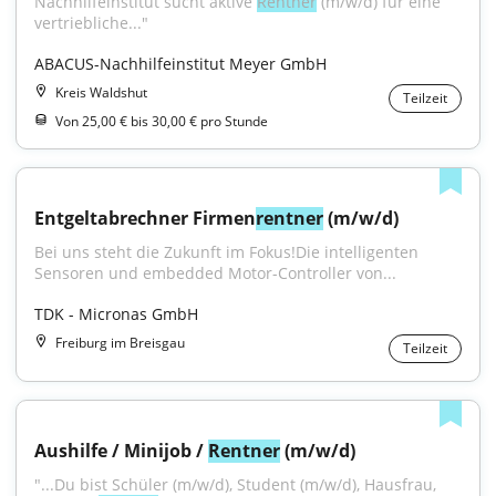
Nachhilfeinstitut sucht aktive 
Rentner
 (m/w/d) für eine 
vertriebliche..."
ABACUS-Nachhilfeinstitut Meyer GmbH
Kreis Waldshut
Teilzeit
Von 25,00 € bis 30,00 € pro Stunde
Entgeltabrechner Firmen
rentner
 (m/w/d)
Bei uns steht die Zukunft im Fokus!Die intelligenten 
Sensoren und embedded Motor-Controller von...
TDK - Micronas GmbH
Freiburg im Breisgau
Teilzeit
Aushilfe / Minijob / 
Rentner
 (m/w/d)
"...Du bist Schüler (m/w/d), Student (m/w/d), Hausfrau, 