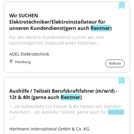
Wir SUCHEN 
Elektrotechniker/Elektroinstallateur für 
unseren Kundendienst(gern auch 
Rentner
)
Für den Bereich Kundendienst suchen wir zum 
nächstmöglichen Zeitpunkt einen Elektriker...
ADEL Elektrotechnik
Hamburg
Vollzeit
Aushilfe / Teilzeit Berufskraftfahrer (m/w/d) - 
12t & 40t (gerne auch 
Rentner
)
"...im Nahverkehr (12-Tonner & 40-Tonner) am Standort 
Paderborn - als Aushilfe/ Teilzeit, gerne auch für 
Rentner
,..."
Hartmann International GmbH & Co. KG