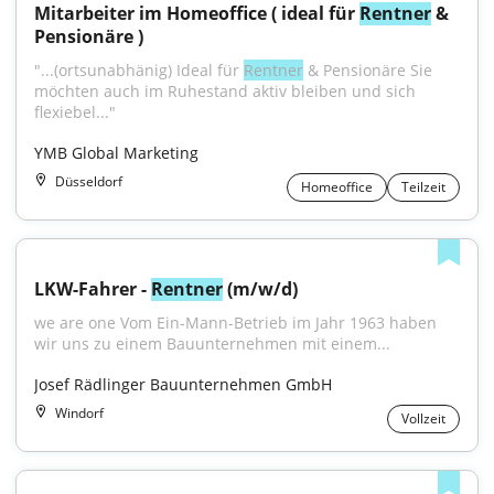
Mitarbeiter im Homeoffice ( ideal für 
Rentner
 & 
Pensionäre )
"...(ortsunabhänig) Ideal für 
Rentner
 & Pensionäre Sie 
möchten auch im Ruhestand aktiv bleiben und sich 
flexiebel..."
YMB Global Marketing
Düsseldorf
Homeoffice
Teilzeit
LKW-Fahrer - 
Rentner
 (m/w/d)
we are one Vom Ein-Mann-Betrieb im Jahr 1963 haben 
wir uns zu einem Bauunternehmen mit einem...
Josef Rädlinger Bauunternehmen GmbH
Windorf
Vollzeit