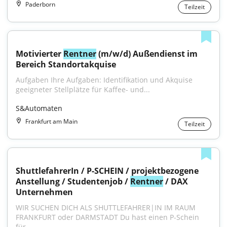
Paderborn
Teilzeit
Motivierter 
Rentner
 (m/w/d) Außendienst im 
Bereich Standortakquise
Aufgaben Ihre Aufgaben: Identifikation und Akquise 
geeigneter Stellplätze für Kaffee- und...
S&Automaten
Frankfurt am Main
Teilzeit
ShuttlefahrerIn / P-SCHEIN / projektbezogene 
Anstellung / Studentenjob / 
Rentner
 / DAX 
Unternehmen
WIR SUCHEN DICH ALS SHUTTLEFAHRER|IN IM RAUM 
FRANKFURT oder DARMSTADT Du hast einen P-Schein 
für...