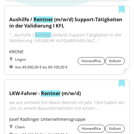
Aushilfe / 
Rentner
 (m/w/d) Support-Tätigkeiten 
in der Validierung I KFL
"...Aushilfe / 
Rentner
 (m/w/d) Support-Tätigkeiten in der 
Validierung I KFLMEHR AUFGABENVIELFALT..."
KRONE
Lingen
Homeoffice
Vollzeit
Von 49.000,00 € bis 89.100,00 €
LKW-Fahrer - 
Rentner
 (m/w/d)
we are oneVom Ein-Mann-Betrieb im Jahr 1963 haben wir 
uns zu einem Bauunternehmen mit einem...
Josef Rädlinger Unternehmensgruppe
Cham
Homeoffice
Vollzeit