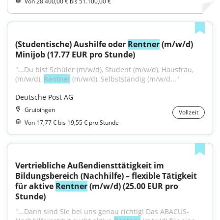
Von 28.400,00 € bis 51.100,00 €
(Studentische) Aushilfe oder 
Rentner
 (m/w/d) 
Minijob (17.77 EUR pro Stunde)
"...Du bist Schüler (m/w/d), Student (m/w/d), Hausfrau, 
(m/w/d), 
Rentner
 (m/w/d), Selbstständig (m/w/d..."
Deutsche Post AG
Gruibingen
Vollzeit
Von 17,77 € bis 19,55 € pro Stunde
Vertriebliche Außendiensttätigkeit im 
Bildungsbereich (Nachhilfe) – flexible Tätigkeit 
für aktive 
Rentner
 (m/w/d) (25.00 EUR pro 
Stunde)
"...Dann sind Sie bei uns genau richtig! Das ABACUS-