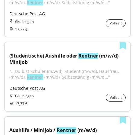
(m/w/d), 
Rentner
 (m/w/d), Selbstständig (m/w/d..."
Deutsche Post AG
Gruibingen
Vollzeit
17,77 €
(Studentische) Aushilfe oder 
Rentner
 (m/w/d) 
Minijob
"...Du bist Schüler (m/w/d), Student (m/w/d), Hausfrau, 
(m/w/d), 
Rentner
 (m/w/d), Selbstständig (m/w/d..."
Deutsche Post AG
Gruibingen
Vollzeit
17,77 €
Aushilfe / Minijob / 
Rentner
 (m/w/d)