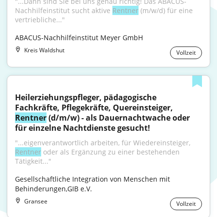
"...Dann sind Sie bei uns genau richtig! Das ABACUS-
Nachhilfeinstitut sucht aktive 
Rentner
 (m/w/d) für eine 
vertriebliche..."
ABACUS-Nachhilfeinstitut Meyer GmbH
Kreis Waldshut
Vollzeit
Heilerziehungspfleger, pädagogische 
Fachkräfte, Pflegekräfte, Quereinsteiger, 
Rentner
 (d/m/w) - als Dauernachtwache oder 
für einzelne Nachtdienste gesucht!
"...eigenverantwortlich arbeiten, für Wiedereinsteiger, 
Rentner
 oder als Ergänzung zu einer bestehenden 
Tätigkeit..."
Gesellschaftliche Integration von Menschen mit 
Behinderungen,GIB e.V.
Gransee
Vollzeit