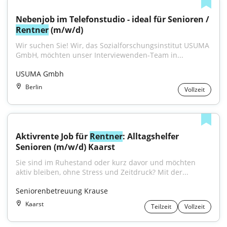
Nebenjob im Telefonstudio - ideal für Senioren / 
Rentner
 (m/w/d)
Wir suchen Sie! Wir, das Sozialforschungsinstitut USUMA 
GmbH, möchten unser Interviewenden-Team in...
USUMA Gmbh
Berlin
Vollzeit
Aktivrente Job für 
Rentner
: Alltagshelfer 
Senioren (m/w/d) Kaarst
Sie sind im Ruhestand oder kurz davor und möchten 
aktiv bleiben, ohne Stress und Zeitdruck? Mit der...
Seniorenbetreuung Krause
Kaarst
Teilzeit
Vollzeit