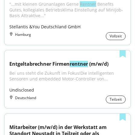
"...mit kleinen Grünanlagen Gerne 
Rentner
 Benefits 
Gutes, kollegiales Betriebsklima Einstellung auf Minijob-
Basis Attraktive..."
Stellantis &You Deutschland GmbH
Hamburg
Vollzeit
Entgeltabrechner Firmen
rentner
 (m/w/d)
Bei uns steht die Zukunft im Fokus!Die intelligenten 
Sensoren und embedded Motor-Controller von...
Undisclosed
Deutschland
Teilzeit
Mitarbeiter (m/w/d) in der Werkstatt am 
Standort Neustadt in Teilzeit oder als 