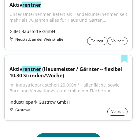
Aktiv
rentner
Unser Unternehmen liefert als Handelsunternehmen seit 
mehr als 70 Jahren alles für Haus und Garten....
Gillet Baustoffe GmbH
Neustadt an der Weinstraße
Teilzeit
Vollzeit
Aktiv
rentner
 (Hausmeister / Gärnter -- flexibel 
10-30 Stunden/Woche)
Im Industriepark stehen 25.000m² Hallenfläche, sowie 
Büro und Verwaltungsräume mit einer Fläche von...
Industriepark Güstrow GmbH
Güstrow
Vollzeit