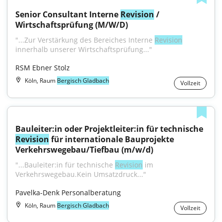
Senior Consultant Interne 
Revision
 / 
Wirtschaftsprüfung (M/W/D)
"...Zur Verstärkung des Bereiches Interne 
Revision
innerhalb unserer Wirtschaftsprüfung..."
RSM Ebner Stolz
Köln, Raum
Bergisch Gladbach
Vollzeit
Bauleiter:in oder Projektleiter:in für technische 
Revision
 für internationale Bauprojekte 
Verkehrswegebau/Tiefbau (m/w/d)
"...Bauleiter:in für technische 
Revision
 im 
Verkehrswegebau.Kein Umsatzdruck..."
Pavelka-Denk Personalberatung
Köln, Raum
Bergisch Gladbach
Vollzeit