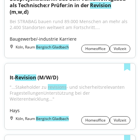
als Technische:r Prüfer:in in der 
Revision
(m,w,d)
Bei STRABAG bauen rund 89.000 Menschen an mehr als 
2.400 Standorten weltweit am Fortschritt....
Baugewerbe/-industrie Karriere
Köln, Raum
Bergisch Gladbach
Homeoffice
Vollzeit
It-
Revision
 (M/W/D)
"...Stakeholder zu 
revisions
- und sicherheitsrelevanten 
FragestellungenUnterstützung bei der 
Weiterentwicklung..."
Hays
Köln, Raum
Bergisch Gladbach
Homeoffice
Vollzeit