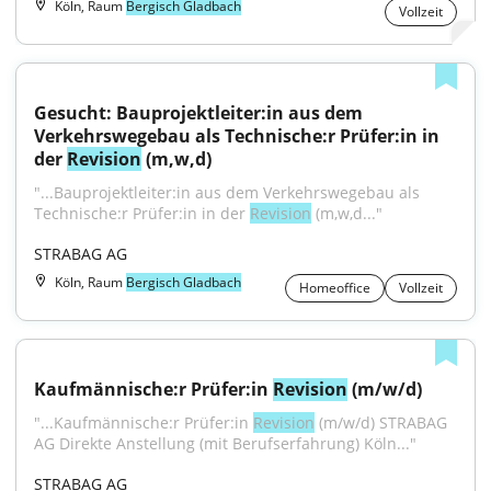
Köln, Raum
Bergisch Gladbach
Vollzeit
Gesucht: Bauprojektleiter:in aus dem 
Verkehrswegebau als Technische:r Prüfer:in in 
der 
Revision
 (m,w,d)
"...Bauprojektleiter:in aus dem Verkehrswegebau als 
Technische:r Prüfer:in in der 
Revision
 (m,w,d..."
STRABAG AG
Köln, Raum
Bergisch Gladbach
Homeoffice
Vollzeit
Kaufmännische:r Prüfer:in 
Revision
 (m/w/d)
"...Kaufmännische:r Prüfer:in 
Revision
 (m/w/d) STRABAG 
AG Direkte Anstellung (mit Berufserfahrung) Köln..."
STRABAG AG