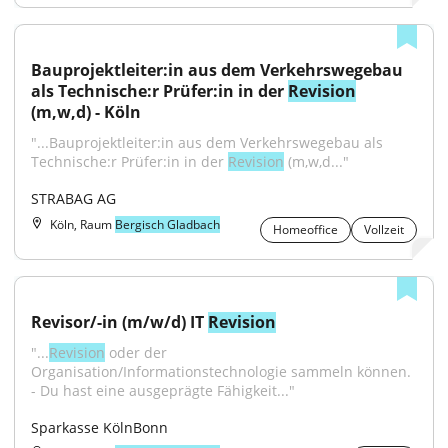
Bauprojektleiter:in aus dem Verkehrswegebau 
als Technische:r Prüfer:in in der 
Revision
(m,w,d) - Köln
"...Bauprojektleiter:in aus dem Verkehrswegebau als 
Technische:r Prüfer:in in der 
Revision
 (m,w,d..."
STRABAG AG
Köln, Raum
Bergisch Gladbach
Homeoffice
Vollzeit
Revisor/-in (m/w/d) IT 
Revision
"...
Revision
 oder der 
Organisation/Informationstechnologie sammeln können. 
- Du hast eine ausgeprägte Fähigkeit..."
Sparkasse KölnBonn