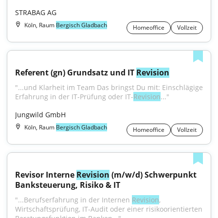
STRABAG AG
Köln, Raum
Bergisch Gladbach
Homeoffice
Vollzeit
Referent (gn) Grundsatz und IT 
Revision
"...und Klarheit im Team Das bringst Du mit: Einschlägige 
Erfahrung in der IT-Prüfung oder IT-
Revision
..."
Jungwild GmbH
Köln, Raum
Bergisch Gladbach
Homeoffice
Vollzeit
Revisor Interne 
Revision
 (m/w/d) Schwerpunkt 
Banksteuerung, Risiko & IT
"...Berufserfahrung in der Internen 
Revision
, 
Wirtschaftsprüfung, IT-Audit oder einer risikoorientierten 