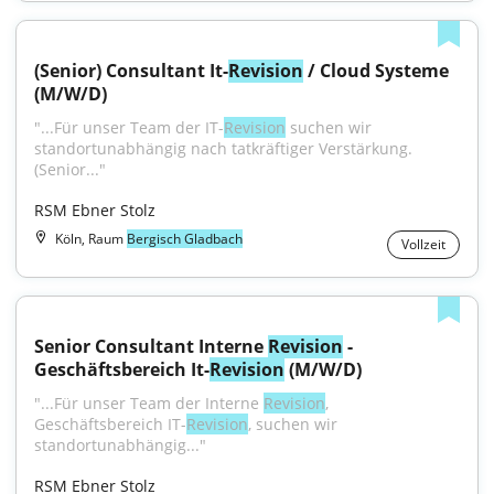
(Senior) Consultant It-
Revision
 / Cloud Systeme 
(M/W/D)
"...Für unser Team der IT-
Revision
 suchen wir 
standortunabhängig nach tatkräftiger Verstärkung.
(Senior..."
RSM Ebner Stolz
Köln, Raum
Bergisch Gladbach
Vollzeit
Senior Consultant Interne 
Revision
 - 
Geschäftsbereich It-
Revision
 (M/W/D)
"...Für unser Team der Interne 
Revision
, 
Geschäftsbereich IT-
Revision
, suchen wir 
standortunabhängig..."
RSM Ebner Stolz