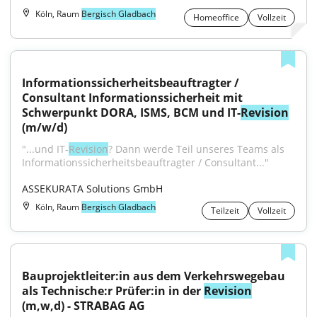
Köln, Raum
Bergisch Gladbach
Homeoffice
Vollzeit
Informationssicherheitsbeauftragter / 
Consultant Informationssicherheit mit 
Schwerpunkt DORA, ISMS, BCM und IT-
Revision
(m/w/d)
"...und IT-
Revision
? Dann werde Teil unseres Teams als 
Informationssicherheitsbeauftragter / Consultant..."
ASSEKURATA Solutions GmbH
Köln, Raum
Bergisch Gladbach
Teilzeit
Vollzeit
Bauprojektleiter:in aus dem Verkehrswegebau 
als Technische:r Prüfer:in in der 
Revision
(m,w,d) - STRABAG AG