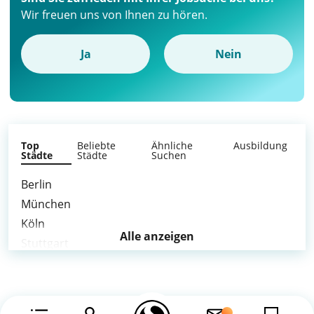
Wir freuen uns von Ihnen zu hören.
Ja
Nein
Top
Beliebte
Ähnliche
Ausbildung
Städte
Städte
Suchen
Berlin
München
Köln
Alle anzeigen
Stuttgart
Bonn
Leverkusen
weitere Städte >