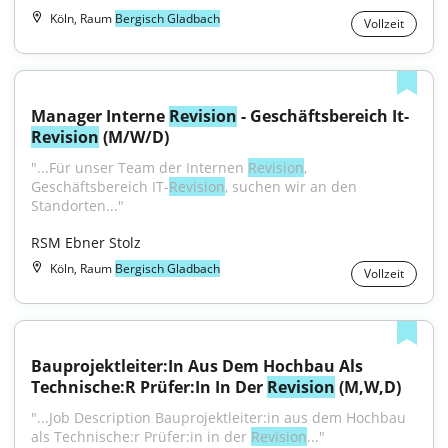
Köln, Raum
Bergisch Gladbach
Vollzeit
Manager Interne 
Revision
 - Geschäftsbereich It-
Revision
 (M/W/D)
"...Für unser Team der Internen 
Revision
, 
Geschäftsbereich IT-
Revision
, suchen wir an den 
Standorten..."
RSM Ebner Stolz
Köln, Raum
Bergisch Gladbach
Vollzeit
Bauprojektleiter:In Aus Dem Hochbau Als 
Technische:R Prüfer:In In Der 
Revision
 (M,W,D)
"...Job Description Bauprojektleiter:in aus dem Hochbau 
als Technische:r Prüfer:in in der 
Revision
..."