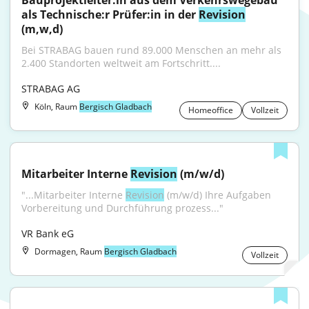
Bauprojektleiter:in aus dem Verkehrswegebau 
als Technische:r Prüfer:in in der 
Revision
(m,w,d)
Bei STRABAG bauen rund 89.000 Menschen an mehr als 
2.400 Standorten weltweit am Fortschritt....
STRABAG AG
Köln, Raum
Bergisch Gladbach
Homeoffice
Vollzeit
Mitarbeiter Interne 
Revision
 (m/w/d)
"...Mitarbeiter Interne 
Revision
 (m/w/d) Ihre Aufgaben 
Vorbereitung und Durchführung prozess..."
VR Bank eG
Dormagen, Raum
Bergisch Gladbach
Vollzeit