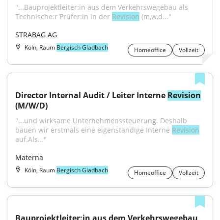
"...Bauprojektleiter:in aus dem Verkehrswegebau als 
Technische:r Prüfer:in in der 
Revision
 (m,w,d..."
STRABAG AG
Köln, Raum
Bergisch Gladbach
Homeoffice
Vollzeit
Director Internal Audit / Leiter Interne 
Revision
(M/W/D)
"...und wirksame Unternehmenssteuerung. Deshalb 
bauen wir erstmals eine eigenständige Interne 
Revision
auf.Als..."
Materna
Köln, Raum
Bergisch Gladbach
Homeoffice
Vollzeit
Bauprojektleiter:in aus dem Verkehrswegebau 