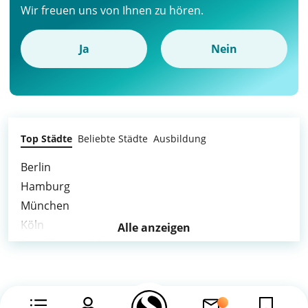
Wir freuen uns von Ihnen zu hören.
Ja
Nein
Top Städte
Beliebte Städte
Ausbildung
Berlin
Hamburg
München
Köln
Alle anzeigen
Frankfurt am Main
Stuttgart
Düsseldorf
Dortmund