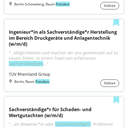
Berlin-Schöneberg, Raum
Potsdam
Vollzeit
Ingenieur*in als Sachverständige*r Herstellung 
im Bereich Druckgeräte und Anlagentechnik 
(w/m/d)
"...Möglichkeiten und machen wir uns gemeinsam auf zu 
neuen Zielen. In einem Team von erfahrenen 
Sachverständigen
..."
TÜV Rheinland Group
Berlin, Raum
Potsdam
Vollzeit
Sachverständige*r für Schaden- und 
Wertgutachten (w/m/d)
"...als Bewerter*in oder 
Sachverständige*r
. Profitieren 