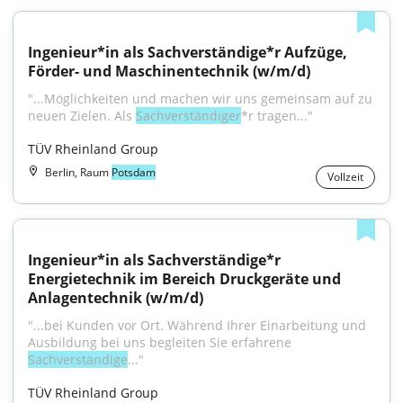
Ingenieur*in als Sachverständige*r Aufzüge, 
Förder- und Maschinentechnik (w/m/d)
"...Möglichkeiten und machen wir uns gemeinsam auf zu 
neuen Zielen. Als 
Sachverständiger
*r tragen..."
TÜV Rheinland Group
Berlin, Raum
Potsdam
Vollzeit
Ingenieur*in als Sachverständige*r 
Energietechnik im Bereich Druckgeräte und 
Anlagentechnik (w/m/d)
"...bei Kunden vor Ort. Während Ihrer Einarbeitung und 
Ausbildung bei uns begleiten Sie erfahrene 
Sachverständige
..."
TÜV Rheinland Group