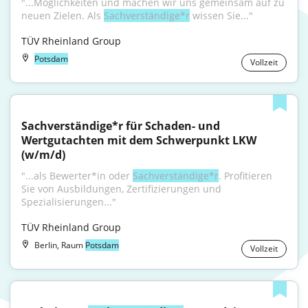
"...Möglichkeiten und machen wir uns gemeinsam auf zu 
neuen Zielen. Als 
Sachverständige*r
 wissen Sie..."
TÜV Rheinland Group
Potsdam
Vollzeit
Sachverständige*r für Schaden- und 
Wertgutachten mit dem Schwerpunkt LKW 
(w/m/d)
"...als Bewerter*in oder 
Sachverständige*r
. Profitieren 
Sie von Ausbildungen, Zertifizierungen und 
Spezialisierungen..."
TÜV Rheinland Group
Berlin, Raum
Potsdam
Vollzeit