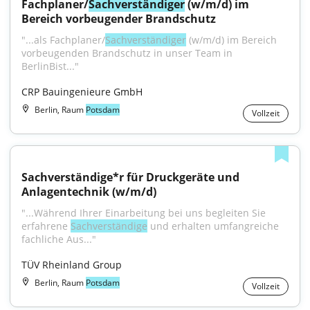
Fachplaner/
Sachverständiger
 (w/m/d) im 
Bereich vorbeugender Brandschutz
"...als Fachplaner/
Sachverständiger
 (w/m/d) im Bereich 
vorbeugenden Brandschutz in unser Team in 
BerlinBist..."
CRP Bauingenieure GmbH
Berlin, Raum
Potsdam
Vollzeit
Sachverständige*r für Druckgeräte und 
Anlagentechnik (w/m/d)
"...Während Ihrer Einarbeitung bei uns begleiten Sie 
erfahrene 
Sachverständige
 und erhalten umfangreiche 
fachliche Aus..."
TÜV Rheinland Group
Berlin, Raum
Potsdam
Vollzeit