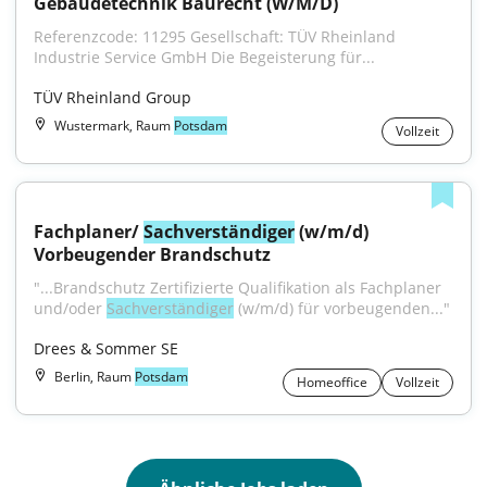
Gebäudetechnik Baurecht (W/M/D)
Referenzcode: 11295 Gesellschaft: TÜV Rheinland 
Industrie Service GmbH Die Begeisterung für...
TÜV Rheinland Group
Wustermark, Raum
Potsdam
Vollzeit
Fachplaner/ 
Sachverständiger
 (w/m/d) 
Vorbeugender Brandschutz
"...Brandschutz Zertifizierte Qualifikation als Fachplaner 
und/oder 
Sachverständiger
 (w/m/d) für vorbeugenden..."
Drees & Sommer SE
Berlin, Raum
Potsdam
Homeoffice
Vollzeit