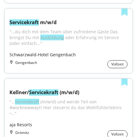
Servicekraft
 m/w/d
"...du dich mit dem Team über zufriedene Gäste Das 
bringst Du mit 
Ausbildung
 oder Erfahrung im Service 
(oder einfach..."
Schwarzwald-Hotel Gengenbach
Gengenbach
Vollzeit
Kellner/
Servicekraft
 (m/w/d)
"...
Servicekraft
 (m/w/d) und werde Teil von 
#worknewways! Hier steuerst du das Wohlfühlerlebnis 
•..."
aja Resorts
Grömitz
Vollzeit