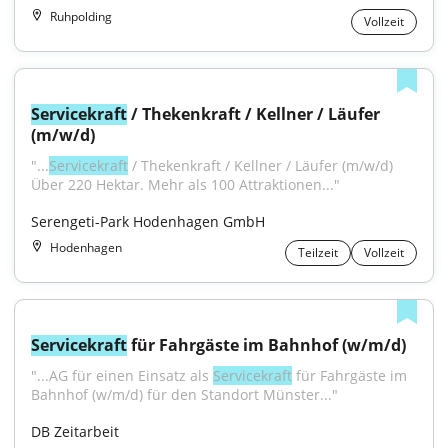
Ruhpolding
Vollzeit
Servicekraft
 / Thekenkraft / Kellner / Läufer 
(m/w/d)
"...
Servicekraft
 / Thekenkraft / Kellner / Läufer (m/w/d) 
Über 220 Hektar. Mehr als 100 Attraktionen..."
Serengeti-Park Hodenhagen GmbH
Hodenhagen
Teilzeit
Vollzeit
Servicekraft
 für Fahrgäste im Bahnhof (w/m/d)
"...AG für einen Einsatz als 
Servicekraft
 für Fahrgäste im 
Bahnhof (w/m/d) für den Standort Münster..."
DB Zeitarbeit