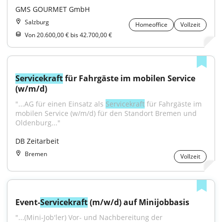
GMS GOURMET GmbH
Salzburg
Homeoffice
Vollzeit
Von 20.600,00 € bis 42.700,00 €
Servicekraft
 für Fahrgäste im mobilen Service 
(w/m/d)
"...AG für einen Einsatz als 
Servicekraft
 für Fahrgäste im 
mobilen Service (w/m/d) für den Standort Bremen und 
Oldenburg..."
DB Zeitarbeit
Bremen
Vollzeit
Event-
Servicekraft
 (m/w/d) auf Minijobbasis
"...(Mini-Job'ler) Vor- und Nachbereitung der 