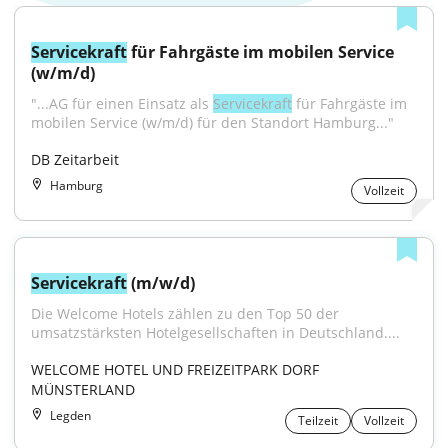
Servicekraft
 für Fahrgäste im mobilen Service 
(w/m/d)
"...AG für einen Einsatz als 
Servicekraft
 für Fahrgäste im 
mobilen Service (w/m/d) für den Standort Hamburg..."
DB Zeitarbeit
Hamburg
Vollzeit
Servicekraft
 (m/w/d)
Die Welcome Hotels zählen zu den Top 50 der 
umsatzstärksten Hotelgesellschaften in Deutschland....
WELCOME HOTEL UND FREIZEITPARK DORF 
MÜNSTERLAND
Legden
Teilzeit
Vollzeit