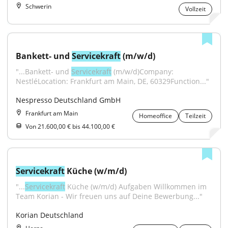
Schwerin
Vollzeit
Bankett- und 
Servicekraft
 (m/w/d)
"...Bankett- und 
Servicekraft
 (m/w/d)Company: 
NestléLocation: Frankfurt am Main, DE, 60329Function..."
Nespresso Deutschland GmbH
Frankfurt am Main
Homeoffice
Teilzeit
Von 21.600,00 € bis 44.100,00 €
Servicekraft
 Küche (w/m/d)
"...
Servicekraft
 Küche (w/m/d) Aufgaben Willkommen im 
Team Korian - Wir freuen uns auf Deine Bewerbung..."
Korian Deutschland