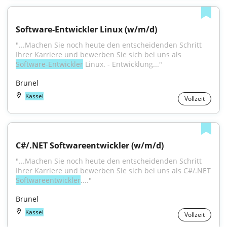
Software-Entwickler Linux (w/m/d)
"...Machen Sie noch heute den entscheidenden Schritt 
Ihrer Karriere und bewerben Sie sich bei uns als 
Software-Entwickler
 Linux. - Entwicklung..."
Brunel
Kassel
Vollzeit
C#/.NET Softwareentwickler (w/m/d)
"...Machen Sie noch heute den entscheidenden Schritt 
Ihrer Karriere und bewerben Sie sich bei uns als C#/.NET 
Softwareentwickler
...."
Brunel
Kassel
Vollzeit