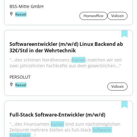
BSS-Mitte GmbH
Kassel
Homeoffice
Vollzeit
Softwareentwickler (m/w/d) Linux Backend ab 
32€/Std in der Wehrtechnik
"...des schönen Nordhessens (
Kassel
) matchen wir seit 
zwei Jahrzehnten Fachkräfte aus dem gewerblichen..."
PERSOLUT
Kassel
Vollzeit
Full-Stack Software-Entwickler (m/w/d)
"...des Finanzamtes 
Kassel
 sind zum nächstmöglichen 
Zeitpunkt mehrere Stellen als Full-Stack 
Software-
Entwickler
..."