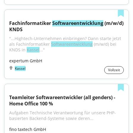
Fachinformatiker 
Softwareentwicklung
 (m/w/d) 
KNDS
"...Hightech-Unternehmen einbringen? Dann starte jetzt 
als Fachinformatiker 
Softwareentwicklung
 (m/w/d) bei 
KNDS in 
Kassel
..."
expertum GmbH
Kassel
Vollzeit
Teamleiter Softwareentwickler (all genders) - 
Home Office 100 %
Aufgaben Technische Verantwortung für unsere PHP-
basierten Backend-Systeme sowie deren...
fino taxtech GmbH