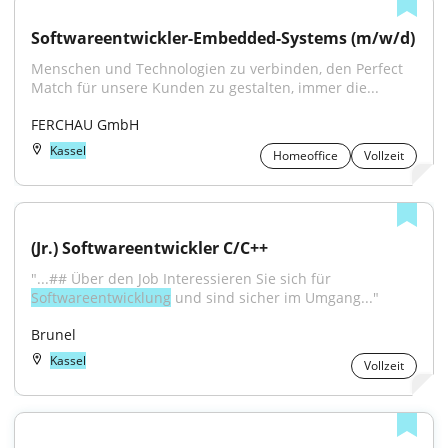
Softwareentwickler-Embedded-Systems (m/w/d)
Menschen und Technologien zu verbinden, den Perfect 
Match für unsere Kunden zu gestalten, immer die...
FERCHAU GmbH
Kassel
Homeoffice
Vollzeit
(Jr.) Softwareentwickler C/C++
"...## Über den Job Interessieren Sie sich für 
Softwareentwicklung
 und sind sicher im Umgang..."
Brunel
Kassel
Vollzeit