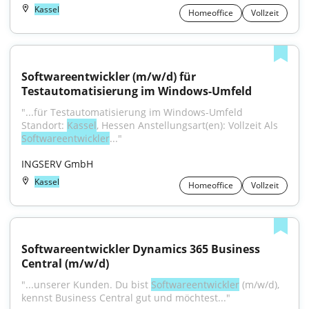
Kassel
Homeoffice
Vollzeit
Softwareentwickler (m/w/d) für 
Testautomatisierung im Windows-Umfeld
"...für Testautomatisierung im Windows-Umfeld 
Standort: 
Kassel
, Hessen Anstellungsart(en): Vollzeit Als 
Softwareentwickler
..."
INGSERV GmbH
Kassel
Homeoffice
Vollzeit
Softwareentwickler Dynamics 365 Business 
Central (m/w/d)
"...unserer Kunden. Du bist 
Softwareentwickler
 (m/w/d), 
kennst Business Central gut und möchtest..."