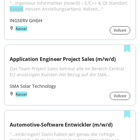
"...Ingenieur Informatiker (m/w/d) – C/C++ & Qt Standort: 
Kassel
, Hessen Anstellungsart(en): Vollzeit..."
INGSERV GmbH
Kassel
Vollzeit
Application Engineer Project Sales (m/w/d)
Das Team Project Sales betreut alle im Bereich Central 
EU ansässigen Kunden mit Bezug auf die SMA...
SMA Solar Technology
Kassel
Vollzeit
Automotive-Software Entwickler (m/w/d)
"...einbringen? Dann haben wir genau die richtige 