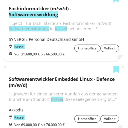
Fachinformatiker (m/w/d) - 
Softwareentwicklung
"...jetzt - für Dich! Starte als Fachinformatiker (m/w/d) - 
Softwareentwicklung
 in 
Kassel
 bei unserem..."
SYNERGIE Personal Deutschland GmbH
Kassel
Homeoffice
Vollzeit
Von 31.600,00 € bis 66.500,00 €
Softwareentwickler Embedded Linux - Defence 
(m/w/d)
"...(m/w/d) für einen unserer Kunden aus der genannten 
Branche am Standort 
Kassel
.Diese Gelegenheit ergibt..."
Akkodis
Kassel
Homeoffice
Vollzeit
Von 69.000,00 € bis 76.000,00 €