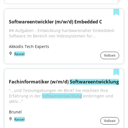
Softwareentwickler (m/w/d) Embedded C
## Aufgaben - Entwicklung hardwarenaher Embedded-
Software im Bereich von Videosystemen für...
Akkodis Tech Experts
Kassel
Vollzeit
Fachinformatiker (w/m/d) 
Softwareentwicklung
"...und Testumgebungen im Blick? Sie möchten Ihre 
Erfahrung in der 
Softwareentwicklung
 einbringen und 
aktiv..."
Brunel
Kassel
Vollzeit