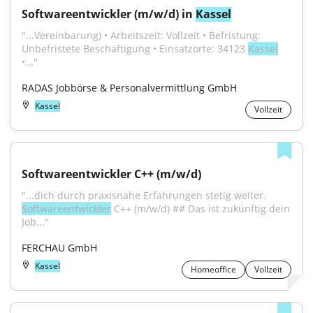
Softwareentwickler (m/w/d) in 
Kassel
"...Vereinbarung) • Arbeitszeit: Vollzeit • Befristung: 
Unbefristete Beschäftigung • Einsatzorte: 34123 
Kassel
•..."
RADAS Jobbörse & Personalvermittlung GmbH
Kassel
Vollzeit
Softwareentwickler C++ (m/w/d)
"...dich durch praxisnahe Erfahrungen stetig weiter. 
Softwareentwickler
 C++ (m/w/d) ## Das ist zukünftig dein 
Job..."
FERCHAU GmbH
Kassel
Homeoffice
Vollzeit