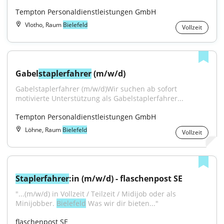
Tempton Personaldienstleistungen GmbH
Vlotho, Raum
Bielefeld
Vollzeit
Gabel
staplerfahrer
 (m/w/d)
Gabelstaplerfahrer (m/w/d)Wir suchen ab sofort 
motivierte Unterstützung als Gabelstaplerfahrer...
Tempton Personaldienstleistungen GmbH
Löhne, Raum
Bielefeld
Vollzeit
Staplerfahrer
:in (m/w/d) - flaschenpost SE
"...(m/w/d) in Vollzeit / Teilzeit / Midijob oder als 
Minijobber. 
Bielefeld
 Was wir dir bieten..."
flaschenpost SE