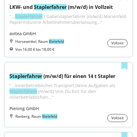
LKW- und 
Staplerfahrer
 (m/w/d) in Vollzeit
"...
Staplerfahrer
 / Gabelstaplerfahrer (m/w/d) Marienfeld 
Papierindustrie Arbeitnehmerüberlassung..."
avitea GmbH
Harsewinkel, Raum
Bielefeld
Vollzeit
Von 16,00 € bis 18,00 €
Staplerfahrer
 (m/w/d) für einen 14 t Stapler
"...innerbetrieblicher Transport.Deine Aufgaben als 
Staplerfahrer
 (m/w/d):\n\n Du bist für den 
innerbetrieblichen..."
Piening GmbH
Rietberg, Raum
Bielefeld
Vollzeit