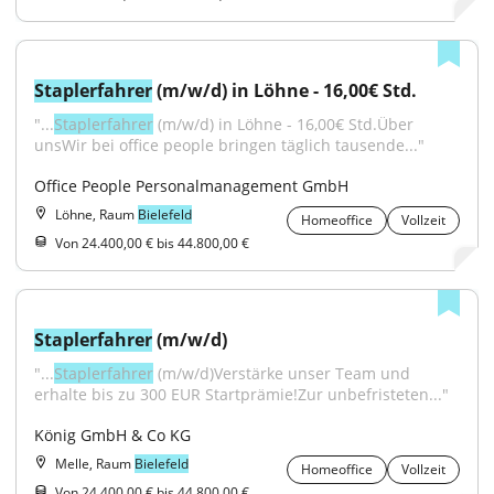
Staplerfahrer
 (m/w/d) in Löhne - 16,00€ Std.
"...
Staplerfahrer
 (m/w/d) in Löhne - 16,00€ Std.Über 
unsWir bei office people bringen täglich tausende..."
Office People Personalmanagement GmbH
Löhne, Raum
Bielefeld
Homeoffice
Vollzeit
Von 24.400,00 € bis 44.800,00 €
Staplerfahrer
 (m/w/d)
"...
Staplerfahrer
 (m/w/d)Verstärke unser Team und 
erhalte bis zu 300 EUR Startprämie!Zur unbefristeten..."
König GmbH & Co KG
Melle, Raum
Bielefeld
Homeoffice
Vollzeit
Von 24.400,00 € bis 44.800,00 €