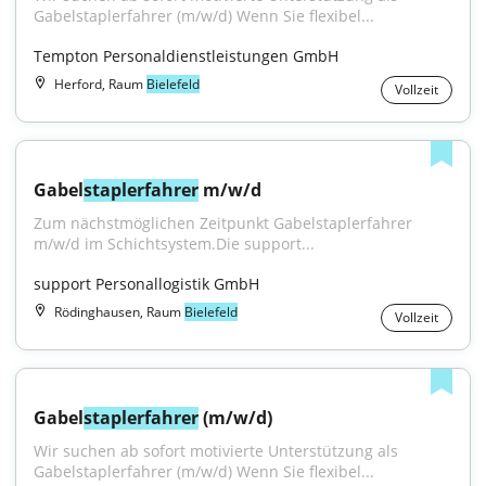
Gabelstaplerfahrer (m/w/d) Wenn Sie flexibel...
Tempton Personaldienstleistungen GmbH
Herford, Raum
Bielefeld
Vollzeit
Gabel
staplerfahrer
 m/w/d
Zum nächstmöglichen Zeitpunkt Gabelstaplerfahrer 
m/w/d im Schichtsystem.Die support...
support Personallogistik GmbH
Rödinghausen, Raum
Bielefeld
Vollzeit
Gabel
staplerfahrer
 (m/w/d)
Wir suchen ab sofort motivierte Unterstützung als 
Gabelstaplerfahrer (m/w/d) Wenn Sie flexibel...