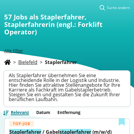
Suche ändern
57
Jobs als Staplerfahrer,
Staplerfahrerin (engl.: Forklift
Operator)
Alle Filter
>
Bielefeld
>
Staplerfahrer
Als Staplerfahrer übernehmen Sie eine
entscheidende Rolle in der Logistik und Industrie.
Hier finden Sie attraktive Stellenangebote für Ihre
Karriere als Fachkraft im Gabelstaplerbetrieb.
Steigen Sie ein und gestalten Sie die Zukunft Ihrer
beruflichen Laufbahn.
Relevanz
Datum
Entfernung
TOP-JOB
Staplerfahrer
 / Gabel
staplerfahrer
 (m/w/d)