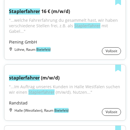
Staplerfahrer
 16 € (m/w/d)
"...welche Fahrerfahrung du gesammelt hast, wir haben 
verschiedene Stellen frei, z.B. als 
Staplerfahrer
 mit 
Gabel..."
Piening GmbH
Löhne, Raum
Bielefeld
Vollzeit
staplerfahrer
 (m/w/d)
"...Im Auftrag unseres Kunden in Halle Westfalen suchen 
wir einen 
Staplerfahrer
 (m/w/d). Nutzen..."
Randstad
Halle (Westfalen), Raum
Bielefeld
Vollzeit