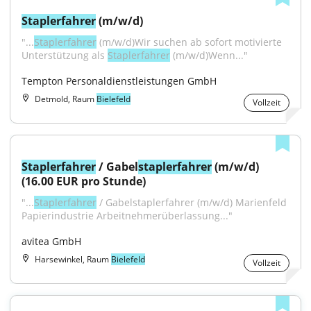
Staplerfahrer
 (m/w/d)
"...
Staplerfahrer
 (m/w/d)Wir suchen ab sofort motivierte 
Unterstützung als 
Staplerfahrer
 (m/w/d)Wenn..."
Tempton Personaldienstleistungen GmbH
Detmold, Raum
Bielefeld
Vollzeit
Staplerfahrer
 / Gabel
staplerfahrer
 (m/w/d) 
(16.00 EUR pro Stunde)
"...
Staplerfahrer
 / Gabelstaplerfahrer (m/w/d) Marienfeld 
Papierindustrie Arbeitnehmerüberlassung..."
avitea GmbH
Harsewinkel, Raum
Bielefeld
Vollzeit