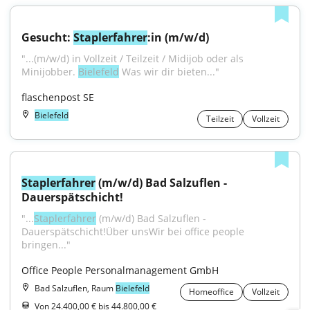
Gesucht: 
Staplerfahrer
:in (m/w/d)
"...(m/w/d) in Vollzeit / Teilzeit / Midijob oder als 
Minijobber. 
Bielefeld
 Was wir dir bieten..."
flaschenpost SE
Bielefeld
Teilzeit
Vollzeit
Staplerfahrer
 (m/w/d) Bad Salzuflen - 
Dauerspätschicht!
"...
Staplerfahrer
 (m/w/d) Bad Salzuflen - 
Dauerspätschicht!Über unsWir bei office people 
bringen..."
Office People Personalmanagement GmbH
Bad Salzuflen, Raum
Bielefeld
Homeoffice
Vollzeit
Von 24.400,00 € bis 44.800,00 €