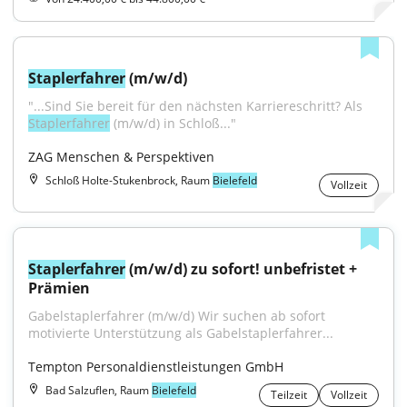
Staplerfahrer
 (m/w/d)
"...Sind Sie bereit für den nächsten Karriereschritt? Als 
Staplerfahrer
 (m/w/d) in Schloß..."
ZAG Menschen & Perspektiven
Schloß Holte-Stukenbrock, Raum
Bielefeld
Vollzeit
Staplerfahrer
 (m/w/d) zu sofort! unbefristet + 
Prämien
Gabelstaplerfahrer (m/w/d) Wir suchen ab sofort 
motivierte Unterstützung als Gabelstaplerfahrer...
Tempton Personaldienstleistungen GmbH
Bad Salzuflen, Raum
Bielefeld
Teilzeit
Vollzeit