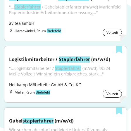
"...
Staplerfahrer
 / Gabelstaplerfahrer (m/w/d) Marienfeld 
Papierindustrie Arbeitnehmerüberlassung..."
avitea GmbH
Harsewinkel, Raum
Bielefeld
Vollzeit
Logistikmitarbeiter / 
Staplerfahrer
 (m/w/d)
"...Logistikmitarbeiter / 
Staplerfahrer
 (m/w/d) 49324 
Melle Vollzeit Wir sind ein erfolgreiches, stark..."
Holtkamp Möbelteile GmbH & Co. KG
Melle, Raum
Bielefeld
Vollzeit
Gabel
staplerfahrer
 (m/w/d)
Wir suchen ab sofort motivierte Unterstützung als 