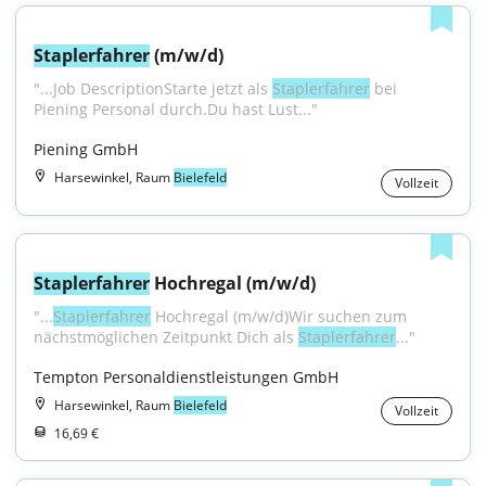
Staplerfahrer
 (m/w/d)
"...Job DescriptionStarte jetzt als 
Staplerfahrer
 bei 
Piening Personal durch.Du hast Lust..."
Piening GmbH
Harsewinkel, Raum
Bielefeld
Vollzeit
Staplerfahrer
 Hochregal (m/w/d)
"...
Staplerfahrer
 Hochregal (m/w/d)Wir suchen zum 
nächstmöglichen Zeitpunkt Dich als 
Staplerfahrer
..."
Tempton Personaldienstleistungen GmbH
Harsewinkel, Raum
Bielefeld
Vollzeit
16,69 €