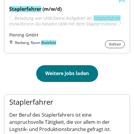
Staplerfahrer
 (m/w/d)
"...Beladung von LKW.Deine Aufgaben als 
Staplerfahrer
(m/w/d):\n\n Du belädst LKW mit dem Stapler\nDeine..."
Piening GmbH
Rietberg, Raum
Bielefeld
Vollzeit
Weitere Jobs laden
Staplerfahrer
Der Beruf des Staplerfahrers ist eine
anspruchsvolle Tätigkeit, die vor allem in der
Logistik- und Produktionsbranche gefragt ist.