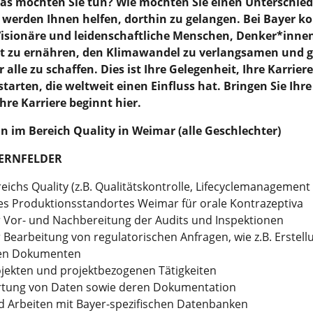
as möchten Sie tun? Wie möchten Sie einen Unterschie
ir werden Ihnen helfen, dorthin zu gelangen. Bei Bayer 
 Visionäre und leidenschaftliche Menschen, Denker*inn
 zu ernähren, den Klimawandel zu verlangsamen und g
 alle zu schaffen. Dies ist Ihre Gelegenheit, Ihre Karrier
arten, die weltweit einen Einfluss hat. Bringen Sie Ihr
hre Karriere beginnt hier.
 im Bereich Quality in Weimar (alle Geschlechter)
LERNFELDER
ichs Quality (z.B. Qualitätskontrolle, Lifecyclemanagement
es Produktionsstandortes Weimar für orale Kontrazeptiva
r Vor- und Nachbereitung der Audits und Inspektionen
 Bearbeitung von regulatorischen Anfragen, wie z.B. Erstell
ten Dokumenten
ojekten und projektbezogenen Tätigkeiten
tung von Daten sowie deren Dokumentation
 Arbeiten mit Bayer-spezifischen Datenbanken