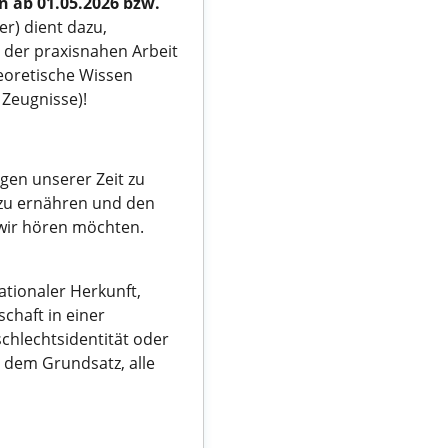
n ab 01.05.2026 bzw.
ter) dient dazu,
 der praxisnahen Arbeit
eoretische Wissen
 Zeugnisse)!
gen unserer Zeit zu
 zu ernähren und den
 wir hören möchten.
tionaler Herkunft,
chaft in einer
schlechtsidentität oder
dem Grundsatz, alle