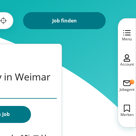
Job finden
Menü
Account
y in Weimar
Jobagent
 Job
Merken