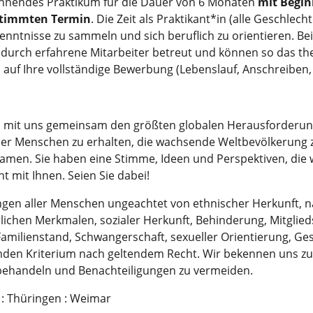
annendes Praktikum für die Dauer von 6 Monaten
mit Begin
estimmten Termin
. Die Zeit als Praktikant*in (alle Geschlech
nntnisse zu sammeln und sich beruflich zu orientieren. Bei
durch erfahrene Mitarbeiter betreut und können so das th
s auf Ihre vollständige Bewerbung (Lebenslauf, Anschreiben,
ich mit uns gemeinsam den größten globalen Herausforderun
 der Menschen zu erhalten, die wachsende Weltbevölkerung
amen. Sie haben eine Stimme, Ideen und Perspektiven, die
t mit Ihnen. Seien Sie dabei!
en aller Menschen ungeachtet von ethnischer Herkunft, na
rlichen Merkmalen, sozialer Herkunft, Behinderung, Mitglieds
Familienstand, Schwangerschaft, sexueller Orientierung, Ge
den Kriterium nach geltendem Recht. Wir bekennen uns zu 
behandeln und Benachteiligungen zu vermeiden.
d : Thüringen : Weimar​