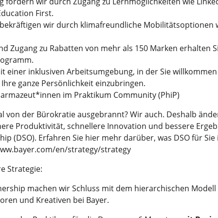
g fördern wir durch Zugang zu Lernmöglichkeiten wie Linke
ducation First.
 bekräftigen wir durch klimafreundliche Mobilitätsoptionen w
nd Zugang zu Rabatten von mehr als 150 Marken erhalten S
Programm.
mit einer inklusiven Arbeitsumgebung, in der Sie willkommen
Ihre ganze Persönlichkeit einzubringen.
Pharmazeut*innen im Praktikum Community (PhiP)
l von der Bürokratie ausgebrannt? Wir auch. Deshalb änder
öhere Produktivität, schnellere Innovation und bessere Erge
p (DSO). Erfahren Sie hier mehr darüber, was DSO für Sie i
www.bayer.com/en/strategy/strategy
e Strategie:
ership machen wir Schluss mit dem hierarchischen Modell
oren und Kreativen bei Bayer.