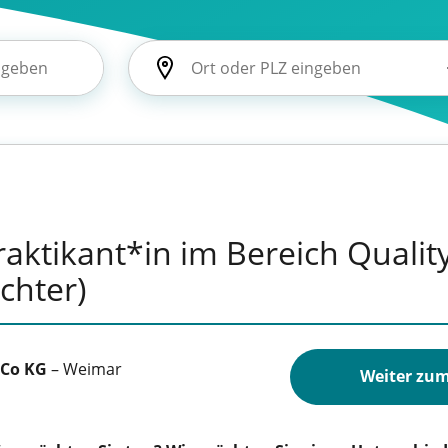
aktikant*in im Bereich Qualit
chter)
Co KG
–
Weimar
Weiter zum