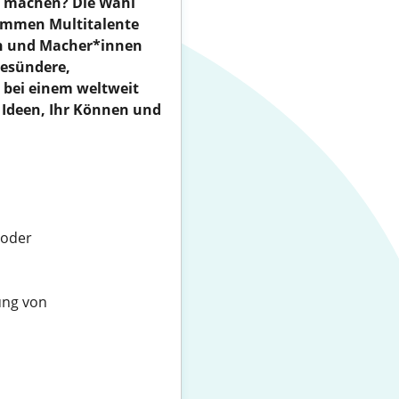
d machen? Die Wahl
kommen Multitalente
en und Macher*innen
esündere,
e bei einem weltweit
e Ideen, Ihr Können und
 oder
ung von