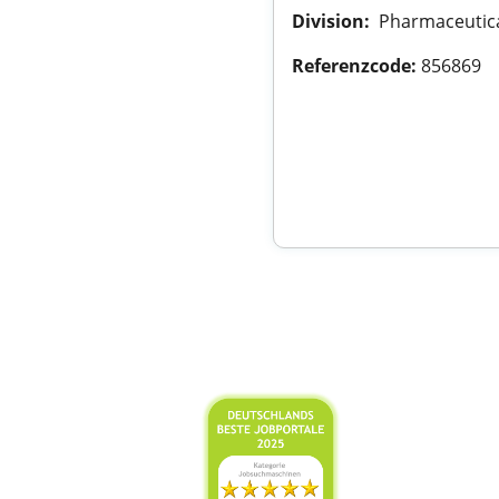
Division:
​ Pharmaceutica
Referenzcode:
856869​