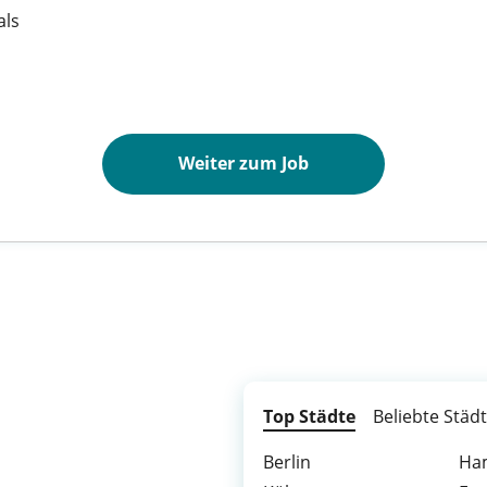
ls​
Weiter zum Job
Top Städte
Beliebte Städ
Berlin
Ha