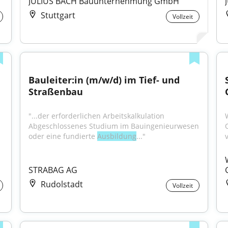
JULIUS BACH Bauunternehmung GmbH
Stuttgart
Vollzeit
Bauleiter:in (m/w/d) im Tief- und 
Straßenbau
"...der erforderlichen Arbeitskalkulation 
Abgeschlossenes Studium im Bauingenieurwesen 
oder eine fundierte 
Ausbildung
..."
v
STRABAG AG
Rudolstadt
Vollzeit