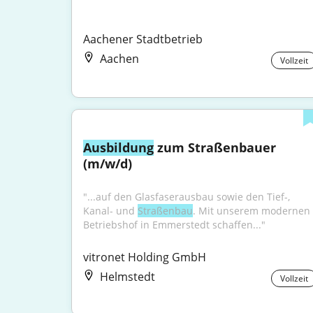
Aachener Stadtbetrieb
Aachen
Vollzeit
Ausbildung
 zum Straßenbauer 
(m/w/d)
"...auf den Glasfaserausbau sowie den Tief-, 
Kanal- und 
Straßenbau
. Mit unserem modernen 
Betriebshof in Emmerstedt schaffen..."
vitronet Holding GmbH
Helmstedt
Vollzeit