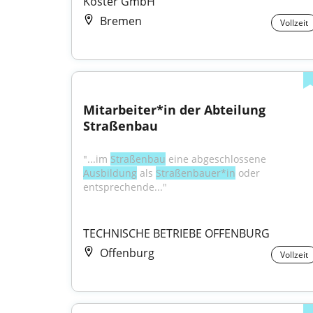
Köster GmbH
Bremen
Vollzeit
Mitarbeiter*in der Abteilung 
Straßenbau
"...im 
Straßenbau
 eine abgeschlossene 
Ausbildung
 als 
Straßenbauer*in
 oder 
entsprechende..."
TECHNISCHE BETRIEBE OFFENBURG
Offenburg
Vollzeit