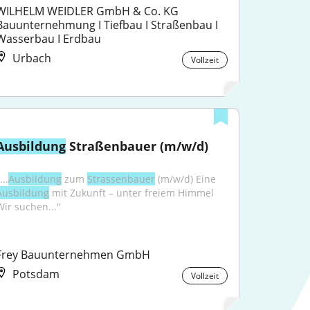
WILHELM WEIDLER GmbH & Co. KG 
Bauunternehmung I Tiefbau I Straßenbau I 
Wasserbau I Erdbau
Urbach
Vollzeit
Ausbildung
 Straßenbauer (m/w/d)
...
Ausbildung
 zum 
Strassenbauer
 (m/w/d) Eine 
Ausbildung
 mit Zukunft – unter freiem Himmel 
Wir suchen..."
Frey Bauunternehmen GmbH
Potsdam
Vollzeit