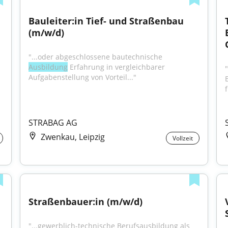
 
Bauleiter:in Tief- und Straßenbau 
(m/w/d)
"...oder abgeschlossene bautechnische 
Ausbildung
 Erfahrung in vergleichbarer 
"
Aufgabenstellung von Vorteil..."
STRABAG AG
Zwenkau, Leipzig
Vollzeit
Straßenbauer:in (m/w/d)
"...gewerblich-technische Berufsausbildung als 