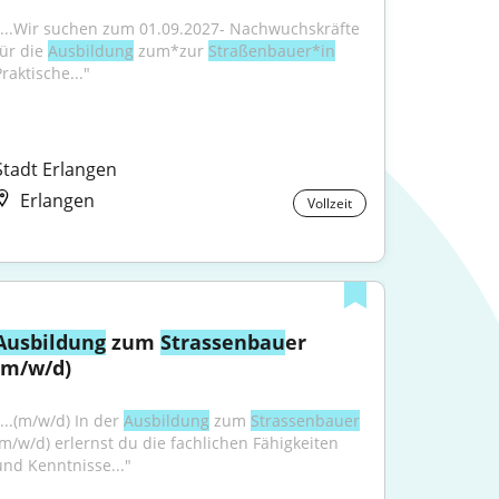
"...Wir suchen zum 01.09.2027- Nachwuchskräfte 
ür die 
Ausbildung
 zum*zur 
Straßenbauer*in
raktische..."
Stadt Erlangen
Erlangen
Vollzeit
Ausbildung
 zum 
Strassenbau
er 
(m/w/d)
...(m/w/d) In der 
Ausbildung
 zum 
Strassenbauer
(m/w/d) erlernst du die fachlichen Fähigkeiten 
und Kenntnisse..."