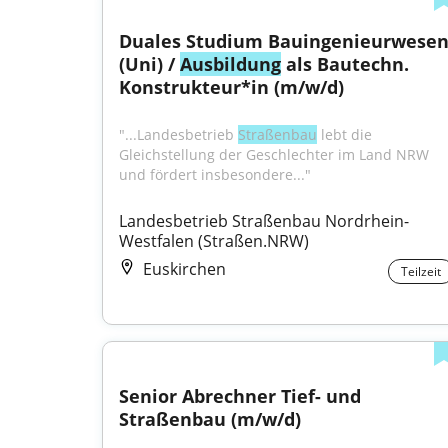
Duales Studium Bauingenieurwesen
(Uni) / 
Ausbildung
 als Bautechn. 
Konstrukteur*in (m/w/d)
"...Landesbetrieb 
Straßenbau
 lebt die 
Gleichstellung der Geschlechter im Land NRW 
und fördert insbesondere..."
Landesbetrieb Straßenbau Nordrhein-
Westfalen (Straßen.NRW)
Euskirchen
Teilzeit
Senior Abrechner Tief- und 
Straßenbau (m/w/d)