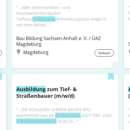
"...oder ähnlichesRohr- und 
NetzmeisterWerkpolier 
f
Tiefbau/
Straßenbau
/Rohrleitungsbau möglich, 
P
mit dem Willen..."
Bau Bildung Sachsen-Anhalt e. V. / ÜAZ 
Magdeburg
Magdeburg
Vollzeit
Ausbildung
 zum Tief- & 
Straßenbauer (m/w/d)
"...DIE SCHLAUEN LERNEN BAUEN IEN| 
"
wachenfeld-bau.de 
AUSBILDUNG
 2027 TIEF- UND 
STRASSENBAUER/-IN
 DUALES..."