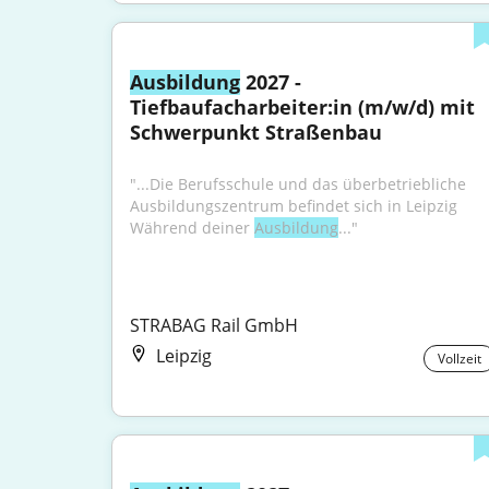
Ausbildung
 2027 - 
Tiefbaufacharbeiter:in (m/w/d) mit 
Schwerpunkt Straßenbau
"...Die Berufsschule und das überbetriebliche 
Ausbildungszentrum befindet sich in Leipzig 
Während deiner 
Ausbildung
..."
STRABAG Rail GmbH
Leipzig
Vollzeit