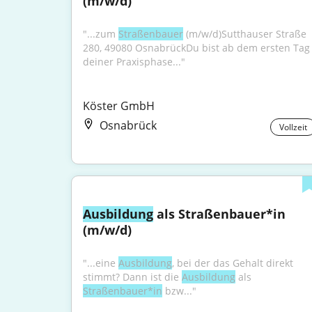
(m/w/d)
"...zum 
Straßenbauer
 (m/w/d)Sutthauser Straße 
280, 49080 OsnabrückDu bist ab dem ersten Tag 
deiner Praxisphase..."
Köster GmbH
Osnabrück
Vollzeit
Ausbildung
 als Straßenbauer*in 
(m/w/d)
"...eine 
Ausbildung
, bei der das Gehalt direkt 
stimmt? Dann ist die 
Ausbildung
 als 
Straßenbauer*in
 bzw..."