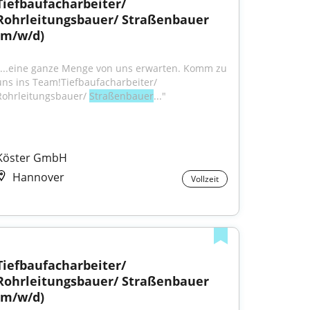
Tiefbaufacharbeiter/ 
Rohrleitungsbauer/ Straßenbauer 
(m/w/d)
"...eine ganze Menge von uns erwarten. Komm zu 
uns ins Team!Tiefbaufacharbeiter/ 
Rohrleitungsbauer/ 
Straßenbauer
..."
Köster GmbH
Hannover
Vollzeit
Tiefbaufacharbeiter/ 
Rohrleitungsbauer/ Straßenbauer 
(m/w/d)