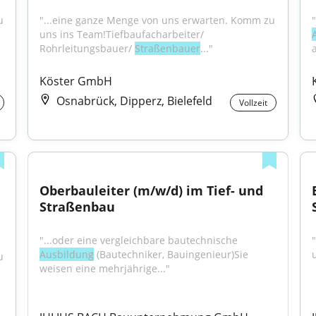
 
"...eine ganze Menge von uns erwarten. Komm zu 
uns ins Team!Tiefbaufacharbeiter/ 
Rohrleitungsbauer/ 
Straßenbauer
..."
Köster GmbH
Osnabrück, Dipperz, Bielefeld
Vollzeit
Oberbauleiter (m/w/d) im Tief- und 
Straßenbau
"...oder eine vergleichbare bautechnische 
Ausbildung
 (Bautechniker, Bauingenieur)Sie 
 
weisen eine mehrjährige..."