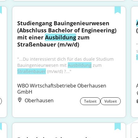
Studiengang Bauingenieurwesen 
(Abschluss Bachelor of Engineering) 
mit einer 
Ausbildung
 zum 
Straßenbauer (m/w/d)
"
"...Du interessierst dich für das duale Studium 
Bauingenieurwesen mit 
Ausbildung
 zum 
Straßenbauer
 (m/w/d) ?..."
WBO Wirtschaftsbetriebe Oberhausen 
GmbH
Oberhausen
Teilzeit
Vollzeit