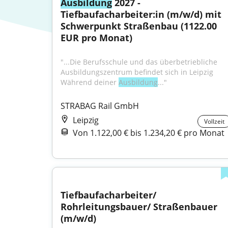
Ausbildung
 2027 - 
Tiefbaufacharbeiter:in (m/w/d) mit 
Schwerpunkt Straßenbau (1122.00 
EUR pro Monat)
"...Die Berufsschule und das überbetriebliche 
Ausbildungszentrum befindet sich in Leipzig 
Während deiner 
Ausbildung
..."
STRABAG Rail GmbH
Leipzig
Vollzeit
Von 1.122,00 € bis 1.234,20 € pro Monat
Tiefbaufacharbeiter/ 
Rohrleitungsbauer/ Straßenbauer 
(m/w/d)