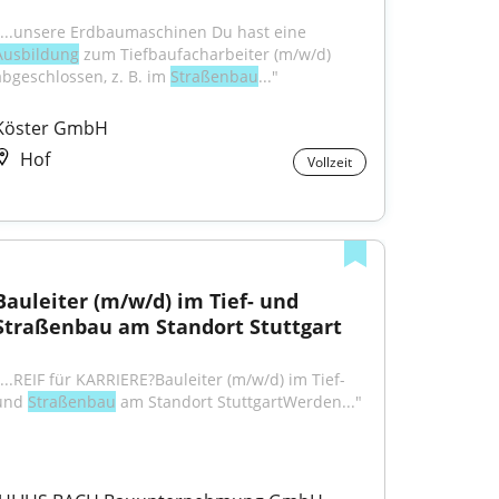
"...unsere Erdbaumaschinen Du hast eine 
Ausbildung
 zum Tiefbaufacharbeiter (m/w/d) 
abgeschlossen, z. B. im 
Straßenbau
..."
Köster GmbH
Hof
Vollzeit
Bauleiter (m/w/d) im Tief- und 
Straßenbau am Standort Stuttgart
"...REIF für KARRIERE?Bauleiter (m/w/d) im Tief- 
und 
Straßenbau
 am Standort StuttgartWerden..."