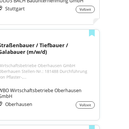
JULIUS BACH Bauunternehmung GmbH
Stuttgart
Vollzeit
Straßenbauer / Tiefbauer / 
Galabauer (m/w/d)
Wirtschaftsbetriebe Oberhausen GmbH 
Oberhauen Stellen-Nr.: 181488 Durchführung 
on Pflaster-,...
WBO Wirtschaftsbetriebe Oberhausen 
GmbH
Oberhausen
Vollzeit