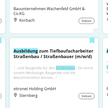
Bauunternehmen Wachenfeld GmbH & 
Co.KG
Korbach
Vollzeit
Ausbildung
 zum Tiefbaufacharbeiter 
Straßenbau / Straßenbauer (m/w/d)
"
"...und Baugeräte für den 
Straßenbau
 • Du lernst 
unsere Werkzeuge, Baugeräte und die 
Maschinenlehre kennen..."
vitronet Holding GmbH
Sternberg
Vollzeit