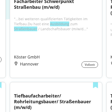
Facharbeiter Schwerpunkt 
Straßenbau (m/w/d)
"...bei weiteren qualifizierten Tätigkeiten im 
Tiefbau.Du hast eine 
Ausbildung
 zum 
Straßenbauer
 / Landschaftsbauer (m/w/d..."
Köster GmbH
Hannover
Vollzeit
Tiefbaufacharbeiter/ 
Rohrleitungsbauer/ Straßenbauer 
(m/w/d)