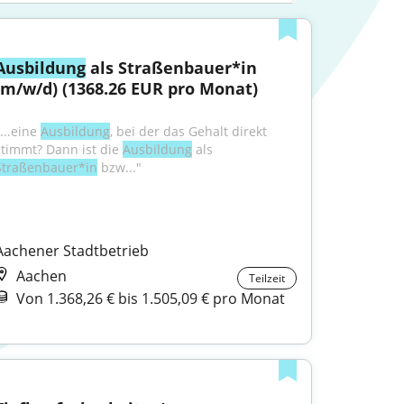
Ausbildung
 als Straßenbauer*in 
(m/w/d) (1368.26 EUR pro Monat)
...eine 
Ausbildung
, bei der das Gehalt direkt 
stimmt? Dann ist die 
Ausbildung
 als 
Straßenbauer*in
 bzw..."
Aachener Stadtbetrieb
Aachen
Teilzeit
Von 1.368,26 € bis 1.505,09 € pro Monat