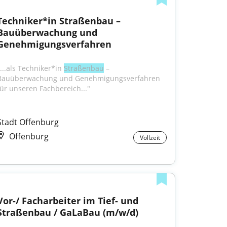
Techniker*in Straßenbau – 
Bauüberwachung und 
Genehmigungsverfahren
...als Techniker*in 
Straßenbau
 – 
Bauüberwachung und Genehmigungsverfahren 
für unseren Fachbereich..."
Stadt Offenburg
Offenburg
Vollzeit
Vor-/ Facharbeiter im Tief- und 
Straßenbau / GaLaBau (m/w/d)