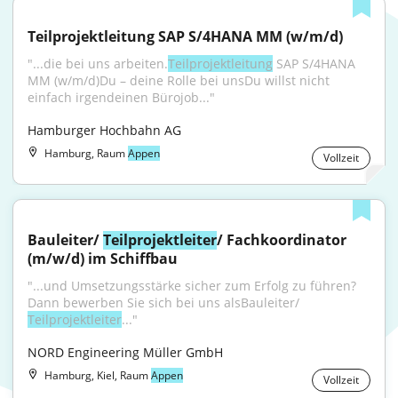
Teilprojektleitung SAP S/4HANA MM (w/m/d)
"...die bei uns arbeiten.
Teilprojektleitung
 SAP S/4HANA 
MM (w/m/d)Du – deine Rolle bei unsDu willst nicht 
einfach irgendeinen Bürojob..."
Hamburger Hochbahn AG
Hamburg, Raum
Appen
Vollzeit
Bauleiter/ 
Teilprojektleiter
/ Fachkoordinator 
(m/w/d) im Schiffbau
"...und Umsetzungsstärke sicher zum Erfolg zu führen? 
Dann bewerben Sie sich bei uns alsBauleiter/ 
Teilprojektleiter
..."
NORD Engineering Müller GmbH
Hamburg, Kiel, Raum
Appen
Vollzeit