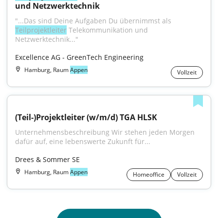
und Netzwerktechnik
"...Das sind Deine Aufgaben Du übernimmst als 
Teilprojektleiter
 Telekommunikation und 
Netzwerktechnik..."
Excellence AG - GreenTech Engineering
Hamburg, Raum
Appen
Vollzeit
(Teil-)Projektleiter (w/m/d) TGA HLSK
Unternehmensbeschreibung Wir stehen jeden Morgen 
dafür auf, eine lebenswerte Zukunft für...
Drees & Sommer SE
Hamburg, Raum
Appen
Homeoffice
Vollzeit