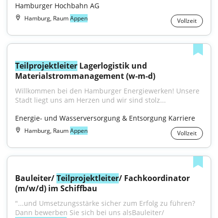
Hamburger Hochbahn AG
Hamburg, Raum
Appen
Vollzeit
Teilprojektleiter
 Lagerlogistik und 
Materialstrommanagement (w-m-d)
Willkommen bei den Hamburger Energiewerken! Unsere 
Stadt liegt uns am Herzen und wir sind stolz...
Energie- und Wasserversorgung & Entsorgung Karriere
Hamburg, Raum
Appen
Vollzeit
Bauleiter/ 
Teilprojektleiter
/ Fachkoordinator 
(m/w/d) im Schiffbau
"...und Umsetzungsstärke sicher zum Erfolg zu führen? 
Dann bewerben Sie sich bei uns alsBauleiter/ 