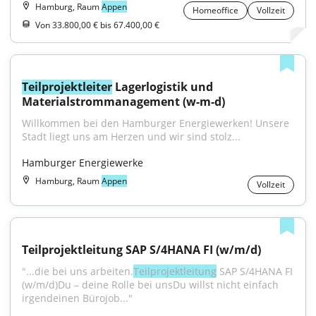
Hamburg, Raum
Appen
Homeoffice
Vollzeit
Von 33.800,00 € bis 67.400,00 €
Teilprojektleiter
 Lagerlogistik und 
Materialstrommanagement (w-m-d)
Willkommen bei den Hamburger Energiewerken! Unsere 
Stadt liegt uns am Herzen und wir sind stolz...
Hamburger Energiewerke
Hamburg, Raum
Appen
Vollzeit
Teilprojektleitung SAP S/4HANA FI (w/m/d)
"...die bei uns arbeiten.
Teilprojektleitung
 SAP S/4HANA FI 
(w/m/d)Du – deine Rolle bei unsDu willst nicht einfach 
irgendeinen Bürojob..."