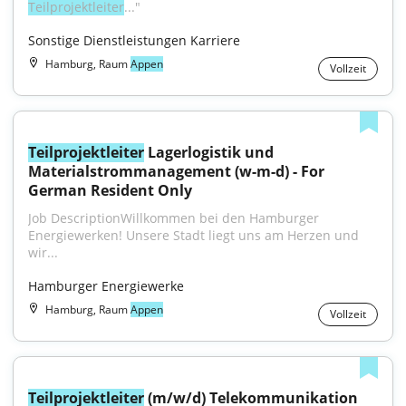
Teilprojektleiter
..."
Sonstige Dienstleistungen Karriere
Hamburg, Raum
Appen
Vollzeit
Teilprojektleiter
 Lagerlogistik und 
Materialstrommanagement (w-m-d) - For 
German Resident Only
Job DescriptionWillkommen bei den Hamburger 
Energiewerken! Unsere Stadt liegt uns am Herzen und 
wir...
Hamburger Energiewerke
Hamburg, Raum
Appen
Vollzeit
Teilprojektleiter
 (m/w/d) Telekommunikation 