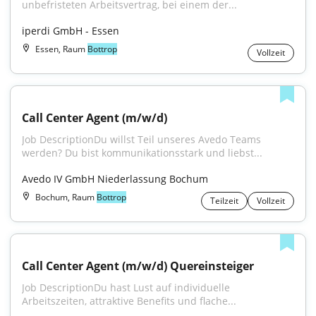
unbefristeten Arbeitsvertrag, bei einem der...
iperdi GmbH - Essen
Essen, Raum
Bottrop
Vollzeit
Call Center Agent (m/w/d)
Job DescriptionDu willst Teil unseres Avedo Teams 
werden? Du bist kommunikationsstark und liebst...
Avedo IV GmbH Niederlassung Bochum
Bochum, Raum
Bottrop
Teilzeit
Vollzeit
Call Center Agent (m/w/d) Quereinsteiger
Job DescriptionDu hast Lust auf individuelle 
Arbeitszeiten, attraktive Benefits und flache...