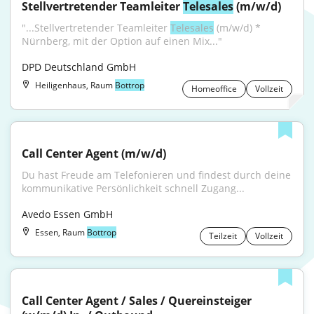
Stellvertretender Teamleiter 
Telesales
 (m/w/d)
"...Stellvertretender Teamleiter 
Telesales
 (m/w/d) * 
Nürnberg, mit der Option auf einen Mix..."
DPD Deutschland GmbH
Heiligenhaus, Raum
Bottrop
Homeoffice
Vollzeit
Call Center Agent (m/w/d)
Du hast Freude am Telefonieren und findest durch deine 
kommunikative Persönlichkeit schnell Zugang...
Avedo Essen GmbH
Essen, Raum
Bottrop
Teilzeit
Vollzeit
Call Center Agent / Sales / Quereinsteiger 