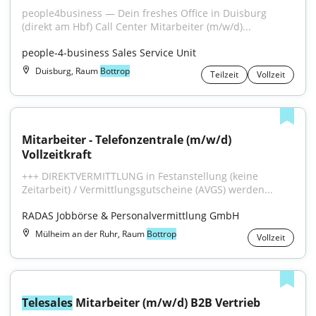
people4business — Dein freshes Office in Duisburg 
(direkt am Hbf) Call Center Mitarbeiter (m/w/d)...
people-4-business Sales Service Unit
Duisburg, Raum
Bottrop
Teilzeit
Vollzeit
Mitarbeiter - Telefonzentrale (m/w/d) 
Vollzeitkraft
+++ DIREKTVERMITTLUNG in Festanstellung (keine 
Zeitarbeit) / Vermittlungsgutscheine (AVGS) werden...
RADAS Jobbörse & Personalvermittlung GmbH
Mülheim an der Ruhr, Raum
Bottrop
Vollzeit
Telesales
 Mitarbeiter (m/w/d) B2B Vertrieb