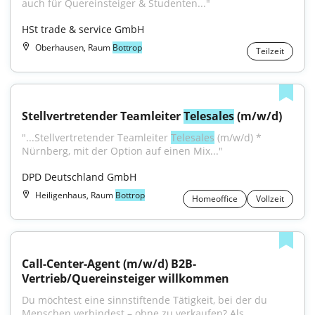
auch für Quereinsteiger & Studenten..."
HSt trade & service GmbH
Oberhausen, Raum
Bottrop
Teilzeit
Stellvertretender Teamleiter 
Telesales
 (m/w/d)
"...Stellvertretender Teamleiter 
Telesales
 (m/w/d) * 
Nürnberg, mit der Option auf einen Mix..."
DPD Deutschland GmbH
Heiligenhaus, Raum
Bottrop
Homeoffice
Vollzeit
Call-Center-Agent (m/w/d) B2B-
Vertrieb/Quereinsteiger willkommen
Du möchtest eine sinnstiftende Tätigkeit, bei der du 
Menschen verbindest – ohne zu verkaufen? Als...