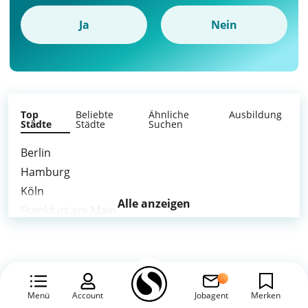
Ja
Nein
Top
Beliebte
Ähnliche
Ausbildung
Städte
Städte
Suchen
Berlin
Hamburg
Köln
Alle anzeigen
Frankfurt am Main
Düsseldorf
Dortmund
Essen
Duisburg
Menü
Account
Jobagent
Merken
Bochum