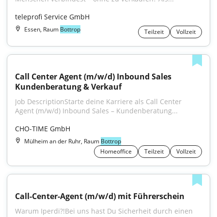
teleprofi Service GmbH
Essen, Raum
Bottrop
Teilzeit
Vollzeit
Call Center Agent (m/w/d) Inbound Sales 
Kundenberatung & Verkauf
Job DescriptionStarte deine Karriere als Call Center 
Agent (m/w/d) Inbound Sales – Kundenberatung...
CHO-TIME GmbH
Mülheim an der Ruhr, Raum
Bottrop
Homeoffice
Teilzeit
Vollzeit
Call-Center-Agent (m/w/d) mit Führerschein
Warum Iperdi?!Bei uns hast Du Sicherheit durch einen 