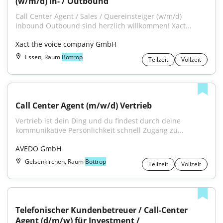
(w/m/d) In- / Outbound
Call Center Agent / Sales / Quereinsteiger (w/m/d) 
Inbound Outbound sind herzlich willkommen! Xact...
Xact the voice company GmbH
Essen, Raum
Bottrop
Teilzeit
Vollzeit
Call Center Agent (m/w/d) Vertrieb
Vertrieb ist dein Ding und du findest durch deine 
kommunikative Persönlichkeit schnell Zugang zu...
AVEDO GmbH
Gelsenkirchen, Raum
Bottrop
Teilzeit
Vollzeit
Telefonischer Kundenbetreuer / Call-Center 
Agent (d/m/w) für Investment / 