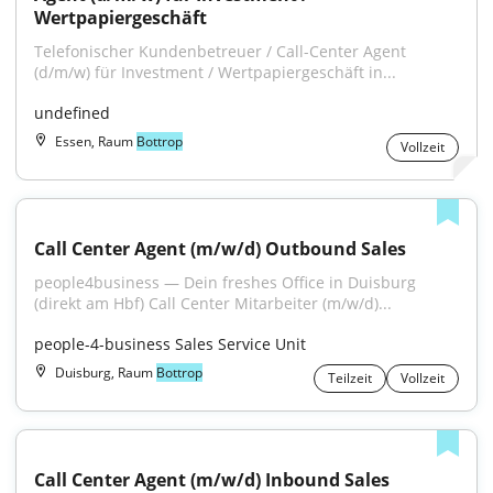
Wertpapiergeschäft
Telefonischer Kundenbetreuer / Call-Center Agent 
(d/m/w) für Investment / Wertpapiergeschäft in...
undefined
Essen, Raum
Bottrop
Vollzeit
Call Center Agent (m/w/d) Outbound Sales
people4business — Dein freshes Office in Duisburg 
(direkt am Hbf) Call Center Mitarbeiter (m/w/d)...
people-4-business Sales Service Unit
Duisburg, Raum
Bottrop
Teilzeit
Vollzeit
Call Center Agent (m/w/d) Inbound Sales