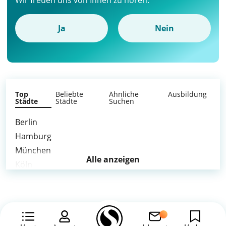
Wir freuen uns von Ihnen zu hören.
Ja
Nein
Top
Beliebte
Ähnliche
Ausbildung
Städte
Städte
Suchen
Berlin
Hamburg
München
Alle anzeigen
Köln
Frankfurt am Main
Stuttgart
Düsseldorf
Leipzig