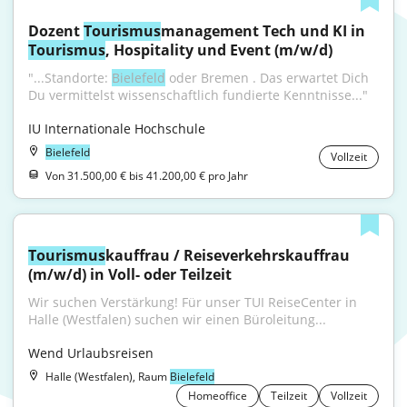
Dozent 
Tourismus
management Tech und KI in 
Tourismus
, Hospitality und Event (m/w/d)
"...Standorte: 
Bielefeld
 oder Bremen . Das erwartet Dich 
Du vermittelst wissenschaftlich fundierte Kenntnisse..."
IU Internationale Hochschule
Bielefeld
Vollzeit
Von 31.500,00 € bis 41.200,00 € pro Jahr
Tourismus
kauffrau / Reiseverkehrskauffrau 
(m/w/d) in Voll- oder Teilzeit
Wir suchen Verstärkung! Für unser TUI ReiseCenter in 
Halle (Westfalen) suchen wir einen Büroleitung...
Wend Urlaubsreisen
Halle (Westfalen), Raum
Bielefeld
Homeoffice
Teilzeit
Vollzeit