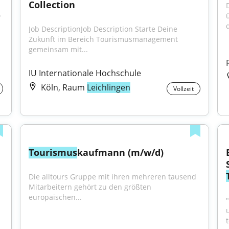
Collection
 
d
Job DescriptionJob Description Starte Deine 
Zukunft im Bereich Tourismusmanagement 
gemeinsam mit...
IU Internationale Hochschule
Köln, Raum
Leichlingen
Vollzeit
Tourismus
kaufmann (m/w/d)
Die alltours Gruppe mit ihren mehreren tausend 
Mitarbeitern gehört zu den größten 
europäischen...
"