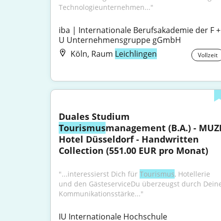
Technologieunternehmen..."
iba | Internationale Berufsakademie der F + 
U Unternehmensgruppe gGmbH
Köln, Raum
Leichlingen
Vollzeit
Duales Studium 
Tourismus
management (B.A.) - MUZE
Hotel Düsseldorf - Handwritten 
Collection (551.00 EUR pro Monat)
"...interessierst Dich für 
Tourismus
, Hotellerie 
und den GästeserviceDu überzeugst durch Deine
Kommunikationsstärke..."
IU Internationale Hochschule