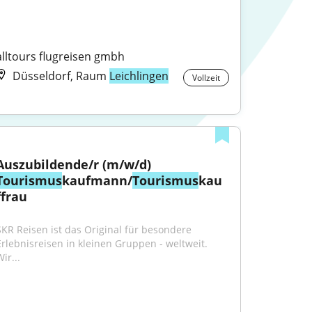
alltours flugreisen gmbh
Düsseldorf, Raum
Leichlingen
Vollzeit
Auszubildende/r (m/w/d) 
Tourismus
kaufmann/
Tourismus
kau
ffrau
SKR Reisen ist das Original für besondere 
Erlebnisreisen in kleinen Gruppen - weltweit. 
ir...