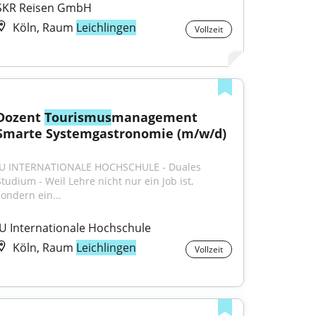
SKR Reisen GmbH
Köln, Raum
Leichlingen
Vollzeit
Dozent 
Tourismus
management 
Smarte Systemgastronomie (m/w/d)
IU INTERNATIONALE HOCHSCHULE - Duales 
Studium - Weil Lehre nicht nur ein Job ist, 
sondern ein...
IU Internationale Hochschule
Köln, Raum
Leichlingen
Vollzeit