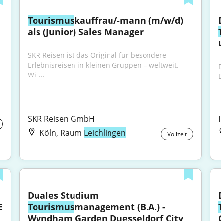
Tourismus
kauffrau/-mann (m/w/d) 
als (Junior) Sales Manager
SKR Reisen ist das Original für besondere 
Erlebnisreisen in kleinen Gruppen – weltweit. 
 
Wir...
SKR Reisen GmbH
Köln, Raum
Leichlingen
Vollzeit
Duales Studium 
 
Tourismus
management (B.A.) - 
Wyndham Garden Duesseldorf City 