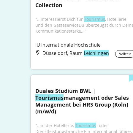
Collection
"...interessierst Dich für 
Tourismus
, Hotellerie 
und den GästeserviceDu überzeugst durch Deine
Kommunikationsstärke..."
IU Internationale Hochschule
Düsseldorf, Raum
Leichlingen
Vollzeit
Duales Studium BWL | 
Tourismus
management oder Sales 
Management bei HRS Group (Köln) 
(m/w/d)
"...in der Hotellerie, 
Tourismus
- oder 
Dienstleistungsbranche Ein international tätiges 