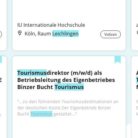
IU Internationale Hochschule
Köln, Raum
Leichlingen
Vollzeit
Tourismus
direktor (m/w/d) als 
 
Betriebsleitung des Eigenbetriebes 
Binzer Bucht 
Tourismus
"...zu den führenden Tourismusdestinationen an 
der deutschen Küste.Der Eigenbetrieb Binzer 
Bucht 
Tourismus
 gestaltet..."
W
 