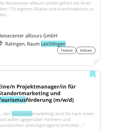
Die Reisecenter alltours GmbH gehört mit ihren 
über 170 eigenen Filialen und Franchisebüros zu 
en...
Reisecenter alltours GmbH
Ratingen, Raum
Leichlingen
Teilzeit
Vollzeit
Eine/n Projektmanager/in für 
Standortmarketing und 
Tourismus
förderung (m/w/d)
...des 
Tourismus
(marketing) sind Sie nach innen 
und außen (gegenüber Partnern und 
touristischen Leistungsträgern) zentrale(r..."