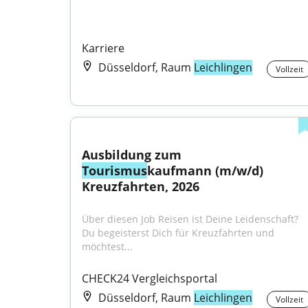
Karriere
Düsseldorf, Raum
Leichlingen
Vollzeit
Ausbildung zum 
Tourismus
kaufmann (m/w/d) 
Kreuzfahrten, 2026
Über diesen Job Reisen ist Deine Leidenschaft? 
Du begeisterst Dich für Kreuzfahrten und 
möchtest...
CHECK24 Vergleichsportal
Düsseldorf, Raum
Leichlingen
Vollzeit