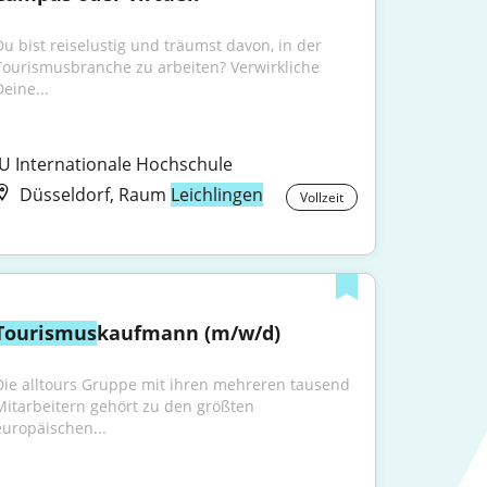
Du bist reiselustig und träumst davon, in der 
Tourismusbranche zu arbeiten? Verwirkliche 
Deine...
IU Internationale Hochschule
Düsseldorf, Raum
Leichlingen
Vollzeit
Tourismus
kaufmann (m/w/d)
Die alltours Gruppe mit ihren mehreren tausend 
Mitarbeitern gehört zu den größten 
europäischen...