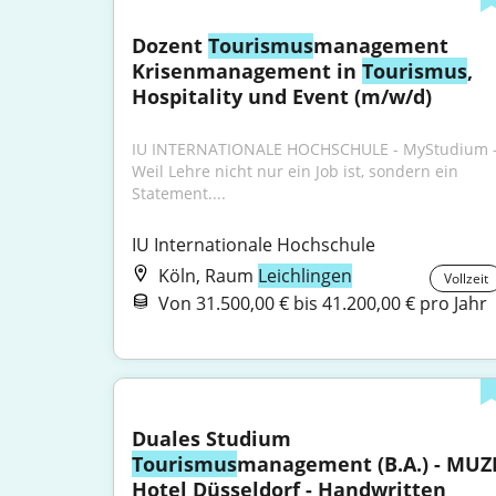
Dozent 
Tourismus
management 
Krisenmanagement in 
Tourismus
, 
Hospitality und Event (m/w/d)
IU INTERNATIONALE HOCHSCHULE - MyStudium -
Weil Lehre nicht nur ein Job ist, sondern ein 
Statement....
IU Internationale Hochschule
Köln, Raum
Leichlingen
Vollzeit
Von 31.500,00 € bis 41.200,00 € pro Jahr
Duales Studium 
Tourismus
management (B.A.) - MUZE
Hotel Düsseldorf - Handwritten 