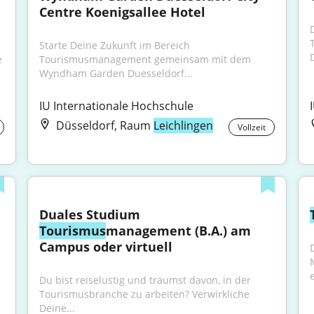
Centre Koenigsallee Hotel
Starte Deine Zukunft im Bereich 
 
Tourismusmanagement gemeinsam mit dem 
Wyndham Garden Duesseldorf...
IU Internationale Hochschule
Düsseldorf, Raum
Leichlingen
Vollzeit
Duales Studium 
Tourismus
management (B.A.) am 
Campus oder virtuell
Du bist reiselustig und träumst davon, in der 
Tourismusbranche zu arbeiten? Verwirkliche 
Deine...