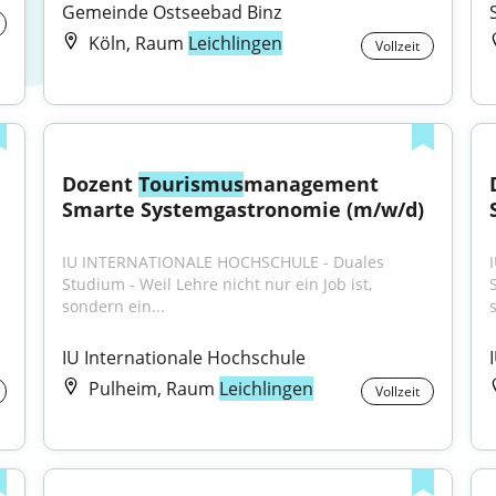
Gemeinde Ostseebad Binz
Köln, Raum
Leichlingen
Vollzeit
Dozent 
Tourismus
management 
Smarte Systemgastronomie (m/w/d)
IU INTERNATIONALE HOCHSCHULE - Duales 
Studium - Weil Lehre nicht nur ein Job ist, 
sondern ein...
IU Internationale Hochschule
Pulheim, Raum
Leichlingen
Vollzeit