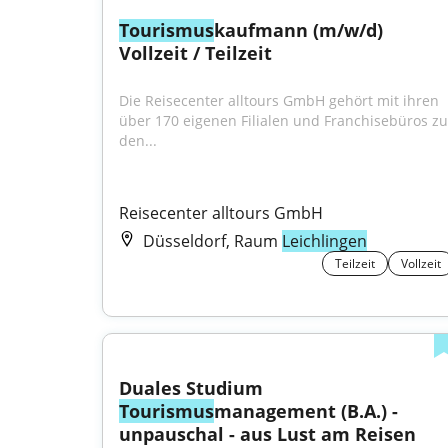
Tourismus
kaufmann (m/w/d) 
Vollzeit / Teilzeit
Die Reisecenter alltours GmbH gehört mit ihren 
über 170 eigenen Filialen und Franchisebüros zu 
den...
Reisecenter alltours GmbH
Düsseldorf, Raum
Leichlingen
Teilzeit
Vollzeit
Duales Studium 
Tourismus
management (B.A.) - 
unpauschal - aus Lust am Reisen