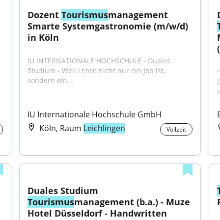
Dozent 
Tourismus
management 
Smarte Systemgastronomie (m/w/d) 
in Köln
IU INTERNATIONALE HOCHSCHULE - Duales 
Studium - Weil Lehre nicht nur ein Job ist, 
"
sondern ein...
i
IU Internationale Hochschule GmbH
Köln, Raum
Leichlingen
Vollzeit
Duales Studium 
Tourismus
management (b.a.) - Muze 
Hotel Düsseldorf - Handwritten 