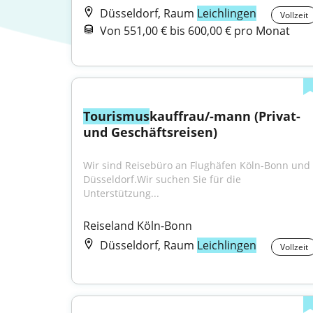
Düsseldorf, Raum
Leichlingen
Vollzeit
Von 551,00 € bis 600,00 € pro Monat
Tourismus
kauffrau/-mann (Privat- 
und Geschäftsreisen)
Wir sind Reisebüro an Flughäfen Köln-Bonn und 
Düsseldorf.Wir suchen Sie für die 
Unterstützung...
Reiseland Köln-Bonn
Düsseldorf, Raum
Leichlingen
Vollzeit