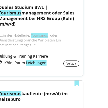
Duales Studium BWL | 
Tourismus
management oder Sales 
Management bei HRS Group (Köln) 
(m/w/d)
...in der Hotellerie, 
Tourismus
- oder 
Dienstleistungsbranche Wir bieten Ein 
nternational tätiges..."
Bildung & Training Karriere
Köln, Raum
Leichlingen
Vollzeit
Tourismus
kaufleute (m/w/d) im 
Reisebüro