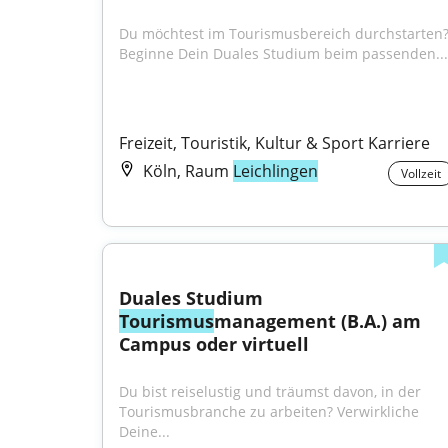
Du möchtest im Tourismusbereich durchstarten?
Beginne Dein Duales Studium beim passenden...
Freizeit, Touristik, Kultur & Sport Karriere
Köln, Raum
Leichlingen
Vollzeit
Duales Studium 
Tourismus
management (B.A.) am 
Campus oder virtuell
Du bist reiselustig und träumst davon, in der 
Tourismusbranche zu arbeiten? Verwirkliche 
Deine...