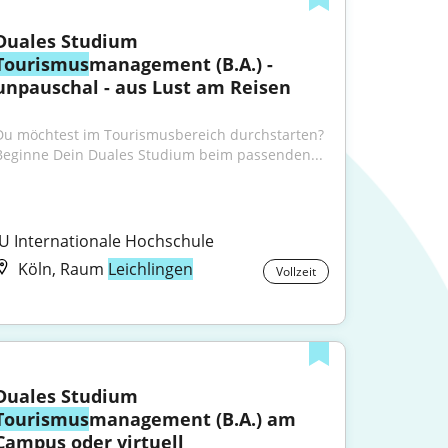
Duales Studium 
Tourismus
management (B.A.) - 
unpauschal - aus Lust am Reisen
Du möchtest im Tourismusbereich durchstarten? 
Beginne Dein Duales Studium beim passenden...
IU Internationale Hochschule
Köln, Raum
Leichlingen
Vollzeit
Duales Studium 
Tourismus
management (B.A.) am 
Campus oder virtuell