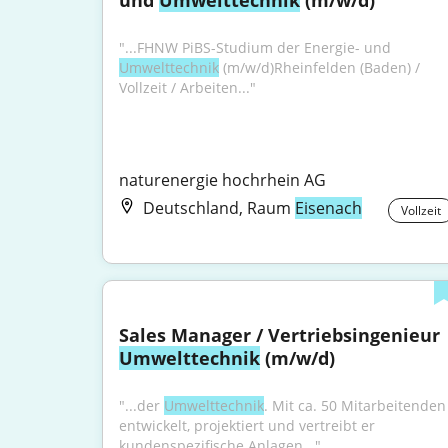
und 
Umwelttechnik
 (m/w/d)
"...FHNW PiBS-Studium der Energie- und 
Umwelttechnik
 (m/w/d)Rheinfelden (Baden) / 
Vollzeit / Arbeiten..."
naturenergie hochrhein AG
Deutschland, Raum
Eisenach
Vollzeit
Sales Manager / Vertriebsingenieur 
Umwelttechnik
 (m/w/d)
"...der 
Umwelttechnik
. Mit ca. 50 Mitarbeitenden 
entwickelt, projektiert und vertreibt er 
kundenspezifische Anlagen..."