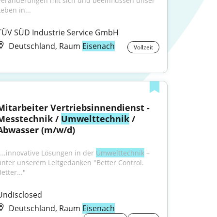
Veränderungen mit sich und beeinflussen unser 
Leben in...
TÜV SÜD Industrie Service GmbH
Deutschland, Raum
Eisenach
Vollzeit
Mitarbeiter Vertriebsinnendienst - 
Messtechnik / 
Umwelttechnik
 / 
Abwasser (m/w/d)
"...innovative Lösungen in der 
Umwelttechnik
 – 
unter unserem Leitgedanken "Better Control. 
etter..."
Undisclosed
Deutschland, Raum
Eisenach