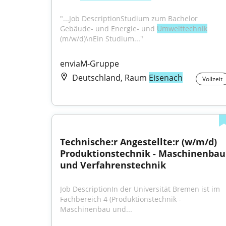
"...Job DescriptionStudium zum Bachelor 
Gebäude- und Energie- und 
Umwelttechnik
(m/w/d)\nEin Studium..."
enviaM-Gruppe
Deutschland, Raum
Eisenach
Vollzeit
Technische:r Angestellte:r (w/m/d) 
Produktionstechnik - Maschinenbau 
und Verfahrenstechnik
Job DescriptionIn der Universität Bremen ist im 
Fachbereich 4 (Produktionstechnik -
Maschinenbau und...