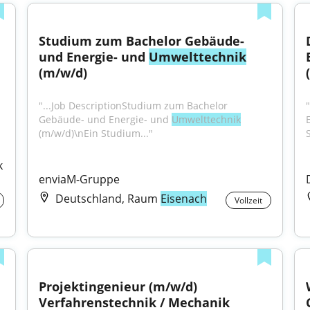
Studium zum Bachelor Gebäude- 
und Energie- und 
Umwelttechnik
(m/w/d)
"...Job DescriptionStudium zum Bachelor 
Gebäude- und Energie- und 
Umwelttechnik
(m/w/d)\nEin Studium..."
S
 
enviaM-Gruppe
Deutschland, Raum
Eisenach
Vollzeit
Projektingenieur (m/w/d) 
Verfahrenstechnik / Mechanik