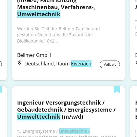
(m/w/d) Fachrichtung 
Maschinenbau, Verfahrens-, 
Umwelttechnik
"
Werden Sie Teil der Bellmer Familie und 
gestalten Sie mit uns die Zukunft der 
Bioökonomie!1842...
Bellmer GmbH
Deutschland, Raum
Eisenach
Vollzeit
Ingenieur Versorgungstechnik / 
Gebäudetechnik / Energiesysteme / 
Umwelttechnik
 (m/w/d)
"...Energiesysteme / 
Umwelttechnik