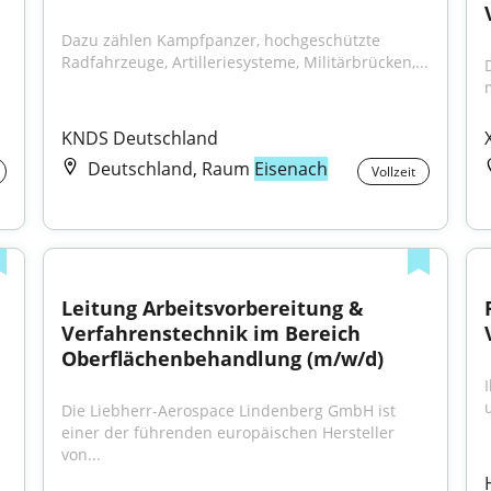
Dazu zählen Kampfpanzer, hochgeschützte 
Radfahrzeuge, Artilleriesysteme, Militärbrücken,...
KNDS Deutschland
Deutschland, Raum
Eisenach
Vollzeit
Leitung Arbeitsvorbereitung & 
Verfahrenstechnik im Bereich 
Oberflächenbehandlung (m/w/d)
Die Liebherr-Aerospace Lindenberg GmbH ist 
einer der führenden europäischen Hersteller 
von...