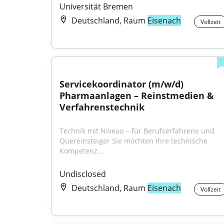
Universität Bremen
Deutschland, Raum
Eisenach
Vollzeit
Servicekoordinator (m/w/d) 
Pharmaanlagen – Reinstmedien & 
Verfahrenstechnik
Technik mit Niveau – für Berufserfahrene und 
Quereinsteiger Sie möchten Ihre technische 
Kompetenz...
Undisclosed
Deutschland, Raum
Eisenach
Vollzeit