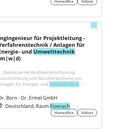
Homeoffice
Vollzeit
IngIngenieur für Projektleitung - 
Verfahrenstechnik / Anlagen für 
Energie- und 
Umwelttechnik
(m|w|d)
"...Biomasse-Heizkraftwerke)\nPlanung, 
Ausschreibung und Bauüberwachung von 
Anlagen für Energie- und 
Umwelttechnik
..."
Dr. Born - Dr. Ermel GmbH
Deutschland, Raum
Eisenach
Homeoffice
Vollzeit