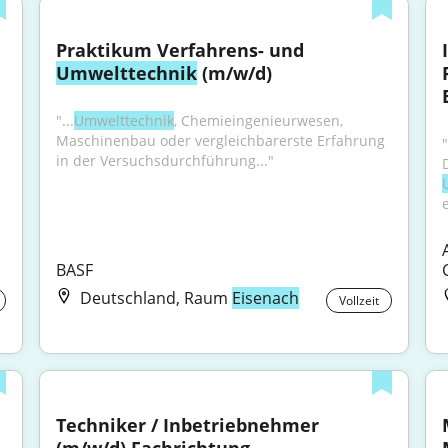
Praktikum Verfahrens- und 
Umwelttechnik
 (m/w/d)
 
"...
Umwelttechnik
, Chemieingenieurwesen, 
Maschinenbau oder vergleichbarerste Erfahrung 
in der Versuchsdurchführung..."
e
BASF
Deutschland, Raum
Eisenach
Vollzeit
Techniker / Inbetriebnehmer 