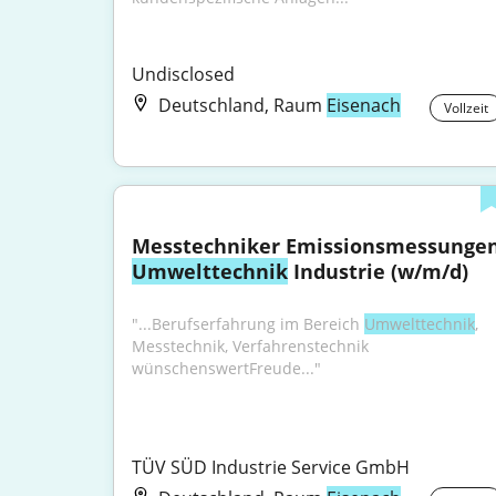
Undisclosed
Deutschland, Raum
Eisenach
Vollzeit
Umwelttechnik
 Industrie (w/m/d)
"...Berufserfahrung im Bereich 
Umwelttechnik
, 
Messtechnik, Verfahrenstechnik 
wünschenswertFreude..."
TÜV SÜD Industrie Service GmbH