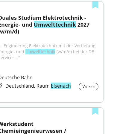
Duales Studium Elektrotechnik - 
Energie- und 
Umwelttechnik
 2027 
(w/m/d)
"...Engineering Elektrotechnik mit der Vertiefung 
Energie- und 
Umwelttechnik
 (w/m/d) bei der DB 
ervices..."
Deutsche Bahn
Deutschland, Raum
Eisenach
Vollzeit
Werkstudent 
Chemieingenieurwesen / 