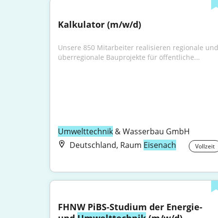
Kalkulator (m/w/d)
Unsere 850 Mitarbeiter realisieren regionale und
überregionale Bauprojekte für öffentliche...
Umwelttechnik
 & Wasserbau GmbH
Deutschland, Raum
Eisenach
Vollzeit
FHNW PiBS-Studium der Energie- 