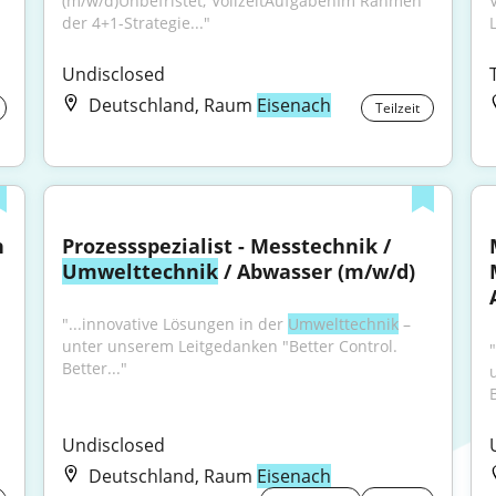
(m/w/d)Unbefristet; VollzeitAufgabenIm Rahmen 
der 4+1-Strategie..."
Undisclosed
Deutschland, Raum
Eisenach
Teilzeit
Messtechniker Emissionsmessungen 
Prozessspezialist - Messtechnik / 
Umwelttechnik
 / Abwasser (m/w/d)
"...innovative Lösungen in der 
Umwelttechnik
 – 
unter unserem Leitgedanken "Better Control. 
Better..."
B
Undisclosed
Deutschland, Raum
Eisenach