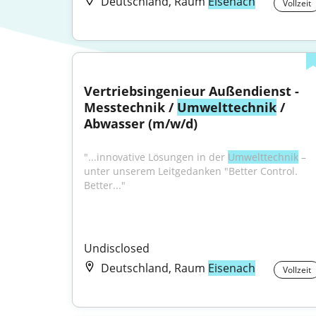
Deutschland, Raum
Eisenach
Vollzeit
Vertriebsingenieur Außendienst - 
Messtechnik / 
Umwelttechnik
 / 
Abwasser (m/w/d)
"...innovative Lösungen in der 
Umwelttechnik
 – 
unter unserem Leitgedanken "Better Control. 
Better..."
Undisclosed
Deutschland, Raum
Eisenach
Vollzeit