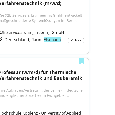
Verfahrenstechnik (m/w/d)
Die X2E Services & Engineering GmbH entwickelt 
maßgeschneiderte Systemlösungen im Bereich...
X2E Services & Engineering GmbH
Deutschland, Raum
Eisenach
Vollzeit
Professur (w/m/d) für Thermische 
Verfahrenstechnik und Baukeramik
Ihre Aufgaben:Vertretung der Lehre (in deutscher 
und englischer Sprache) im Fachgebiet...
Hochschule Koblenz - University of Applied 