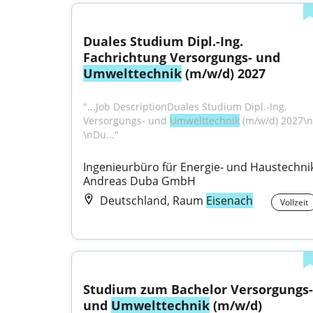
Duales Studium Dipl.-Ing. 
Fachrichtung Versorgungs- und 
Umwelttechnik
 (m/w/d) 2027
"...Job DescriptionDuales Studium Dipl.-Ing. 
Versorgungs- und 
Umwelttechnik
 (m/w/d) 2027\n 
\nDu..."
Ingenieurbüro für Energie- und Haustechnik
Andreas Duba GmbH
Deutschland, Raum
Eisenach
Vollzeit
Studium zum Bachelor Versorgungs- 
und 
Umwelttechnik
 (m/w/d)