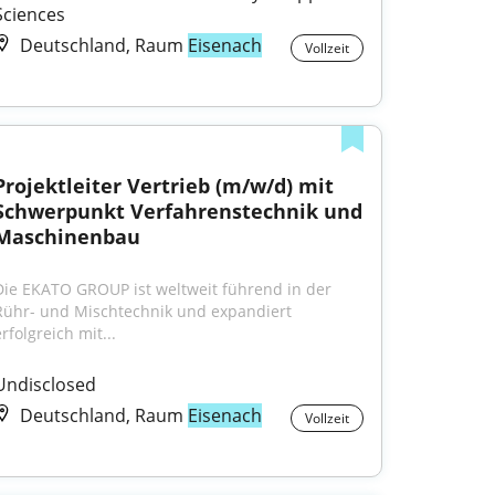
Sciences
Deutschland, Raum
Eisenach
Vollzeit
Projektleiter Vertrieb (m/w/d) mit 
Schwerpunkt Verfahrenstechnik und 
Maschinenbau
Die EKATO GROUP ist weltweit führend in der 
Rühr- und Mischtechnik und expandiert 
rfolgreich mit...
Undisclosed
Deutschland, Raum
Eisenach
Vollzeit