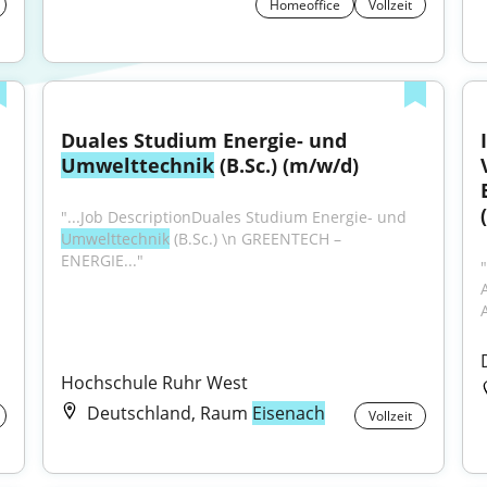
Homeoffice
Vollzeit
Duales Studium Energie- und 
Umwelttechnik
 (B.Sc.) (m/w/d)
"...Job DescriptionDuales Studium Energie- und 
Umwelttechnik
 (B.Sc.) \n GREENTECH – 
ENERGIE..."
Hochschule Ruhr West
Deutschland, Raum
Eisenach
Vollzeit