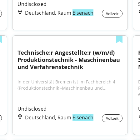
Undisclosed
Deutschland, Raum
Eisenach
Vollzeit
Technische:r Angestellte:r (w/m/d) 
Produktionstechnik - Maschinenbau 
und Verfahrenstechnik
In der Universität Bremen ist im Fachbereich 4 
(Produktionstechnik -Maschinenbau und...
e
Undisclosed
Deutschland, Raum
Eisenach
Vollzeit