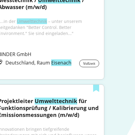
Messtechnik / 
Umwelttechnik
 / 
Abwasser (m/w/d)
...in der 
Umwelttechnik
 – unter unserem 
Leitgedanken "Better Control. Better 
Environment." Sie sind eingeladen..."
BINDER GmbH
Deutschland, Raum
Eisenach
Vollzeit
Projektleiter 
Umwelttechnik
 für 
Funktionsprüfung / Kalibrierung und 
Emissionsmessungen (m/w/d)
Innovationen bringen tiefgreifende 