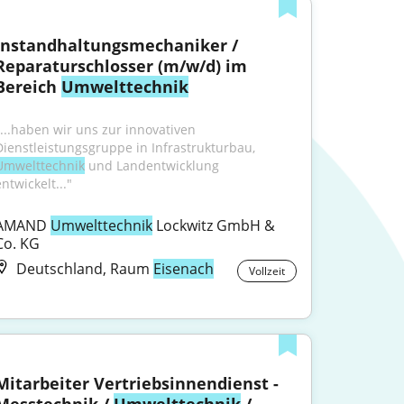
Instandhaltungsmechaniker / 
Reparaturschlosser (m/w/d) im 
Bereich 
Umwelttechnik
"...haben wir uns zur innovativen 
Dienstleistungsgruppe in Infrastrukturbau, 
Umwelttechnik
 und Landentwicklung 
ntwickelt..."
AMAND 
Umwelttechnik
 Lockwitz GmbH & 
Co. KG
Deutschland, Raum
Eisenach
Vollzeit
Mitarbeiter Vertriebsinnendienst - 