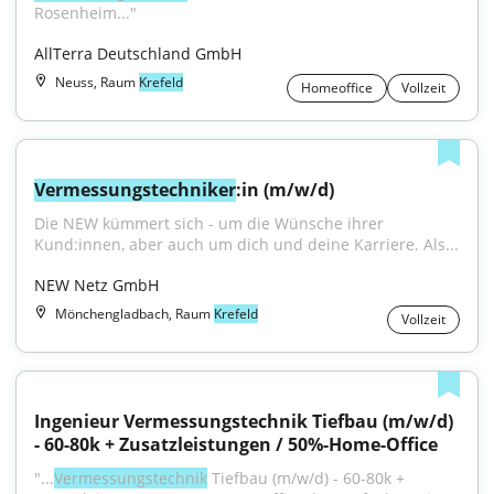
Rosenheim..."
AllTerra Deutschland GmbH
Neuss, Raum
Krefeld
Homeoffice
Vollzeit
Vermessungstechniker
:in (m/w/d)
Die NEW kümmert sich - um die Wünsche ihrer 
Kund:innen, aber auch um dich und deine Karriere. Als...
NEW Netz GmbH
Mönchengladbach, Raum
Krefeld
Vollzeit
Ingenieur Vermessungstechnik Tiefbau (m/w/d) 
- 60-80k + Zusatzleistungen / 50%-Home-Office
"...
Vermessungstechnik
 Tiefbau (m/w/d) - 60-80k + 