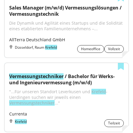
Sales Manager (m/w/d) Vermessungslösungen / 
Vermessungstechnik
Die Dynamik und Agilität eines Startups und die Solidität 
eines etablierten Familienunternehmens –...
AllTerra Deutschland GmbH
Düsseldorf, Raum
Krefeld
Homeoffice
Vollzeit
Vermessungstechniker
 / Bachelor für Werks- 
und Ingenieurvermessung (m/w/d)
"...Für unseren Standort Leverkusen und 
Krefeld
-
Uerdingen suchen wir jeweils einen 
Vermessungstechniker
..."
Currenta
Krefeld
Teilzeit