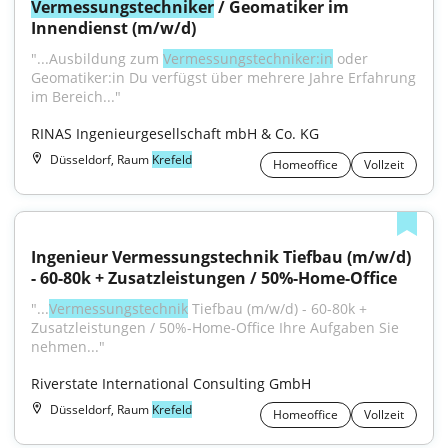
Vermessungstechniker
 / Geomatiker im 
Innendienst (m/w/d)
"...Ausbildung zum 
Vermessungstechniker:in
 oder 
Geomatiker:in Du verfügst über mehrere Jahre Erfahrung 
im Bereich..."
RINAS Ingenieurgesellschaft mbH & Co. KG
Düsseldorf, Raum
Krefeld
Homeoffice
Vollzeit
Ingenieur Vermessungstechnik Tiefbau (m/w/d) 
- 60-80k + Zusatzleistungen / 50%-Home-Office
"...
Vermessungstechnik
 Tiefbau (m/w/d) - 60-80k + 
Zusatzleistungen / 50%-Home-Office Ihre Aufgaben Sie 
nehmen..."
Riverstate International Consulting GmbH
Düsseldorf, Raum
Krefeld
Homeoffice
Vollzeit