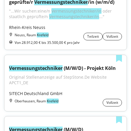
geprüfte/r 
Vermessungstechniker
/in (w/m/d)
"...Wir suchen:eine/n 
Vermessungstechniker/in
 oder 
staatlich geprüfte/n 
Vermessungstechniker/in
..."
Rhein-Kreis Neuss
Neuss, Raum
Krefeld
Teilzeit
Vollzeit
Von 28.912,00 € bis 35.500,00 € pro Jahr
Vermessungstechniker
 (M/W/D) - Projekt Köln
Original Stellenanzeige auf StepStone.De Website 
APCT1_DE
SITECH Deutschland GmbH
Oberhausen, Raum
Krefeld
Vollzeit
Vermessungstechniker
 (M/W/D)