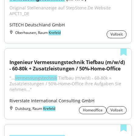
Original Stellenanzeige auf StepStone.De Website 
APCT1_DE
SITECH Deutschland GmbH
Oberhausen, Raum
Krefeld
Vollzeit
Ingenieur Vermessungstechnik Tiefbau (m/w/d) 
- 60-80k + Zusatzleistungen / 50%-Home-Office
"...
Vermessungstechnik
 Tiefbau (m/w/d) - 60-80k + 
Zusatzleistungen / 50%-Home-Office Ihre Aufgaben Sie 
nehmen..."
Riverstate International Consulting GmbH
Duisburg, Raum
Krefeld
Homeoffice
Vollzeit