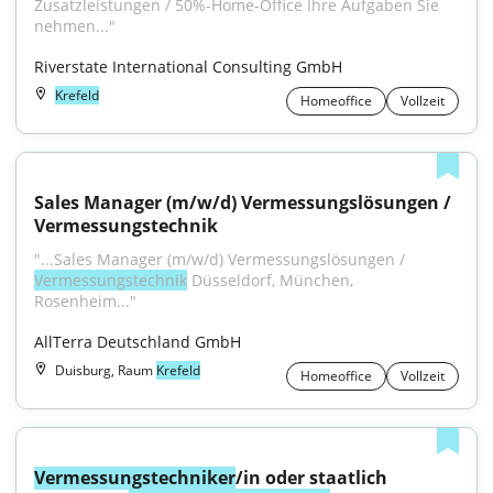
Zusatzleistungen / 50%-Home-Office Ihre Aufgaben Sie 
nehmen..."
Riverstate International Consulting GmbH
Krefeld
Homeoffice
Vollzeit
Sales Manager (m/w/d) Vermessungslösungen / 
Vermessungstechnik
"...Sales Manager (m/w/d) Vermessungslösungen / 
Vermessungstechnik
 Düsseldorf, München, 
Rosenheim..."
AllTerra Deutschland GmbH
Duisburg, Raum
Krefeld
Homeoffice
Vollzeit
Vermessungstechniker
/in oder staatlich 