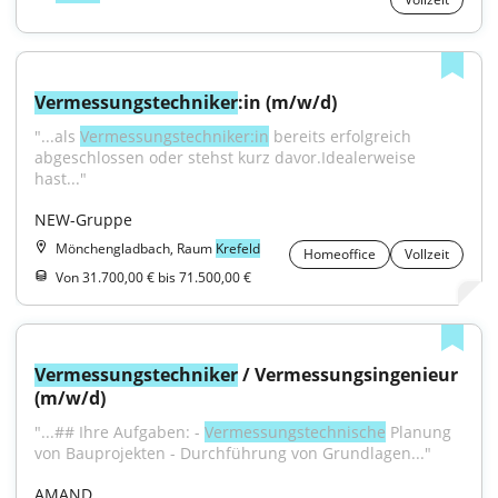
Vermessungstechniker
:in (m/w/d)
"...als 
Vermessungstechniker:in
 bereits erfolgreich 
abgeschlossen oder stehst kurz davor.Idealerweise 
hast..."
NEW-Gruppe
Mönchengladbach, Raum
Krefeld
Homeoffice
Vollzeit
Von 31.700,00 € bis 71.500,00 €
Vermessungstechniker
 / Vermessungsingenieur 
(m/w/d)
"...## Ihre Aufgaben: - 
Vermessungstechnische
 Planung 
von Bauprojekten - Durchführung von Grundlagen..."
AMAND