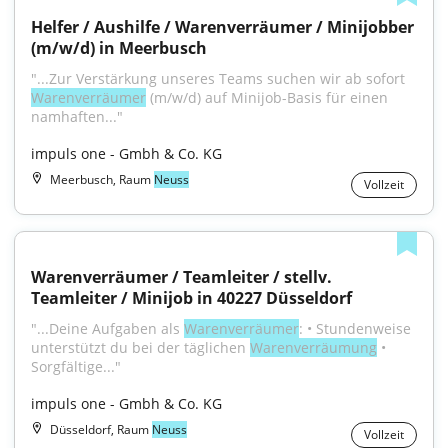
Helfer / Aushilfe / Warenverräumer / Minijobber 
(m/w/d) in Meerbusch
"...Zur Verstärkung unseres Teams suchen wir ab sofort 
Warenverräumer
 (m/w/d) auf Minijob-Basis für einen 
namhaften..."
impuls one - Gmbh & Co. KG
Meerbusch, Raum
Neuss
Vollzeit
Warenverräumer / Teamleiter / stellv. 
Teamleiter / Minijob in 40227 Düsseldorf
"...Deine Aufgaben als 
Warenverräumer
: • Stundenweise 
unterstützt du bei der täglichen 
Warenverräumung
 • 
Sorgfältige..."
impuls one - Gmbh & Co. KG
Düsseldorf, Raum
Neuss
Vollzeit