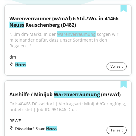
Warenverräumer (w/m/d) 6 Std./Wo. in 41466 
Neuss
 Reuschenberg (D482)
"...im dm-Markt. In der 
Warenverräumung
 sorgen wir 
miteinander dafür, dass unser Sortiment in den 
Regalen..."
dm
Neuss
Vollzeit
Aushilfe / Minijob 
Warenverräumung
 (m/w/d)
Ort: 40468 Düsseldorf | Vertragsart: Minijob/Geringfügig, 
unbefristet | Job-ID: 951646 Du...
REWE
Düsseldorf, Raum
Neuss
Teilzeit