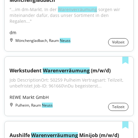
Mönchengladbach
"...im dm-Markt. In der 
Warenverräumung
 sorgen wir 
miteinander dafür, dass unser Sortiment in den 
Regalen..."
dm
Mönchengladbach, Raum
Neuss
Vollzeit
Werkstudent 
Warenverräumung
 (m/w/d)
Job DescriptionOrt: 50259 Pulheim Vertragsart: Teilzeit, 
unbefristet Job-ID: 961660\nDu begeisterst...
REWE Markt GmbH
Pulheim, Raum
Neuss
Teilzeit
Aushilfe 
Warenverräumung
 Minijob (m/w/d)