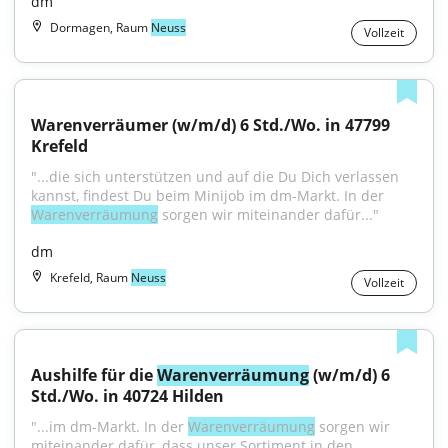
dm
Dormagen, Raum
Neuss
Vollzeit
Warenverräumer (w/m/d) 6 Std./Wo. in 47799 
Krefeld
"...die sich unterstützen und auf die Du Dich verlassen 
kannst, findest Du beim Minijob im dm-Markt. In der 
Warenverräumung
 sorgen wir miteinander dafür..."
dm
Krefeld, Raum
Neuss
Vollzeit
Aushilfe für die 
Warenverräumung
 (w/m/d) 6 
Std./Wo. in 40724 Hilden
"...im dm-Markt. In der 
Warenverräumung
 sorgen wir 
miteinander dafür, dass unser Sortiment in den 