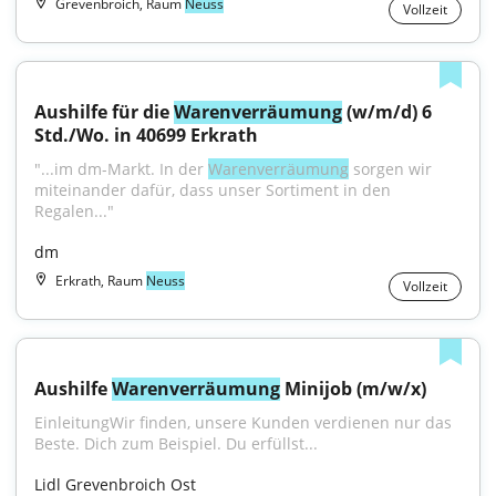
Grevenbroich, Raum
Neuss
Vollzeit
Aushilfe für die 
Warenverräumung
 (w/m/d) 6 
Std./Wo. in 40699 Erkrath
"...im dm-Markt. In der 
Warenverräumung
 sorgen wir 
miteinander dafür, dass unser Sortiment in den 
Regalen..."
dm
Erkrath, Raum
Neuss
Vollzeit
Aushilfe 
Warenverräumung
 Minijob (m/w/x)
EinleitungWir finden, unsere Kunden verdienen nur das 
Beste. Dich zum Beispiel. Du erfüllst...
Lidl Grevenbroich Ost