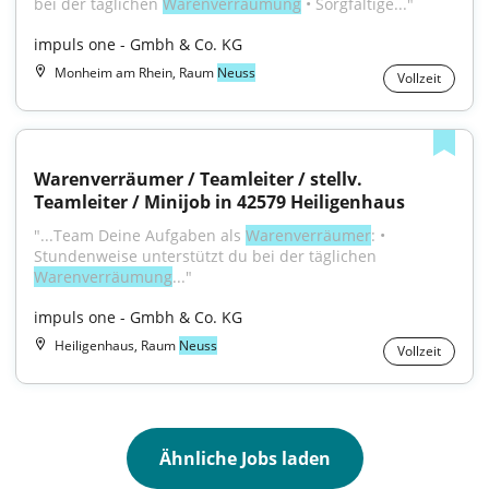
bei der täglichen 
Warenverräumung
 • Sorgfältige..."
impuls one - Gmbh & Co. KG
Monheim am Rhein, Raum
Neuss
Vollzeit
Warenverräumer / Teamleiter / stellv. 
Teamleiter / Minijob in 42579 Heiligenhaus
"...Team Deine Aufgaben als 
Warenverräumer
: • 
Stundenweise unterstützt du bei der täglichen 
Warenverräumung
..."
impuls one - Gmbh & Co. KG
Heiligenhaus, Raum
Neuss
Vollzeit
Ähnliche Jobs laden