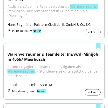
"...dich als Aushilfe Regalbestückung / 
Warenverräumer
(m/w/d) an unserem Standort in Pulheim bei Köln 
(Dienstag..."
Hans Segmüller Polstermöbelfabrik GmbH & Co. KG
Pulheim, Raum
Neuss
Vollzeit
Warenverräumer & Teamleiter (m/w/d) Minijob 
in 40667 Meerbusch
"...und engagiertes Team Deine Aufgaben als 
Warenverräumer
: • Stundenweise unterstützt du bei der 
täglichen..."
impuls one - Gmbh & Co. KG
Meerbusch, Raum
Neuss
Vollzeit