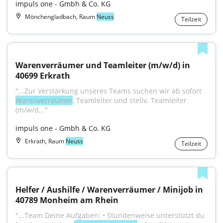
impuls one - Gmbh & Co. KG
Mönchengladbach, Raum
Neuss
Teilzeit
Warenverräumer und Teamleiter (m/w/d) in 
40699 Erkrath
"...Zur Verstärkung unseres Teams suchen wir ab sofort 
Warenverräumer
, Teamleiter und stellv. Teamleiter 
(m/w/d..."
impuls one - Gmbh & Co. KG
Erkrath, Raum
Neuss
Teilzeit
Helfer / Aushilfe / Warenverräumer / Minijob in 
40789 Monheim am Rhein
"...Team Deine Aufgaben: • Stundenweise unterstützt du 