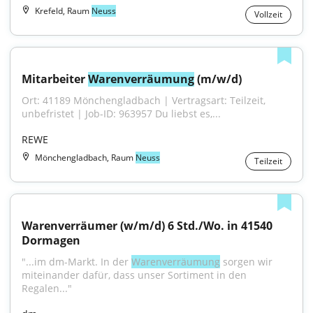
Krefeld, Raum
Neuss
Vollzeit
Mitarbeiter 
Warenverräumung
 (m/w/d)
Ort: 41189 Mönchengladbach | Vertragsart: Teilzeit, 
unbefristet | Job-ID: 963957 Du liebst es,...
REWE
Mönchengladbach, Raum
Neuss
Teilzeit
Warenverräumer (w/m/d) 6 Std./Wo. in 41540 
Dormagen
"...im dm-Markt. In der 
Warenverräumung
 sorgen wir 
miteinander dafür, dass unser Sortiment in den 
Regalen..."