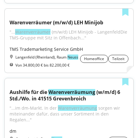
Warenverräumer (m/w/d) LEH Minijob
"...
Warenverräumer
 (m/w/d) LEH Minijob - LangenfeldDie 
TMS-Gruppe mit Sitz in Offenbach..."
TMS Trademarketing Service GmbH
Langenfeld (Rheinland), Raum
Neuss
Homeoffice
Teilzeit
Von 34.800,00 € bis 82.200,00 €
Aushilfe für die 
Warenverräumung
 (w/m/d) 6 
Std./Wo. in 41515 Grevenbroich
"...im dm-Markt. In der 
Warenverräumung
 sorgen wir 
miteinander dafür, dass unser Sortiment in den 
Regalen..."
dm