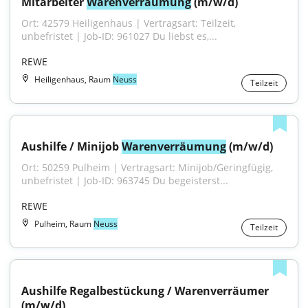
Mitarbeiter 
Warenverräumung
 (m/w/d)
Ort: 42579 Heiligenhaus | Vertragsart: Teilzeit, 
unbefristet | Job-ID: 961027 Du liebst es,...
REWE
Heiligenhaus, Raum
Neuss
Teilzeit
Aushilfe / Minijob 
Warenverräumung
 (m/w/d)
Ort: 50259 Pulheim | Vertragsart: Minijob/Geringfügig, 
unbefristet | Job-ID: 963745 Du begeisterst...
REWE
Pulheim, Raum
Neuss
Teilzeit
Aushilfe Regalbestückung / Warenverräumer 
(m/w/d)