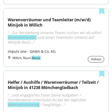
Warenverräumer und Teamleiter (m/w/d) 
Minijob in Willich
"...Zur Verstärkung unseres Teams suchen wir ab sofort 
Warenverräumer
 und einen Teamleiter (m/w/d) auf 
Minijob-Basis..."
impuls one - Gmbh & Co. KG
Willich, Raum
Neuss
Vollzeit
Helfer / Aushilfe / Warenverräumer / Teilzeit / 
Minijob in 41238 Mönchengladbach
"...und engagiertes Team Deine Aufgaben: • 
Stundenweise unterstützt du bei der täglichen 
Warenverräumung
 • Sorgfältige..."