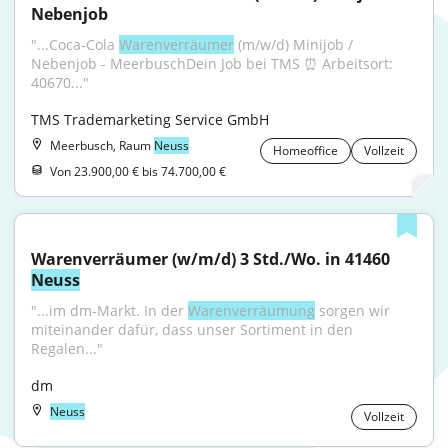
Nebenjob
"...Coca-Cola 
Warenverräumer
 (m/w/d) Minijob / 
Nebenjob - MeerbuschDein Job bei TMS ⏰ Arbeitsort: 
40670..."
TMS Trademarketing Service GmbH
Meerbusch, Raum
Neuss
Homeoffice
Vollzeit
Von 23.900,00 € bis 74.700,00 €
Warenverräumer (w/m/d) 3 Std./Wo. in 41460 
Neuss
"...im dm-Markt. In der 
Warenverräumung
 sorgen wir 
miteinander dafür, dass unser Sortiment in den 
Regalen..."
dm
Neuss
Vollzeit