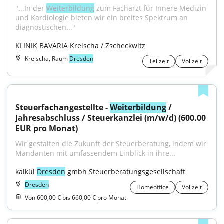
"...In der 
Weiterbildung
 zum Facharzt für Innere Medizin 
und Kardiologie bieten wir ein breites Spektrum an 
diagnostischen..."
KLINIK BAVARIA Kreischa / Zscheckwitz
Kreischa, Raum
Dresden
Teilzeit
Vollzeit
Steuerfachangestellte - 
Weiterbildung
 / 
Jahresabschluss / Steuerkanzlei (m/w/d) (600.00 
EUR pro Monat)
Wir gestalten die Zukunft der Steuerberatung, indem wir 
Mandanten mit umfassendem Einblick in ihre...
kalkül 
Dresden
 gmbh Steuerberatungsgesellschaft
Dresden
Homeoffice
Vollzeit
Von 600,00 € bis 660,00 € pro Monat