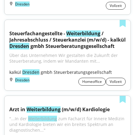
Dresden
Vollzeit
Steuerfachangestellte - 
Weiterbildung
 / 
Dresden
 gmbh Steuerberatungsgesellschaft
Über das Unternehmen Wir gestalten die Zukunft der 
Steuerberatung, indem wir Mandanten mit...
kalkül 
Dresden
 gmbh Steuerberatungsgesellschaft
Dresden
Homeoffice
Vollzeit
Arzt in 
Weiterbildung
 (m/w/d) Kardiologie
"...In der 
Weiterbildung
 zum Facharzt für Innere Medizin 
und Kardiologie bieten wir ein breites Spektrum an 
diagnostischen..."