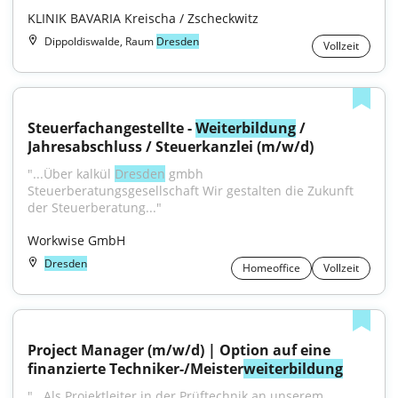
KLINIK BAVARIA Kreischa / Zscheckwitz
Dippoldiswalde, Raum
Dresden
Vollzeit
Steuerfachangestellte - 
Weiterbildung
 / 
Jahresabschluss / Steuerkanzlei (m/w/d)
"...Über kalkül 
Dresden
 gmbh 
Steuerberatungsgesellschaft Wir gestalten die Zukunft 
der Steuerberatung..."
Workwise GmbH
Dresden
Homeoffice
Vollzeit
Project Manager (m/w/d) | Option auf eine 
finanzierte Techniker-/Meister
weiterbildung
"...Als Projektleiter in der Prüftechnik an unserem 