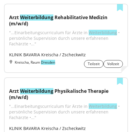
Arzt 
Weiterbildung
 Rehabilitative Medizin 
(m/w/d)
"...Einarbeitungscurriculum für Ärzte in 
Weiterbildung
 • 
persönliche Supervision durch unsere erfahrenen 
Fachärzte •..."
KLINIK BAVARIA Kreischa / Zscheckwitz
Kreischa, Raum
Dresden
Teilzeit
Vollzeit
Arzt 
Weiterbildung
 Physikalische Therapie 
(m/w/d)
"...Einarbeitungscurriculum für Ärzte in 
Weiterbildung
 • 
persönliche Supervision durch unsere erfahrenen 
Fachärzte •..."
KLINIK BAVARIA Kreischa / Zscheckwitz