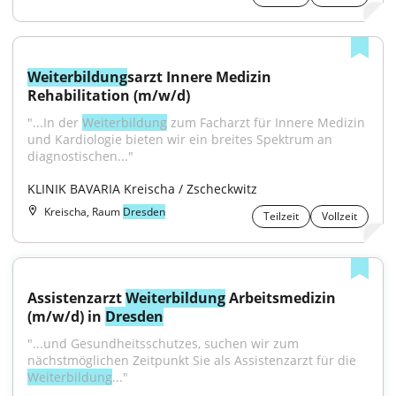
Weiterbildung
sarzt Innere Medizin 
Rehabilitation (m/w/d)
"...In der 
Weiterbildung
 zum Facharzt für Innere Medizin 
und Kardiologie bieten wir ein breites Spektrum an 
diagnostischen..."
KLINIK BAVARIA Kreischa / Zscheckwitz
Kreischa, Raum
Dresden
Teilzeit
Vollzeit
Assistenzarzt 
Weiterbildung
 Arbeitsmedizin 
(m/w/d) in 
Dresden
"...und Gesundheitsschutzes, suchen wir zum 
nächstmöglichen Zeitpunkt Sie als Assistenzarzt für die 
Weiterbildung
..."