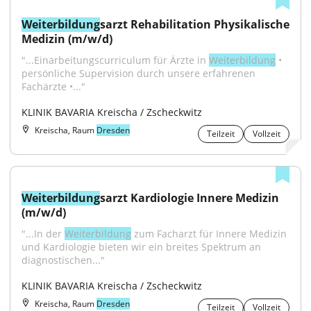
Weiterbildung
sarzt Rehabilitation Physikalische 
Medizin (m/w/d)
"...Einarbeitungscurriculum für Ärzte in 
Weiterbildung
 • 
persönliche Supervision durch unsere erfahrenen 
Fachärzte •..."
KLINIK BAVARIA Kreischa / Zscheckwitz
Kreischa, Raum
Dresden
Teilzeit
Vollzeit
Weiterbildung
sarzt Kardiologie Innere Medizin 
(m/w/d)
"...In der 
Weiterbildung
 zum Facharzt für Innere Medizin 
und Kardiologie bieten wir ein breites Spektrum an 
diagnostischen..."
KLINIK BAVARIA Kreischa / Zscheckwitz
Kreischa, Raum
Dresden
Teilzeit
Vollzeit