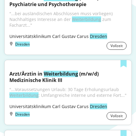
Psychiatrie und Psychotherapie
"...bei ausländischen Abschlüssen muss vorliegen) 
Nachhaltiges Interesse an der 
Weiterbildung
 zum 
Facharzt..."
Universitätsklinikum Carl Gustav Carus 
Dresden
Dresden
Vollzeit
Arzt/Ärztin in 
Weiterbildung
 (m/w/d) 
Medizinische Klinik III
"...Voraussetzungen Urlaub: 30 Tage Erholungsurlaub 
Weiterbildung
: Umfangreiche interne und externe Fort..."
Universitätsklinikum Carl Gustav Carus 
Dresden
Dresden
Vollzeit