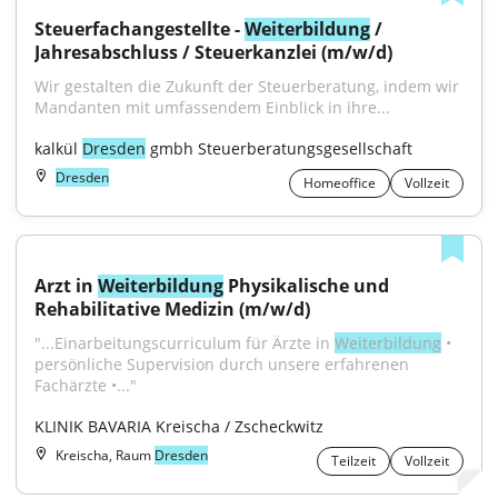
Steuerfachangestellte - 
Weiterbildung
 / 
Jahresabschluss / Steuerkanzlei (m/w/d)
Wir gestalten die Zukunft der Steuerberatung, indem wir 
Mandanten mit umfassendem Einblick in ihre...
kalkül 
Dresden
 gmbh Steuerberatungsgesellschaft
Dresden
Homeoffice
Vollzeit
Arzt in 
Weiterbildung
 Physikalische und 
Rehabilitative Medizin (m/w/d)
"...Einarbeitungscurriculum für Ärzte in 
Weiterbildung
 • 
persönliche Supervision durch unsere erfahrenen 
Fachärzte •..."
KLINIK BAVARIA Kreischa / Zscheckwitz
Kreischa, Raum
Dresden
Teilzeit
Vollzeit