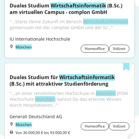
Duales Studium 
Wirtschaftsinformatik
 (B.Sc.) 
am virtuellen Campus - complon GmbH
"...Starte Deine Zukunft im Bereich 
Wirtschaftsinformatik
gemeinsam mit der complon GmbH und der IU..."
IU Internationale Hochschule
München
Homeoffice
Vollzeit
Duales Studium für 
Wirtschaftsinformatik
(B.Sc.) mit attraktiver Studienförderung
"...an einer renommierten Hochschule in 
München
 (FOM 
Hochschule 
München
) kannst Du das erlernte Wissen 
durch Hospitationen..."
Generali Deutschland AG
München
Homeoffice
Vollzeit
Von 36.000,00 € bis 93.000,00 €