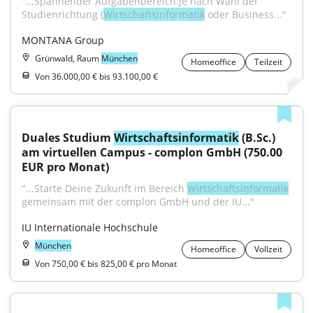
"...Spannender Aufgabenbereich:Je nach Wahl der 
Studienrichtung (
Wirtschaftsinformatik
 oder Business..."
MONTANA Group
Grünwald, Raum
München
Homeoffice
Teilzeit
Von 36.000,00 € bis 93.100,00 €
Duales Studium 
Wirtschaftsinformatik
 (B.Sc.) 
am virtuellen Campus - complon GmbH (750.00 
EUR pro Monat)
"...Starte Deine Zukunft im Bereich 
Wirtschaftsinformatik
gemeinsam mit der complon GmbH und der IU..."
IU Internationale Hochschule
München
Homeoffice
Vollzeit
Von 750,00 € bis 825,00 € pro Monat