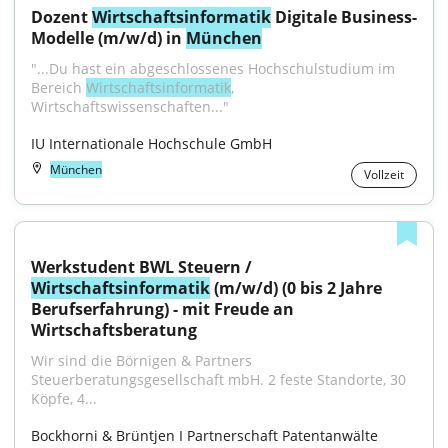
Dozent 
Wirtschaftsinformatik
 Digitale Business-
Modelle (m/w/d) in 
München
"...Du hast ein abgeschlossenes Hochschulstudium im 
Bereich 
Wirtschaftsinformatik
, 
Wirtschaftswissenschaften..."
IU Internationale Hochschule GmbH
München
Vollzeit
Werkstudent BWL Steuern / 
Wirtschaftsinformatik
 (m/w/d) (0 bis 2 Jahre 
Berufserfahrung) - mit Freude an 
Wirtschaftsberatung
Wir sind die Börnigen & Partners 
Steuerberatungsgesellschaft mbH. 2 feste Standorte, 30 
Köpfe, 4...
Bockhorni & Brüntjen I Partnerschaft Patentanwälte