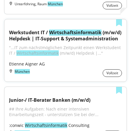
Unterföhring, Raum
München
Vollzeit
Werkstudent IT / 
Wirtschaftsinformatik
 (m/w/d) 
Helpdesk | IT-Support & Systemadministration
"...IT zum nächstmöglichen Zeitpunkt einen Werkstudent 
IT / 
Wirtschaftsinformatik
 (m/w/d) Helpdesk |..."
Etienne Aigner AG
München
Vollzeit
Junior-/ IT-Berater Banken (m/w/d)
## Ihre Aufgaben: Nach einer intensiven 
Einarbeitungszeit - unterstützen Sie bei der...
:conwic 
Wirtschaftsinformatik
 Consulting