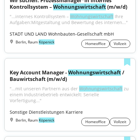
Wir suchen: Prozessmanager*in internes 
Kontrollsystem – 
Wohnungswirtschaft
 (m/w/d)
"...internes Kontrollsystem – 
Wohnungswirtschaft
 Ihre 
Aufgaben:Mitgestaltung und Bewertung des internen..."
STADT UND LAND Wohnbauten-Gesellschaft mbH
Berlin, Raum
Köpenick
Homeoffice
Vollzeit
Key Account Manager - 
Wohnungswirtschaft
 / 
Bauwirtschaft (m/w/d)
"...mit unseren Partnern aus der 
Wohnungswirtschaft
 zu 
einem Industriebetrieb entwickelt: Serielle 
Vorfertigung..."
Sonstige Dienstleistungen Karriere
Berlin, Raum
Köpenick
Homeoffice
Vollzeit