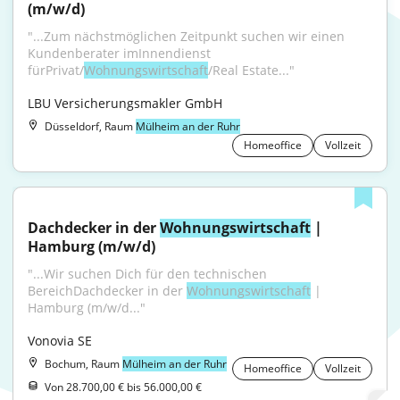
(m/w/d)
"...Zum nächstmöglichen Zeitpunkt suchen wir einen 
Kundenberater imInnendienst 
fürPrivat/
Wohnungswirtschaft
/Real Estate..."
LBU Versicherungsmakler GmbH
Düsseldorf, Raum
Mülheim an der Ruhr
Homeoffice
Vollzeit
Dachdecker in der 
Wohnungswirtschaft
 | 
Hamburg (m/w/d)
"...Wir suchen Dich für den technischen 
BereichDachdecker in der 
Wohnungswirtschaft
 | 
Hamburg (m/w/d..."
Vonovia SE
Bochum, Raum
Mülheim an der Ruhr
Homeoffice
Vollzeit
Von 28.700,00 € bis 56.000,00 €