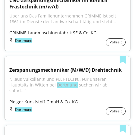
CNC-Zerspanungsmechaniker im Bereich 
Frästechnik (m/w/d)
Über uns Das Familienunternehmen GRIMME ist seit 
1861 im Dienste der Landwirtschaft tätig und steht...
GRIMME Landmaschinenfabrik SE & Co. KG
Dortmund
Vollzeit
Zerspanungsmechaniker (M/W/D) Drehtechnik
"...aus Vulkollan® und PLEI-TECH®. Für unseren 
Hauptsitz in Witten bei 
Dortmund
 suchen wir ab 
sofort..."
Pleiger Kunststoff GmbH & Co. KG
Dortmund
Vollzeit