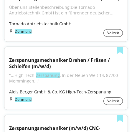
Über uns Stellenbeschreibung:Die Tornado 
Antriebstechnik GmbH ist ein führender deutscher...
Tornado Antriebstechnik GmbH
Dortmund
Vollzeit
Zerspanungsmechaniker Drehen / Fräsen / 
Schleifen (m/w/d)
"...High-Tech-
Zerspanung
, In der Neuen Welt 14, 87700 
Memmingen..."
Alois Berger GmbH & Co. KG High-Tech-Zerspanung
Dortmund
Vollzeit
Zerspanungsmechaniker (m/w/d) CNC-