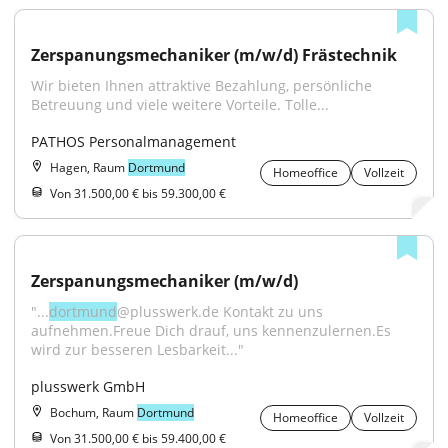
Zerspanungsmechaniker (m/w/d) Frästechnik
Wir bieten Ihnen attraktive Bezahlung, persönliche 
Betreuung und viele weitere Vorteile. Tolle...
PATHOS Personalmanagement
Hagen, Raum
Dortmund
Homeoffice
Vollzeit
Von 31.500,00 € bis 59.300,00 €
Zerspanungsmechaniker (m/w/d)
"...
dortmund
@plusswerk.de Kontakt zu uns 
aufnehmen.Freue Dich drauf, uns kennenzulernen.Es 
wird zur besseren Lesbarkeit..."
plusswerk GmbH
Bochum, Raum
Dortmund
Homeoffice
Vollzeit
Von 31.500,00 € bis 59.400,00 €