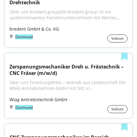
Drehtechnik
Über uns bredent groupDie bredent group ist ein 
systemrelevantes Familienunternehmen mit Werten,...
bredent GmbH & Co. KG
Dortmund
Vollzeit
Zerspanungsmechaniker Dreh u. Frästechnik – 
CNC Fräser (m/w/d)
Über uns EinleitungWIAG ‒ Antrieb aus Leidenschaft.Die 
WIAG Antriebstechnik GmbH mit Sitz in...
Wiag Antriebstechnik GmbH
Dortmund
Vollzeit