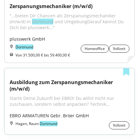
Zerspanungsmechaniker (m/w/d)
"...bieten Dir Chancen als Zerspanungsmechaniker 
(m/w/d) in 
Dortmund
 und UmgebungDarauf kannst Du 
Dich bei plusswerk..."
plusswerk GmbH
Dortmund
Homeoffice
Vollzeit
Von 31.500,00 € bis 59.400,00 €
Ausbildung zum Zerspanungsmechaniker 
(m/w/d)
Starte Deine Zukunft bei EBRO! Du willst nicht nur 
zuschauen, sondern selbst anpacken? Technik...
EBRO ARMATUREN Gebr. Bröer GmbH
Hagen, Raum
Dortmund
Vollzeit