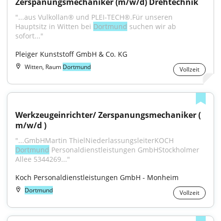
Zerspanungsmechaniker (m/w/d) Drehtechnik
"...aus Vulkollan® und PLEI-TECH®.Für unseren 
Hauptsitz in Witten bei 
Dortmund
 suchen wir ab 
sofort..."
Pleiger Kunststoff GmbH & Co. KG
Witten, Raum
Dortmund
Vollzeit
Werkzeugeinrichter/ Zerspanungsmechaniker ( 
m/w/d )
"...GmbHMartin ThielNiederlassungsleiterKOCH 
Dortmund
 Personaldienstleistungen GmbHStockholmer 
Allee 5344269..."
Koch Personaldienstleistungen GmbH - Monheim
Dortmund
Vollzeit