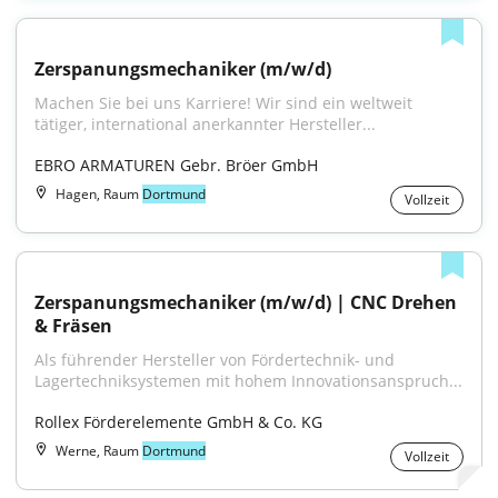
Zerspanungsmechaniker (m/w/d)
Machen Sie bei uns Karriere! Wir sind ein weltweit 
tätiger, international anerkannter Hersteller...
EBRO ARMATUREN Gebr. Bröer GmbH
Hagen, Raum
Dortmund
Vollzeit
Zerspanungsmechaniker (m/w/d) | CNC Drehen 
& Fräsen
Als führender Hersteller von Fördertechnik- und 
Lagertechniksystemen mit hohem Innovationsanspruch...
Rollex Förderelemente GmbH & Co. KG
Werne, Raum
Dortmund
Vollzeit