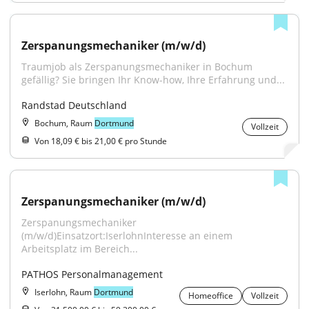
Zerspanungsmechaniker (m/w/d)
Traumjob als Zerspanungsmechaniker in Bochum 
gefällig? Sie bringen Ihr Know-how, Ihre Erfahrung und...
Randstad Deutschland
Bochum, Raum
Dortmund
Vollzeit
Von 18,09 € bis 21,00 € pro Stunde
Zerspanungsmechaniker (m/w/d)
Zerspanungsmechaniker 
(m/w/d)Einsatzort:IserlohnInteresse an einem 
Arbeitsplatz im Bereich...
PATHOS Personalmanagement
Iserlohn, Raum
Dortmund
Homeoffice
Vollzeit