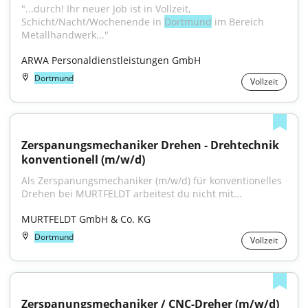
"...durch! Ihr neuer Job ist in Vollzeit, 
Schicht/Nacht/Wochenende in 
Dortmund
 im Bereich 
Metallhandwerk..."
ARWA Personaldienstleistungen GmbH
Dortmund
Vollzeit
Zerspanungsmechaniker Drehen - Drehtechnik 
konventionell (m/w/d)
Als Zerspanungsmechaniker (m/w/d) für konventionelles 
Drehen bei MURTFELDT arbeitest du nicht mit...
MURTFELDT GmbH & Co. KG
Dortmund
Vollzeit
Zerspanungsmechaniker / CNC-Dreher (m/w/d)