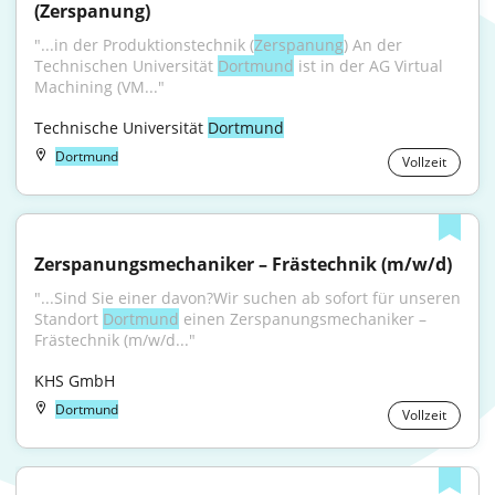
(Zerspanung)
"...in der Produktionstechnik (
Zerspanung
) An der 
Technischen Universität 
Dortmund
 ist in der AG Virtual 
Machining (VM..."
Technische Universität 
Dortmund
Dortmund
Vollzeit
Zerspanungsmechaniker – Frästechnik (m/w/d)
"...Sind Sie einer davon?Wir suchen ab sofort für unseren 
Standort 
Dortmund
 einen Zerspanungsmechaniker – 
Frästechnik (m/w/d..."
KHS GmbH
Dortmund
Vollzeit