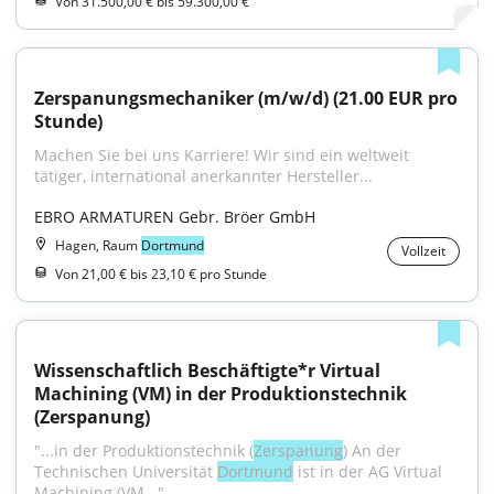
Von 31.500,00 € bis 59.300,00 €
Zerspanungsmechaniker (m/w/d) (21.00 EUR pro 
Stunde)
Machen Sie bei uns Karriere! Wir sind ein weltweit 
tätiger, international anerkannter Hersteller...
EBRO ARMATUREN Gebr. Bröer GmbH
Hagen, Raum
Dortmund
Vollzeit
Von 21,00 € bis 23,10 € pro Stunde
Wissenschaftlich Beschäftigte*r Virtual 
Machining (VM) in der Produktionstechnik 
(Zerspanung)
"...in der Produktionstechnik (
Zerspanung
) An der 
Technischen Universität 
Dortmund
 ist in der AG Virtual 
Machining (VM..."