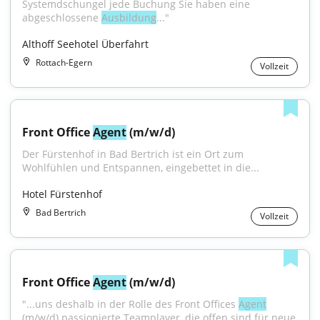
Systemdschungel jede Buchung Sie haben eine 
abgeschlossene 
Ausbildung
..."
Althoff Seehotel Überfahrt
Rottach-Egern
Vollzeit
Front Office 
Agent
 (m/w/d)
Der Fürstenhof in Bad Bertrich ist ein Ort zum 
Wohlfühlen und Entspannen, eingebettet in die...
Hotel Fürstenhof
Bad Bertrich
Vollzeit
Front Office 
Agent
 (m/w/d)
"...uns deshalb in der Rolle des Front Offices 
Agent
(m/w/d) passionierte Teamplayer, die offen sind für neue 