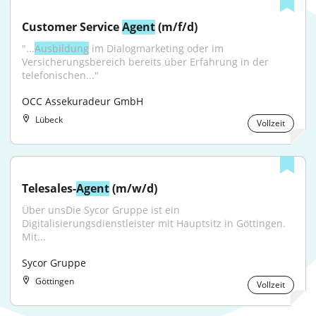
Customer Service 
Agent
 (m/f/d)
"...
Ausbildung
 im Dialogmarketing oder im 
Versicherungsbereich bereits über Erfahrung in der 
telefonischen..."
OCC Assekuradeur GmbH
Lübeck
Vollzeit
Telesales-
Agent
 (m/w/d)
Über unsDie Sycor Gruppe ist ein 
Digitalisierungsdienstleister mit Hauptsitz in Göttingen. 
Mit...
Sycor Gruppe
Göttingen
Vollzeit