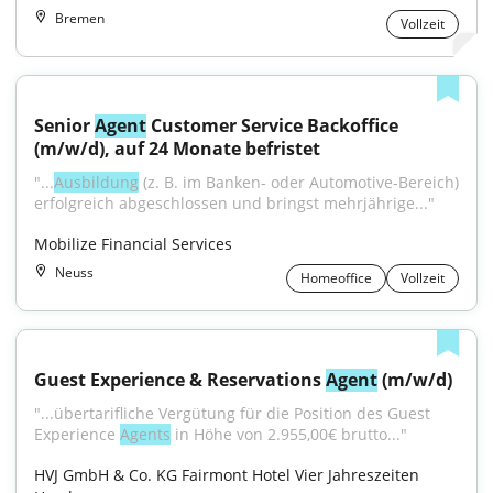
Bremen
Vollzeit
Senior 
Agent
 Customer Service Backoffice 
(m/w/d), auf 24 Monate befristet
"...
Ausbildung
 (z. B. im Banken- oder Automotive-Bereich) 
erfolgreich abgeschlossen und bringst mehrjährige..."
Mobilize Financial Services
Neuss
Homeoffice
Vollzeit
Guest Experience & Reservations 
Agent
 (m/w/d)
"...übertarifliche Vergütung für die Position des Guest 
Experience 
Agents
 in Höhe von 2.955,00€ brutto..."
HVJ GmbH & Co. KG Fairmont Hotel Vier Jahreszeiten 