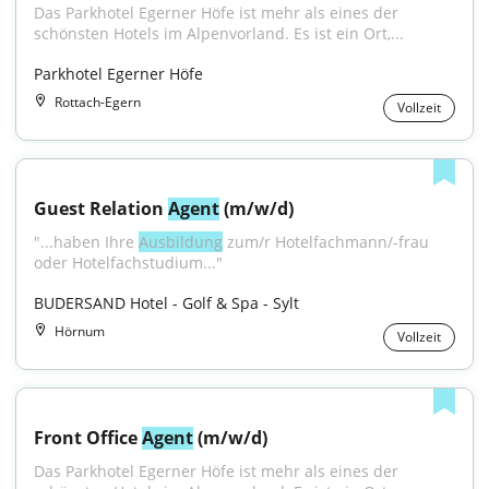
Das Parkhotel Egerner Höfe ist mehr als eines der 
schönsten Hotels im Alpenvorland. Es ist ein Ort,...
Parkhotel Egerner Höfe
Rottach-Egern
Vollzeit
Guest Relation 
Agent
 (m/w/d)
"...haben Ihre 
Ausbildung
 zum/r Hotelfachmann/-frau 
oder Hotelfachstudium..."
BUDERSAND Hotel - Golf & Spa - Sylt
Hörnum
Vollzeit
Front Office 
Agent
 (m/w/d)
Das Parkhotel Egerner Höfe ist mehr als eines der 