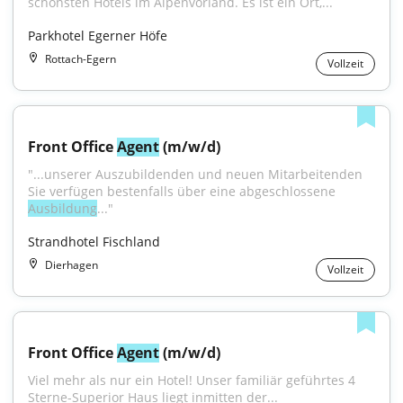
schönsten Hotels im Alpenvorland. Es ist ein Ort,...
Parkhotel Egerner Höfe
Rottach-Egern
Vollzeit
Front Office 
Agent
 (m/w/d)
"...unserer Auszubildenden und neuen Mitarbeitenden 
Sie verfügen bestenfalls über eine abgeschlossene 
Ausbildung
..."
Strandhotel Fischland
Dierhagen
Vollzeit
Front Office 
Agent
 (m/w/d)
Viel mehr als nur ein Hotel! Unser familiär geführtes 4 
Sterne-Superior Haus liegt inmitten der...