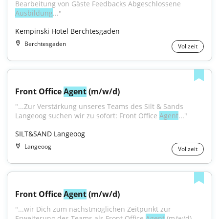
Bearbeitung von Gäste Feedbacks Abgeschlossene 
Ausbildung
..."
Kempinski Hotel Berchtesgaden
Berchtesgaden
Vollzeit
Front Office 
Agent
 (m/w/d)
"...Zur Verstärkung unseres Teams des Silt & Sands 
Langeoog suchen wir zu sofort: Front Office 
Agent
..."
SILT&SAND Langeoog
Langeoog
Vollzeit
Front Office 
Agent
 (m/w/d)
"...wir Dich zum nächstmöglichen Zeitpunkt zur 
Erweiterung des Teams als Front Office 
Agent
 (m/w/d). 