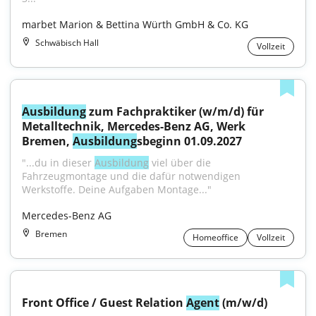
marbet Marion & Bettina Würth GmbH & Co. KG
Schwäbisch Hall
Vollzeit
Ausbildung
 zum Fachpraktiker (w/m/d) für 
Metalltechnik, Mercedes-Benz AG, Werk 
Bremen, 
Ausbildung
sbeginn 01.09.2027
"...du in dieser 
Ausbildung
 viel über die 
Fahrzeugmontage und die dafür notwendigen 
Werkstoffe. Deine Aufgaben Montage..."
Mercedes-Benz AG
Bremen
Homeoffice
Vollzeit
Front Office / Guest Relation 
Agent
 (m/w/d)