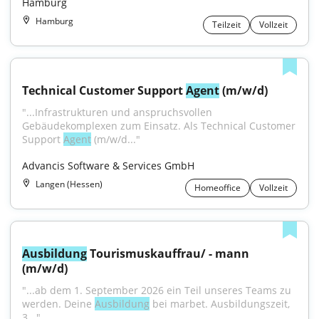
Hamburg
Hamburg
Teilzeit
Vollzeit
Technical Customer Support 
Agent
 (m/w/d)
"...Infrastrukturen und anspruchsvollen 
Gebäudekomplexen zum Einsatz. Als Technical Customer 
Support 
Agent
 (m/w/d..."
Advancis Software & Services GmbH
Langen (Hessen)
Homeoffice
Vollzeit
Ausbildung
 Tourismuskauffrau/ - mann 
(m/w/d)
"...ab dem 1. September 2026 ein Teil unseres Teams zu 
werden. Deine 
Ausbildung
 bei marbet. Ausbildungszeit, 
3..."