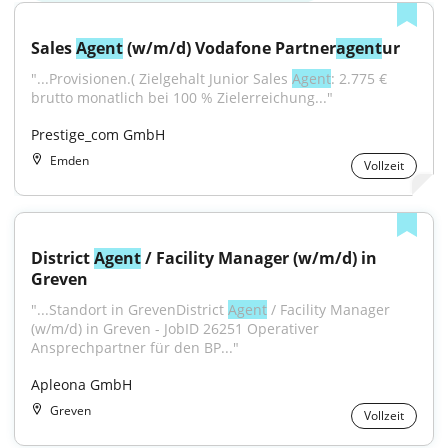
Sales 
Agent
 (w/m/d) Vodafone Partner
agent
ur
"...Provisionen.( Zielgehalt Junior Sales 
Agent
: 2.775 € 
brutto monatlich bei 100 % Zielerreichung..."
Prestige_com GmbH
Emden
Vollzeit
District 
Agent
 / Facility Manager (w/m/d) in 
Greven
"...Standort in GrevenDistrict 
Agent
 / Facility Manager 
(w/m/d) in Greven - JobID 26251 Operativer 
Ansprechpartner für den BP..."
Apleona GmbH
Greven
Vollzeit