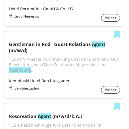
Hotel Bornmühle GmbH & Co. KG
Groß Nemerow
Vollzeit
Gentleman in Red - Guest Relations 
Agent
(m/w/d)
"...und VIP-Gäste Durchführung Check-In und Check-Out 
Bearbeitung von Gäste Feedbacks Abgeschlossene 
Ausbildung
..."
Kempinski Hotel Berchtesgaden
Berchtesgaden
Vollzeit
Reservation 
Agent
 (m/w/d/k.A.)
"...Sie haben ein Auge fürs Detail und finden im 