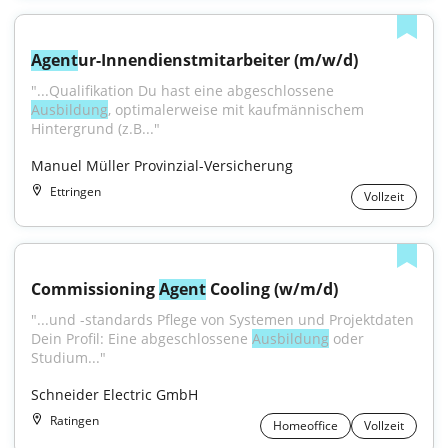
Agent
ur-Innendienstmitarbeiter (m/w/d)
"...Qualifikation Du hast eine abgeschlossene 
Ausbildung
, optimalerweise mit kaufmännischem 
Hintergrund (z.B..."
Manuel Müller Provinzial-Versicherung
Ettringen
Vollzeit
Commissioning 
Agent
 Cooling (w/m/d)
"...und -standards Pflege von Systemen und Projektdaten 
Dein Profil: Eine abgeschlossene 
Ausbildung
 oder 
Studium..."
Schneider Electric GmbH
Ratingen
Homeoffice
Vollzeit