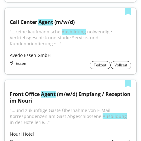
Call Center 
Agent
 (m/w/d)
"...keine kaufmännische 
Ausbildung
 notwendig • 
Vertriebsgeschick und starke Service- und 
Kundenorientierung •..."
Avedo Essen GmbH
Essen
Teilzeit
Vollzeit
Front Office 
Agent
 (m/w/d) Empfang / Rezeption 
im Nouri
"...und zukünftige Gäste Übernahme von E-Mail 
Korrespondenzen am Gast Abgeschlossene 
Ausbildung
in der Hotellerie..."
Nouri Hotel