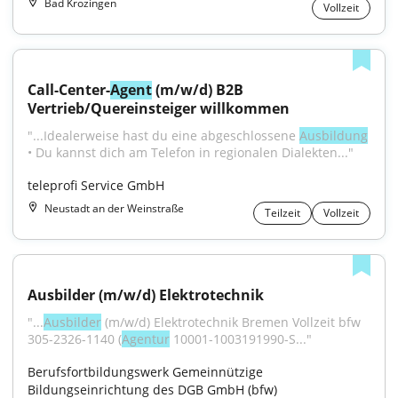
Bad Krozingen
Vollzeit
Call-Center-
Agent
 (m/w/d) B2B 
Vertrieb/Quereinsteiger willkommen
"...Idealerweise hast du eine abgeschlossene 
Ausbildung
• Du kannst dich am Telefon in regionalen Dialekten..."
teleprofi Service GmbH
Neustadt an der Weinstraße
Teilzeit
Vollzeit
Ausbilder (m/w/d) Elektrotechnik
"...
Ausbilder
 (m/w/d) Elektrotechnik Bremen Vollzeit bfw 
305-2326-1140 (
Agentur
 10001-1003191990-S..."
Berufsfortbildungswerk Gemeinnützige 
Bildungseinrichtung des DGB GmbH (bfw)