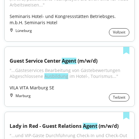
Arbeitsweisen..."
Seminaris Hotel- und Kongressstätten Betriebsges. 
m.b.H. Seminaris Hotel
Lüneburg
Vollzeit
Guest Service Center 
Agent
 (m/w/d)
"...Gästeservices Bearbeitung von Gästebewertungen 
Abgeschlossene 
Ausbildung
 im Hotel-, Tourismus..."
VILA VITA Marburg SE
Marburg
Teilzeit
Lady in Red - Guest Relations 
Agent
 (m/w/d)
"...und VIP-Gäste Durchführung Check-In und Check-Out 