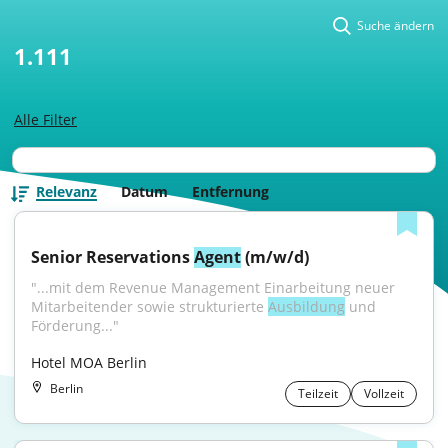
Suche ändern
1.111
Alle Filter
Relevanz
Datum
Entfernung
Senior Reservations 
Agent
 (m/w/d)
"...mit dem Revenue Management Einarbeitung neuer 
Mitarbeitender sowie strukturierte 
Ausbildung
 und 
Förderung..."
Hotel MOA Berlin
Berlin
Teilzeit
Vollzeit