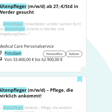
Altenpfleger
 (m/w/d) ab 27,-€/Std in 
Werder gesucht
...
Altenpfleger
 (m/w/d)Über unsWir suchen Dich! 
ls 
Altenpfleger
 (m/w/d) in Werder und 
Umgebung!Dein..."
Medical Care Personalservice
Potsdam
Homeoffice
Vollzeit
Von 33.400,00 € bis 62.900,00 €
Altenpfleger
 (m/w/d) – Pflege, die 
wirklich ankommt!
...
Altenpfleger
 (m/w/d) – Pflege, die wirklich 