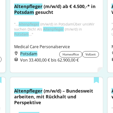
Altenpfleger
 (m/w/d) ab € 4.500,-* in 
Potsdam
 gesucht
"...
Altenpfleger
 (m/w/d) in PotsdamÜber unsWir 
"
suchen Dich! Als 
Altenpfleger
 (m/w/d) in 
A
Potsdam
..."
Medical Care Personalservice
Potsdam
Homeoffice
Vollzeit
Von 33.400,00 € bis 62.900,00 €
Altenpfleger
 (m/w/d) – Bundesweit 
arbeiten, mit Rückhalt und 
Perspektive
 
"