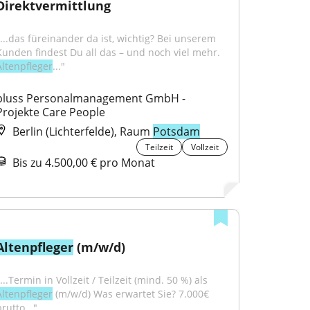
Direktvermittlung
"...das füreinander da ist, wichtig? Bei unserem 
Kunden findest Du all das – und noch viel mehr. 
Altenpfleger
..."
pluss Personalmanagement GmbH - 
Projekte Care People
Berlin (Lichterfelde), Raum
Potsdam
Teilzeit
Vollzeit
Bis zu 4.500,00 € pro Monat
Altenpfleger
 (m/w/d)
"...Termin in Vollzeit / Teilzeit (mind. 50 %) als 
Altenpfleger
 (m/w/d) Was erwartet Sie? 7.000€ 
rutto..."