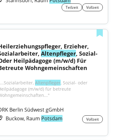
Stahnsdorf, Raum
Potsdam
Teilzeit
Vollzeit
Heilerziehungspfleger, Erzieher, 
Sozialarbeiter, 
Altenpfleger
, Sozial- 
Oder Heilpädagoge (m/w/d) Für 
Betreute Wohngemeinschaften
...Sozialarbeiter, 
Altenpfleger
, Sozial- oder 
Heilpädagoge (m/w/d) für betreute 
Wohngemeinschaften..."
DRK Berlin Südwest gGmbH
Buckow, Raum
Potsdam
Vollzeit