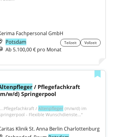
Kerima Fachpersonal GmbH
Potsdam
Teilzeit
Vollzeit
Ab 5.100,00 € pro Monat
Altenpfleger
 / Pflegefachkraft 
(m/w/d) Springerpool
...Pflegefachkraft / 
Altenpfleger
 (m/w/d) im 
Springerpool - Flexible Wunschdienste..."
Caritas Klinik St. Anna Berlin Charlottenburg