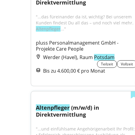
Direktvermittlung
"...das füreinander da ist, wichtig? Bei unserem 
Kunden findest Du all das – und noch viel mehr. 
Altenpfleger
..."
pluss Personalmanagement GmbH - 
Projekte Care People
Werder (Havel), Raum
Potsdam
Teilzeit
Vollzeit
Bis zu 4.600,00 € pro Monat
Altenpfleger
 (m/w/d) in 
Direktvermittlung
"...und einfühlsame Angehörigenarbeit Ihr Profil: 
• Erfolgreich abgeschlossene Ausbildung als 