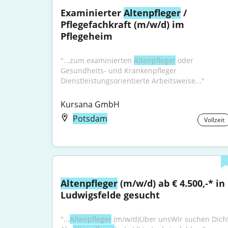
Examinierter 
Altenpfleger
 / 
Pflegefachkraft (m/w/d) im 
Pflegeheim
"...zum examinierten 
Altenpfleger
 oder 
Gesundheits- und Krankenpfleger 
Dienstleistungsorientierte Arbeitsweise..."
Kursana GmbH
Potsdam
Vollzeit
Altenpfleger
 (m/w/d) ab € 4.500,-* in 
Ludwigsfelde gesucht
"...
Altenpfleger
 (m/w/d)Über unsWir suchen Dich!