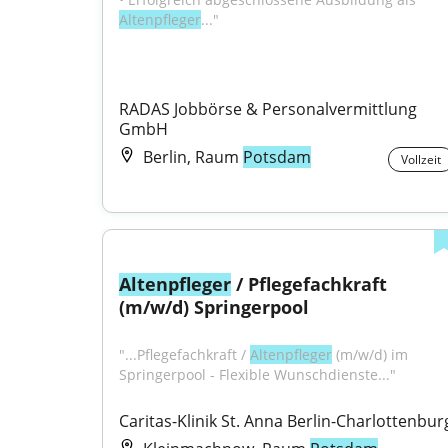
Altenpfleger
..."
RADAS Jobbörse & Personalvermittlung 
GmbH
Berlin, Raum
Potsdam
Vollzeit
Altenpfleger
 / Pflegefachkraft 
(m/w/d) Springerpool
"...Pflegefachkraft / 
Altenpfleger
 (m/w/d) im 
Springerpool - Flexible Wunschdienste..."
Caritas-Klinik St. Anna Berlin-Charlottenbur