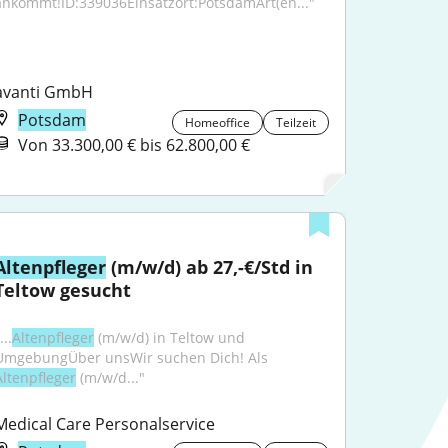
ankommt!ID:339036Einsatzort:PotsdamArt(en..."
avanti GmbH
Potsdam
Homeoffice
Teilzeit
Von 33.300,00 € bis 62.800,00 €
Altenpfleger
 (m/w/d) ab 27,-€/Std in 
Teltow gesucht
...
Altenpfleger
 (m/w/d) in Teltow und 
UmgebungÜber unsWir suchen Dich! Als 
Altenpfleger
 (m/w/d..."
Medical Care Personalservice