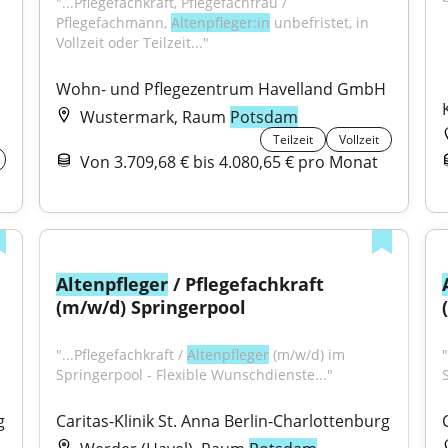
"...Pflegefachkraft, Pflegefachfrau / 
Pflegefachmann, 
Altenpfleger:in
 unbefristet, in 
Vollzeit oder Teilzeit..."
Wohn- und Pflegezentrum Havelland GmbH
Wustermark, Raum
Potsdam
Teilzeit
Vollzeit
Von 3.709,68 € bis 4.080,65 € pro Monat
Altenpfleger
 / Pflegefachkraft 
(m/w/d) Springerpool
"...Pflegefachkraft / 
Altenpfleger
 (m/w/d) im 
"
Springerpool - Flexible Wunschdienste..."
g
Caritas-Klinik St. Anna Berlin-Charlottenburg