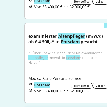
Potsdam
Homeoffice
Vollzeit
Von 33.400,00 € bis 62.900,00 €
examinierter 
Altenpfleger
 (m/w/d) 
ab € 4.500,-* in 
Potsdam
 gesucht
"...Über unsWir suchen Dich! Als examinierter 
Altenpfleger
 (m/w/d) in 
Potsdam
! Du bist mit 
Herz..."
Medical Care Personalservice
Potsdam
Homeoffice
Vollzeit
Von 33.400,00 € bis 62.900,00 €