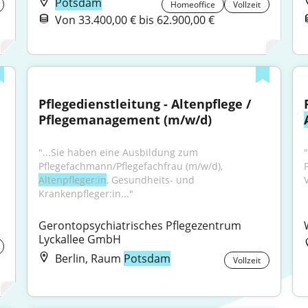
Potsdam
Homeoffice
Vollzeit
Von 33.400,00 € bis 62.900,00 €
Pflegedienstleitung - Altenpflege / 
Pflegemanagement (m/w/d)
"...Sie haben eine Ausbildung zum 
"
Pflegefachmann/Pflegefachfrau (m/w/d), 
Altenpfleger:in
, Gesundheits- und 
V
Krankenpfleger:in..."
Gerontopsychiatrisches Pflegezentrum 
Lyckallee GmbH
Berlin, Raum
Potsdam
Vollzeit