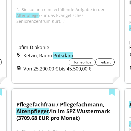
"...Sie suchen eine erfüllende Aufgabe in der 
Altenpflege
?Für das Evangelisches 
Seniorenzentrum Kurt..."
Lafim-Diakonie
Ketzin, Raum
Potsdam
Homeoffice
Teilzeit
Von 25.200,00 € bis 45.500,00 €
Pflegefachfrau / Pflegefachmann, 
Altenpfleger
/in im SPZ Wustermark 
(3709.68 EUR pro Monat)
b