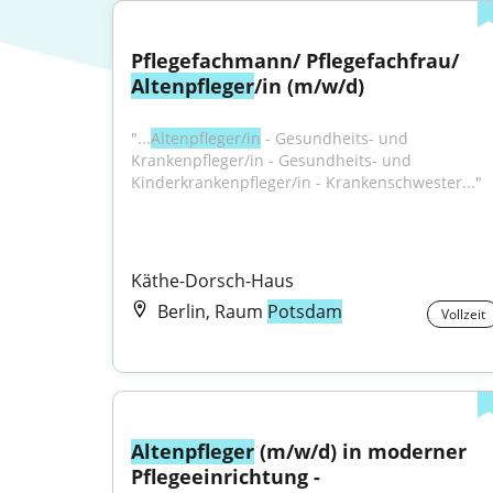
Pflegefachmann/ Pflegefachfrau/ 
Altenpfleger
/in (m/w/d)
"...
Altenpfleger/in
 - Gesundheits- und 
Krankenpfleger/in - Gesundheits- und 
Kinderkrankenpfleger/in - Krankenschwester..."
Käthe-Dorsch-Haus
Berlin, Raum
Potsdam
Vollzeit
Altenpfleger
 (m/w/d) in moderner 
Pflegeeinrichtung - 