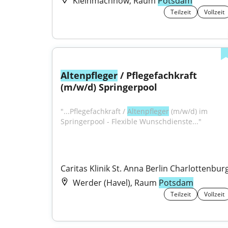
Kleinmachnow, Raum
Potsdam
Teilzeit
Vollzeit
Altenpfleger
 / Pflegefachkraft 
(m/w/d) Springerpool
"...Pflegefachkraft / 
Altenpfleger
 (m/w/d) im 
Springerpool - Flexible Wunschdienste..."
Caritas Klinik St. Anna Berlin Charlottenbur
Werder (Havel), Raum
Potsdam
Teilzeit
Vollzeit