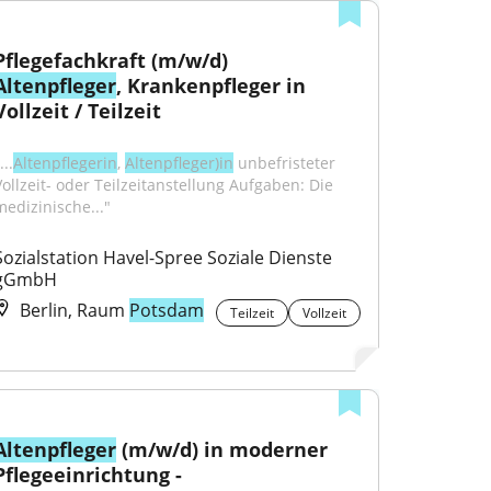
Pflegefachkraft (m/w/d) 
Altenpfleger
, Krankenpfleger in 
Vollzeit / Teilzeit
...
Altenpflegerin
, 
Altenpfleger)in
 unbefristeter 
Vollzeit- oder Teilzeitanstellung Aufgaben: Die 
medizinische..."
Sozialstation Havel-Spree Soziale Dienste 
gGmbH
Berlin, Raum
Potsdam
Teilzeit
Vollzeit
Altenpfleger
 (m/w/d) in moderner 
Pflegeeinrichtung - 