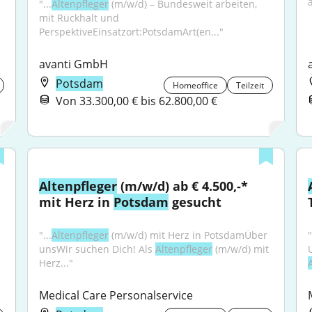
"...
Altenpfleger
 (m/w/d) – Bundesweit arbeiten, 
mit Rückhalt und 
PerspektiveEinsatzort:PotsdamArt(en..."
avanti GmbH
Potsdam
Homeoffice
Teilzeit
Von 33.300,00 € bis 62.800,00 €
Altenpfleger
 (m/w/d) ab € 4.500,-* 
mit Herz in 
Potsdam
 gesucht
"...
Altenpfleger
 (m/w/d) mit Herz in PotsdamÜber 
"
unsWir suchen Dich! Als 
Altenpfleger
 (m/w/d) mit 
Herz..."
Medical Care Personalservice