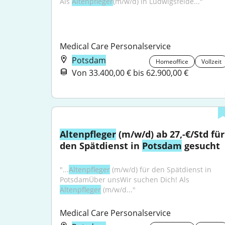
Als 
Altenpfleger
(m/w/d) in Ludwigsfelde..."
Medical Care Personalservice
Potsdam
Homeoffice
Vollzeit
Von 33.400,00 € bis 62.900,00 €
Altenpfleger
 (m/w/d) ab 27,-€/Std für 
den Spätdienst in 
Potsdam
 gesucht
"...
Altenpfleger
 (m/w/d) für den Spätdienst in 
PotsdamÜber unsWir suchen Dich! Als 
Altenpfleger
 (m/w/d..."
Medical Care Personalservice