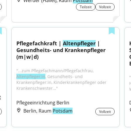
Werder (Havel), Raum
Potsdam
Teilzeit
Vollzeit
Pflegefachkraft | 
Altenpfleger
 | 
Gesundheits- und Krankenpfleger 
(m|w|d)
"...zum Pflegefachmann/Pflegefachfrau, 
Altenpfleger:in
, Gesundheits- und 
"
Krankenpfleger:in, Kinderkrankenpfleger oder 
Krankenschwester..."
g
Pflegeeinrichtung Berlin
Berlin, Raum
Potsdam
Vollzeit