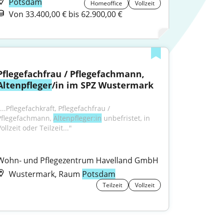
Potsdam
Homeoffice
Vollzeit
Von 33.400,00 € bis 62.900,00 €
Pflegefachfrau / Pflegefachmann, 
Altenpfleger
/in im SPZ Wustermark
...Pflegefachkraft, Pflegefachfrau / 
Pflegefachmann, 
Altenpfleger:in
 unbefristet, in 
ollzeit oder Teilzeit..."
Wohn- und Pflegezentrum Havelland GmbH
Wustermark, Raum
Potsdam
Teilzeit
Vollzeit