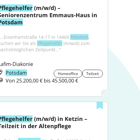
Pflegehelfer
 (m/w/d) – 
Seniorenzentrum Emmaus-Haus in 
Potsdam
"...Eisenhartstraße 14-17 in 14469 
Potsdam
, 
suchen wir Sie als 
Pflegehelfer
 (m/w/d) zum 
nächstmöglichen Zeitpunkt..."
Lafim-Diakonie
Potsdam
Homeoffice
Teilzeit
Von 25.200,00 € bis 45.500,00 €
Pflegehelfer
 (m/w/d) in Ketzin – 
Teilzeit in der Altenpflege