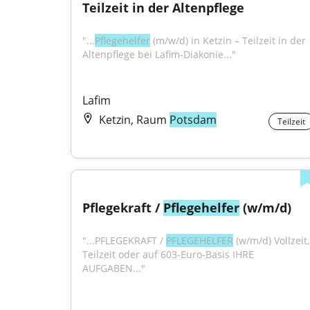
Teilzeit in der Altenpflege
"...
Pflegehelfer
 (m/w/d) in Ketzin – Teilzeit in der 
Altenpflege bei Lafim-Diakonie..."
Lafim
Ketzin, Raum
Potsdam
Teilzeit
Pflegekraft / 
Pflegehelfer
 (w/m/d)
"...PFLEGEKRAFT / 
PFLEGEHELFER
 (w/m/d) Vollzeit, 
Teilzeit oder auf 603-Euro-Basis IHRE 
AUFGABEN..."