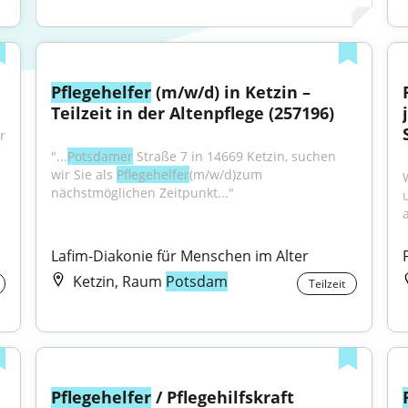
Pflegehelfer
 (m/w/d) in Ketzin – 
Teilzeit in der Altenpflege (257196)
 
"...
Potsdamer
 Straße 7 in 14669 Ketzin, suchen 
wir Sie als 
Pflegehelfer
(m/w/d)zum 
nächstmöglichen Zeitpunkt..."
Lafim-Diakonie für Menschen im Alter
Ketzin, Raum
Potsdam
Teilzeit
Pflegehelfer
 / Pflegehilfskraft