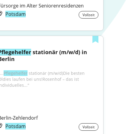
Fürsorge im Alter Seniorenresidenzen
Potsdam
Vollzeit
Pflegehelfer
 stationär (m/w/d) in 
Berlin
...
Pflegehelfer
 stationär (m/w/d)Die besten 
Oldies laufen bei uns!Rosenhof – das ist 
ndividuelles..."
Berlin-Zehlendorf
Potsdam
Vollzeit