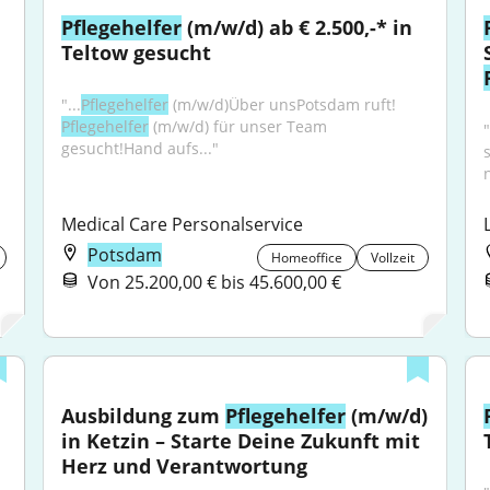
Pflegehelfer
 (m/w/d) ab € 2.500,-* in 
Teltow gesucht
"...
Pflegehelfer
 (m/w/d)Über unsPotsdam ruft! 
Pflegehelfer
 (m/w/d) für unser Team 
gesucht!Hand aufs..."
Medical Care Personalservice
Potsdam
Homeoffice
Vollzeit
Von 25.200,00 € bis 45.600,00 €
Ausbildung zum 
Pflegehelfer
 (m/w/d) 
in Ketzin – Starte Deine Zukunft mit 
Herz und Verantwortung