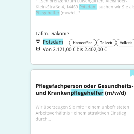
"...Seniorenzentrum Luisengarten, Alexander-
Klein-Straße 4, 14469 
Potsdam
Pflegehelfer
 (m/w/d..."
Lafim-Diakonie
Potsdam
Homeoffice
Teilzeit
Vollzeit
Von 2.121,00 € bis 2.402,00 €
Pflegefachperson oder Gesundheits-
und Kranken
pflegehelfer
 (m/w/d)
Wir überzeugen Sie mit: • einem unbefristeten 
Arbeitsverhältnis • einem attraktiven Einstieg 
durch...