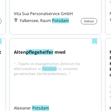
i
Vita Sua Personalservice GmbH
Falkensee, Raum
Potsdam
Vollzeit
 
Alten
pflegehelfer
 mwd
"...Teams im Evangelischen Zentrum für 
Altersmedizin in 
Potsdam
! In unserem 
geriatrischen Fachkrankenhaus..."
s
Alexianer 
Potsdam