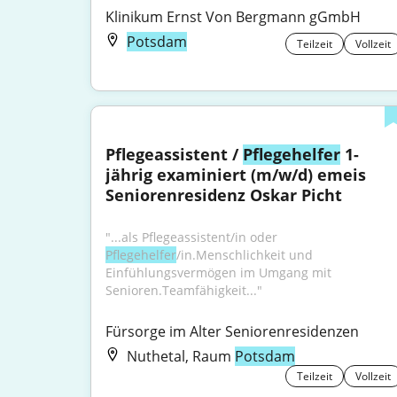
Klinikum Ernst Von Bergmann gGmbH
Potsdam
Teilzeit
Vollzeit
Pflegeassistent / 
Pflegehelfer
 1-
jährig examiniert (m/w/d) emeis 
Seniorenresidenz Oskar Picht
"...als Pflegeassistent/in oder 
Pflegehelfer
/in.Menschlichkeit und 
Einfühlungsvermögen im Umgang mit 
Senioren.Teamfähigkeit..."
Fürsorge im Alter Seniorenresidenzen
Nuthetal, Raum
Potsdam
Teilzeit
Vollzeit