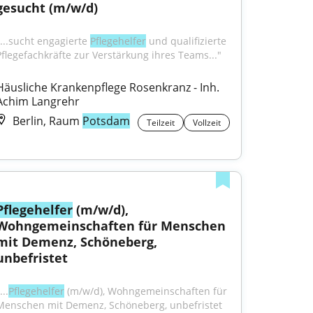
gesucht (m/w/d)
"...sucht engagierte 
Pflegehelfer
 und qualifizierte 
Pflegefachkräfte zur Verstärkung ihres Teams..."
Häusliche Krankenpflege Rosenkranz - Inh. 
Achim Langrehr
Berlin, Raum
Potsdam
Teilzeit
Vollzeit
Pflegehelfer
 (m/w/d), 
Wohngemeinschaften für Menschen 
mit Demenz, Schöneberg, 
unbefristet
...
Pflegehelfer
 (m/w/d), Wohngemeinschaften für 
Menschen mit Demenz, Schöneberg, unbefristet 