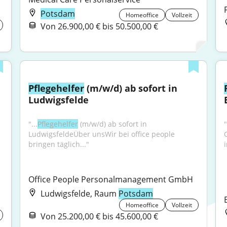
Potsdam
Homeoffice
Vollzeit
Von 26.900,00 € bis 50.500,00 €
Pflegehelfer
 (m/w/d) ab sofort in 
Ludwigsfelde
"...
Pflegehelfer
 (m/w/d) ab sofort in 
"
LudwigsfeldeÜber unsWir bei office people 
bringen täglich..."
i
Office People Personalmanagement GmbH
Ludwigsfelde, Raum
Potsdam
Homeoffice
Vollzeit
Von 25.200,00 € bis 45.600,00 €