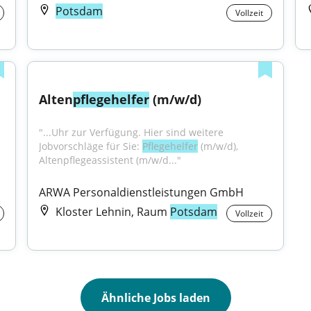
Potsdam
Vollzeit
Alten
pflegehelfer
 (m/w/d)
"...Uhr zur Verfügung. Hier sind weitere 
Jobvorschläge für Sie: 
Pflegehelfer
 (m/w/d), 
Altenpflegeassistent (m/w/d..."
ARWA Personaldienstleistungen GmbH
Kloster Lehnin, Raum
Potsdam
Vollzeit
Ähnliche Jobs laden