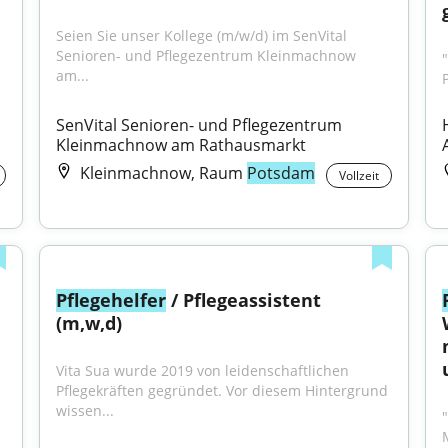
Seien Sie unser Kollege (m/w/d) im SenVital 
Senioren- und Pflegezentrum Kleinmachnow 
am...
SenVital Senioren- und Pflegezentrum 
Kleinmachnow am Rathausmarkt
Kleinmachnow, Raum
Potsdam
Vollzeit
Pflegehelfer
 / Pflegeassistent 
(m,w,d)
Vita Sua wurde 2019 von leidenschaftlichen 
Pflegekräften gegründet. Vor diesem Hintergrund 
wissen...
"