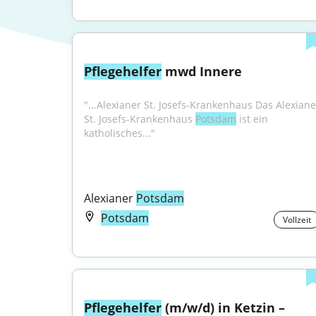
Pflegehelfer
 mwd Innere
"...Alexianer St. Josefs-Krankenhaus Das Alexianer
St. Josefs-Krankenhaus 
Potsdam
 ist ein 
katholisches..."
Alexianer 
Potsdam
Potsdam
Vollzeit
Pflegehelfer
 (m/w/d) in Ketzin – 