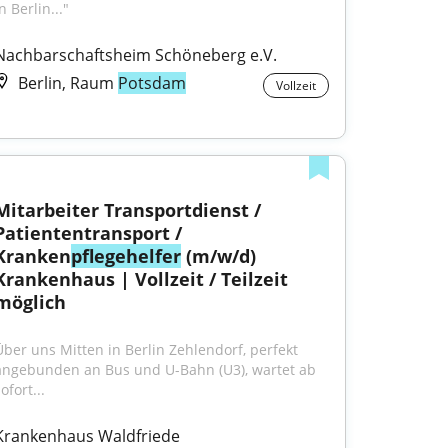
n Berlin..."
Nachbarschaftsheim Schöneberg e.V.
Berlin, Raum
Potsdam
Vollzeit
Mitarbeiter Transportdienst / 
Patiententransport / 
Kranken
pflegehelfer
 (m/w/d) 
Krankenhaus | Vollzeit / Teilzeit 
möglich
Über uns Mitten in Berlin Zehlendorf, perfekt 
angebunden an Bus und U-Bahn (U3), wartet ab 
ofort...
Krankenhaus Waldfriede