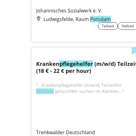
Johannisches Sozialwerk e. V.
Ludwigsfelde, Raum
Potsdam
Teilzeit
Vollzeit
Kranken
pflegehelfer
 (m/w/d) Teilzeit
(18 € - 22 € per hour)
"...Krankenpflegehelfer (m/w/d) Teilzeitfür 
Potsdam
 gesuchtWir suchen im Rahmen..."
Trenkwalder Deutschland