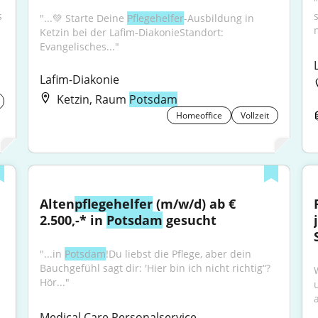
, suchen wir Sie als 
"...💚 Starte Deine 
Pflegehelfer
-Ausbildung in 
Ketzin bei der Lafim-DiakonieStandort: 
Evangelisches..."
Lafim-Diakonie
Ketzin, Raum
Potsdam
Homeoffice
Vollzeit
Alten
pflegehelfer
 (m/w/d) ab € 
2.500,-* in 
Potsdam
 gesucht
"...in 
Potsdam
!Du liebst die Pflege, aber dein 
Bauchgefühl sagt dir: 'Hier bin ich nicht richtig“? 
Hör..."
Medical Care Personalservice