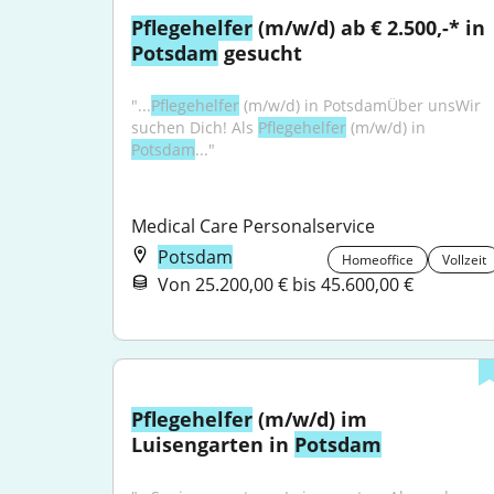
Pflegehelfer
 (m/w/d) ab € 2.500,-* in 
Potsdam
 gesucht
"...
Pflegehelfer
 (m/w/d) in PotsdamÜber unsWir 
suchen Dich! Als 
Pflegehelfer
 (m/w/d) in 
Potsdam
..."
Medical Care Personalservice
Potsdam
Homeoffice
Vollzeit
Von 25.200,00 € bis 45.600,00 €
Pflegehelfer
 (m/w/d) im 
Luisengarten in 
Potsdam