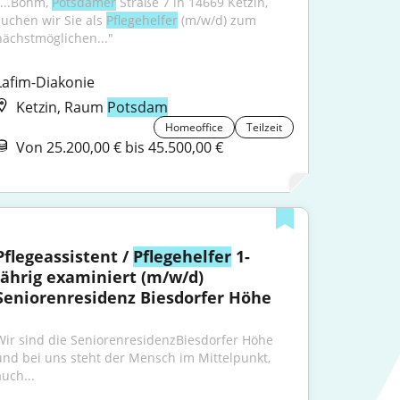
"...Bohm, 
Potsdamer
 Straße 7 in 14669 Ketzin, 
suchen wir Sie als 
Pflegehelfer
 (m/w/d) zum 
nächstmöglichen..."
Lafim-Diakonie
Ketzin, Raum
Potsdam
Homeoffice
Teilzeit
Von 25.200,00 € bis 45.500,00 €
Pflegeassistent / 
Pflegehelfer
 1-
jährig examiniert (m/w/d) 
Seniorenresidenz Biesdorfer Höhe
Wir sind die SeniorenresidenzBiesdorfer Höhe 
und bei uns steht der Mensch im Mittelpunkt, 
auch...