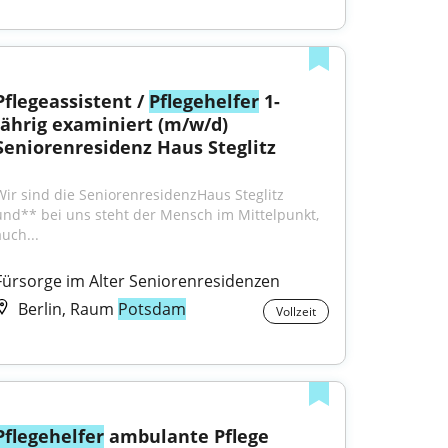
Pflegeassistent / 
Pflegehelfer
 1-
jährig examiniert (m/w/d) 
Seniorenresidenz Haus Steglitz
Wir sind die SeniorenresidenzHaus Steglitz 
und** bei uns steht der Mensch im Mittelpunkt, 
auch...
Fürsorge im Alter Seniorenresidenzen
Berlin, Raum
Potsdam
Vollzeit
Pflegehelfer
 ambulante Pflege 