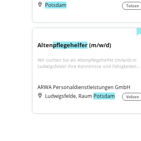
Potsdam
Teilzeit
Alten
pflegehelfer
 (m/w/d)
Wir suchen Sie als Altenpflegehelfer (m/w/d) in 
Ludwigsfelde! Ihre Kenntnisse und Fähigkeiten...
ARWA Personaldienstleistungen GmbH
Ludwigsfelde, Raum
Potsdam
Vollzeit