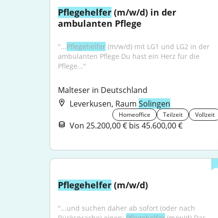
Pflegehelfer
 (m/w/d) in der 
ambulanten Pflege
"...
Pflegehelfer
 (m/w/d) mit LG1 und LG2 in der 
ambulanten Pflege Du hast ein Herz für die 
Pflege..."
Malteser in Deutschland
Leverkusen, Raum
Solingen
Homeoffice
Teilzeit
Vollzeit
Von 25.200,00 € bis 45.600,00 €
Pflegehelfer
 (m/w/d)
"...und suchen daher ab sofort (oder nach 
Rücksprache) einen: 
Pflegehelfer
 (m/w/d) Das 