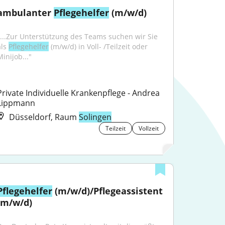
ambulanter 
Pflegehelfer
 (m/w/d)
"...Zur Unterstützung des Teams suchen wir Sie 
ls 
Pflegehelfer
 (m/w/d) in Voll- /Teilzeit oder 
inijob..."
Private Individuelle Krankenpflege - Andrea 
Lippmann
Düsseldorf, Raum
Solingen
Teilzeit
Vollzeit
Pflegehelfer
 (m/w/d)/Pflegeassistent 
(m/w/d)