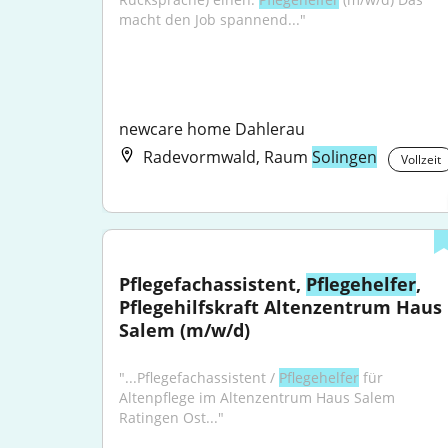
macht den Job spannend..."
newcare home Dahlerau
Radevormwald, Raum
Solingen
Vollzeit
Pflegefachassistent, 
Pflegehelfer
, 
Pflegehilfskraft Altenzentrum Haus 
Salem (m/w/d)
"...Pflegefachassistent / 
Pflegehelfer
 für 
Altenpflege im Altenzentrum Haus Salem 
Ratingen Ost..."