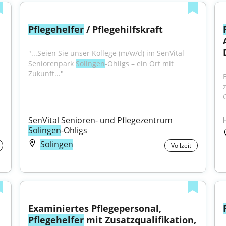
Pflegehelfer
 / Pflegehilfskraft
"...Seien Sie unser Kollege (m/w/d) im SenVital 
Seniorenpark 
Solingen
-Ohligs – ein Ort mit 
Zukunft..."
SenVital Senioren- und Pflegezentrum 
Solingen
-Ohligs
Solingen
Vollzeit
Examiniertes Pflegepersonal, 
Pflegehelfer
 mit Zusatzqualifikation, 