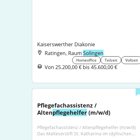
Kaiserswerther Diakonie
Ratingen, Raum
Solingen
Homeoffice
Teilzeit
Vollzeit
Von 25.200,00 € bis 45.600,00 €
Pflegefachassistenz / 
Alten
pflegehelfer
 (m/w/d)
Pflegefachassistenz / Altenpflegehelfer (m/w/d) 
Das Malteserstift St. Katharina im idyllischen...