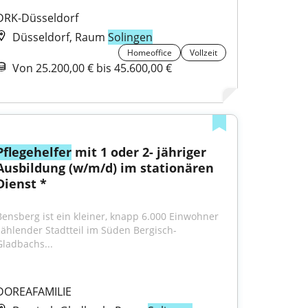
DRK-Düsseldorf
Düsseldorf, Raum
Solingen
Homeoffice
Vollzeit
Von 25.200,00 € bis 45.600,00 €
Pflegehelfer
 mit 1 oder 2- jähriger 
Ausbildung (w/m/d) im stationären 
Dienst *
Bensberg ist ein kleiner, knapp 6.000 Einwohner 
zählender Stadtteil im Süden Bergisch- 
Gladbachs...
DOREAFAMILIE