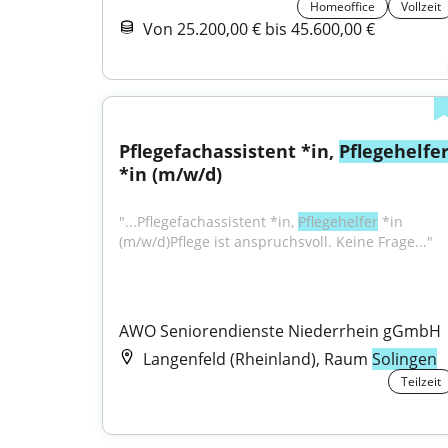
Homeoffice
Vollzeit
Von 25.200,00 € bis 45.600,00 €
Pflegefachassistent *in, 
Pflegehelfe
*in (m/w/d)
"...Pflegefachassistent *in, 
Pflegehelfer
 *in 
(m/w/d)Pflege ist anspruchsvoll. Keine Frage..."
AWO Seniorendienste Niederrhein gGmbH
Langenfeld (Rheinland), Raum
Solingen
Teilzeit