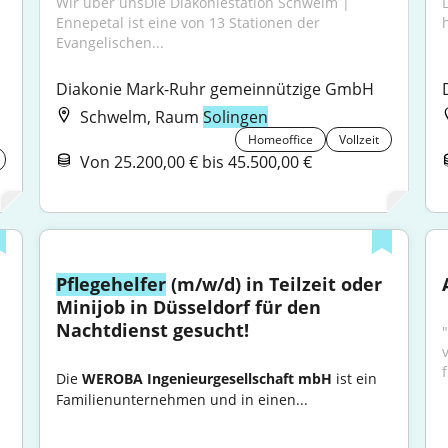
Wir über unsDie Diakoniestation Schwelm | 
Ennepetal ist eine von 13 Stationen der 
Evangelischen...
Diakonie Mark-Ruhr gemeinnützige GmbH
Schwelm, Raum
Solingen
Homeoffice
Vollzeit
Von 25.200,00 € bis 45.500,00 €
Pflegehelfer
 (m/w/d) in Teilzeit oder 
Minijob in Düsseldorf für den 
Nachtdienst gesucht!
"
Die 
WEROBA Ingenieurgesellschaft mbH
 ist ein 
Familienunternehmen und in einen...
