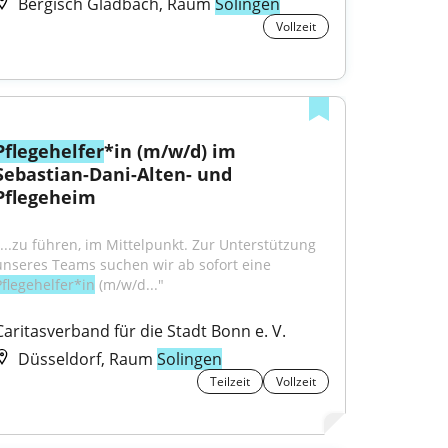
Bergisch Gladbach, Raum
Solingen
Vollzeit
Pflegehelfer
*in (m/w/d) im 
Sebastian-Dani-Alten- und 
Pflegeheim
"...zu führen, im Mittelpunkt. Zur Unterstützung 
unseres Teams suchen wir ab sofort eine 
Pflegehelfer*in
 (m/w/d..."
Caritasverband für die Stadt Bonn e. V.
Düsseldorf, Raum
Solingen
Teilzeit
Vollzeit