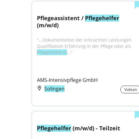
Pflegeassistent / 
Pflegehelfer
(m/w/d)
"...Dokumentation der erbrachten Leistungen 
Qualifikation Erfahrung in der Pflege oder als 
Pflegehelfer:in
..."
AMS-Intensivpflege GmbH
Solingen
Vollzeit
Pflegehelfer
 (m/w/d) - Teilzeit