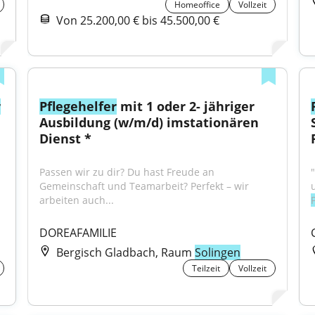
Homeoffice
Vollzeit
Von 25.200,00 € bis 45.500,00 €
r
Pflegehelfer
 mit 1 oder 2- jähriger 
Ausbildung (w/m/d) imstationären 
Dienst *
Passen wir zu dir? Du hast Freude an 
Gemeinschaft und Teamarbeit? Perfekt – wir 
arbeiten auch...
DOREAFAMILIE
Bergisch Gladbach, Raum
Solingen
Teilzeit
Vollzeit