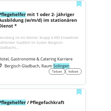
Pflegehelfer
 mit 1 oder 2- jähriger 
Ausbildung (w/m/d) im stationären 
Dienst *
Bensberg ist ein kleiner, knapp 6.000 Einwohner 
zählender Stadtteil im Süden Bergisch- 
Gladbachs...
Hotel, Gastronomie & Catering Karriere
Bergisch Gladbach, Raum
Solingen
Teilzeit
Vollzeit
Pflegehelfer
 / Pflegefachkraft