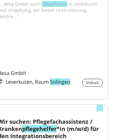
"...Besa GmbH sucht 
Pflegehelfer
 in Leverkusen 
und Umgebung. wir bieten Unterstützung, 
lexible..."
Besa GmbH
Leverkusen, Raum
Solingen
Vollzeit
Wir suchen: Pflegefachassistenz / 
Kranken
pflegehelfer
*in (m/w/d) für 
den Integrationsbereich