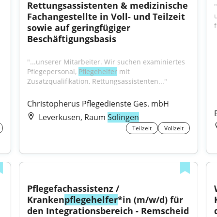
Rettungsassistenten & medizinische 
Fachangestellte in Voll- und Teilzeit 
f
sowie auf geringfügiger 
Beschäftigungsbasis
"...unserer Mitarbeiter. Wir suchen examiniertes 
Pflegepersonal, 
Pflegehelfer
 mit 
Zusatzqualifikation, Rettungsassistenten..."
Christopherus Pflegedienste Ges. mbH
Leverkusen, Raum
Solingen
Teilzeit
Vollzeit
Pflegefachassistenz / 
Kranken
pflegehelfer
*in (m/w/d) für 
den Integrationsbereich - Remscheid