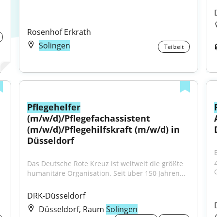
Rosenhof Erkrath
Solingen
Teilzeit
Pflegehelfer
(m/w/d)/Pflegefachassistent 
(m/w/d)/Pflegehilfskraft (m/w/d) in 
Düsseldorf
Das Deutsche Rote Kreuz ist weltweit die größte 
humanitäre Organisation. Seit über 150 Jahren...
DRK-Düsseldorf
Düsseldorf, Raum
Solingen