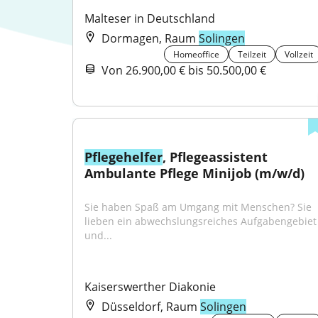
Malteser in Deutschland
Dormagen, Raum
Solingen
Homeoffice
Teilzeit
Vollzeit
Von 26.900,00 € bis 50.500,00 €
Pflegehelfer
, Pflegeassistent 
Ambulante Pflege Minijob (m/w/d)
Sie haben Spaß am Umgang mit Menschen? Sie 
lieben ein abwechslungsreiches Aufgabengebiet 
und...
Kaiserswerther Diakonie
Düsseldorf, Raum
Solingen