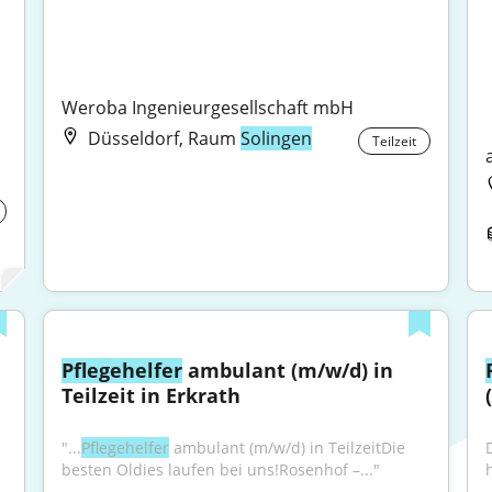
Weroba Ingenieurgesellschaft mbH
Düsseldorf, Raum
Solingen
Teilzeit
Pflegehelfer
 ambulant (m/w/d) in 
Teilzeit in Erkrath
"...
Pflegehelfer
 ambulant (m/w/d) in TeilzeitDie 
besten Oldies laufen bei uns!Rosenhof –..."