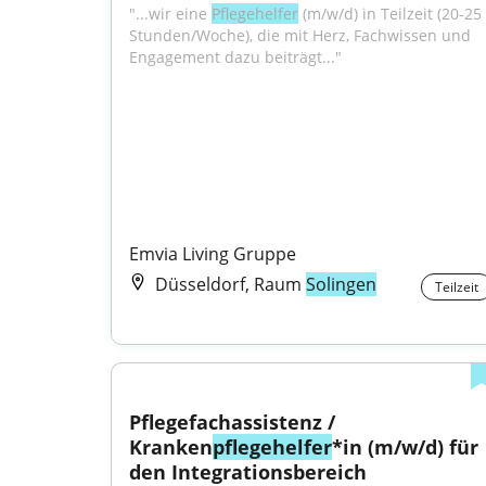
"...wir eine 
Pflegehelfer
 (m/w/d) in Teilzeit (20-25 
Stunden/Woche), die mit Herz, Fachwissen und 
Engagement dazu beiträgt..."
Emvia Living Gruppe
Düsseldorf, Raum
Solingen
Teilzeit
Pflegefachassistenz / 
Kranken
pflegehelfer
*in (m/w/d) für 
den Integrationsbereich