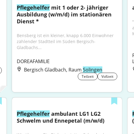
Pflegehelfer
 mit 1 oder 2- jähriger 
Ausbildung (w/m/d) im stationären 
Dienst *
a
M
Bensberg ist ein kleiner, knapp 6.000 Einwohner 
zählender Stadtteil im Süden Bergisch- 
Gladbachs...
DOREAFAMILIE
Bergisch Gladbach, Raum
Solingen
Teilzeit
Vollzeit
Pflegehelfer
 ambulant LG1 LG2 
Schwelm und Ennepetal (m/w/d)