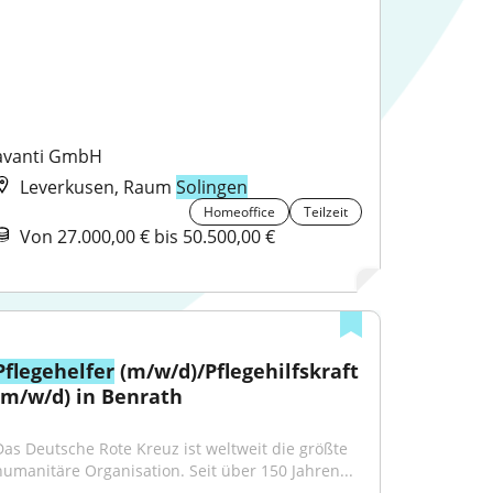
avanti GmbH
Leverkusen, Raum
Solingen
Homeoffice
Teilzeit
Von 27.000,00 € bis 50.500,00 €
Pflegehelfer
 (m/w/d)/Pflegehilfskraft 
(m/w/d) in Benrath
Das Deutsche Rote Kreuz ist weltweit die größte 
humanitäre Organisation. Seit über 150 Jahren...