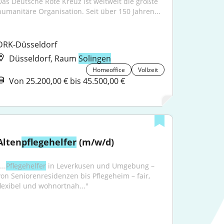
Das Deutsche Rote Kreuz ist weltweit die größte 
humanitäre Organisation. Seit über 150 Jahren...
DRK-Düsseldorf
Düsseldorf, Raum
Solingen
Homeoffice
Vollzeit
Von 25.200,00 € bis 45.500,00 €
Alten
pflegehelfer
 (m/w/d)
...
Pflegehelfer
 in Leverkusen und Umgebung – 
von Seniorenresidenzen bis Pflegeheim – fair, 
flexibel und wohnortnah..."