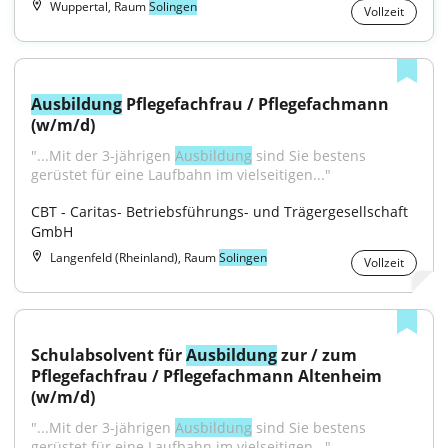
Wuppertal, Raum
Solingen
Vollzeit
Ausbildung
 Pflegefachfrau / Pflegefachmann 
(w/m/d)
"...Mit der 3-jährigen 
Ausbildung
 sind Sie bestens 
gerüstet für eine Laufbahn im vielseitigen..."
CBT - Caritas- Betriebsführungs- und Trägergesellschaft 
GmbH
Langenfeld (Rheinland), Raum
Solingen
Vollzeit
Schulabsolvent für 
Ausbildung
 zur / zum 
Pflegefachfrau / Pflegefachmann Altenheim 
(w/m/d)
"...Mit der 3-jährigen 
Ausbildung
 sind Sie bestens 
gerüstet für eine Laufbahn im vielseitigen..."