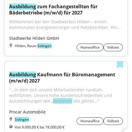
Ausbildung
 zum Fachangestellten für 
Bäderbetriebe (m/w/d) für 2027
Willkommen bei den Stadtwerken Hilden – einem 
kommunalen Energieversorger und Netzbetreiber. Wir...
Stadtwerke Hilden GmbH
Hilden, Raum
Solingen
Homeoffice
Vollzeit
Ausbildung
 Kaufmann für Büromanagement 
(m/w/d) 2027
"...in dem sich unsere Mitarbeitenden rundum 
wohlfühlen. Unsere hohe Kundenzufriedenheit und 
Auszeichnungen wie „
Ausbilder
 des Jahres..."
Procar Automobile
Solingen
Homeoffice
Vollzeit
Von 9.000,00 € bis 18.000,00 €