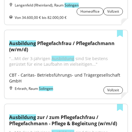
Langenfeld (Rheinland), Raum
Solingen
Homeoffice
Vollzeit
Von 34.600,00 € bis 82.000,00 €
Ausbildung
 Pflegefachfrau / Pflegefachmann 
(w/m/d)
"...Mit der 3-jährigen 
Ausbildung
 sind Sie bestens 
gerüstet für eine Laufbahn im vielseitigen..."
CBT - Caritas- Betriebsführungs- und Trägergesellschaft 
GmbH
Erkrath, Raum
Solingen
Vollzeit
Ausbildung
 zur / zum Pflegefachfrau / 
Pflegefachmann - Pflege & Begleitung (w/m/d)