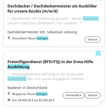
Dachdecker / Dachdeckermeister als Ausbilder 
für unsere Azubis (m/w/d)
"...Dachdecker mit Erfahrung gesucht – werde 
Ausbilder
unserer nächsten Generation. Für unseren..."
Dachdeckermeister Inh. Sebastian Leinung
Düsseldorf, Raum
Solingen
Vollzeit
Freiwilligendienst (BFD/FSJ) in der Erste-Hilfe 
Ausbildung
"...Freiwilligendienst (BFD/FSJ) in der Erste-Hilfe 
Ausbildung
 Wer sich sozial engagieren möchte..."
Malteser in Deutschland
Wuppertal, Raum
Solingen
Homeoffice
Vollzeit
Von 34.600,00 € bis 82.000,00 €