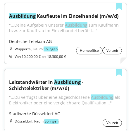
Ausbildung
 Kaufleute im Einzelhandel (m/w/d)
"...Deine AufgabeIn unserer 
Ausbildung
 zum Kaufmann 
bzw. zur Kauffrau im Einzelhandel berätst..."
Deutsche Telekom AG
Wuppertal, Raum
Solingen
Homeoffice
Vollzeit
Von 10.200,00 € bis 18.300,00 €
Leitstandwärter in 
Ausbildung
 - 
Schichtelektriker (m/w/d)
"...Du verfügst über eine abgeschlossene 
Ausbildung
 als 
Elektroniker oder eine vergleichbare Qualifikation..."
Stadtwerke Düsseldorf AG
Düsseldorf, Raum
Solingen
Vollzeit