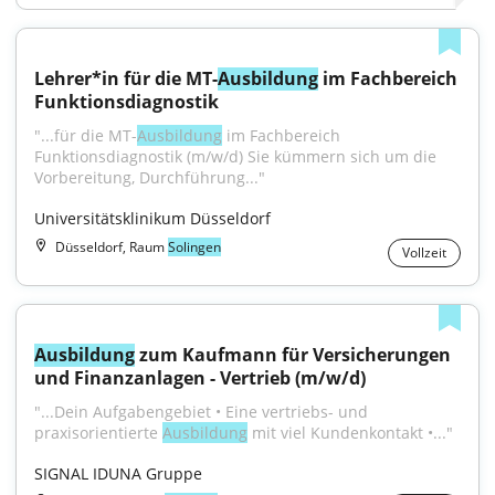
Lehrer*in für die MT-
Ausbildung
 im Fachbereich 
Funktionsdiagnostik
"...für die MT-
Ausbildung
 im Fachbereich 
Funktionsdiagnostik (m/w/d) Sie kümmern sich um die 
Vorbereitung, Durchführung..."
Universitätsklinikum Düsseldorf
Düsseldorf, Raum
Solingen
Vollzeit
Ausbildung
 zum Kaufmann für Versicherungen 
und Finanzanlagen - Vertrieb (m/w/d)
"...Dein Aufgabengebiet • Eine vertriebs- und 
praxisorientierte 
Ausbildung
 mit viel Kundenkontakt •..."
SIGNAL IDUNA Gruppe