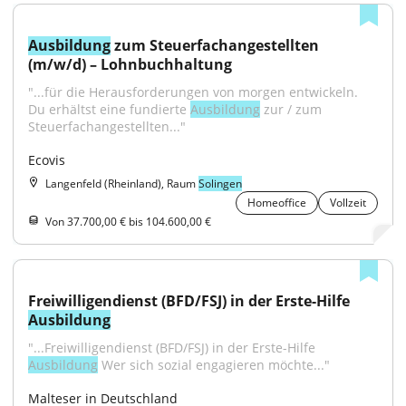
Ausbildung
 zum Steuerfachangestellten 
(m/w/d) – Lohnbuchhaltung
"...für die Herausforderungen von morgen entwickeln. 
Du erhältst eine fundierte 
Ausbildung
 zur / zum 
Steuerfachangestellten..."
Ecovis
Langenfeld (Rheinland), Raum
Solingen
Homeoffice
Vollzeit
Von 37.700,00 € bis 104.600,00 €
Freiwilligendienst (BFD/FSJ) in der Erste-Hilfe 
Ausbildung
"...Freiwilligendienst (BFD/FSJ) in der Erste-Hilfe 
Ausbildung
 Wer sich sozial engagieren möchte..."
Malteser in Deutschland