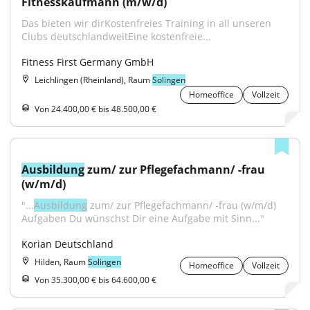
Fitnesskaufmann (m/w/d)
Das bieten wir dirKostenfreies Training in all unseren 
Clubs deutschlandweitEine kostenfreie...
Fitness First Germany GmbH
Leichlingen (Rheinland), Raum
Solingen
Homeoffice
Vollzeit
Von 24.400,00 € bis 48.500,00 €
Ausbildung
 zum/ zur Pflegefachmann/ -frau 
(w/m/d)
"...
Ausbildung
 zum/ zur Pflegefachmann/ -frau (w/m/d) 
Aufgaben Du wünschst Dir eine Aufgabe mit Sinn..."
Korian Deutschland
Hilden, Raum
Solingen
Homeoffice
Vollzeit
Von 35.300,00 € bis 64.600,00 €