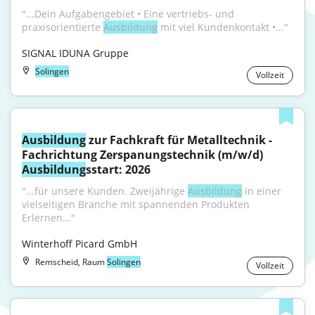
"...Dein Aufgabengebiet • Eine vertriebs- und 
praxisorientierte 
Ausbildung
 mit viel Kundenkontakt •..."
SIGNAL IDUNA Gruppe
Solingen
Vollzeit
Ausbildung
 zur Fachkraft für Metalltechnik - 
Fachrichtung Zerspanungstechnik (m/w/d) 
Ausbildung
sstart: 2026
"...für unsere Kunden. Zweijährige 
Ausbildung
 in einer 
vielseitigen Branche mit spannenden Produkten 
Erlernen..."
Winterhoff Picard GmbH
Remscheid, Raum
Solingen
Vollzeit