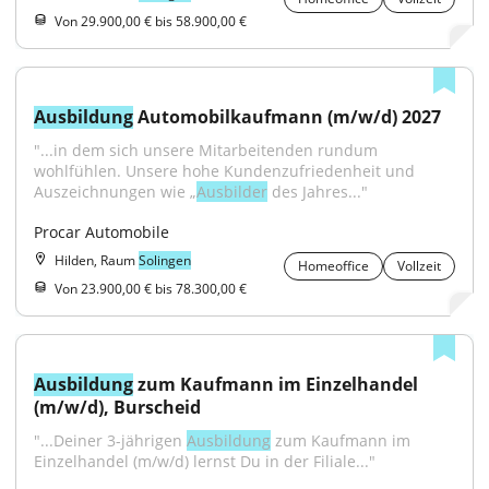
Von 29.900,00 € bis 58.900,00 €
Ausbildung
 Automobilkaufmann (m/w/d) 2027
"...in dem sich unsere Mitarbeitenden rundum 
wohlfühlen. Unsere hohe Kundenzufriedenheit und 
Auszeichnungen wie „
Ausbilder
 des Jahres..."
Procar Automobile
Hilden, Raum
Solingen
Homeoffice
Vollzeit
Von 23.900,00 € bis 78.300,00 €
Ausbildung
 zum Kaufmann im Einzelhandel 
(m/w/d), Burscheid
"...Deiner 3-jährigen 
Ausbildung
 zum Kaufmann im 
Einzelhandel (m/w/d) lernst Du in der Filiale..."