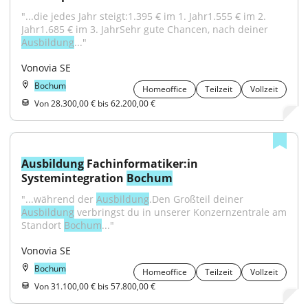
"...die jedes Jahr steigt:1.395 € im 1. Jahr1.555 € im 2. 
Jahr1.685 € im 3. JahrSehr gute Chancen, nach deiner 
Ausbildung
..."
Vonovia SE
Bochum
Homeoffice
Teilzeit
Vollzeit
Von 28.300,00 € bis 62.200,00 €
Ausbildung
 Fachinformatiker:in 
Systemintegration 
Bochum
"...während der 
Ausbildung
.Den Großteil deiner 
Ausbildung
 verbringst du in unserer Konzernzentrale am 
Standort 
Bochum
..."
Vonovia SE
Bochum
Homeoffice
Teilzeit
Vollzeit
Von 31.100,00 € bis 57.800,00 €