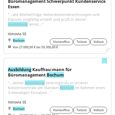
Büromanagement Schwerpunkt Kundenservice 
Essen
"...wie Mietverträge, Nebenkostenabrechnungen und 
Exposés sorgfältig erstellt und prüft.In deiner 
Ausbildung
 lernst..."
Vonovia SE
Bochum
Homeoffice
Teilzeit
Vollzeit
Von 27.000,00 € bis 50.300,00 €
Ausbildung
 Kauffrau:mann für 
Büromanagement 
Bochum
"...deiner 
Ausbildung
 verbringst du in unserer 
Konzernzentrale am Standort 
Bochum
.Im Rahmen eines 
3-monatigen Einsatzes..."
Vonovia SE
Bochum
Homeoffice
Teilzeit
Vollzeit