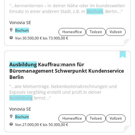
"...kennenlernen – in deiner Nähe oder im bundesweiten 
Einsatz in einer anderen Stadt, z.B. in 
Bochum
, Berlin..."
Vonovia SE
Bochum
Homeoffice
Teilzeit
Vollzeit
Von 30.500,00 € bis 73.900,00 €
Ausbildung
 Kauffrau:mann für 
Büromanagement Schwerpunkt Kundenservice 
Berlin
"...wie Mietverträge, Nebenkostenabrechnungen und 
Exposés sorgfältig erstellt und prüft.In deiner 
Ausbildung
 lernst..."
Vonovia SE
Bochum
Homeoffice
Teilzeit
Vollzeit
Von 27.000,00 € bis 50.300,00 €