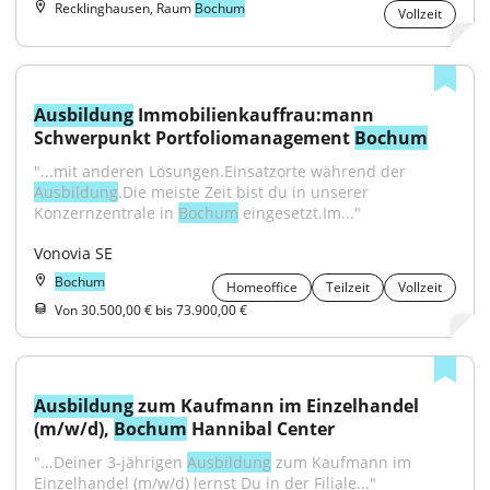
Recklinghausen, Raum
Bochum
Vollzeit
Ausbildung
 Immobilienkauffrau:mann 
Schwerpunkt Portfoliomanagement 
Bochum
"...mit anderen Lösungen.Einsatzorte während der 
Ausbildung
.Die meiste Zeit bist du in unserer 
Konzernzentrale in 
Bochum
 eingesetzt.Im..."
Vonovia SE
Bochum
Homeoffice
Teilzeit
Vollzeit
Von 30.500,00 € bis 73.900,00 €
Ausbildung
 zum Kaufmann im Einzelhandel 
(m/w/d), 
Bochum
 Hannibal Center
"...Deiner 3-jährigen 
Ausbildung
 zum Kaufmann im 
Einzelhandel (m/w/d) lernst Du in der Filiale..."