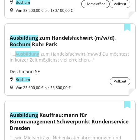
Bochum
Homeoffice
Vollzeit
Von 38.200,00 € bis 130.100,00 €
Ausbildung
 zum Handelsfachwirt (m/w/d), 
Bochum
 Ruhr Park
"...
Ausbildung
 zum Handelsfachwirt (m/w/d)Du möchtest 
in kurzer Zeit möglichst viel erreichen..."
Deichmann SE
Bochum
Vollzeit
Von 25.600,00 € bis 56.800,00 €
Ausbildung
 Kauffrau:mann für 
Büromanagement Schwerpunkt Kundenservice 
Dresden
"...wie Mietverträge, Nebenkostenabrechnungen und 