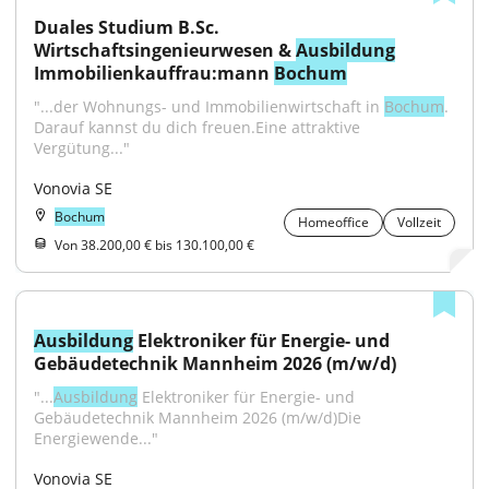
Duales Studium B.Sc. 
Wirtschaftsingenieurwesen & 
Ausbildung
Immobilienkauffrau:mann 
Bochum
"...der Wohnungs- und Immobilienwirtschaft in 
Bochum
. 
Darauf kannst du dich freuen.Eine attraktive 
Vergütung..."
Vonovia SE
Bochum
Homeoffice
Vollzeit
Von 38.200,00 € bis 130.100,00 €
Ausbildung
 Elektroniker für Energie- und 
Gebäudetechnik Mannheim 2026 (m/w/d)
"...
Ausbildung
 Elektroniker für Energie- und 
Gebäudetechnik Mannheim 2026 (m/w/d)Die 
Energiewende..."
Vonovia SE