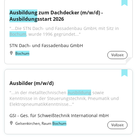
Ausbildung
 zum Dachdecker (m/w/d) - 
Ausbildung
sstart 2026
"...Die STN Dach- und Fassadenbau GmbH, mit Sitz in 
Bochum
, wurde 1996 gegründet..."
STN Dach- und Fassadenbau GmbH
Bochum
Vollzeit
Ausbilder (m/w/d)
"...in der metalltechnischen 
Ausbildung
 sowie 
Kenntnisse in der Steuerungstechnik, Pneumatik und 
ElektropneumatikKenntnisse..."
GSI - Ges. für Schweißtechnik International mbH
Gelsenkirchen, Raum
Bochum
Vollzeit