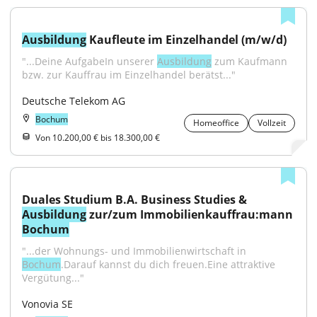
Ausbildung
 Kaufleute im Einzelhandel (m/w/d)
"...Deine AufgabeIn unserer 
Ausbildung
 zum Kaufmann 
bzw. zur Kauffrau im Einzelhandel berätst..."
Deutsche Telekom AG
Bochum
Homeoffice
Vollzeit
Von 10.200,00 € bis 18.300,00 €
Duales Studium B.A. Business Studies & 
Ausbildung
 zur/zum Immobilienkauffrau:mann 
Bochum
"...der Wohnungs- und Immobilienwirtschaft in 
Bochum
.Darauf kannst du dich freuen.Eine attraktive 
Vergütung..."
Vonovia SE