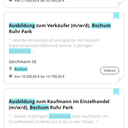
Von 27.000,00 € bis 50.300,00 €
Ausbildung
 zum Verkäufer (m/w/d), 
Bochum
Ruhr Park
"...Werde Verkaufsprofi und glänze mit Deinem 
Expertenwissen!Während Deiner 2-jährigen 
Ausbildung
..."
Deichmann SE
Bochum
Vollzeit
Von 10.500,00 € bis 16.700,00 €
Ausbildung
 zum Kaufmann im Einzelhandel 
(m/w/d), 
Bochum
 Ruhr Park
"...Deiner 3-jährigen 
Ausbildung
 zum Kaufmann im 
Einzelhandel (m/w/d) lernst Du in der Filiale..."