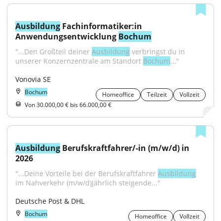
Ausbildung
 Fachinformatiker:in 
Anwendungsentwicklung 
Bochum
"...Den Großteil deiner 
Ausbildung
 verbringst du in 
unserer Konzernzentrale am Standort 
Bochum
..."
Vonovia SE
Bochum
Homeoffice
Teilzeit
Vollzeit
Von 30.000,00 € bis 66.000,00 €
Ausbildung
 Berufskraftfahrer/-in (m/w/d) in 
2026
"...Deine Vorteile bei der Berufskraftfahrer 
Ausbildung
im Nahverkehr (m/w/d)Jährlich steigende..."
Deutsche Post & DHL
Bochum
Homeoffice
Vollzeit