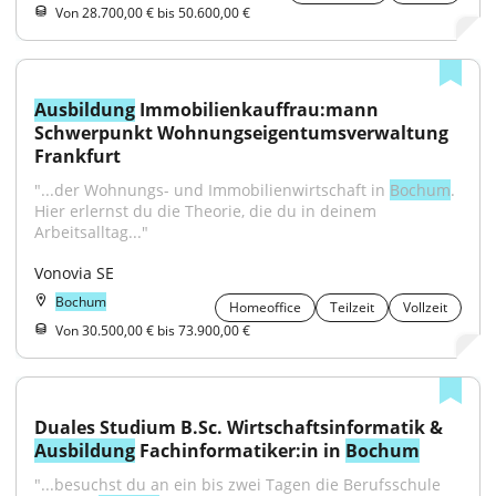
Von 28.700,00 € bis 50.600,00 €
Ausbildung
 Immobilienkauffrau:mann 
Schwerpunkt Wohnungseigentumsverwaltung 
Frankfurt
"...der Wohnungs- und Immobilienwirtschaft in 
Bochum
. 
Hier erlernst du die Theorie, die du in deinem 
Arbeitsalltag..."
Vonovia SE
Bochum
Homeoffice
Teilzeit
Vollzeit
Von 30.500,00 € bis 73.900,00 €
Duales Studium B.Sc. Wirtschaftsinformatik & 
Ausbildung
 Fachinformatiker:in in 
Bochum
"...besuchst du an ein bis zwei Tagen die Berufsschule 