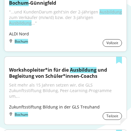
Bochum
-Günnigfeld
"...und KundenDarum geht'sIn der 2-jährigen 
Ausbildung
zum Verkäufer (m/w/d) bzw. der 3-jährigen 
Ausbildung
..."
ALDI Nord
Bochum
Vollzeit
Workshopleiter*in für die 
Ausbildung
 und 
Begleitung von Schüler*innen-Coachs
Seit mehr als 15 Jahren setzen wir, die GLS 
Zukunftsstiftung Bildung, Peer-Learning-Programme 
um,...
Zukunftsstiftung Bildung in der GLS Treuhand
Bochum
Teilzeit