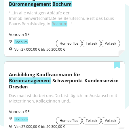
Büromanagement
Bochum
"...in alle wichtigen Abläufe der 
Immobilienwirtschaft.Deine Berufsschule ist das Louis-
Baare-Berufskolleg in 
Bochum
..."
Vonovia SE
Bochum
Homeoffice
Teilzeit
Vollzeit
Von 27.000,00 € bis 50.300,00 €
Ausbildung Kauffrau:mann für 
Büromanagement
 Schwerpunkt Kundenservice 
Dresden
Das machst du bei uns.Du bist täglich im Austausch mit 
Mieter:innen, Kolleg:innen und...
Vonovia SE
Bochum
Homeoffice
Teilzeit
Vollzeit
Von 27.000,00 € bis 50.300,00 €