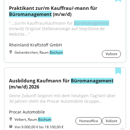
Praktikant zur/m Kauffrau/-mann für 
Büromanagement
 (m/w/d)
"...zur/m Kauffrau/Kaufmann für 
Büromanagement
(m/w/d) Original Stellenanzeige auf StepStone.de 
Website..."
Rheinland Kraftstoff GmbH
Gelsenkirchen, Raum
Bochum
Vollzeit
Ausbildung Kaufmann für 
Büromanagement
(m/w/d) 2026
Deine Zukunft beginnt mit dem heutigen Tag!Seit über 
30 Jahren steht die Procar Automobile Gruppe...
Procar Automobile
Velbert, Raum
Bochum
Homeoffice
Vollzeit
Von 9.000,00 € bis 18.100,00 €