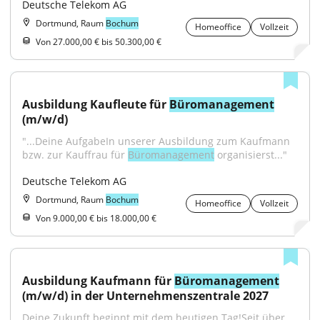
Deutsche Telekom AG
Dortmund, Raum
Bochum
Homeoffice
Vollzeit
Von 27.000,00 € bis 50.300,00 €
Ausbildung Kaufleute für 
Büromanagement
(m/w/d)
"...Deine AufgabeIn unserer Ausbildung zum Kaufmann 
bzw. zur Kauffrau für 
Büromanagement
 organisierst..."
Deutsche Telekom AG
Dortmund, Raum
Bochum
Homeoffice
Vollzeit
Von 9.000,00 € bis 18.000,00 €
Ausbildung Kaufmann für 
Büromanagement
(m/w/d) in der Unternehmenszentrale 2027
Deine Zukunft beginnt mit dem heutigen Tag!Seit über 