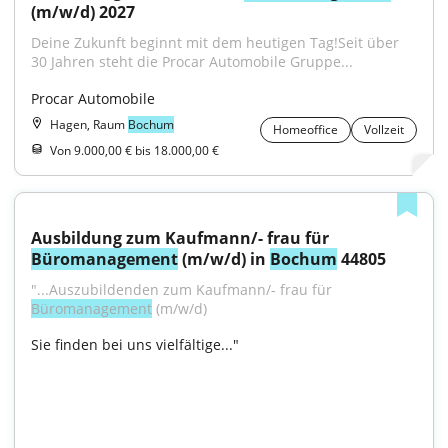
(m/w/d) 2027
Deine Zukunft beginnt mit dem heutigen Tag!Seit über 
30 Jahren steht die Procar Automobile Gruppe...
Procar Automobile
Hagen, Raum
Bochum
Homeoffice
Vollzeit
Von 9.000,00 € bis 18.000,00 €
Ausbildung zum Kaufmann/- frau für 
Büromanagement
 (m/w/d) in 
Bochum
 44805
"...Auszubilden­den zum Kaufmann/- frau für 
Büromanagement
 (m/w/d)
Sie finden bei uns vielfältige..."
