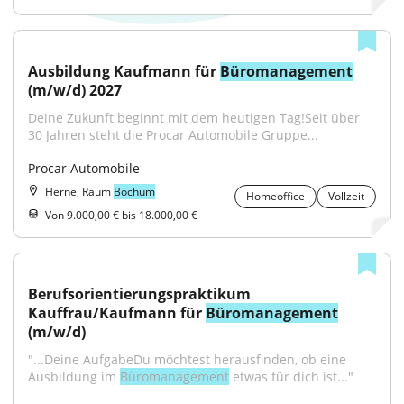
Ausbildung Kaufmann für 
Büromanagement
(m/w/d) 2027
Deine Zukunft beginnt mit dem heutigen Tag!Seit über 
30 Jahren steht die Procar Automobile Gruppe...
Procar Automobile
Herne, Raum
Bochum
Homeoffice
Vollzeit
Von 9.000,00 € bis 18.000,00 €
Berufsorientierungspraktikum 
Kauffrau/Kaufmann für 
Büromanagement
(m/w/d)
"...Deine AufgabeDu möchtest herausfinden, ob eine 
Ausbildung im 
Büromanagement
 etwas für dich ist..."