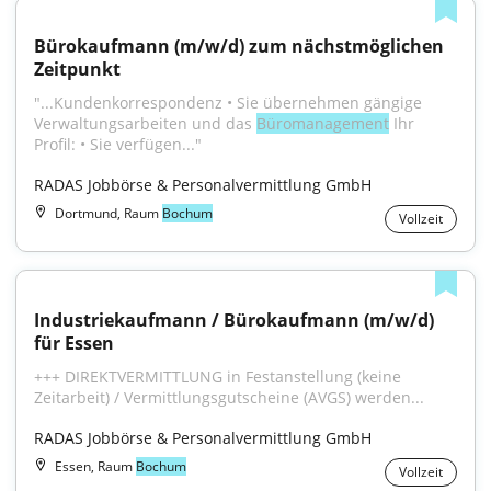
Bürokaufmann (m/w/d) zum nächstmöglichen 
Zeitpunkt
"...Kundenkorrespondenz • Sie übernehmen gängige 
Verwaltungsarbeiten und das 
Büromanagement
 Ihr 
Profil: • Sie verfügen..."
RADAS Jobbörse & Personalvermittlung GmbH
Dortmund, Raum
Bochum
Vollzeit
Industriekaufmann / Bürokaufmann (m/w/d) 
für Essen
+++ DIREKTVERMITTLUNG in Festanstellung (keine 
Zeitarbeit) / Vermittlungsgutscheine (AVGS) werden...
RADAS Jobbörse & Personalvermittlung GmbH
Essen, Raum
Bochum
Vollzeit