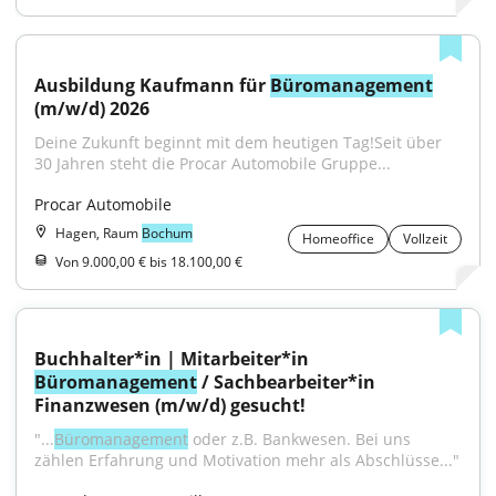
Ausbildung Kaufmann für 
Büromanagement
(m/w/d) 2026
Deine Zukunft beginnt mit dem heutigen Tag!Seit über 
30 Jahren steht die Procar Automobile Gruppe...
Procar Automobile
Hagen, Raum
Bochum
Homeoffice
Vollzeit
Von 9.000,00 € bis 18.100,00 €
Buchhalter*in | Mitarbeiter*in 
Büromanagement
 / Sachbearbeiter*in 
Finanzwesen (m/w/d) gesucht!
"...
Büromanagement
 oder z.B. Bankwesen. Bei uns 
zählen Erfahrung und Motivation mehr als Abschlüsse..."