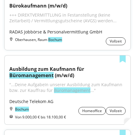
Bürokaufmann (m/w/d)
+++ DIREKTVERMITTLUNG in Festanstellung (keine 
Zeitarbeit) / Vermittlungsgutscheine (AVGS) werden...
RADAS Jobbörse & Personalvermittlung GmbH
Oberhausen, Raum
Bochum
Vollzeit
Ausbildung zum Kaufmann für 
Büromanagement
 (m/w/d)
"...Deine AufgabeIn unserer Ausbildung zum Kaufmann 
bzw. zur Kauffrau für 
Büromanagement
..."
Deutsche Telekom AG
Bochum
Homeoffice
Vollzeit
Von 9.000,00 € bis 18.100,00 €