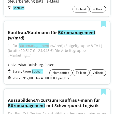
Steuerberatung Bataille-Maas
Bochum
Teilzeit
Vollzeit
Kauffrau/Kaufmann für 
Büromanagement
(w/m/d)
"...für 
Büromanagement
 (w/m/d) (Entgeltgruppe 8 TV-L)
(brutto 20.517 € - 24.948 €) Die Arbeitsgruppe 
„Marketing..."
Universität Duisburg-Essen
Essen, Raum
Bochum
Homeoffice
Teilzeit
Vollzeit
Von 28.912,00 € bis 40.000,00 € pro Jahr
Auszubildene/n zur/zum Kauffrau/-mann für 
Büromanagement
 mit Schwerpunkt Logistik
Der Red Dot Design Award zählt zu den renommiertesten 