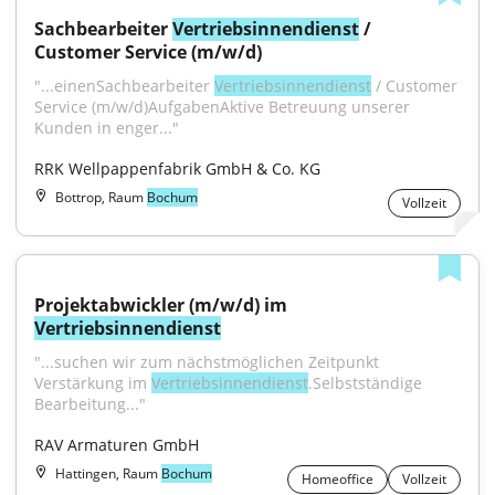
Sachbearbeiter 
Vertriebsinnendienst
 / 
Customer Service (m/w/d)
"...einenSachbearbeiter 
Vertriebsinnendienst
 / Customer 
Service (m/w/d)AufgabenAktive Betreuung unserer 
Kunden in enger..."
RRK Wellpappenfabrik GmbH & Co. KG
Bottrop, Raum
Bochum
Vollzeit
Projektabwickler (m/w/d) im 
Vertriebsinnendienst
"...suchen wir zum nächstmöglichen Zeitpunkt 
Verstärkung im 
Vertriebsinnendienst
.Selbstständige 
Bearbeitung..."
RAV Armaturen GmbH
Hattingen, Raum
Bochum
Homeoffice
Vollzeit