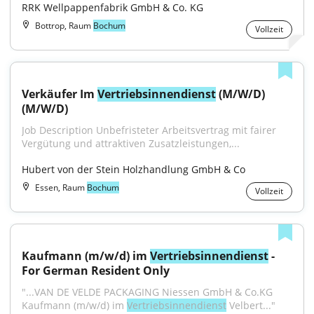
RRK Wellpappenfabrik GmbH & Co. KG
Bottrop, Raum
Bochum
Vollzeit
Verkäufer Im 
Vertriebsinnendienst
 (M/W/D) 
(M/W/D)
Job Description Unbefristeter Arbeitsvertrag mit fairer 
Vergütung und attraktiven Zusatzleistungen,...
Hubert von der Stein Holzhandlung GmbH & Co
Essen, Raum
Bochum
Vollzeit
Kaufmann (m/w/d) im 
Vertriebsinnendienst
 - 
For German Resident Only
"...VAN DE VELDE PACKAGING Niessen GmbH & Co.KG 
Kaufmann (m/w/d) im 
Vertriebsinnendienst
 Velbert..."