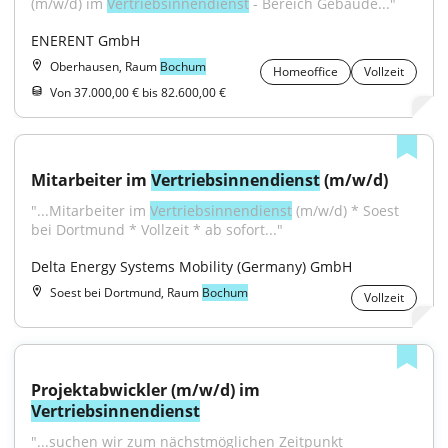
(m/w/d) im 
Vertriebsinnendienst
 - Bereich Gebäude..."
ENERENT GmbH
Oberhausen, Raum
Bochum
Homeoffice
Vollzeit
Von 37.000,00 € bis 82.600,00 €
Mitarbeiter im 
Vertriebsinnendienst
 (m/w/d)
"...Mitarbeiter im 
Vertriebsinnendienst
 (m/w/d) * Soest 
bei Dortmund * Vollzeit * ab sofort..."
Delta Energy Systems Mobility (Germany) GmbH
Soest bei Dortmund, Raum
Bochum
Vollzeit
Projektabwickler (m/w/d) im 
Vertriebsinnendienst
"...suchen wir zum nächstmöglichen Zeitpunkt 