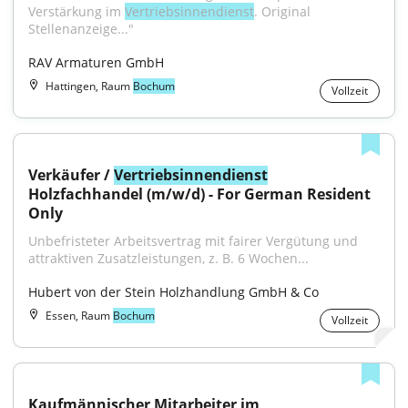
Verstärkung im 
Vertriebsinnendienst
. Original 
Stellenanzeige..."
RAV Armaturen GmbH
Hattingen, Raum
Bochum
Vollzeit
Verkäufer / 
Vertriebsinnendienst
Holzfachhandel (m/w/d) - For German Resident 
Only
Unbefristeter Arbeitsvertrag mit fairer Vergütung und 
attraktiven Zusatzleistungen, z. B. 6 Wochen...
Hubert von der Stein Holzhandlung GmbH & Co
Essen, Raum
Bochum
Vollzeit
Kaufmännischer Mitarbeiter im 