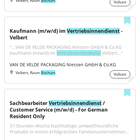
Velbert, Raum
Bochum
Vollzeit
Kaufmann (m/w/d) im 
Vertriebsinnendienst
 - 
Velbert
"...VAN DE VELDE PACKAGING Niessen GmbH & Co.KG 
Kaufmann (m/w/d) im 
Vertriebsinnendienst
 Velbert..."
VAN DE VELDE PACKAGING Niessen GmbH & Co.KG
Velbert, Raum
Bochum
Vollzeit
Sachbearbeiter 
Vertriebsinnendienst
 / 
Customer Service (m/w/d) - For German 
Resident Only
37-Stunden-Woche Nachhaltige, umweltfreundliche 
Produkte in einem erfolgreichen Familienunternehmen...