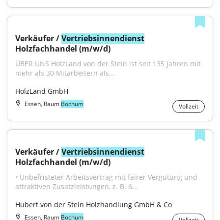
Verkäufer / 
Vertriebsinnendienst
Holzfachhandel (m/w/d)
ÜBER UNS HolzLand von der Stein ist seit 135 Jahren mit 
mehr als 30 Mitarbeitern als...
HolzLand GmbH
Essen, Raum
Bochum
Vollzeit
Verkäufer / 
Vertriebsinnendienst
Holzfachhandel (m/w/d)
• Unbefristeter Arbeitsvertrag mit fairer Vergütung und 
attraktiven Zusatzleistungen, z. B. 6...
Hubert von der Stein Holzhandlung GmbH & Co
Essen, Raum
Bochum
Vollzeit