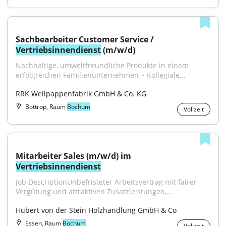
Sachbearbeiter Customer Service / 
Vertriebsinnendienst
 (m/w/d)
Nachhaltige, umweltfreundliche Produkte in einem 
erfolgreichen Familienunternehmen ~ Kollegiale...
RRK Wellpappenfabrik GmbH & Co. KG
Bottrop, Raum
Bochum
Vollzeit
Mitarbeiter Sales (m/w/d) im 
Vertriebsinnendienst
Job DescriptionUnbefristeter Arbeitsvertrag mit fairer 
Vergütung und attraktiven Zusatzleistungen,...
Hubert von der Stein Holzhandlung GmbH & Co
Essen, Raum
Bochum
Vollzeit