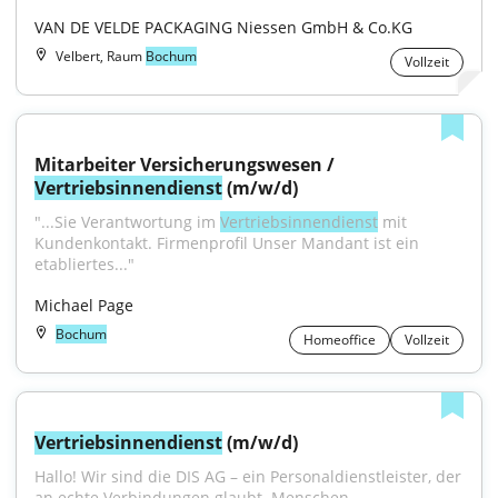
VAN DE VELDE PACKAGING Niessen GmbH & Co.KG
Velbert, Raum
Bochum
Vollzeit
Mitarbeiter Versicherungswesen / 
Vertriebsinnendienst
 (m/w/d)
"...Sie Verantwortung im 
Vertriebsinnendienst
 mit 
Kundenkontakt. Firmenprofil Unser Mandant ist ein 
etabliertes..."
Michael Page
Bochum
Homeoffice
Vollzeit
Vertriebsinnendienst
 (m/w/d)
Hallo! Wir sind die DIS AG – ein Personaldienstleister, der 
an echte Verbindungen glaubt. Menschen...