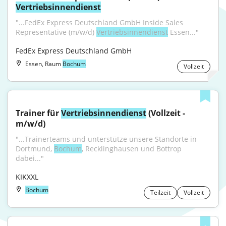
Vertriebsinnendienst
"...FedEx Express Deutschland GmbH Inside Sales 
Representative (m/w/d) 
Vertriebsinnendienst
 Essen..."
FedEx Express Deutschland GmbH
Essen, Raum
Bochum
Vollzeit
Trainer für 
Vertriebsinnendienst
 (Vollzeit - 
m/w/d)
"...Trainerteams und unterstütze unsere Standorte in 
Dortmund, 
Bochum
, Recklinghausen und Bottrop 
dabei..."
KIKXXL
Bochum
Teilzeit
Vollzeit