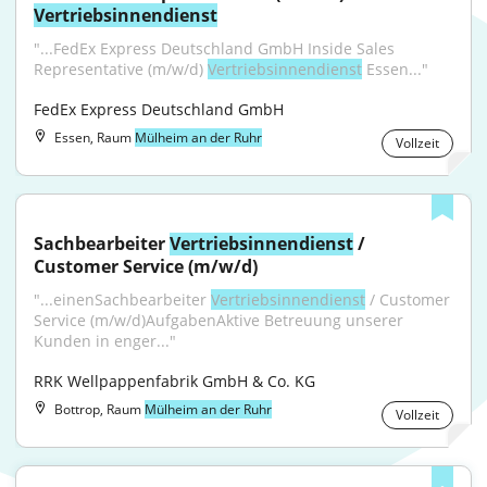
Vertriebsinnendienst
"...FedEx Express Deutschland GmbH Inside Sales 
Representative (m/w/d) 
Vertriebsinnendienst
 Essen..."
FedEx Express Deutschland GmbH
Essen, Raum
Mülheim an der Ruhr
Vollzeit
Sachbearbeiter 
Vertriebsinnendienst
 / 
Customer Service (m/w/d)
"...einenSachbearbeiter 
Vertriebsinnendienst
 / Customer 
Service (m/w/d)AufgabenAktive Betreuung unserer 
Kunden in enger..."
RRK Wellpappenfabrik GmbH & Co. KG
Bottrop, Raum
Mülheim an der Ruhr
Vollzeit