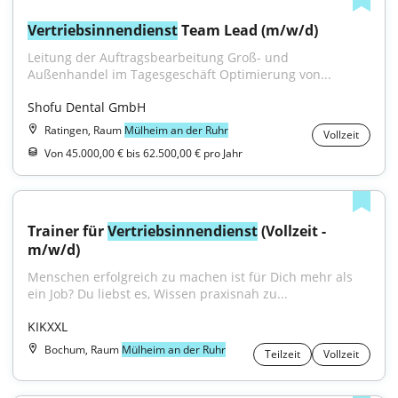
Vertriebsinnendienst
 Team Lead (m/w/d)
Leitung der Auftragsbearbeitung Groß- und 
Außenhandel im Tagesgeschäft Optimierung von...
Shofu Dental GmbH
Ratingen, Raum
Mülheim an der Ruhr
Vollzeit
Von 45.000,00 € bis 62.500,00 € pro Jahr
Trainer für 
Vertriebsinnendienst
 (Vollzeit - 
m/w/d)
Menschen erfolgreich zu machen ist für Dich mehr als 
ein Job? Du liebst es, Wissen praxisnah zu...
KIKXXL
Bochum, Raum
Mülheim an der Ruhr
Teilzeit
Vollzeit