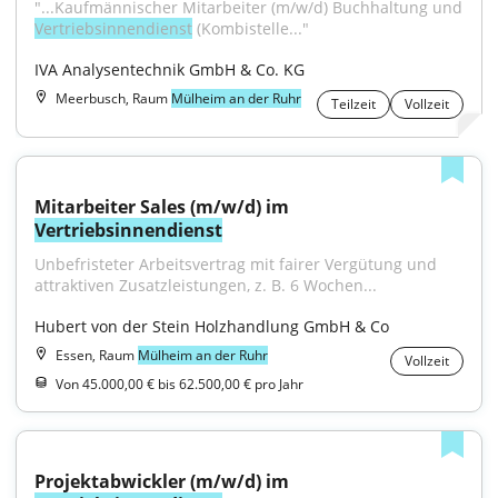
"...Kaufmännischer Mitarbeiter (m/w/d) Buchhaltung und 
Vertriebsinnendienst
 (Kombistelle..."
IVA Analysentechnik GmbH & Co. KG
Meerbusch, Raum
Mülheim an der Ruhr
Teilzeit
Vollzeit
Mitarbeiter Sales (m/w/d) im 
Vertriebsinnendienst
Unbefristeter Arbeitsvertrag mit fairer Vergütung und 
attraktiven Zusatzleistungen, z. B. 6 Wochen...
Hubert von der Stein Holzhandlung GmbH & Co
Essen, Raum
Mülheim an der Ruhr
Vollzeit
Von 45.000,00 € bis 62.500,00 € pro Jahr
Projektabwickler (m/w/d) im 