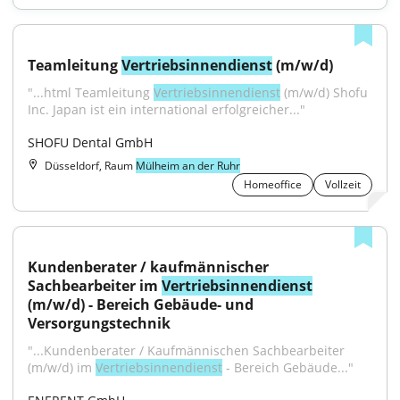
Teamleitung 
Vertriebsinnendienst
 (m/w/d)
"...html Teamleitung 
Vertriebsinnendienst
 (m/w/d) Shofu 
Inc. Japan ist ein international erfolgreicher..."
SHOFU Dental GmbH
Düsseldorf, Raum
Mülheim an der Ruhr
Homeoffice
Vollzeit
Kundenberater / kaufmännischer 
Sachbearbeiter im 
Vertriebsinnendienst
(m/w/d) - Bereich Gebäude- und 
Versorgungstechnik
"...Kundenberater / Kaufmännischen Sachbearbeiter 
(m/w/d) im 
Vertriebsinnendienst
 - Bereich Gebäude..."