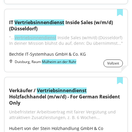
IT 
Vertriebsinnendienst
 Inside Sales (w/m/d) 
(Düsseldorf)
"...
Vertriebsinnendienst
 Inside Sales (w/m/d) (Düsseldorf) 
In deiner Mission blühst du auf, denn: Du übernimmst..."
Bechtle IT-Systemhaus GmbH & Co. KG
Duisburg, Raum
Mülheim an der Ruhr
Vollzeit
Verkäufer / 
Vertriebsinnendienst
Holzfachhandel (m/w/d) - For German Resident 
Only
Unbefristeter Arbeitsvertrag mit fairer Vergütung und 
attraktiven Zusatzleistungen, z. B. 6 Wochen...
Hubert von der Stein Holzhandlung GmbH & Co