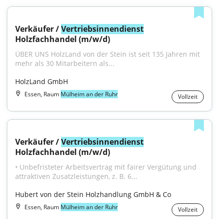
Verkäufer / 
Vertriebsinnendienst
Holzfachhandel (m/w/d)
ÜBER UNS HolzLand von der Stein ist seit 135 Jahren mit 
mehr als 30 Mitarbeitern als...
HolzLand GmbH
Essen, Raum
Mülheim an der Ruhr
Vollzeit
Verkäufer / 
Vertriebsinnendienst
Holzfachhandel (m/w/d)
• Unbefristeter Arbeitsvertrag mit fairer Vergütung und 
attraktiven Zusatzleistungen, z. B. 6...
Hubert von der Stein Holzhandlung GmbH & Co
Essen, Raum
Mülheim an der Ruhr
Vollzeit