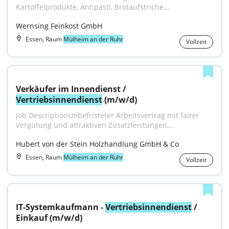
Kartoffelprodukte, Antipasti, Brotaufstriche,...
Wernsing Feinkost GmbH
Essen, Raum
Mülheim an der Ruhr
Vollzeit
Verkäufer im Innendienst / 
Vertriebsinnendienst
 (m/w/d)
Job DescriptionUnbefristeter Arbeitsvertrag mit fairer 
Vergütung und attraktiven Zusatzleistungen,...
Hubert von der Stein Holzhandlung GmbH & Co
Essen, Raum
Mülheim an der Ruhr
Vollzeit
IT-Systemkaufmann - 
Vertriebsinnendienst
 / 
Einkauf (m/w/d)