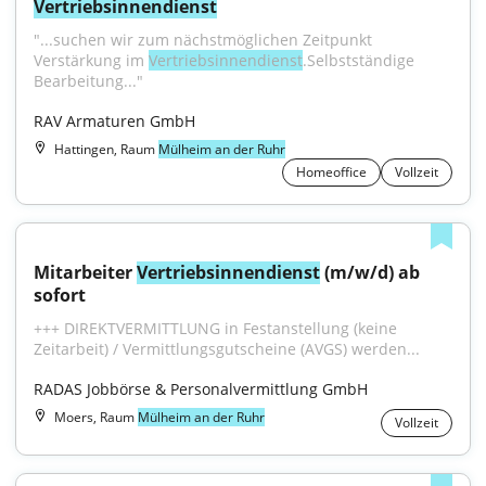
Vertriebsinnendienst
"...suchen wir zum nächstmöglichen Zeitpunkt 
Verstärkung im 
Vertriebsinnendienst
.Selbstständige 
Bearbeitung..."
RAV Armaturen GmbH
Hattingen, Raum
Mülheim an der Ruhr
Homeoffice
Vollzeit
Mitarbeiter 
Vertriebsinnendienst
 (m/w/d) ab 
sofort
+++ DIREKTVERMITTLUNG in Festanstellung (keine 
Zeitarbeit) / Vermittlungsgutscheine (AVGS) werden...
RADAS Jobbörse & Personalvermittlung GmbH
Moers, Raum
Mülheim an der Ruhr
Vollzeit