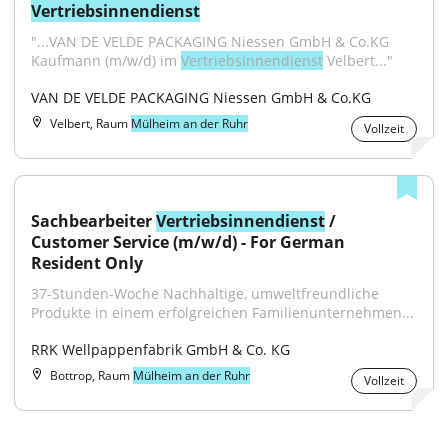
Vertriebsinnendienst
"...VAN DE VELDE PACKAGING Niessen GmbH & Co.KG 
Kaufmann (m/w/d) im 
Vertriebsinnendienst
 Velbert..."
VAN DE VELDE PACKAGING Niessen GmbH & Co.KG
Velbert, Raum
Mülheim an der Ruhr
Vollzeit
Sachbearbeiter 
Vertriebsinnendienst
 / 
Customer Service (m/w/d) - For German 
Resident Only
37-Stunden-Woche Nachhaltige, umweltfreundliche 
Produkte in einem erfolgreichen Familienunternehmen...
RRK Wellpappenfabrik GmbH & Co. KG
Bottrop, Raum
Mülheim an der Ruhr
Vollzeit