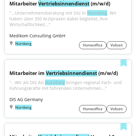
Mitarbeiter 
Vertriebsinnendienst
 (m/w/d)
"...Unternehmensberatung mit Sitz in 
Nürnberg
. Wir 
haben über 350 Arztpraxen dabei begleitet, ihre 
Wirtschaftlichkeit..."
Medikom Consulting GmbH
Nürnberg
Homeoffice
Vollzeit
Mitarbeiter im 
Vertriebsinnendienst
 (m/w/d)
"...Wir als DIS AG 
Nürnberg
 bringen regional Fach- und 
Führungskräfte mit führenden Unternehmen..."
DIS AG Germany
Nürnberg
Homeoffice
Vollzeit