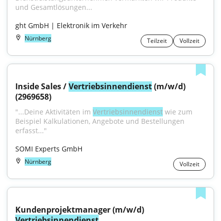
und Gesamtlösungen...
ght GmbH | Elektronik im Verkehr
Nürnberg
Teilzeit
Vollzeit
Inside Sales / 
Vertriebsinnendienst
 (m/w/d)
(2969658)
"...Deine Aktivitäten im 
Vertriebsinnendienst
 wie zum 
Beispiel Kalkulationen, Angebote und Bestellungen 
erfasst..."
SOMI Experts GmbH
Nürnberg
Vollzeit
Kundenprojektmanager (m/w/d) 
Vertriebsinnendienst