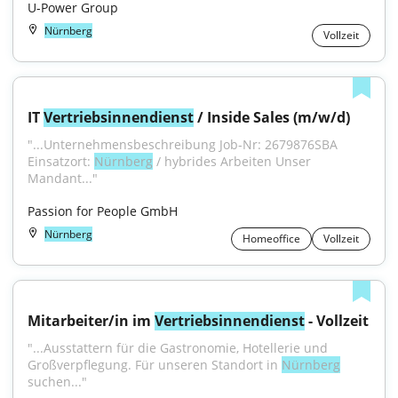
U-Power Group
Nürnberg
Vollzeit
IT 
Vertriebsinnendienst
 / Inside Sales (m/w/d)
"...Unternehmensbeschreibung Job-Nr: 2679876SBA 
Einsatzort: 
Nürnberg
 / hybrides Arbeiten Unser 
Mandant..."
Passion for People GmbH
Nürnberg
Homeoffice
Vollzeit
Mitarbeiter/in im 
Vertriebsinnendienst
 - Vollzeit
"...Ausstattern für die Gastronomie, Hotellerie und 
Großverpflegung. Für unseren Standort in 
Nürnberg
suchen..."