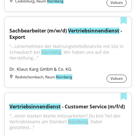
Cadolzburg, Raum
Nürnberg
Vollzeit
Sachbearbeiter (m/w/d) 
Vertriebsinnendienst
 - 
Export
"...Unternehmen der Nahrungsmittelbranche mit Sitz in 
Schwabach bei 
Nürnberg
. Wir haben uns auf die 
Herstellung..."
Dr. Klaus Karg GmbH & Co. KG
Rednitzhembach, Raum
Nürnberg
Vollzeit
Vertriebsinnendienst
 - Customer Service (m/f/d)
"...einer starken Marke mitzuarbeiten? Du bist Teil des 
Vertriebsteams am Standort 
Nürnberg
. Dabei 
gestaltest..."