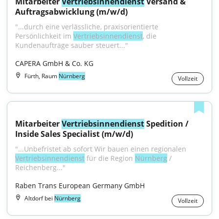
Mitarbeiter 
Vertriebsinnendienst
 Versand & 
Auftragsabwicklung (m/w/d)
"...durch eine verlässliche, praxisorientierte 
Persönlichkeit im 
Vertriebsinnendienst
, die 
Kundenaufträge sauber steuert..."
CAPERA GmbH & Co. KG
Fürth, Raum
Nürnberg
Vollzeit
Mitarbeiter 
Vertriebsinnendienst
 Spedition / 
Inside Sales Specialist (m/w/d)
"...Unbefristet ️ab sofort Wir bauen einen regionalen 
Vertriebsinnendienst
 für die Region 
Nürnberg
 / 
Reichenberg..."
Raben Trans European Germany GmbH
Altdorf bei
Nürnberg
Vollzeit