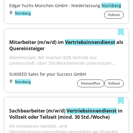
Edgar Fuchs München GmbH - Niederlassung 
Nürnberg
Nürnberg
Vollzeit
Mitarbeiter (m/w/d) im 
Vertriebsinnendienst
 als 
Quereinsteiger
#Gemeinsam: Wir machen B2B-Vertrieb aus 
Leidenschaft. Über 350 Mitarbeitende unterstützen...
SUXXEED Sales for your Success GmbH
Nürnberg
Homeoffice
Vollzeit
Sachbearbeiter (m/w/d) 
Vertriebsinnendienst
 in 
Vollzeit oder Teilzeit (mind. 30 Std./Woche)
Als innovatives Handels- und 
Dienstleistungsunternehmen vermarkten wir Produkte 