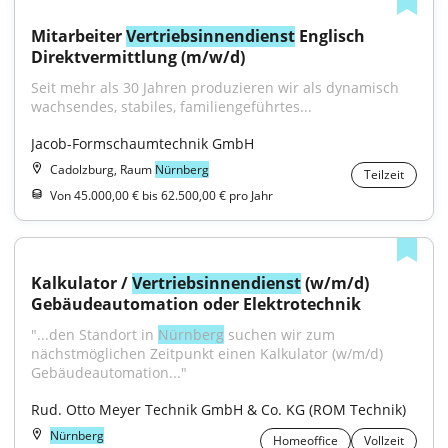
Mitarbeiter 
Vertriebsinnendienst
 Englisch 
Direktvermittlung (m/w/d)
Seit mehr als 30 Jahren produzieren wir als dynamisch 
wachsendes, stabiles, familiengeführtes...
Jacob-Formschaumtechnik GmbH
Cadolzburg, Raum
Nürnberg
Teilzeit
Von 45.000,00 € bis 62.500,00 € pro Jahr
Kalkulator / 
Vertriebsinnendienst
 (w/m/d) 
Gebäudeautomation oder Elektrotechnik
"...den Standort in 
Nürnberg
 suchen wir zum 
nächstmöglichen Zeitpunkt einen Kalkulator (w/m/d) 
Gebäudeautomation..."
Rud. Otto Meyer Technik GmbH & Co. KG (ROM Technik)
Nürnberg
Homeoffice
Vollzeit