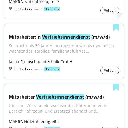
MAKRA-Nutzfahrzeugteile
Cadolzburg, Raum
Nürnberg
Vollzeit
Mitarbeiter:in 
Vertriebsinnendienst
 (m/w/d)
Seit mehr als 30 Jahren produzieren wir als dynamisch 
wachsendes, stabiles, familiengeführtes...
Jacob Formschaumtechnik GmbH
Cadolzburg, Raum
Nürnberg
Vollzeit
Mitarbeiter 
Vertriebsinnendienst
 (m/w/d)
Über unsWir sind ein wachsendes Unternehmen im 
Bereich Fahrzeug- und Ersatzteilehandel und...
MAKRA Nutzfahrzeugteile