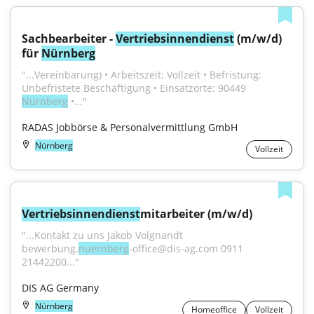
Sachbearbeiter - 
Vertriebsinnendienst
 (m/w/d) 
für 
Nürnberg
"...Vereinbarung) • Arbeitszeit: Vollzeit • Befristung: 
Unbefristete Beschäftigung • Einsatzorte: 90449 
Nürnberg
 •..."
RADAS Jobbörse & Personalvermittlung GmbH
Nürnberg
Vollzeit
Vertriebsinnendienst
mitarbeiter (m/w/d)
"...Kontakt zu uns Jakob Volgnandt 
bewerbung.
nuernberg
-office@dis-ag.com 0911 
21442200..."
DIS AG Germany
Nürnberg
Homeoffice
Vollzeit