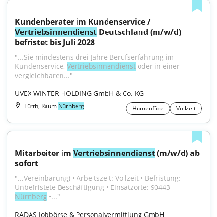
Kundenberater im Kundenservice / 
Vertriebsinnendienst
 Deutschland (m/w/d) 
befristet bis Juli 2028
"...Sie mindestens drei Jahre Berufserfahrung im 
Kundenservice, 
Vertriebsinnendienst
 oder in einer 
vergleichbaren..."
UVEX WINTER HOLDING GmbH & Co. KG
Fürth, Raum
Nürnberg
Homeoffice
Vollzeit
Mitarbeiter im 
Vertriebsinnendienst
 (m/w/d) ab 
sofort
"...Vereinbarung) • Arbeitszeit: Vollzeit • Befristung: 
Unbefristete Beschäftigung • Einsatzorte: 90443 
Nürnberg
 •..."
RADAS Jobbörse & Personalvermittlung GmbH