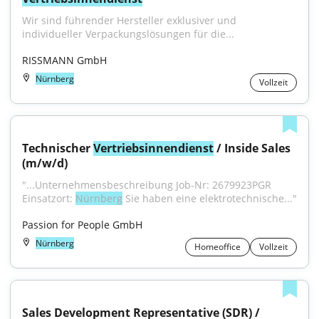
Wir sind führender Hersteller exklusiver und 
individueller Verpackungslösungen für die...
RISSMANN GmbH
Nürnberg
Vollzeit
Technischer 
Vertriebsinnendienst
 / Inside Sales 
(m/w/d)
"...Unternehmensbeschreibung Job-Nr: 2679923PGR 
Einsatzort: 
Nürnberg
 Sie haben eine elektrotechnische..."
Passion for People GmbH
Nürnberg
Homeoffice
Vollzeit
Sales Development Representative (SDR) / 