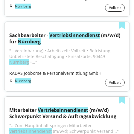
Nürnberg
Vollzeit
Sachbearbeiter - 
Vertriebsinnendienst
 (m/w/d) 
für 
Nürnberg
"...Vereinbarung) • Arbeitszeit: Vollzeit • Befristung: 
Unbefristete Beschäftigung • Einsatzorte: 90449 
Nürnberg
 •..."
RADAS Jobbörse & Personalvermittlung GmbH
Nürnberg
Vollzeit
Mitarbeiter 
Vertriebsinnendienst
 (m/w/d) 
Schwerpunkt Versand & Auftragsabwicklung
"...Zum Hauptinhalt springen Mitarbeiter 
Vertriebsinnendienst
 (m/w/d) Schwerpunkt Versand..."