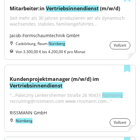
Mitarbeiter:in 
Vertriebsinnendienst
 (m/w/d)
Seit mehr als 30 Jahren produzieren wir als dynamisch 
wachsendes, stabiles, familiengeführtes...
Jacob-Formschaumtechnik GmbH
Cadolzburg, Raum
Nürnberg
Vollzeit
Von 3.300,00 € bis 4.200,00 € pro Monat
Kundenprojektmanager (m/w/d) im 
Vertriebsinnendienst
"...Paleczny Lenkersheimer Straße 26 90431 
Nürnberg
recruiting@rissmann.com www.rissmann.com..."
RISSMANN GmbH
Nürnberg
Vollzeit