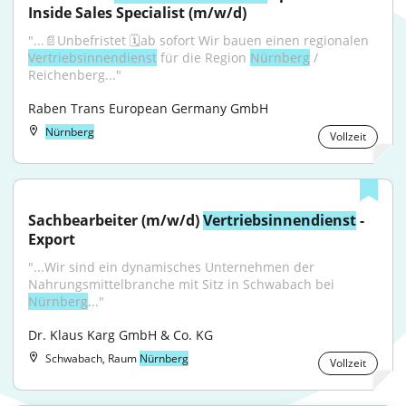
Inside Sales Specialist (m/w/d)
"...📄Unbefristet 🗓️ab sofort Wir bauen einen regionalen 
Vertriebsinnendienst
 für die Region 
Nürnberg
 / 
Reichenberg..."
Raben Trans European Germany GmbH
Nürnberg
Vollzeit
Sachbearbeiter (m/w/d) 
Vertriebsinnendienst
 - 
Export
"...Wir sind ein dynamisches Unternehmen der 
Nahrungsmittelbranche mit Sitz in Schwabach bei 
Nürnberg
..."
Dr. Klaus Karg GmbH & Co. KG
Schwabach, Raum
Nürnberg
Vollzeit