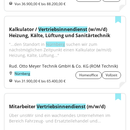
Von 36.900,00 € bis 88.200,00 €
Kalkulator / 
Vertriebsinnendienst
 (w/m/d) 
Heizung, Kälte, Lüftung und Sanitärtechnik
"...den Standort in 
Nürnberg
 suchen wir zum 
nächstmöglichen Zeitpunkt einen Kalkulator (w/m/d) 
Heizung, Kälte, Lüftung..."
Rud. Otto Meyer Technik GmbH & Co. KG (ROM Technik)
Nürnberg
Homeoffice
Vollzeit
Von 31.900,00 € bis 65.400,00 €
Mitarbeiter 
Vertriebsinnendienst
 (m/w/d)
Über unsWir sind ein wachsendes Unternehmen im 
Bereich Fahrzeug- und Ersatzteilehandel und...